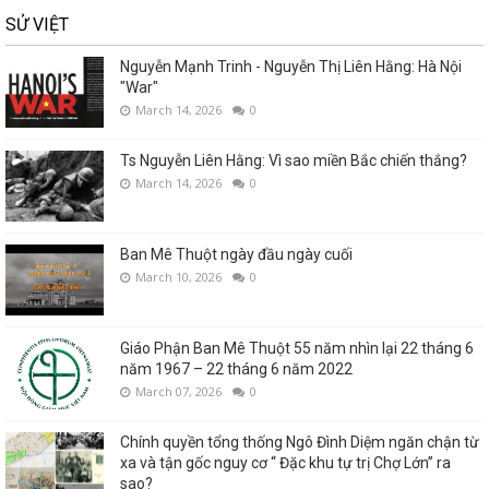
SỬ VIỆT
Nguyễn Mạnh Trinh - Nguyễn Thị Liên Hằng: Hà Nội
"War"
March 14, 2026
0
Ts Nguyễn Liên Hằng: Vì sao miền Bắc chiến thắng?
March 14, 2026
0
Ban Mê Thuột ngày đầu ngày cuối
March 10, 2026
0
Giáo Phận Ban Mê Thuột 55 năm nhìn lại 22 tháng 6
năm 1967 – 22 tháng 6 năm 2022
March 07, 2026
0
Chính quyền tổng thống Ngô Đình Diệm ngăn chận từ
xa và tận gốc nguy cơ “ Đặc khu tự trị Chợ Lớn” ra
sao?