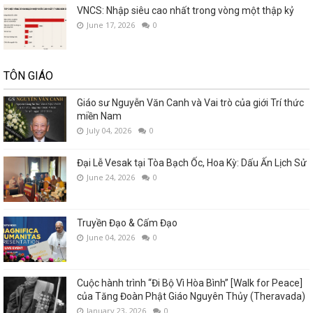
VNCS: Nhập siêu cao nhất trong vòng một thập kỷ
June 17, 2026
0
TÔN GIÁO
Giáo sư Nguyễn Văn Canh và Vai trò của giới Trí thức
miền Nam
July 04, 2026
0
Đại Lễ Vesak tại Tòa Bạch Ốc, Hoa Kỳ: Dấu Ấn Lịch Sử
June 24, 2026
0
Truyền Đạo & Cấm Đạo
June 04, 2026
0
Cuộc hành trình “Đi Bộ Vì Hòa Bình” [Walk for Peace]
của Tăng Đoàn Phật Giáo Nguyên Thủy (Theravada)
January 23, 2026
0