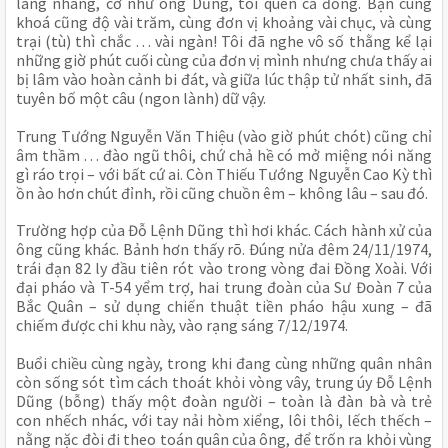
làng nhàng, cỡ như ông Dũng, tôi quen cả đống. Bạn cùng
khoá cũng độ vài trăm, cùng đơn vị khoảng vài chục, và cùng
trại (tù) thì chắc … vài ngàn! Tôi đã nghe vô số thằng kể lại
những giờ phút cuối cùng của đơn vị mình nhưng chưa thấy ai
bị lâm vào hoàn cảnh bi đát, và giữa lúc thập tử nhất sinh, đã
tuyên bố một câu (ngon lành) dữ vậy.
Trung Tướng Nguyễn Văn Thiệu (vào giờ phút chót) cũng chỉ
âm thầm … đào ngũ thôi, chứ chả hề có mở miệng nói năng
gì ráo trọi – với bất cứ ai. Còn Thiếu Tướng Nguyễn Cao Kỳ thì
ồn ào hơn chút đỉnh, rồi cũng chuồn êm – không lâu – sau đó.
Trường hợp của Đỗ Lệnh Dũng thì hơi khác. Cách hành xử của
ông cũng khác. Bảnh hơn thấy rõ. Đúng nửa đêm 24/11/1974,
trái đạn 82 ly đầu tiên rót vào trong vòng đai Đồng Xoài. Với
đại pháo và T-54 yểm trợ, hai trung đoàn của Sư Đoàn 7 của
Bắc Quân – sử dụng chiến thuật tiền pháo hậu xung – đã
chiếm được chi khu này, vào rạng sáng 7/12/1974.
Buổi chiều cùng ngày, trong khi đang cùng những quân nhân
còn sống sót tìm cách thoát khỏi vòng vây, trung úy Đỗ Lệnh
Dũng (bỗng) thấy một đoàn người – toàn là đàn bà và trẻ
con nhếch nhác, với tay nải hòm xiểng, lôi thôi, lếch thếch –
nằng nặc đòi đi theo toán quân của ông, để trốn ra khỏi vùng