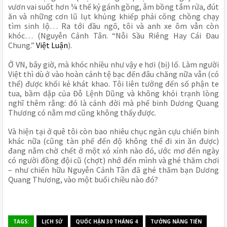
vươn vai suốt hơn ¼ thế kỷ gánh gồng, ẵm bồng tắm rửa, đút
ăn và những cơn lũ lụt khủng khiếp phải cõng chồng chạy
tìm sinh lộ… Ra tới đầu ngõ, tôi và anh xe ôm vẫn còn
khóc… (Nguyễn Cảnh Tân. “Nỗi Sầu Riêng Hay Cái Đau
Chung.”
Việt Luận
).
Ở VN, bây giờ, mà khóc nhiều như vậy e hơi (bị) lố. Làm người
Việt thì dù ở vào hoàn cảnh tệ bạc đến đâu chăng nữa vẫn (có
thể) được khối kẻ khát khao. Tôi liên tưởng đến số phận te
tua, bầm dập của Đỗ Lệnh Dũng và không khỏi trạnh lòng
nghĩ thêm rằng: đó là cảnh đời mà phế binh Dương Quang
Thương có nằm mơ cũng không thấy được.
Và hiện tại ở quê tôi còn bao nhiêu chục ngàn cựu chiến binh
khác nữa (cũng tàn phế đến độ không thể đi xin ăn được)
đang nằm chờ chết ở một xó xỉnh nào đó, ước mơ đến ngày
có người đồng đội cũ (chợt) nhớ đến mình và ghé thăm chơi
– như chiến hữu Nguyễn Cảnh Tân đã ghé thăm bạn Dương
Quang Thương, vào một buổi chiều nào đó?
TAGS:
LỊCH SỬ
QUỐC HẬN 30 THÁNG 4
TƯỞNG NĂNG TIẾN