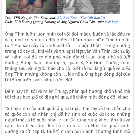
Ông Thìn luôn luôn nhìn tôi với đôi mắt u buồn và lắc đầu ra
dấu, như có ý nói là đừng đến thăm nhau nữa: “muộn mất
rồi.” Mãi sau này tôi mới biết là … muộn thật! Trong những
trang sổ tay cũ, khi viết về trung sĩ Nguyễn Văn Thìn, cách đây
vài năm, tôi đã có dịp phổ biến địa chỉ của ông: nhà số 9/8
đường Bông Sao, phường 5, quận 8, Sài Gòn. Chừng một
tháng sau, vài người báo cho tôi biết là họ đã gửi quà về biếu
ông Thìn nhưng không còn … kịp nữa. Ông bạn đồng đội của
tôi đã qua đời, vài tuần, trước đó!
Đêm nay thì tôi về miền Trung, phần quê hương khốn khó mà
tôi chưa bao giờ có dịp ghé qua, để thăm một đồng đội khác:
“Sự hy sinh của anh quá lớn, hai mắt, hai tay và hai chân cho
tổ quốc còn cá nhân chị đã hy sinh cả cuộc đời cho những
người mà cả tổ quốc phải tri ân. Đã rưng rưng khóc lần nữa và
cảm ơn nhiều lắm đến bà con ở Úc và Hội. Tôi phải vượt
đường xa tít tăp từ Huế tìm đến nơi 1 anh Thương Binh mù