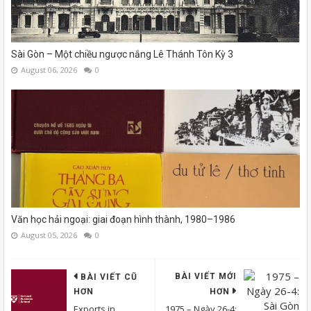
Sài Gòn – Một chiều ngược nắng Lê Thánh Tôn Kỳ 3
August 06, 2026
0
Văn học hải ngoại: giai đoạn hình thành, 1980–1986
August 05, 2026
0
BÀI VIẾT MỚI
BÀI VIẾT CŨ
HƠN
HƠN
Exports in
1975 – Ngày 26-4: