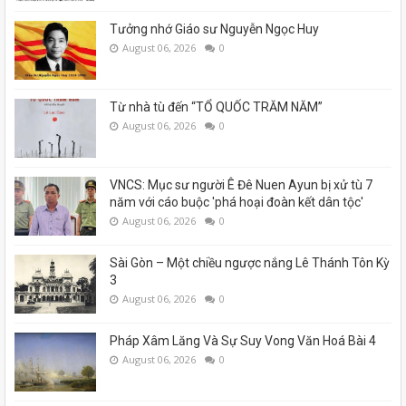
Tưởng nhớ Giáo sư Nguyễn Ngọc Huy
August 06, 2026
0
Từ nhà tù đến “TỔ QUỐC TRĂM NĂM”
August 06, 2026
0
VNCS: Mục sư người Ê Đê Nuen Ayun bị xử tù 7
năm với cáo buộc 'phá hoại đoàn kết dân tộc'
August 06, 2026
0
Sài Gòn – Một chiều ngược nắng Lê Thánh Tôn Kỳ
3
August 06, 2026
0
Pháp Xâm Lăng Và Sự Suy Vong Văn Hoá Bài 4
August 06, 2026
0