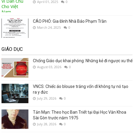
April 01, 2025
0
CÁO PHÓ: Gia Đình Nhà Báo Phạm Trần
March 24, 2025
0
GIÁO DỤC
Chống Giáo dục khai phóng: Những kẻ đi ngược xu thế
August 03, 2026
0
VNCS: Chiếc áo blouse trắng vốn dĩ không tự nó tạo
ra y đức
July 29, 2026
0
Tản Mạn: Theo học Ban Triết tại Đại Học Văn Khoa
Sài Gòn trước năm 1975
July 28, 2026
0