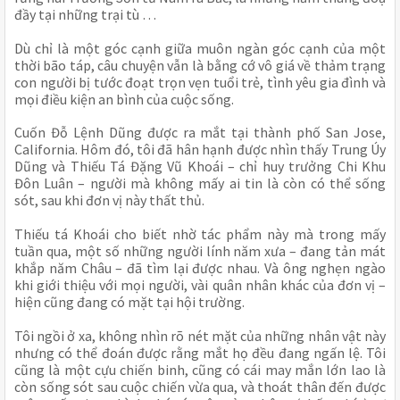
đầy tại những trại tù …
Dù chỉ là một góc cạnh giữa muôn ngàn góc cạnh của một
thời bão táp, câu chuyện vẫn là bằng cớ vô giá về thảm trạng
con người bị tước đoạt trọn vẹn tuổi trẻ, tình yêu gia đình và
mọi điều kiện an bình của cuộc sống.
Cuốn Đỗ Lệnh Dũng được ra mắt tại thành phố San Jose,
California. Hôm đó, tôi đã hân hạnh được nhìn thấy Trung Úy
Dũng và Thiếu Tá Đặng Vũ Khoái – chỉ huy trưởng Chi Khu
Đôn Luân – người mà không mấy ai tin là còn có thể sống
sót, sau khi đơn vị này thất thủ.
Thiếu tá Khoái cho biết nhờ tác phẩm này mà trong mấy
tuần qua, một số những người lính năm xưa – đang tản mát
khắp năm Châu – đã tìm lại được nhau. Và ông nghẹn ngào
khi giới thiệu với mọi người, vài quân nhân khác của đơn vị –
hiện cũng đang có mặt tại hội trường.
Tôi ngồi ở xa, không nhìn rõ nét mặt của những nhân vật này
nhưng có thể đoán được rằng mắt họ đều đang ngấn lệ. Tôi
cũng là một cựu chiến binh, cũng có cái may mắn lớn lao là
còn sống sót sau cuộc chiến vừa qua, và thoát thân đến được