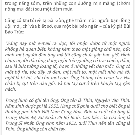
trong nắng sớm, trên những con đường mịn màng (thơm
nồng mùi đất) sau một đêm mưa.
Cũng có khi tôi về lại Sài Gòn, ghé thăm một người bạn đồng
đội mới, chỉ vừa biết sơ, qua một bài báo ngắn – của ký giả Bùi
Bảo Trúc:
“Sáng nay mở e-mail ra đọc, tôi nhận được từ một người
không hề quen biết, không kèm theo một giòng chữ nào, bức
hình một người đàn ông mà tôi cũng chưa gặp bao giờ. Hình
chụp người đàn ông đang ngồi trên giường có trải chiếu, đằng
sau là bức tường loang lổ, hoen ố những vết đen mốc. Ông có
một bộ ria, tóc dầy và đen, một mắt to, một mắt nhỏ mà tôi
nghĩ là bị hư, chỉ còn một con. Ông không còn chân tay. Hai
chân bị cụt trên đầu gối. Và hai tay cụt ở trên khuỷu tay, gần
nách.
Trong hình có ghi tên ông. Ông tên là Thìn, Nguyễn Văn Thìn.
Năm sinh được ghi là 1952. Hàng chữ phía dưới cho biết ông là
thương phế binh Việt Nam Cộng Hòa. Ðơn vị cuối của ông là
Trung Ðoàn 49, Sư Ðoàn 25 Bộ Binh. Cấp bậc của của ông là
Trung Sĩ Nhất. Ông sinh năm 1952, tuổi Thìn nên tên cũng là
Thìn. Ông không còn chân tay.