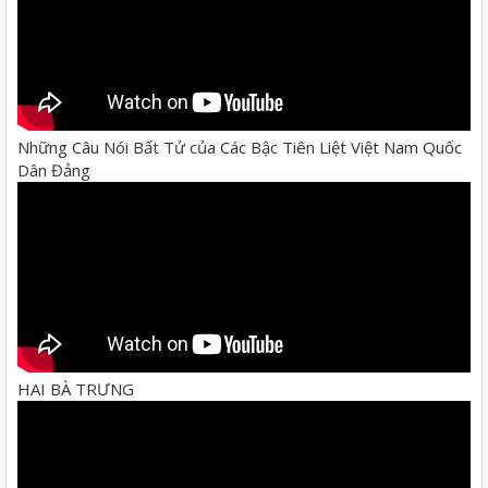
Những Câu Nói Bất Tử của Các Bậc Tiên Liệt Việt Nam Quốc
Dân Đảng
HAI BÀ TRƯNG