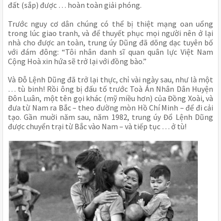
đất (sắp) được … hoàn toàn giải phóng.
Trước nguy cơ dân chúng có thể bị thiệt mạng oan uổng
trong lúc giao tranh, và để thuyết phục mọi người nên ở lại
nhà cho được an toàn, trung úy Dũng đã dõng dạc tuyên bố
với đám đông: “Tôi nhân danh sĩ quan quân lực Việt Nam
Cộng Hoà xin hứa sẽ trở lại với đồng bào.”
Và Đỗ Lệnh Dũng đã trở lại thực, chỉ vài ngày sau, như là một
… tù binh! Rồi ông bị đấu tố trước Toà Án Nhân Dân Huyện
Đôn Luân, một tên gọi khác (mỹ miều hơn) của Đồng Xoài, và
đưa từ Nam ra Bắc – theo đường mòn Hồ Chí Minh – để đi cải
tạo. Gần muời năm sau, năm 1982, trung úy Đổ Lệnh Dũng
được chuyển trại từ Bắc vào Nam – và tiếp tục … ở tù!