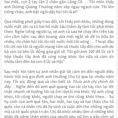
hai mắt, cụt 2 tay lẫn 2 chân gần Lăng Cô … Tôi nhìn thấy
anh Dương Quang Thương nằm xấp ngay ngạch cửa. Tôi lên
tiếng chào, anh bật ngồi dậy hỏi tôi là ai?
Qua những phút giây trao đổi, tôi thấy anh khóc, những dòng
nước mắt lăn ra từ hai hố mắt sâu thẳm ấy làm tôi phải khóc
theo. Nghe tiếng người lạ, vợ anh từ sau hè chạy lên trên tay
còn cầm nắm rau dền hoang vừa mới ngắt về để lo bữa ăn
chiều, chị chào hỏi tôi rồi rót nước mời tôi uống … Thoạt đầu
tôi chỉ nói tôi là người mang tiền và thuốc tây đến cho anh do
bà con từ bên Úc đóng góp gửi về. Tôi gởi anh 100 đô Úc và 5
hộp thuốc tây. Anh đã rưng rưng khóc lần nữa và cảm ơn
nhiều lắm đến bà con ở Úc và Hội.”
Sau một hồi tâm sự anh nhắn gửi lời cảm ơn đến người điều
hành Hội mà gia đình anh thường thư từ qua lại nhiều năm
nay. Tôi xúc động quá và cho biết là:
Thưa anh chị chính tôi
đây
… Nghe đến đó anh quờ quạng hai cái cùi tay còn lại lết
thật nhanh về hướng tôi và ôm lấytôi mà khóc. Vợ anh cũng
khóc, tôi cũng khóc, người chạy xe ôm cũng khóc theo… Sự
hy sinh của anh quá lớn, hai mắt, hai tay và hai chân cho tổ
quốc còn cá nhân chị đã hy sinh cả cuộc đời cho những người
mà cả tổ quốc phải tri ân. Chị đã khóc nhiều lắm vì những khó
khăn đè nặng thân phận của người phụ nữ ốm o gầy còm cố