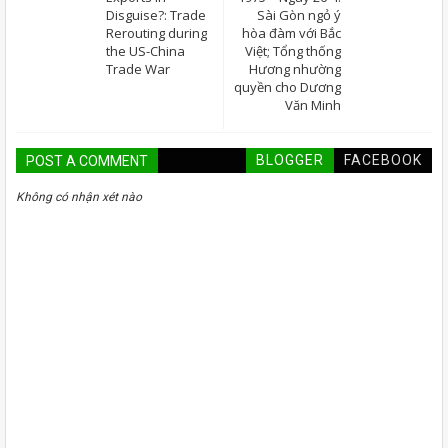
Disguise?: Trade
Sài Gòn ngỏ ý
Rerouting during
hòa đàm với Bắc
the US-China
Việt; Tổng thống
Trade War
Hương nhường
quyền cho Dương
Văn Minh
BLOGGER
FACEBOOK
POST A COMMENT
Không có nhận xét nào