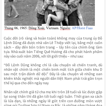
Cuộc đời (rõ ràng và hoàn toàn) không may của trung úy Đỗ
Lệnh Dũng đã được nhà văn Lê Thiệp viết lại, bằng một cuốn
sách – dầy đến bốn trăm trang – lấy tên của chính ông làm
tựa. Nhà xuất bản Tiếng Quê Hương đã cho phát hành phẩm
này vào cuối năm 2006, với lời giới thiệu – như sau:
“Đỗ Lệnh Dũng không chỉ là câu chuyện về chiến tranh, dù
nhân vật chính là một chiến binh mất tích giữa chiến khu D
sau một trận đánh dữ dội.” Đây là câu chuyện về những oan
khiên khắc nghiệt mà người dân Việt Nam phải trải gần trọn
thế kỷ qua cho đến ngày nay.
Nhân vật chính giã từ cha mẹ khi tròn 18 tuổi và lúc được gặp
lại song thân thì đã gần tới tuổi ngũ tuần. Thời gian xa cách
là lửa đạn, là những ngày lê gót trên con đường mòn vượt
rừng núi Trường Sơn từ Nam ra Bắc, là những năm tháng đoạ