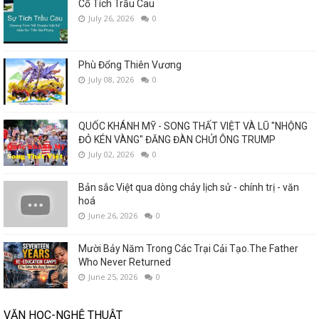
Cổ Tích Trầu Cau
July 26, 2026
0
Phù Đổng Thiên Vương
July 08, 2026
0
QUỐC KHÁNH MỸ - SONG THẤT VIỆT VÀ LŨ "NHỘNG
ĐỎ KÉN VÀNG" ĐĂNG ĐÀN CHỬI ÔNG TRUMP
July 02, 2026
0
Bản sắc Việt qua dòng chảy lịch sử - chính trị - văn
hoá
June 26, 2026
0
Mười Bảy Năm Trong Các Trại Cải Tạo.The Father
Who Never Returned
June 25, 2026
0
VĂN HỌC-NGHỆ THUẬT