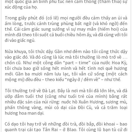
một quốc gia an bình phú túc nên cảm thông (thấm thía) sự
xúc động của họ.
Trong giây phút đó (có lẽ) mọi người đều cảm thấy an ủi và
ấm lòng, trước cảnh trùng phùng bất ngờ (và khó ngờ) đến
thế. Cái cảm giác sung sướng vì sự may mắn (hiếm hoi) của
mình đã theo tôi suốt cả buổi chiều hôm ấy, và đã cùng với tôi
đi vào giấc ngủ.
Nửa khuya, tôi thức dậy. Gần nhơ đêm nào tôi cũng thức dậy
vào giấc đó. Và đó cũng là lúc mà tôi thường lò mò trở về …
chốn cũ. Như một công dân “part – time” của nước Hoa Kỳ,
tôi chưa bao giờ sống hết mình và hết tình nơi quê hương
mới. Gần ba mươi năm lưu lạc, tôi vẫn cứ sống (một cách
mộng mị) đều đều – theo kiểu “ngày ở / đêm về” – như thế.
Tôi thường trở về Đà Lạt. Đây là nơi mà tôi đã lớn lên, và đã
ướp đẫm tuổi thơ (cũng như tuổi trẻ của mình) bằng rất
nhiều đặc sản của núi rừng: nuớc hồ Xuân Hương, sương mù,
phấn thông vàng, mùi cỏ dại của Đồi Cù, và cả trăm loại
hương hoa man dại.
Có dạo tôi hay trở về những đồi trà, đồi bắp, đồi khoai – bao
quanh trại cải tạo Tân Rai – ở Blao. Tôi cùng lũ bạn tù cứ đi