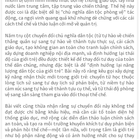
nhóm bị định hình nhiều nhất bởi hệ thống giáo dục lấy nhà
nước làm trung tâm, tập trung vào chiến thắng. Thế hệ này
được coi là đặc biệt dễ bị "chủ nghĩa dân tộc phòng vệ" tác
động, ca ngợi vinh quang quá khứ nhưng dè chừng với các cải
cách thể chế và thảo luận cởi mở về quản trị.
Năm trụ cột chuyển đổi chủ nghĩa dân tộc (từ tự hào về chiến
thắng quân sự sang tự hào về thành tựu thực sự, cải cách
giáo dục, tạo không gian an toàn cho tranh luận chính sách,
xây dựng doanh nghiệp nội địa mạnh, và định hướng lại thái
độ của giới trẻ) đều được thiết kế để thay đổi tư duy của toàn
thể dân chúng, nhưng đặc biệt là để "định hướng lại năng
lượng dân tộc của giới trẻ". Bài nầy rõ ràng kêu gọi xây dựng
kỹ năng nhận thức mới trong giới trẻ: chuyển từ học thuộc
lòng lịch sử sang tư duy lịch sử phản biện, từ niềm tự hào
cảm xúc sang tự hào về thành tựu cụ thể, và từ thái độ phòng
vệ sang sẵn sàng tham gia vào đối thoại thể chế.
Bài viết cũng thừa nhận rằng sự chuyển đổi này không thể
đạt được chỉ bằng khẩu hiệu, mà cần cải tổ toàn diện hệ
thống giáo dục, mở rộng các diễn đàn thảo luận chính sách
an toàn, và tạo ra môi trường khuyến khích tư duy phản biện
và phản hồi thể chế—một lần nữa, với trọng tâm là giới trẻ
như bộ phận năng động và có ảnh hưởng nhất cho sự thay