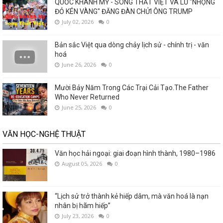
QUỐC KHÁNH MỸ - SONG THẤT VIỆT VÀ LŨ "NHỘNG
ĐỎ KÉN VÀNG" ĐĂNG ĐÀN CHỬI ÔNG TRUMP
July 02, 2026
0
Bản sắc Việt qua dòng chảy lịch sử - chính trị - văn
hoá
June 26, 2026
0
Mười Bảy Năm Trong Các Trại Cải Tạo.The Father
Who Never Returned
June 25, 2026
0
VĂN HỌC-NGHỆ THUẬT
Văn học hải ngoại: giai đoạn hình thành, 1980–1986
August 05, 2026
0
“Lịch sử trở thành kẻ hiếp dâm, mà văn hoá là nạn
nhân bị hãm hiếp”
July 23, 2026
0