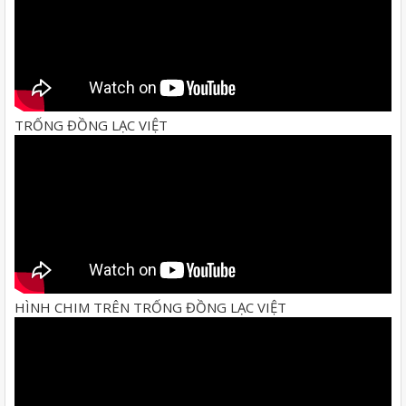
TRỐNG ĐỒNG LẠC VIỆT
HÌNH CHIM TRÊN TRỐNG ĐỒNG LẠC VIỆT