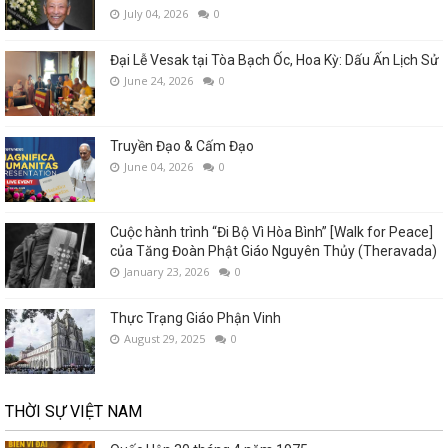
July 04, 2026
0
Đại Lễ Vesak tại Tòa Bạch Ốc, Hoa Kỳ: Dấu Ấn Lịch Sử
June 24, 2026
0
Truyền Đạo & Cấm Đạo
June 04, 2026
0
Cuộc hành trình “Đi Bộ Vì Hòa Bình” [Walk for Peace]
của Tăng Đoàn Phật Giáo Nguyên Thủy (Theravada)
January 23, 2026
0
Thực Trạng Giáo Phận Vinh
August 29, 2025
0
THỜI SỰ VIỆT NAM