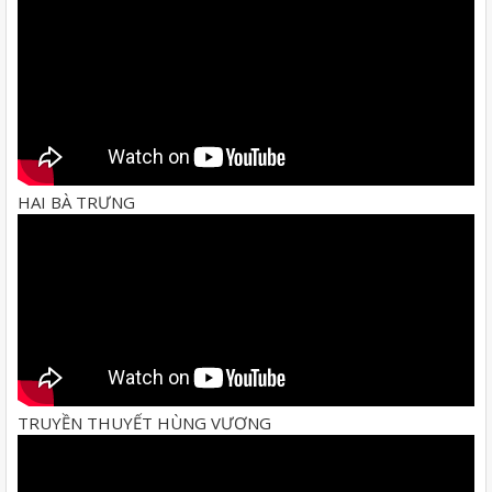
HAI BÀ TRƯNG
TRUYỀN THUYẾT HÙNG VƯƠNG