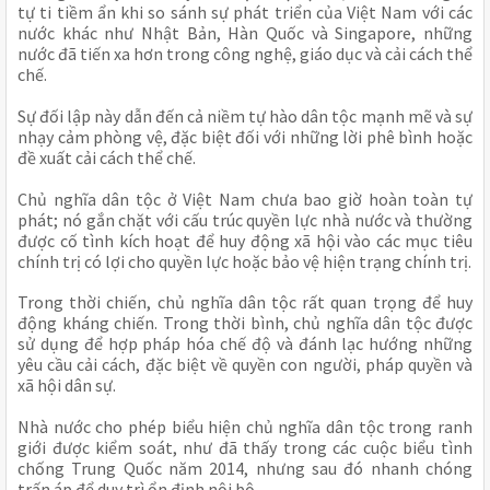
tự ti tiềm ẩn khi so sánh sự phát triển của Việt Nam với các
nước khác như Nhật Bản, Hàn Quốc và Singapore, những
nước đã tiến xa hơn trong công nghệ, giáo dục và cải cách thể
chế.
Sự đối lập này dẫn đến cả niềm tự hào dân tộc mạnh mẽ và sự
nhạy cảm phòng vệ, đặc biệt đối với những lời phê bình hoặc
đề xuất cải cách thể chế.
Chủ nghĩa dân tộc ở Việt Nam chưa bao giờ hoàn toàn tự
phát; nó gắn chặt với cấu trúc quyền lực nhà nước và thường
được cố tình kích hoạt để huy động xã hội vào các mục tiêu
chính trị có lợi cho quyền lực hoặc bảo vệ hiện trạng chính trị.
Trong thời chiến, chủ nghĩa dân tộc rất quan trọng để huy
động kháng chiến. Trong thời bình, chủ nghĩa dân tộc được
sử dụng để hợp pháp hóa chế độ và đánh lạc hướng những
yêu cầu cải cách, đặc biệt về quyền con người, pháp quyền và
xã hội dân sự.
Nhà nước cho phép biểu hiện chủ nghĩa dân tộc trong ranh
giới được kiểm soát, như đã thấy trong các cuộc biểu tình
chống Trung Quốc năm 2014, nhưng sau đó nhanh chóng
trấn áp để duy trì ổn định nội bộ.