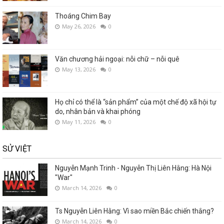
Thoáng Chim Bay
May 26, 2026
0
Văn chương hải ngoại: nỗi chữ – nỗi quê
May 13, 2026
0
Họ chỉ có thể là “sản phẩm” của một chế độ xã hội tự
do, nhân bản và khai phóng
May 11, 2026
0
SỬ VIỆT
Nguyễn Mạnh Trinh - Nguyễn Thị Liên Hằng: Hà Nội
"War"
March 14, 2026
0
Ts Nguyễn Liên Hằng: Vì sao miền Bắc chiến thắng?
March 14, 2026
0