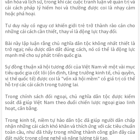
văn hóa và lịch sử, trong khi các cuộc tranh luận về quản trị và
cải cách pháp lý hiếm hoi và thường được coi là nhạy cảm
hoặc phá hoại.
Tư duy này có nguy cơ khiến giới trẻ trở thành rào cản cho
những cải cách cần thiết, thay vì là động lực thay đổi.
Bài nầy lập luận rằng chủ nghĩa dân tộc không nhất thiết là
trở ngại; nếu được dẫn dắt đúng cách, nó có thể là động lực
mạnh mẽ cho sự phát triển quốc gia.
Sự đồng thuận xã hội tương đối của Việt Nam về một vài mục
tiêu quốc gia cốt lõi (ổn định, tăng trưởng kinh tế, chủ quyền,
vị thế quốc tế) được coi là "vốn xã hội mềm" có giá trị có thể
hỗ trợ các cải cách trong tương lai.
Trong chính sách đối ngoại, chủ nghĩa dân tộc được kiểm
soát đã giúp Việt Nam theo đuổi chiến lược ngoại giao linh
hoạt, cân bằng.
Trong kinh tế, niềm tự hào dân tộc đã giúp người dân chấp
nhận những cải cách khó khăn và thích ứng với các tiêu chuẩn
toàn cầu, như đã thấy trong những thành công gần đây của
đất nước trong công nghệ và năng lượng tái tạo.