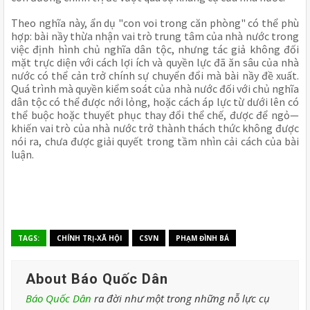
Theo nghĩa này, ẩn dụ "con voi trong căn phòng" có thể phù
hợp: bài nầy thừa nhận vai trò trung tâm của nhà nước trong
việc định hình chủ nghĩa dân tộc, nhưng tác giả không đối
mặt trực diện với cách lợi ích và quyền lực đã ăn sâu của nhà
nước có thể cản trở chính sự chuyển đổi mà bài nầy đề xuất.
Quá trình mà quyền kiểm soát của nhà nước đối với chủ nghĩa
dân tộc có thể được nới lỏng, hoặc cách áp lực từ dưới lên có
thể buộc hoặc thuyết phục thay đổi thể chế, được để ngỏ—
khiến vai trò của nhà nước trở thành thách thức không được
nói ra, chưa được giải quyết trong tầm nhìn cải cách của bài
luận.
TAGS:
CHÍNH TRỊ-XÃ HỘI
CSVN
PHẠM ĐÌNH BÁ
About Báo Quốc Dân
Báo Quốc Dân
ra đời như một trong những nỗ lực cụ