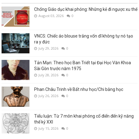
Chống Giáo dục khai phóng: Những kẻ đi ngược xu thế
August 03, 2026
0
VNCS: Chiếc áo blouse trắng vốn dĩ không tự nó tạo
ra y đức
July 29, 2026
0
Tản Mạn: Theo học Ban Triết tại Đại Học Văn Khoa
Sài Gòn trước năm 1975
July 28, 2026
0
Phan Châu Trinh về Bất như học/Chi bằng học
July 26, 2026
0
Tiểu luận: Từ 7 môn khai phóng cổ điển đến kỹ năng
thế kỷ XXI
July 15, 2026
0