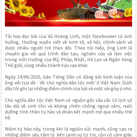
Tôi hay đọc bài của Vũ Hoàng Linh, một Facebooker có ảnh
hưởng, thường xuyên viết về kinh tế, xã hội, chính sách và
được nhiều người trẻ theo dõi. Theo tôi hiểu, ông Linh là
chuyên gia với quá trình đào tạo, nghiên cứu và làm việc
trong môi trường của Mỹ, Pháp, Nhật, Hà Lan và Ngân hàng
Thế giới, cùng nhiều thành tựu cao khác.
Ngày 14/06/2025, báo Tiếng Dân có đăng bài bình luận của
ông với tựa đề - Về ‘chủ nghĩa dân tộc mới’ ở Việt Nam. Dưới
đây tôi ghi lại những điểm chính của bài và một vài góp ý nhỏ.
Chủ nghĩa dân tộc Việt Nam có nguồn gốc sâu sắc từ lịch sử
lâu dài về sinh tồn và kháng chiến chống ngoại xâm, nuôi
dưỡng tinh thần tự hào và đoàn kết mạnh mẽ qua nhiều thế
hệ.
Niềm tự hào này, trong khi là nguồn sức mạnh, cũng tạo ra
những điểm yếu tâm lý: bên cạnh sự tự tin, còn có cảm giác