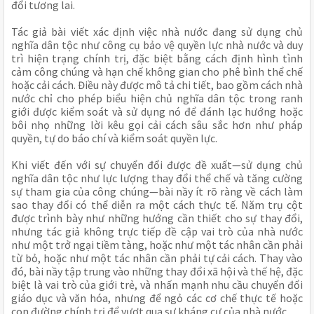
đổi tương lai.
Tác giả bài viết xác định việc nhà nước đang sử dụng chủ
nghĩa dân tộc như công cụ bảo vệ quyền lực nhà nước và duy
trì hiện trạng chính trị, đặc biệt bằng cách định hình tình
cảm công chúng và hạn chế không gian cho phê bình thể chế
hoặc cải cách. Điều này được mô tả chi tiết, bao gồm cách nhà
nước chỉ cho phép biểu hiện chủ nghĩa dân tộc trong ranh
giới được kiểm soát và sử dụng nó để đánh lạc hướng hoặc
bôi nhọ những lời kêu gọi cải cách sâu sắc hơn như pháp
quyền, tự do báo chí và kiểm soát quyền lực.
Khi viết đến với sự chuyển đổi được đề xuất—sử dụng chủ
nghĩa dân tộc như lực lượng thay đổi thể chế và tăng cường
sự tham gia của công chúng—bài nầy ít rõ ràng về cách làm
sao thay đổi có thể diễn ra một cách thực tế. Năm trụ cột
được trình bày như những hướng cần thiết cho sự thay đổi,
nhưng tác giả không trực tiếp đề cập vai trò của nhà nước
như một trở ngại tiềm tàng, hoặc như một tác nhân cần phải
từ bỏ, hoặc như một tác nhân cần phải tự cải cách. Thay vào
đó, bài nầy tập trung vào những thay đổi xã hội và thế hệ, đặc
biệt là vai trò của giới trẻ, và nhấn mạnh nhu cầu chuyển đổi
giáo dục và văn hóa, nhưng để ngỏ các cơ chế thực tế hoặc
con đường chính trị để vượt qua sự kháng cự của nhà nước.