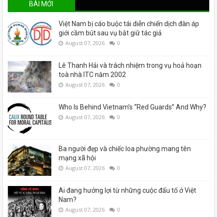
BÀI MỚI
Việt Nam bị cáo buộc tái diễn chiến dịch đàn áp
giới cầm bút sau vụ bắt giữ tác giả
August 07, 2026
0
Lê Thanh Hải và trách nhiệm trong vụ hoả hoạn
toà nhà ITC năm 2002
August 07, 2026
0
Who Is Behind Vietnam’s “Red Guards” And Why?
August 07, 2026
0
Ba người đẹp và chiếc loa phường mang tên
mạng xã hội
August 07, 2026
0
Ai đang hưởng lợi từ những cuộc đấu tố ở Việt
Nam?
August 07, 2026
0