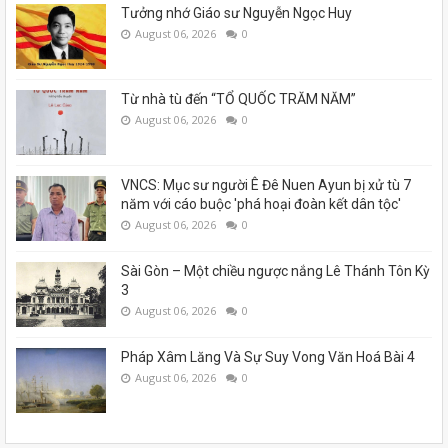
Tưởng nhớ Giáo sư Nguyễn Ngọc Huy
August 06, 2026
0
Từ nhà tù đến “TỔ QUỐC TRĂM NĂM”
August 06, 2026
0
VNCS: Mục sư người Ê Đê Nuen Ayun bị xử tù 7
năm với cáo buộc 'phá hoại đoàn kết dân tộc'
August 06, 2026
0
Sài Gòn – Một chiều ngược nắng Lê Thánh Tôn Kỳ
3
August 06, 2026
0
Pháp Xâm Lăng Và Sự Suy Vong Văn Hoá Bài 4
August 06, 2026
0