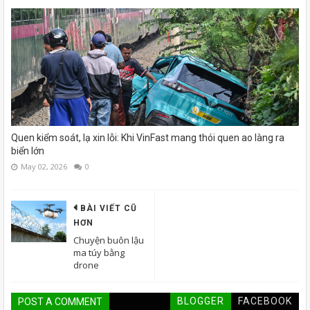
Quen kiểm soát, lạ xin lỗi: Khi VinFast mang thói quen ao làng ra
biển lớn
May 02, 2026
0
BÀI VIẾT CŨ
HƠN
Chuyện buôn lậu
ma túy bằng
drone
BLOGGER
FACEBOOK
POST A COMMENT