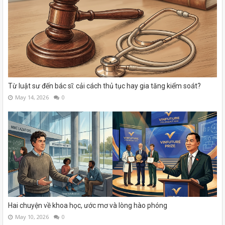
Từ luật sư đến bác sĩ: cải cách thủ tục hay gia tăng kiểm soát?
May 14, 2026
0
Hai chuyện về khoa học, ước mơ và lòng hào phóng
May 10, 2026
0