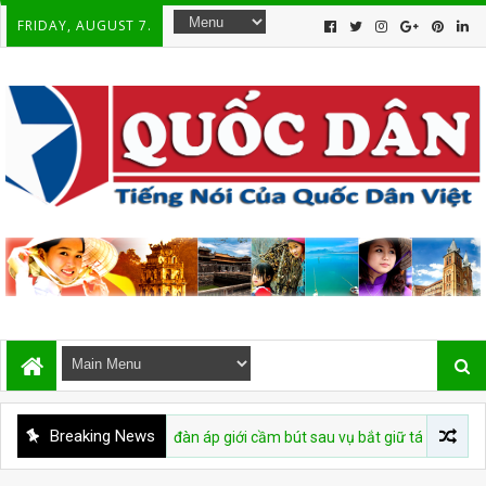
FRIDAY, AUGUST 7.
Breaking News
diễn chiến dịch đàn áp giới cầm bút sau vụ bắt giữ tác giả
CHU