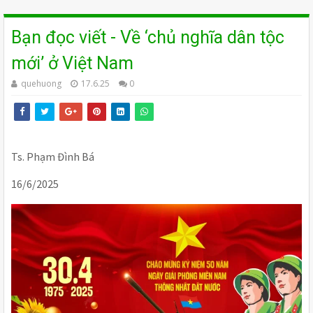
Bạn đọc viết - Về ‘chủ nghĩa dân tộc
mới’ ở Việt Nam
quehuong
17.6.25
0
Ts. Phạm Đình Bá
16/6/2025