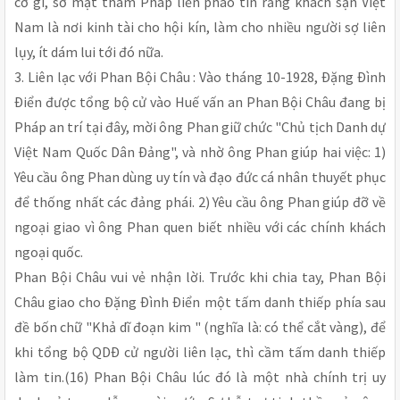
cớ gì, sở mật thám Pháp liền phao tin rằng khách sạn Việt
Nam là nơi kinh tài cho hội kín, làm cho nhiều người sợ liên
lụy, ít dám lui tới đó nữa.
3. Liên lạc với Phan Bội Châu : Vào tháng 10-1928, Ðặng Ðình
Ðiển được tổng bộ cử vào Huế vấn an Phan Bội Châu đang bị
Pháp an trí tại đây, mời ông Phan giữ chức "Chủ tịch Danh dự
Việt Nam Quốc Dân Ðảng", và nhờ ông Phan giúp hai việc: 1)
Yêu cầu ông Phan dùng uy tín và đạo đức cá nhân thuyết phục
để thống nhất các đảng phái. 2) Yêu cầu ông Phan giúp đỡ về
ngoại giao vì ông Phan quen biết nhiều với các chính khách
ngoại quốc.
Phan Bội Châu vui vẻ nhận lời. Trước khi chia tay, Phan Bội
Châu giao cho Ðặng Ðình Ðiển một tấm danh thiếp phía sau
đề bốn chữ "Khả dĩ đoạn kim " (nghĩa là: có thể cắt vàng), để
khi tổng bộ QDÐ cử người liên lạc, thì cầm tấm danh thiếp
làm tin.(16) Phan Bội Châu lúc đó là một nhà chính trị uy