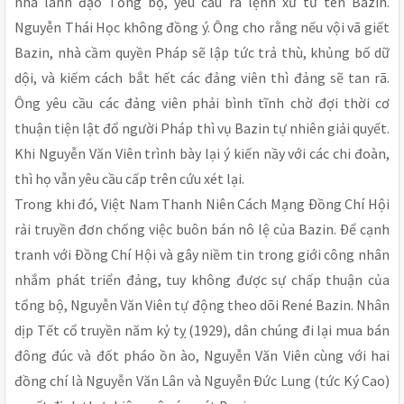
nhà lãnh đạo Tổng bộ, yêu cầu ra lệnh xử tử tên Bazin.
Nguyễn Thái Học không đồng ý. Ông cho rằng nếu vội vã giết
Bazin, nhà cầm quyền Pháp sẽ lập tức trả thù, khủng bố dữ
dội, và kiếm cách bắt hết các đảng viên thì đảng sẽ tan rã.
Ông yêu cầu các đảng viên phải bình tĩnh chờ đợi thời cơ
thuận tiện lật đổ người Pháp thì vụ Bazin tự nhiên giải quyết.
Khi Nguyễn Văn Viên trình bày lại ý kiến nầy với các chi đoàn,
thì họ vẫn yêu cầu cấp trên cứu xét lại.
Trong khi đó, Việt Nam Thanh Niên Cách Mạng Ðồng Chí Hội
rải truyền đơn chống việc buôn bán nô lệ của Bazin. Ðể cạnh
tranh với Ðồng Chí Hội và gây niềm tin trong giới công nhân
nhắm phát triển đảng, tuy không được sự chấp thuận của
tổng bộ, Nguyễn Văn Viên tự động theo dõi René Bazin. Nhân
dịp Tết cổ truyền năm kỷ tỵ (1929), dân chúng đi lại mua bán
đông đúc và đốt pháo ồn ào, Nguyễn Văn Viên cùng với hai
đồng chí là Nguyễn Văn Lân và Nguyễn Ðức Lung (tức Ký Cao)