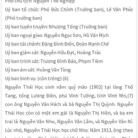
Phó chủ tịch: Nguyễn Thế Nghiệp
Uỷ ban tổ chức: Phó Ðức Chính (Trưởng ban), Lê Văn Phúc
(Phó trưởng ban)
Uỷ ban tuyên truyền: Nhượng Tống (Trưởng ban)
Uỷ ban ngoại giao: Nguyễn Ngọc Sơn, Hồ Văn Mịch
Uỷ ban tài chánh: Ðặng Ðình Ðiển, Ðoàn Mạnh Chế
Uỷ ban giám sát: Nguyễn Hữu Ðạt, Hoàng Trác
Uỷ ban trinh sát: Trương Ðình Báo, Phạm Tiềm
Uỷ ban ám sát: Hoàng Văn Tùng
Uỷ ban binh vụ: (còn trống) (6)
Nguyễn Thái Học sinh năm quý mão (1902) tại làng Thổ
Tang, tổng Lương Ðiền, phủ Vĩnh Tường, tỉnh Vĩnh Yên,(7)
con ông Nguyễn Văn Hách và bà Nguyễn Thị Quỳnh. Nguyễn
Thái Học còn có một em gái là Nguyễn Thị Hiền, và ba em
trai là Nguyễn Văn Nho, Nguyễn Văn Lâm, và Nguyễn Văn Nỉ.
Lúc nhỏ, Nguyễn Thái Học học chữ Nho. Năm 1913, ông theo