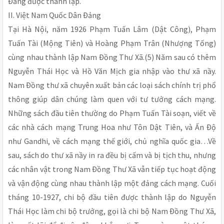
Ðảng được thành lập.
II. Việt Nam Quốc Dân Ðảng
Tại Hà Nội, năm 1926 Phạm Tuấn Lâm (Dật Công), Phạm
Tuấn Tài (Mộng Tiên) và Hoàng Phạm Trân (Nhượng Tống)
cùng nhau thành lập Nam Ðồng Thư Xã.(5) Năm sau có thêm
Nguyễn Thái Học và Hồ Văn Mịch gia nhập vào thư xã nầy.
Nam Ðồng thư xã chuyên xuất bản các loại sách chính trị phổ
thông giúp dân chúng làm quen với tư tưởng cách mạng.
Những sách đầu tiên thường do Phạm Tuấn Tài soạn, viết về
các nhà cách mạng Trung Hoa như Tôn Dật Tiên, và Ấn Ðộ
như Gandhi, về cách mạng thế giới, chủ nghĩa quốc gia…Về
sau, sách do thư xã nầy in ra đều bị cấm và bị tịch thu, nhưng
các nhân vật trong Nam Ðồng Thư Xã vẫn tiếp tục hoạt động
và vận động cùng nhau thành lập một đảng cách mạng. Cuối
tháng 10-1927, chi bộ đầu tiên được thành lập do Nguyễn
Thái Học làm chi bộ trưởng, gọi là chi bộ Nam Ðồng Thư Xã,