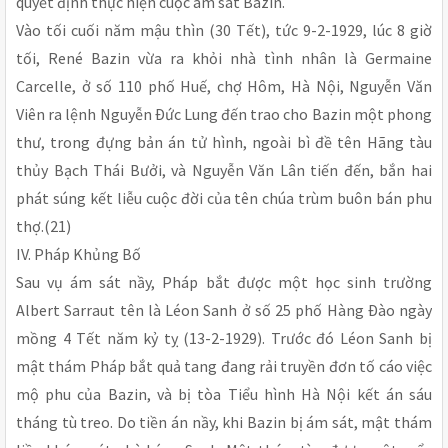
quyết định thực hiện cuộc ám sát Bazin.
Vào tối cuối năm mậu thìn (30 Tết), tức 9-2-1929, lúc 8 giờ
tối, René Bazin vừa ra khỏi nhà tình nhân là Germaine
Carcelle, ở số 110 phố Huế, chợ Hôm, Hà Nội, Nguyễn Văn
Viên ra lệnh Nguyễn Ðức Lung đến trao cho Bazin một phong
thư, trong đựng bản án tử hình, ngoài bì đề tên Hãng tàu
thủy Bạch Thái Bưởi, và Nguyễn Văn Lân tiến đến, bắn hai
phát súng kết liễu cuộc đời của tên chúa trùm buôn bán phu
thợ.(21)
IV. Pháp Khủng Bố
Sau vụ ám sát nầy, Pháp bắt được một học sinh trường
Albert Sarraut tên là Léon Sanh ở số 25 phố Hàng Ðào ngày
mồng 4 Tết năm kỷ tỵ (13-2-1929). Trước đó Léon Sanh bị
mật thám Pháp bắt quả tang đang rải truyền đơn tố cáo việc
mộ phu của Bazin, và bị tòa Tiểu hình Hà Nội kết án sáu
tháng tù treo. Do tiền án nầy, khi Bazin bị ám sát, mật thám