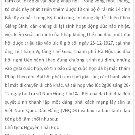
làm cốt lõi để đi vận động khắp nơi. Trong vòng một tháng,
tổ chức nầy phát triển thêm được 18 chi bộ ở rải rác 14 tỉnh
Bắc Kỳ và bắc Trung Kỳ. Cuối cùng, lợi dụng dịp lễ Thiên Chúa
Giáng Sinh, dân chúng đi lại sinh hoạt động đúc náo nhiệt,
việc kiểm soát an ninh của Pháp không thể chu đáo, một đại
hội được triệu tập vào lúc 8 giờ tối ngày 25-12-1927, tại nhà
ông Lê Thành Vị, làng Thể Giao, thành phố Hà Nội. Lúc đầu
hội nghị tiến hành theo đúng chương trình dự định, nhưng
vào giữa cuộc họp, có tin báo động cuộc họp đã bị mật thám
Pháp theo dõi, đại hội phải tạm thời giải tán; các thành viên
bí mật di chuyển đi chỗ khác, và tái họp vào lúc 2g30 sáng 26-
12 ngay tại trụ sở Nam Ðồng Thư Xã. Kết quả đại hội đưa đến
quyết định thành lập một đảng phái cách mạng lấy tên là
Việt Nam Quốc Dân Ðảng (VNQDÐ) và bầu ra ban lãnh đạo
tổng bộ lâm thời như sau:
Chủ tịch: Nguyễn Thái Học