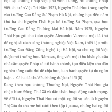
học tại trường Pháp Việt phủ Vĩnh Tường, rồi trường Pháp
Việt thị trấn Việt Trì. Năm 1921, Nguyễn Thái Học trúng tuyển
vào trường Cao Ðẳng Sư Phạm Hà Nội, nhưng học đến năm
thứ ba thì Nguyễn Thái Học bỏ trường Sư Phạm, qua học
trường Cao Ðẳng Thương Mại Hà Nội. Năm 1925, Nguyễn
Thái Học gởi cho toàn quyền Alexandre Varenne một lá thư
đề nghị cải cách công thương nghiệp Việt Nam, thiết lập một
trường Cao Ðẳng Công Nghệ tại Hà Nội, và cho người Việt
được mở trường học. Năm sau, ông viết một thư khác yêu cầu
nhà cầm quyền Pháp cải tổ hành chánh, tạo điều kiện cho dân
nghèo sống cuộc đời dễ chịu hơn, ban hành quyền tự do ngôn
luận… Cả hai lá thư đều không được trả lời.(8)
Ðang theo học trường Thương Mại, Nguyễn Thái Học gia
nhập Nam Ðồng Thư Xã và dấn thân hoạt động cách mạng.
Về đời tư, Nguyễn Thái Học có một người vợ tên là Nguyễn
Thị Cửu do cha mẹ hỏi cưới theo tập tục xưa, nhưng hai người