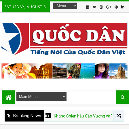
SATURDAY, AUGUST 8.
Breaking News
DÒNG SỬ VIỆT
Kháng Chiến hậu Cần Vương và Ý Thức Mới của Dâ