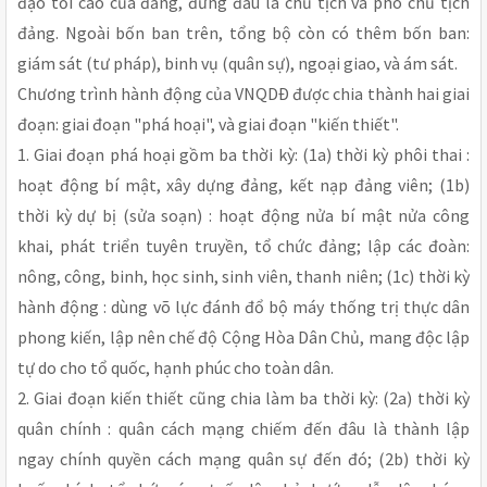
đạo tối cao của đảng, đứng đầu là chủ tịch và phó chủ tịch
đảng. Ngoài bốn ban trên, tổng bộ còn có thêm bốn ban:
giám sát (tư pháp), binh vụ (quân sự), ngoại giao, và ám sát.
Chương trình hành động của VNQDÐ được chia thành hai giai
đoạn: giai đoạn "phá hoại", và giai đoạn "kiến thiết".
1. Giai đoạn phá hoại gồm ba thời kỳ: (1a) thời kỳ phôi thai :
hoạt động bí mật, xây dựng đảng, kết nạp đảng viên; (1b)
thời kỳ dự bị (sửa soạn) : hoạt động nửa bí mật nửa công
khai, phát triển tuyên truyền, tổ chức đảng; lập các đoàn:
nông, công, binh, học sinh, sinh viên, thanh niên; (1c) thời kỳ
hành động : dùng võ lực đánh đổ bộ máy thống trị thực dân
phong kiến, lập nên chế độ Cộng Hòa Dân Chủ, mang độc lập
tự do cho tổ quốc, hạnh phúc cho toàn dân.
2. Giai đoạn kiến thiết cũng chia làm ba thời kỳ: (2a) thời kỳ
quân chính : quân cách mạng chiếm đến đâu là thành lập
ngay chính quyền cách mạng quân sự đến đó; (2b) thời kỳ