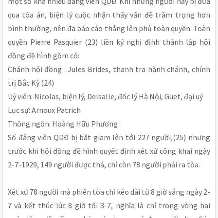
một số khá nhiều đảng viên QDÐ. Khi những người nầy bị đưa
qua tòa án, biện lý cuộc nhận thấy vấn đề trầm trọng hơn
bình thường, nên đã báo cáo thẳng lên phủ toàn quyền. Toàn
quyền Pierre Pasquier (23) liền ký nghị định thành lập hội
đồng đề hình gồm có:
Chánh hội đồng : Jules Brides, thanh tra hành chánh, chính
trị Bắc Kỳ (24)
Uỷ viên: Nicolas, biện lý, Delsalle, đốc lý Hà Nội, Guet, đại uý
Lục sự: Arnoux Patrich
Thông ngôn: Hoàng Hữu Phương
Số đảng viên QDÐ bị bắt giam lên tới 227 người,(25) nhưng
trước khi hội đồng đề hình quyết định xét xử công khai ngày
2-7-1929, 149 người được thả, chỉ còn 78 người phải ra tòa.
Xét xử 78 người mà phiên tòa chỉ kéo dài từ 8 giờ sáng ngày 2-
7 và kết thúc lúc 8 giờ tối 3-7, nghĩa là chỉ trong vòng hai