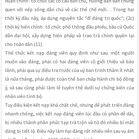
huấn chính : tổ chức các cơ cấu dân chủ, hướng dẫn dân chúng
quen với nếp sống dân chủ về các thể chế mới… Trong hai
thời kỳ đầu nầy, áp dụng nguyên tắc "dĩ đảng trị quốc"; (2c)
thời kỳ hiến chính : tổ chức phổ thông đầu phiếu, bầu cử Quốc
dân đại hội, xây dựng hiến pháp và trao trả chính quyền lại
cho toàn dân.(11)
Thể thức kết nạp đảng viên quy định như sau: một người
muốn vào đảng, phải có hai đảng viên cũ giới thiệu và bảo
lãnh, phải qua sự điều tra trước của uỷ ban trinh thám ít nhất
là nửa tháng, phải được toàn thể ban chấp hành chi bộ đồng
ý, và sau cùng phải làm lễ tuyên thệ dưới sự chứng kiến của
nhân viên tỉnh bộ.
Tuy điều kiện kết nạp khá chặt chẽ, nhưng để phát triển đảng
nhanh chóng, việc kết nạp đảng viên lúc đầu có phần dễ dãi,
bị nhiều thành phần phức tạp trà trộn và từ đó nhiều bí mật
đảng bị tiết lộ. Ðiều nầy làm hại đảng rất nhiều nên sau vụ ám