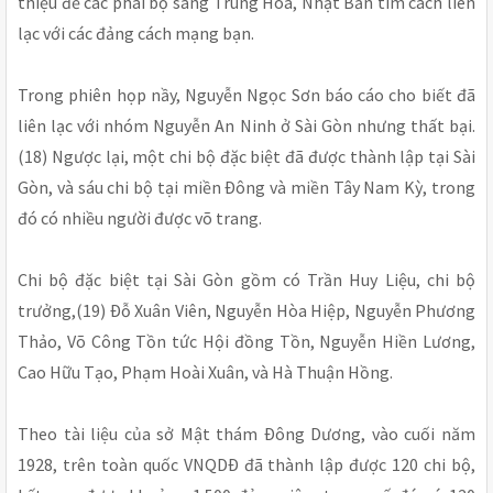
thiệu để các phái bộ sang Trung Hoa, Nhật Bản tìm cách liên
lạc với các đảng cách mạng bạn.
Trong phiên họp nầy, Nguyễn Ngọc Sơn báo cáo cho biết đã
liên lạc với nhóm Nguyễn An Ninh ở Sài Gòn nhưng thất bại.
(18) Ngược lại, một chi bộ đặc biệt đã được thành lập tại Sài
Gòn, và sáu chi bộ tại miền Ðông và miền Tây Nam Kỳ, trong
đó có nhiều người được võ trang.
Chi bộ đặc biệt tại Sài Gòn gồm có Trần Huy Liệu, chi bộ
trưởng,(19) Ðỗ Xuân Viên, Nguyễn Hòa Hiệp, Nguyễn Phương
Thảo, Võ Công Tồn tức Hội đồng Tồn, Nguyễn Hiền Lương,
Cao Hữu Tạo, Phạm Hoài Xuân, và Hà Thuận Hồng.
Theo tài liệu của sở Mật thám Ðông Dương, vào cuối năm
1928, trên toàn quốc VNQDÐ đã thành lập được 120 chi bộ,