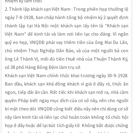
nhiệm kỳ lâm thời.
2. Thành lập khách sạn Việt Nam : Trong phiên họp thường lệ
ngày 7-8-1928, ban chấp hành tổng bộ nhiệm kỳ 2 quyết định
thành lập tại Hà Nội một khách sạn lấy tên là "Khách sạn
Việt Nam" để kinh tài và làm nơi liên lạc cho đảng. Vì ngân
quỹ eo hẹp, VNQDÐ phải vay thêm tiền của ông Mai Du Lân,
chủ nhiệm Thực Nghiệp Dân Báo, và của một người bà con
ông Lê Thành Vị, mới đủ tiền thuê nhà của Thuận Thành Ký,
số 38 phố Hàng Bông Ðệm làm trụ sở.
Khách sạn Việt Nam chính thức khai trương ngày 30-9-1928.
Ban đầu, khách sạn khá đông khách vì giá ở đây rẻ, thức ăn
ngon, tiếp đãi ân cần. Rất tiếc khi khách sạn mở ra, nhà cầm
quyền Pháp biết ngay mục đích của cơ sở nầy, nên cho người
bí mật theo dõi. VNQDÐ cũng biết điều nầy nên chỉ dùng cơ sở
nầy làm kinh tài và liên lạc chứ hoàn toàn không tổ chức hội
họp ở đây hoặc để lại bút tích giấy tờ. Không bắt được chứng