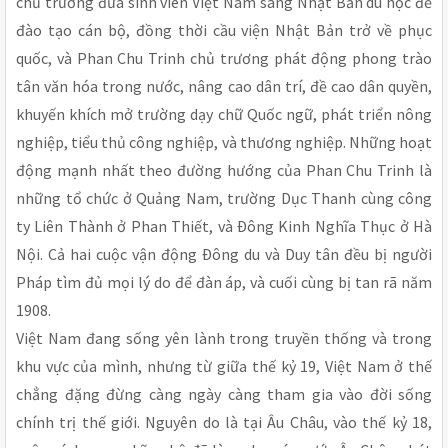
chủ trương đưa sinh viên Việt Nam sang Nhật Bản du học để
đào tạo cán bộ, đồng thời cầu viện Nhật Bản trở về phục
quốc, và Phan Chu Trinh chủ trương phát động phong trào
tân văn hóa trong nước, nâng cao dân trí, đề cao dân quyền,
khuyến khích mở trường dạy chữ Quốc ngữ, phát triển nông
nghiệp, tiểu thủ công nghiệp, và thương nghiệp. Những hoạt
động mạnh nhất theo đường hướng của Phan Chu Trinh là
những tổ chức ở Quảng Nam, trường Dục Thanh cùng công
ty Liên Thành ở Phan Thiết, và Ðông Kinh Nghĩa Thục ở Hà
Nội. Cả hai cuộc vận động Ðông du và Duy tân đều bị người
Pháp tìm đủ mọi lý do để đàn áp, và cuối cùng bị tan rã năm
1908.
Việt Nam đang sống yên lành trong truyền thống và trong
khu vực của mình, nhưng từ giữa thế kỷ 19, Việt Nam ở thế
chẳng đặng đừng càng ngày càng tham gia vào đời sống
chính trị thế giới. Nguyên do là tại Âu Châu, vào thế kỷ 18,