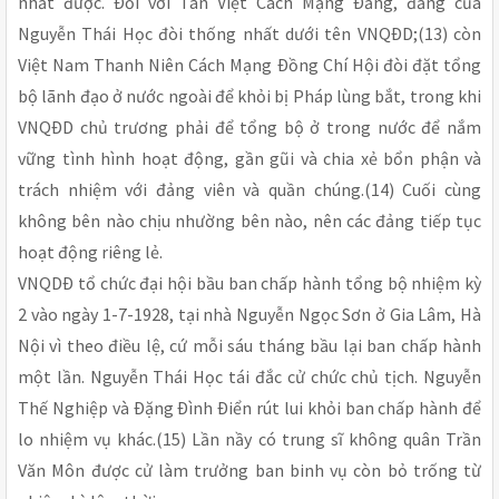
nhất được. Ðối với Tân Việt Cách Mạng Ðảng, đảng của
Nguyễn Thái Học đòi thống nhất dưới tên VNQÐD;(13) còn
Việt Nam Thanh Niên Cách Mạng Ðồng Chí Hội đòi đặt tổng
bộ lãnh đạo ở nước ngoài để khỏi bị Pháp lùng bắt, trong khi
VNQÐD chủ trương phải để tổng bộ ở trong nước để nắm
vững tình hình hoạt động, gần gũi và chia xẻ bổn phận và
trách nhiệm với đảng viên và quần chúng.(14) Cuối cùng
không bên nào chịu nhường bên nào, nên các đảng tiếp tục
hoạt động riêng lẻ.
VNQDÐ tổ chức đại hội bầu ban chấp hành tổng bộ nhiệm kỳ
2 vào ngày 1-7-1928, tại nhà Nguyễn Ngọc Sơn ở Gia Lâm, Hà
Nội vì theo điều lệ, cứ mỗi sáu tháng bầu lại ban chấp hành
một lần. Nguyễn Thái Học tái đắc cử chức chủ tịch. Nguyễn
Thế Nghiệp và Ðặng Ðình Ðiển rút lui khỏi ban chấp hành để
lo nhiệm vụ khác.(15) Lần nầy có trung sĩ không quân Trần
Văn Môn được cử làm trưởng ban binh vụ còn bỏ trống từ