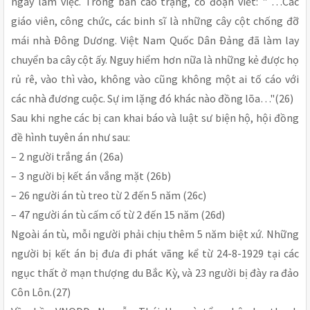
ngày làm việc. Trong bản cáo trạng, có đoạn viết: " …Các
giáo viên, công chức, các binh sĩ là những cây cột chống đỡ
mái nhà Ðông Dương. Việt Nam Quốc Dân Ðảng đã làm lay
chuyển ba cây cột ấy. Nguy hiểm hơn nữa là những kẻ được họ
rủ rê, vào thì vào, không vào cũng không một ai tố cáo với
các nhà đương cuộc. Sự im lặng đó khác nào đồng lõa…"(26)
Sau khi nghe các bị can khai báo và luật sư biện hộ, hội đồng
đề hình tuyên án như sau:
– 2 người trắng án (26a)
– 3 người bị kết án vắng mặt (26b)
– 26 người án tù treo từ 2 đến 5 năm (26c)
– 47 người án tù cấm cố từ 2 đến 15 năm (26d)
Ngoài án tù, mỗi người phải chịu thêm 5 năm biệt xứ. Những
người bị kết án bị đưa đi phát vãng kể từ 24-8-1929 tại các
ngục thất ở mạn thượng du Bắc Kỳ, và 23 người bị đày ra đảo
Côn Lôn.(27)