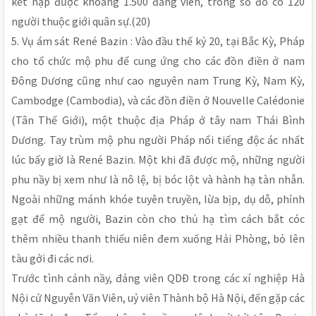
kết nạp được khoảng 1.500 đảng viên, trong số đó có 120
người thuộc giới quân sự.(20)
5. Vụ ám sát René Bazin : Vào đầu thế kỷ 20, tại Bắc Kỳ, Pháp
cho tổ chức mộ phu để cung ứng cho các đồn điền ở nam
Ðông Dương cũng như cao nguyên nam Trung Kỳ, Nam Kỳ,
Cambodge (Cambodia), và các đồn điền ở Nouvelle Calédonie
(Tân Thế Giới), một thuộc địa Pháp ở tây nam Thái Bình
Dương. Tay trùm mộ phu người Pháp nổi tiếng độc ác nhất
lúc bấy giờ là René Bazin. Một khi đã được mộ, những người
phu nầy bị xem như là nô lệ, bị bóc lột và hành hạ tàn nhẫn.
Ngoài những mánh khóe tuyên truyền, lừa bịp, dụ dỗ, phỉnh
gạt để mộ người, Bazin còn cho thủ hạ tìm cách bắt cóc
thêm nhiều thanh thiếu niên đem xuống Hải Phòng, bỏ lên
tàu gởi đi các nơi.
Trước tình cảnh nầy, đảng viên QDÐ trong các xí nghiệp Hà
Nội cử Nguyễn Văn Viên, uỷ viên Thành bộ Hà Nội, đến gặp các