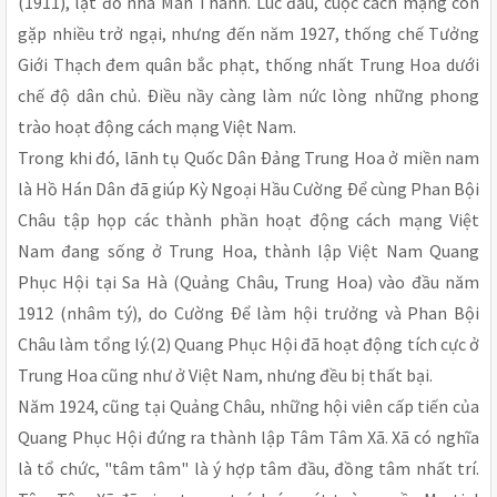
(1911), lật đổ nhà Mãn Thanh. Lúc đầu, cuộc cách mạng còn
gặp nhiều trở ngại, nhưng đến năm 1927, thống chế Tưởng
Giới Thạch đem quân bắc phạt, thống nhất Trung Hoa dưới
chế độ dân chủ. Ðiều nầy càng làm nức lòng những phong
trào hoạt động cách mạng Việt Nam.
Trong khi đó, lãnh tụ Quốc Dân Ðảng Trung Hoa ở miền nam
là Hồ Hán Dân đã giúp Kỳ Ngoại Hầu Cường Ðể cùng Phan Bội
Châu tập họp các thành phần hoạt động cách mạng Việt
Nam đang sống ở Trung Hoa, thành lập Việt Nam Quang
Phục Hội tại Sa Hà (Quảng Châu, Trung Hoa) vào đầu năm
1912 (nhâm tý), do Cường Ðể làm hội trưởng và Phan Bội
Châu làm tổng lý.(2) Quang Phục Hội đã hoạt động tích cực ở
Trung Hoa cũng như ở Việt Nam, nhưng đều bị thất bại.
Năm 1924, cũng tại Quảng Châu, những hội viên cấp tiến của
Quang Phục Hội đứng ra thành lập Tâm Tâm Xã. Xã có nghĩa
là tổ chức, "tâm tâm" là ý hợp tâm đầu, đồng tâm nhất trí.