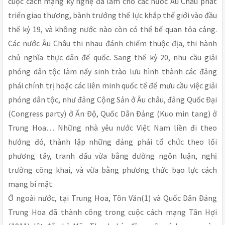
cuộc cách mạng kỹ nghệ đã làm cho các nước Âu Châu phát
triển giao thương, bành trướng thế lực khắp thế giới vào đầu
thế kỷ 19, và không nước nào còn có thể bế quan tỏa cảng.
Các nước Âu Châu thi nhau đánh chiếm thuộc địa, thi hành
chủ nghĩa thực dân đế quốc. Sang thế kỷ 20, nhu cầu giải
phóng dân tộc làm nẩy sinh trào lưu hình thành các đảng
phái chính trị hoặc các liên minh quốc tế để mưu cầu việc giải
phóng dân tộc, như đảng Cộng Sản ở Âu châu, đảng Quốc Ðại
(Congress party) ở Ấn Ðộ, Quốc Dân Ðảng (Kuo min tang) ở
Trung Hoa… Những nhà yêu nước Việt Nam liền đi theo
hướng đó, thành lập những đảng phái tổ chức theo lối
phương tây, tranh đấu vừa bằng đường ngôn luận, nghị
trường công khai, và vừa bằng phương thức bạo lực cách
mạng bí mật.
Ở ngoài nước, tại Trung Hoa, Tôn Văn(1) và Quốc Dân Ðảng
Trung Hoa đã thành công trong cuộc cách mạng Tân Hợi