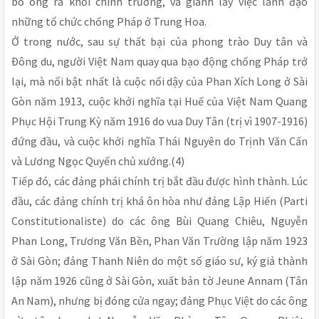
bỏ ông ra khỏi chính trường, và giành lấy việc lãnh đạo
những tổ chức chống Pháp ở Trung Hoa.
Ở trong nước, sau sự thất bại của phong trào Duy tân và
Ðông du, người Việt Nam quay qua bạo động chống Pháp trở
lại, mà nổi bật nhất là cuộc nổi dậy của Phan Xích Long ở Sài
Gòn năm 1913, cuộc khởi nghĩa tại Huế của Việt Nam Quang
Phục Hội Trung Kỳ năm 1916 do vua Duy Tân (trị vì 1907-1916)
đứng đầu, và cuộc khởi nghĩa Thái Nguyên do Trịnh Văn Cấn
và Lương Ngọc Quyến chủ xướng.(4)
Tiếp đó, các đảng phái chính trị bắt đầu được hình thành. Lúc
đầu, các đảng chính trị khá ôn hòa như đảng Lập Hiến (Parti
Constitutionaliste) do các ông Bùi Quang Chiêu, Nguyễn
Phan Long, Trương Văn Bền, Phan Văn Trường lập năm 1923
ở Sài Gòn; đảng Thanh Niên do một số giáo sư, ký giả thành
lập năm 1926 cũng ở Sài Gòn, xuất bản tờ Jeune Annam (Tân
An Nam), nhưng bị đóng cửa ngay; đảng Phục Việt do các ông