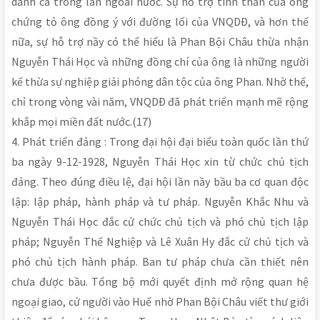
danh cả trong lẫn ngoài nước. Sự hỗ trợ tinh thần của ông
chứng tỏ ông đồng ý với đường lối của VNQDÐ, và hơn thế
nữa, sự hỗ trợ nầy có thể hiểu là Phan Bội Châu thừa nhận
Nguyễn Thái Học và những đồng chí của ông là những người
kế thừa sự nghiệp giải phóng dân tộc của ông Phan. Nhờ thế,
chỉ trong vòng vài năm, VNQDÐ đã phát triển mạnh mẽ rộng
khắp mọi miền đất nước.(17)
4. Phát triển đảng : Trong đại hội đại biểu toàn quốc lần thứ
ba ngày 9-12-1928, Nguyễn Thái Học xin từ chức chủ tịch
đảng. Theo đúng điều lệ, đại hội lần nầy bầu ba cơ quan độc
lập: lập pháp, hành pháp và tư pháp. Nguyễn Khắc Nhu và
Nguyễn Thái Học đắc cử chức chủ tịch và phó chủ tịch lập
pháp; Nguyễn Thế Nghiệp và Lê Xuân Hy đắc cử chủ tịch và
phó chủ tịch hành pháp. Ban tư pháp chưa cần thiết nên
chưa được bầu. Tổng bộ mới quyết định mở rộng quan hệ
ngoại giao, cử người vào Huế nhờ Phan Bội Châu viết thư giới