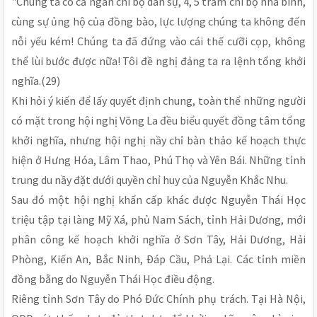
"Chúng ta có cả ngàn chi bộ dân sự, 4, 5 trăm chi bộ nhà binh,
cùng sự ủng hộ của đồng bào, lực lượng chúng ta không đến
nỗi yếu kém! Chúng ta đã đứng vào cái thế cưỡi cọp, không
thể lùi bước được nữa! Tôi đề nghị đảng ta ra lệnh tổng khởi
nghĩa.(29)
Khi hỏi ý kiến để lấy quyết định chung, toàn thể những người
có mặt trong hội nghị Võng La đều biểu quyết đồng tâm tổng
khởi nghĩa, nhưng hội nghị nầy chỉ bàn thảo kế hoạch thực
hiện ở Hưng Hóa, Lâm Thao, Phú Thọ và Yên Bái. Những tỉnh
trung du nầy đặt dưới quyền chỉ huy của Nguyễn Khắc Nhu.
Sau đó một hội nghị khẩn cấp khác được Nguyễn Thái Học
triệu tập tại làng Mỹ Xá, phủ Nam Sách, tỉnh Hải Dương, mới
phân công kế hoạch khởi nghĩa ở Sơn Tây, Hải Dương, Hải
Phòng, Kiến An, Bắc Ninh, Ðáp Cầu, Phả Lại. Các tỉnh miền
đồng bằng do Nguyễn Thái Học điều động.
Riêng tỉnh Sơn Tây do Phó Ðức Chính phụ trách. Tại Hà Nội,