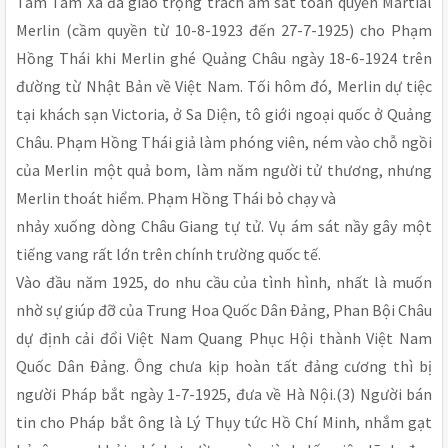
Tâm Tâm Xã đã giao trọng trách ám sát toàn quyền Martial
Merlin (cầm quyền từ 10-8-1923 đến 27-7-1925) cho Phạm
Hồng Thái khi Merlin ghé Quảng Châu ngày 18-6-1924 trên
đường từ Nhật Bản về Việt Nam. Tối hôm đó, Merlin dự tiệc
tại khách sạn Victoria, ở Sa Diện, tô giới ngoại quốc ở Quảng
Châu. Phạm Hồng Thái giả làm phóng viên, ném vào chỗ ngồi
của Merlin một quả bom, làm năm người tử thương, nhưng
Merlin thoát hiểm. Phạm Hồng Thái bỏ chạy và
nhảy xuống dòng Châu Giang tự tử. Vụ ám sát nầy gây một
tiếng vang rất lớn trên chính trường quốc tế.
Vào đầu năm 1925, do nhu cầu của tình hình, nhất là muốn
nhờ sự giúp đỡ của Trung Hoa Quốc Dân Ðảng, Phan Bội Châu
dự định cải đổi Việt Nam Quang Phục Hội thành Việt Nam
Quốc Dân Ðảng. Ông chưa kịp hoàn tất đảng cương thì bị
người Pháp bắt ngày 1-7-1925, đưa về Hà Nội.(3) Người bán
tin cho Pháp bắt ông là Lý Thụy tức Hồ Chí Minh, nhắm gạt