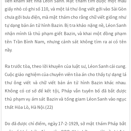
liền khám xét nhà Léon Sanh. Mật thám tìm được một mẩu
giấy nhỏ có ghi số 110, và một lá thư ông viết gởi vào Sài Gòn
chưa gởi bưu điện, mà mật thám cho rằng chữ viết giống như
tự dạng bản án tử hình Bazin. Bị tra khảo nặng nề, Léon Sanh
nhận mình là thủ phạm giết Bazin, và khai một đồng phạm
tên Trần Bình Nam, nhưng cảnh sát không tìm ra ai có tên
nầy.
Ra trước tòa, theo lời khuyên của luật sư, Léon Sanh cải cung.
Cuộc giảo nghiệm của chuyên viên tòa án cho thấy tự dạng lá
thư ông viết và chữ viết bản án tử hình Bazin khác nhau.
Không có cơ sở để kết tội, Pháp vẫn tuyên bố đã bắt được
thủ phạm vụ ám sát Bazin và tống giam Léon Sanh vào ngục
thất Hỏa Lò, Hà Nội.(22)
Do đã được chỉ điểm, ngày 17-2-1929, sở mật thám Pháp bắt