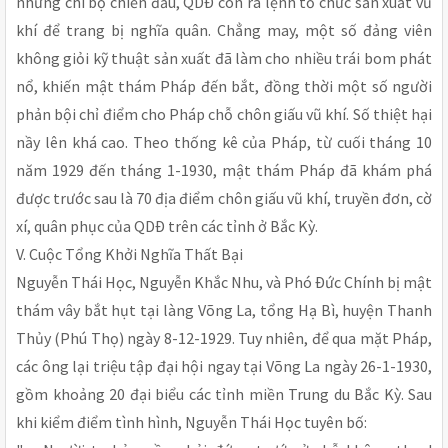
những chi bộ chiến đấu, QDÐ còn ra lệnh tổ chức sản xuất vũ
khí để trang bị nghĩa quân. Chẳng may, một số đảng viên
không giỏi kỹ thuật sản xuất đã làm cho nhiều trái bom phát
nổ, khiến mật thám Pháp đến bắt, đồng thời một số người
phản bội chỉ điểm cho Pháp chỗ chôn giấu vũ khí. Số thiệt hại
nầy lên khá cao. Theo thống kê của Pháp, từ cuối tháng 10
năm 1929 đến tháng 1-1930, mật thám Pháp đã khám phá
được trước sau là 70 địa điểm chôn giấu vũ khí, truyền đơn, cờ
xí, quân phục của QDÐ trên các tỉnh ở Bắc Kỳ.
V. Cuộc Tổng Khởi Nghĩa Thất Bại
Nguyễn Thái Học, Nguyễn Khắc Nhu, và Phó Ðức Chính bị mật
thám vây bắt hụt tại làng Võng La, tổng Hạ Bì, huyện Thanh
Thủy (Phú Thọ) ngày 8-12-1929. Tuy nhiên, để qua mặt Pháp,
các ông lại triệu tập đại hội ngay tại Võng La ngày 26-1-1930,
gồm khoảng 20 đại biểu các tỉnh miền Trung du Bắc Kỳ. Sau
khi kiểm điểm tình hình, Nguyễn Thái Học tuyên bố: