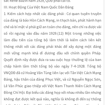
sát René Bazin năm 1929, QDÐ phải cải tổ.
III. Hoạt Ðộng Của Việt Nam Quốc Dân Ðảng
1. Kiếm cách hợp nhất các đảng phái : Cơ quan tuyên truyền
của đảng là báo Hồn Cách Mạng, in thạch bản, phát hành hạn
chế và bí mật vì phải giữ an toàn cho đảng, nên chỉ ra được vài
số rồi ngưng vào đầu năm 1929.(12) Một trong những việc
làm đầu tiên của tổng bộ lâm thời là kiếm cách liên kết
thống nhất với các đảng phái khác để xây dựng một đảng
mới vững mạnh khả dĩ đương đầu với chính quyền Pháp.
Quyết định nầy được đưa ra sau cuộc họp thường lệ của ban
chấp hành lâm thời tổng bộ vào ngày 7-4-1928. Tổng bộ
VNQDÐ đã cử Hoàng Văn Tùng liên lạc với Tân Việt Cách Mạng
Ðảng, hậu thân của đảng Phục Việt, và cử Nguyễn Ngọc Sơn,
Lê Văn Phúc giao thiệp với Việt Nam Thanh Niên Cách Mạng
Ðồng Chí Hội. Ðại biểu các đảng họp với nhau nhiều lần nhưng
không đạt được kết quả nào, nghĩa là không đi đến sự thống