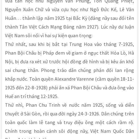
vừa tân học như Nguyễn Văn Phùng, Tôn Quang Phiệt,
Nguyễn Xuân Chữ và vừa cựu học như Ngô Ðức Kế, Lê Văn
Huân… thành lập năm 1925 tại Bắc Kỳ (đảng nầy sau đổi tên
thành Tân Việt Cách Mạng Ðảng năm 1927). Lúc nầy dư luận
Việt Nam sôi nổi vì hai sự kiện quan trọng:
Thứ nhất, sau khi bị bắt tại Trung Hoa vào tháng 7-1925,
Phan Bội Châu bị Pháp đem về giam ở ngục thất Hỏa Lò, Hà
Nội, bị đưa ra xét xử trước hội đồng đề hình và bị kêu án khổ
sai chung thân. Phong trào dân chúng phản đối lan rộng
khắp nước. Toàn quyền Alexandre Varenne (cầm quyền 18-11-
1925 đến 22-8-1928) phải ân xá Phan Bội Châu và đưa ông vào
Huế an trí tháng 12-1925.
Thứ nhì, Phan Chu Trinh về nước năm 1925, sống và diễn
thuyết ở Sài Gòn, rồi qua đời ngày 24-3-1926. Dân chúng trên
toàn quốc làm lễ tang và truy điệu ông một cách rầm rộ.
Chính trong hoàn cảnh sôi động nầy, Việt Nam Quốc Dân