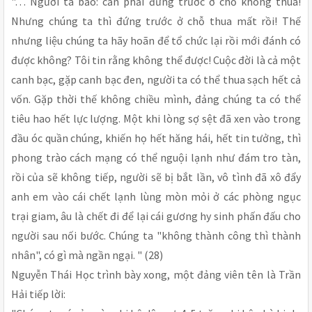
"… Người ta bảo: cần phải đứng trước ở chỗ không thua!
Nhưng chúng ta thì đứng trước ở chỗ thua mất rồi! Thế
nhưng liệu chúng ta hãy hoãn để tổ chức lại rồi mới đánh có
được không? Tôi tin rằng không thể được! Cuộc đời là cả một
canh bạc, gặp canh bạc đen, người ta có thể thua sạch hết cả
vốn. Gặp thời thế không chiều mình, đảng chúng ta có thể
tiêu hao hết lực lượng. Một khi lòng sợ sệt đã xen vào trong
đầu óc quần chúng, khiến họ hết hăng hái, hết tin tưởng, thì
phong trào cách mạng có thể nguội lạnh như đám tro tàn,
rồi của sẽ không tiếp, người sẽ bị bắt lần, vô tình đã xô đẩy
anh em vào cái chết lạnh lùng mòn mỏi ở các phòng ngục
trại giam, âu là chết đi để lại cái gương hy sinh phấn đấu cho
người sau nối bước. Chúng ta "không thành công thì thành
nhân", có gì mà ngần ngại. " (28)
Nguyễn Thái Học trình bày xong, một đảng viên tên là Trần
Hải tiếp lời: