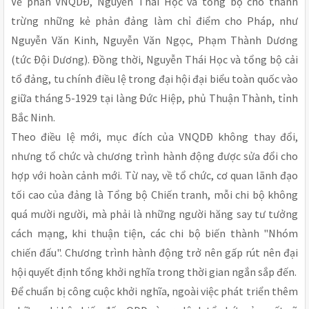
Về phần VNQDÐ, Nguyễn Thái Học và tổng bộ cho thanh
trừng những kẻ phản đảng làm chỉ điểm cho Pháp, như
Nguyễn Văn Kinh, Nguyễn Văn Ngọc, Phạm Thành Dương
(tức Ðội Dương). Ðồng thời, Nguyễn Thái Học và tổng bộ cải
tổ đảng, tu chính điều lệ trong đại hội đại biểu toàn quốc vào
giữa tháng 5-1929 tại làng Ðức Hiệp, phủ Thuận Thành, tỉnh
Bắc Ninh.
Theo điều lệ mới, mục đích của VNQDÐ không thay đổi,
nhưng tổ chức và chương trình hành động được sửa đổi cho
hợp với hoàn cảnh mới. Từ nay, về tổ chức, cơ quan lãnh đạo
tối cao của đảng là Tổng bộ Chiến tranh, mỗi chi bộ không
quá mười người, mà phải là những người hăng say tư tưởng
cách mạng, khi thuận tiện, các chi bộ biến thành "Nhóm
chiến đấu". Chương trình hành động trở nên gấp rút nên đại
hội quyết định tổng khởi nghĩa trong thời gian ngắn sắp đến.
Ðể chuẩn bị công cuộc khởi nghĩa, ngoài việc phát triển thêm