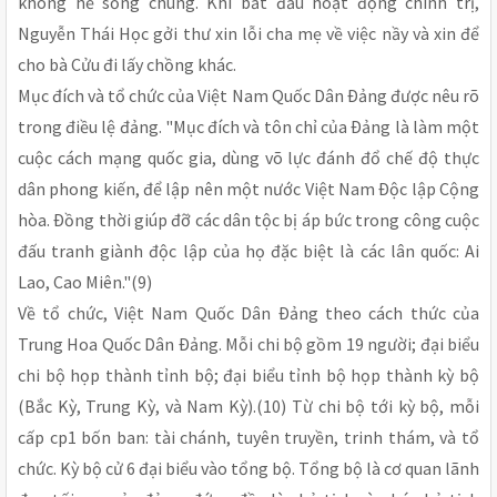
không hề sống chung. Khi bắt đầu hoạt động chính trị,
Nguyễn Thái Học gởi thư xin lỗi cha mẹ về việc nầy và xin để
cho bà Cửu đi lấy chồng khác.
Mục đích và tổ chức của Việt Nam Quốc Dân Ðảng được nêu rõ
trong điều lệ đảng. "Mục đích và tôn chỉ của Ðảng là làm một
cuộc cách mạng quốc gia, dùng võ lực đánh đổ chế độ thực
dân phong kiến, để lập nên một nước Việt Nam Ðộc lập Cộng
hòa. Ðồng thời giúp đỡ các dân tộc bị áp bức trong công cuộc
đấu tranh giành độc lập của họ đặc biệt là các lân quốc: Ai
Lao, Cao Miên."(9)
Về tổ chức, Việt Nam Quốc Dân Ðảng theo cách thức của
Trung Hoa Quốc Dân Ðảng. Mỗi chi bộ gồm 19 người; đại biểu
chi bộ họp thành tỉnh bộ; đại biểu tỉnh bộ họp thành kỳ bộ
(Bắc Kỳ, Trung Kỳ, và Nam Kỳ).(10) Từ chi bộ tới kỳ bộ, mỗi
cấp cp1 bốn ban: tài chánh, tuyên truyền, trinh thám, và tổ
chức. Kỳ bộ cử 6 đại biểu vào tổng bộ. Tổng bộ là cơ quan lãnh