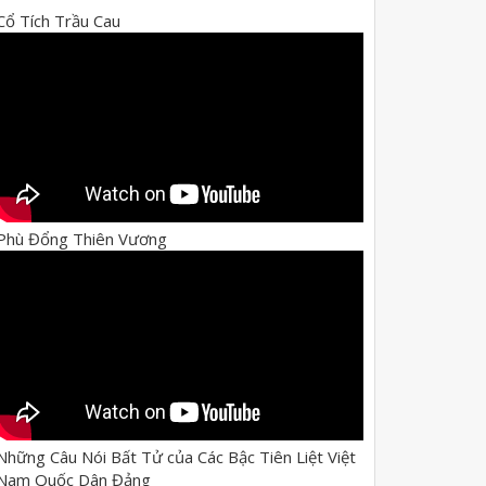
Cổ Tích Trầu Cau
Phù Đổng Thiên Vương
Những Câu Nói Bất Tử của Các Bậc Tiên Liệt Việt
Nam Quốc Dân Đảng