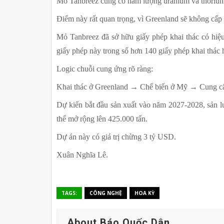
Mỏ Tanbreez cũng có hàm lượng uranium và thorium
Điểm này rất quan trọng, vì Greenland sẽ không cấp
Mỏ Tanbreez đã sở hữu giấy phép khai thác có hiệu
giấy phép này trong số hơn 140 giấy phép khai thác 
Logic chuỗi cung ứng rõ ràng:
Khai thác ở Greenland → Chế biến ở Mỹ → Cung cấp
Dự kiến bắt đầu sản xuất vào năm 2027-2028, sản lư
thể mở rộng lên 425.000 tấn.
Dự án này có giá trị chừng 3 tỷ USD.
Xuân Nghĩa Lê.
TAGS:
CÔNG NGHỆ
HOA KỲ
About Báo Quốc Dân