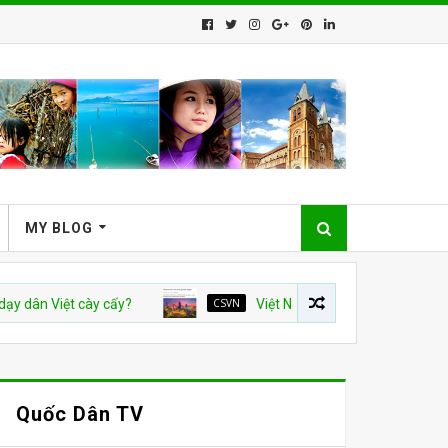
MY BLOG
Việt cày cấy?
CSVN
Việt Nam và con số tăng trưởng 10%: Bà
Quốc Dân TV