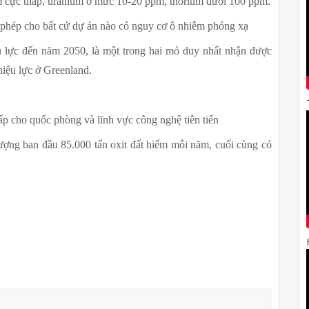
 cực thấp, uranium ở mức 10-20 ppm, thorium dưới 100 ppm.
 phép cho bất cứ dự án nào có nguy cơ ô nhiễm phóng xạ
 lực đến năm 2050, là một trong hai mỏ duy nhất nhận được 
hiệu lực ở Greenland.
 cho quốc phòng và lĩnh vực công nghệ tiên tiến
ợng ban đầu 85.000 tấn oxit đất hiếm mỗi năm, cuối cùng có 