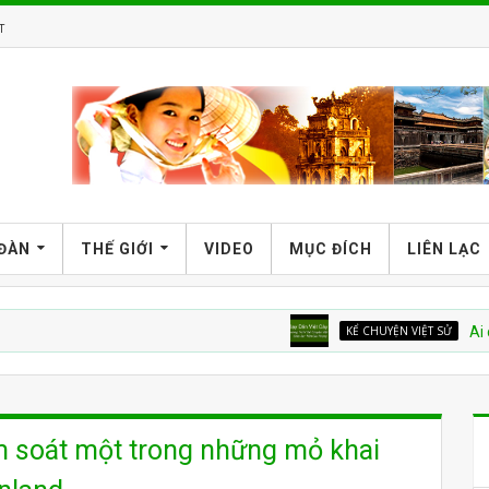
T
 ĐÀN
THẾ GIỚI
VIDEO
MỤC ĐÍCH
LIÊN LẠC
KỂ CHUYỆN VIỆT SỬ
Ai dạy dân 
m soát một trong những mỏ khai