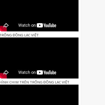
TRỐNG ĐỒNG LẠC VIỆT
HÌNH CHIM TRÊN TRỐNG ĐỒNG LẠC VIỆT