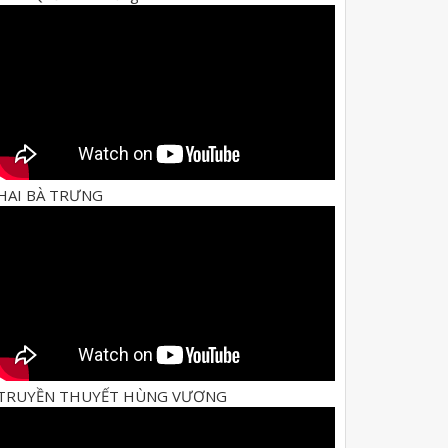
HAI BÀ TRƯNG
TRUYỀN THUYẾT HÙNG VƯƠNG