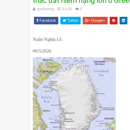
thác đất hiếm nặng lớn ở Gre
quehuong
9.5.26
0
Facebook
Twitter
Google+
Xuân Nghĩa Lê.
06/5/2026