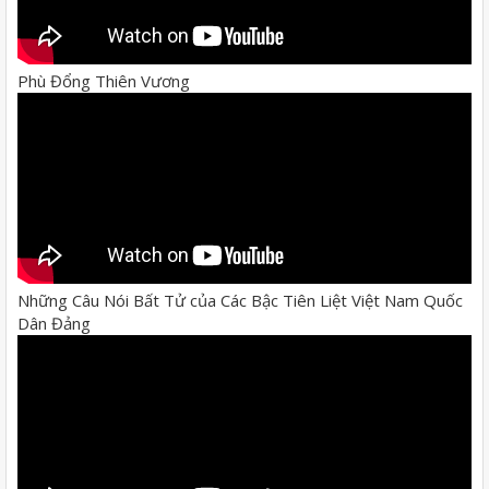
Phù Đổng Thiên Vương
Những Câu Nói Bất Tử của Các Bậc Tiên Liệt Việt Nam Quốc
Dân Đảng