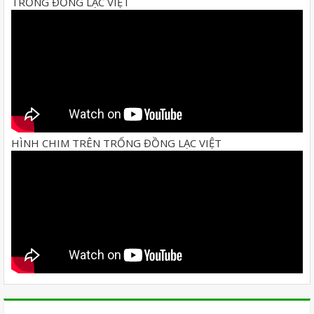
TRỐNG ĐỒNG LẠC VIỆT
HÌNH CHIM TRÊN TRỐNG ĐỒNG LẠC VIỆT