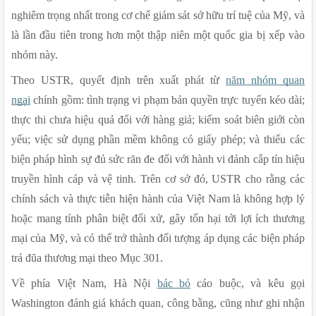
nghiêm trọng nhất trong cơ chế giám sát sở hữu trí tuệ của Mỹ, và 
là lần đầu tiên trong hơn một thập niên một quốc gia bị xếp vào 
nhóm này.
Theo USTR, quyết định trên xuất phát từ 
năm nhóm quan 
ngại
 chính gồm: tình trạng vi phạm bản quyền trực tuyến kéo dài; 
thực thi chưa hiệu quả đối với hàng giả; kiểm soát biên giới còn 
yếu; việc sử dụng phần mềm không có giấy phép; và thiếu các 
biện pháp hình sự đủ sức răn đe đối với hành vi đánh cắp tín hiệu 
truyền hình cáp và vệ tinh. Trên cơ sở đó, USTR cho rằng các 
chính sách và thực tiễn hiện hành của Việt Nam là không hợp lý 
hoặc mang tính phân biệt đối xử, gây tổn hại tới lợi ích thương 
mại của Mỹ, và có thể trở thành đối tượng áp dụng các biện pháp 
trả đũa thương mại theo Mục 301.
Về phía Việt Nam, Hà Nội 
bác bỏ
 cáo buộc, và kêu gọi 
Washington đánh giá khách quan, công bằng, cũng như ghi nhận 