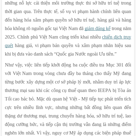
những nỗ lực cải thiện môi trường thực thi sở hữu trí tuệ trong 
thời gian qua. Trên thực tế, số vụ vi phạm hành chính liên quan 
đến hàng hóa xâm phạm quyền sở hữu trí tuệ, hàng giả và hàng 
hóa không rõ nguồn gốc tại Việt Nam đã 
giảm đáng kể
 trong năm 
2025. Chính phủ Việt Nam cũng triển khai nhiều 
chiến dịch truy 
quét
 hàng giả, vi phạm bản quyền và xâm phạm nhãn hiệu sau 
khi bị đưa vào danh sách “Quốc gia Nước ngoài Ưu tiên.”
Như vậy, việc liên tiếp khởi động ba cuộc điều tra Mục 301 đối 
với Việt Nam trong vòng chưa đầy ba tháng cho thấy Mỹ đang 
từng bước xây dựng một cơ sở pháp lý mới, nhằm duy trì áp lực 
thương mại sau khi các công cụ thuế quan theo IEEPA bị Tòa án 
Tối cao bác bỏ. Mặc dù quan hệ Việt - Mỹ tiếp tục phát triển tích 
cực trên nhiều lĩnh vực, nhưng những bất đồng liên quan đến 
thặng dư thương mại, trung chuyển hàng hóa, sở hữu trí tuệ, lao 
động cưỡng bức, và tiếp cận thị trường vẫn đang là những điểm 
nghẽn lớn nhất. Vì vậy, nguy cơ Mỹ áp dụng các biện pháp thuế 