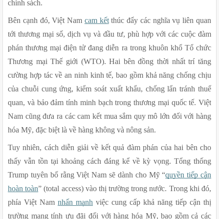
chính sách.
Bên cạnh đó, Việt Nam 
cam kết
 thúc đẩy các nghĩa vụ liên quan 
tới thương mại số, dịch vụ và đầu tư, phù hợp với các cuộc đàm 
phán thương mại điện tử đang diễn ra trong khuôn khổ Tổ chức 
Thương mại Thế giới (WTO). Hai bên đồng thời nhất trí tăng 
cường hợp tác về an ninh kinh tế, bao gồm khả năng chống chịu 
của chuỗi cung ứng, kiểm soát xuất khẩu, chống lẩn tránh thuế 
quan, và bảo đảm tính minh bạch trong thương mại quốc tế. Việt 
Nam cũng đưa ra các cam kết mua sắm quy mô lớn đối với hàng 
hóa Mỹ, đặc biệt là về hàng không và nông sản.
Tuy nhiên, cách diễn giải về kết quả đàm phán của hai bên cho 
thấy vẫn tồn tại khoảng cách đáng kể về kỳ vọng. Tổng thống 
Trump tuyên bố rằng Việt Nam sẽ dành cho Mỹ “
quyền tiếp cận 
hoàn toàn
” (total access) vào thị trường trong nước. Trong khi đó, 
phía Việt Nam 
nhấn mạnh
 việc cung cấp khả năng tiếp cận thị 
trường mang tính ưu đãi đối với hàng hóa Mỹ, bao gồm cả các 