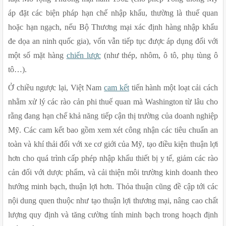
áp đặt các biện pháp hạn chế nhập khẩu, thường là thuế quan 
hoặc hạn ngạch, nếu Bộ Thương mại xác định hàng nhập khẩu 
đe dọa an ninh quốc gia), vốn vẫn tiếp tục được áp dụng đối với 
một số mặt hàng 
chiến lược
 (như thép, nhôm, ô tô, phụ tùng ô 
tô…). 
Ở chiều ngược lại, Việt Nam 
cam kết
 tiến hành một loạt cải cách 
nhằm xử lý các rào cản phi thuế quan mà Washington từ lâu cho 
rằng đang hạn chế khả năng tiếp cận thị trường của doanh nghiệp 
Mỹ. Các cam kết bao gồm xem xét công nhận các tiêu chuẩn an 
toàn và khí thải đối với xe cơ giới của Mỹ, tạo điều kiện thuận lợi 
hơn cho quá trình cấp phép nhập khẩu thiết bị y tế, giảm các rào 
cản đối với dược phẩm, và cải thiện môi trường kinh doanh theo 
hướng minh bạch, thuận lợi hơn. Thỏa thuận cũng đề cập tới các 
nội dung quen thuộc như tạo thuận lợi thương mại, nâng cao chất 
lượng quy định và tăng cường tính minh bạch trong hoạch định 