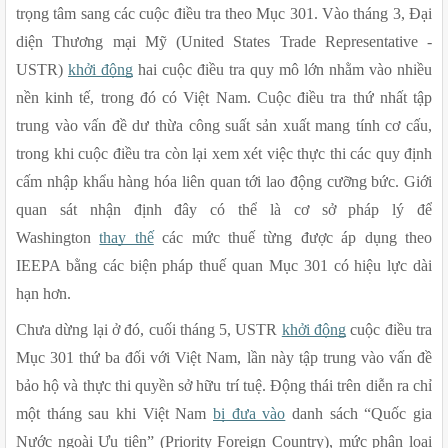
trọng tâm sang các cuộc điều tra theo Mục 301. Vào tháng 3, Đại 
diện Thương mại Mỹ (United States Trade Representative - 
USTR) 
khởi động
 hai cuộc điều tra quy mô lớn nhằm vào nhiều 
nền kinh tế, trong đó có Việt Nam. Cuộc điều tra thứ nhất tập 
trung vào vấn đề dư thừa công suất sản xuất mang tính cơ cấu, 
trong khi cuộc điều tra còn lại xem xét việc thực thi các quy định 
cấm nhập khẩu hàng hóa liên quan tới lao động cưỡng bức. Giới 
quan sát nhận định đây có thể là cơ sở pháp lý để 
Washington 
thay thế
 các mức thuế từng được áp dụng theo 
IEEPA bằng các biện pháp thuế quan Mục 301 có hiệu lực dài 
hạn hơn.
Chưa dừng lại ở đó, cuối tháng 5, USTR 
khởi động
 cuộc điều tra 
Mục 301 thứ ba đối với Việt Nam, lần này tập trung vào vấn đề 
bảo hộ và thực thi quyền sở hữu trí tuệ. Động thái trên diễn ra chỉ 
một tháng sau khi Việt Nam 
bị đưa vào
 danh sách “Quốc gia 
Nước ngoài Ưu tiên” (Priority Foreign Country), mức phân loại 