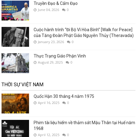
Truyền Đạo & Cấm Đạo
June 04, 2026
0
Cuộc hành trình “Đi Bộ Vì Hòa Bình” [Walk for Peace]
của Tăng Đoàn Phật Giáo Nguyên Thủy (Theravada)
January 23, 2026
0
Thực Trạng Giáo Phận Vinh
August 29, 2025
0
THỜI SỰ VIỆT NAM
Quốc Hận 30 tháng 4 năm 1975
April 16, 2025
0
Phim tài liệu hiếm về thảm sát Mậu Thân tại Huế năm
1968
April 12, 2025
0