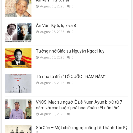
August 06, 2026
0
Án Văn: Kỳ 5, 6, 7 và 8
August 06, 2026
0
Tưởng nhớ Giáo sư Nguyễn Ngọc Huy
August 06, 2026
0
Từ nhà tù đến “TỔ QUỐC TRĂM NĂM”
August 06, 2026
0
VNCS: Mục sư người Ê Đê Nuen Ayun bị xử tù 7
năm với cáo buộc 'phá hoại đoàn kết dân tộc'
August 06, 2026
0
Sài Gòn – Một chiều ngược nắng Lê Thánh Tôn Kỳ