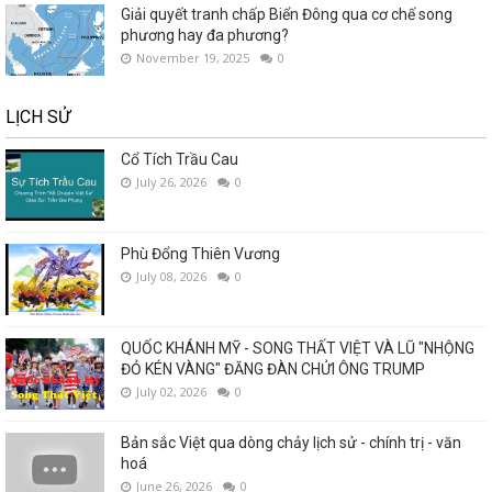
Giải quyết tranh chấp Biển Đông qua cơ chế song
phương hay đa phương?
November 19, 2025
0
LỊCH SỬ
Cổ Tích Trầu Cau
July 26, 2026
0
Phù Đổng Thiên Vương
July 08, 2026
0
QUỐC KHÁNH MỸ - SONG THẤT VIỆT VÀ LŨ "NHỘNG
ĐỎ KÉN VÀNG" ĐĂNG ĐÀN CHỬI ÔNG TRUMP
July 02, 2026
0
Bản sắc Việt qua dòng chảy lịch sử - chính trị - văn
hoá
June 26, 2026
0