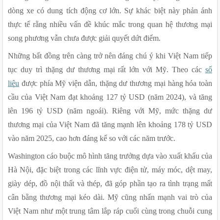
dòng xe có dung tích động cơ lớn. Sự khác biệt này phản ánh 
thực tế rằng nhiều vấn đề khúc mắc trong quan hệ thương mại 
song phương vẫn chưa được giải quyết dứt điểm.
Những bất đồng trên càng trở nên đáng chú ý khi Việt Nam tiếp 
tục duy trì thặng dư thương mại rất lớn với Mỹ. Theo các 
số 
liệu
 được phía Mỹ viện dẫn, thặng dư thương mại hàng hóa toàn 
cầu của Việt Nam đạt khoảng 127 tỷ USD (năm 2024), và tăng 
lên 196 tỷ USD (năm ngoái). Riêng với Mỹ, mức thặng dư 
thương mại của Việt Nam đã tăng mạnh lên khoảng 178 tỷ USD 
vào năm 2025, cao hơn đáng kể so với các năm trước.
Washington cáo buộc mô hình tăng trưởng dựa vào xuất khẩu của 
Hà Nội, đặc biệt trong các lĩnh vực điện tử, máy móc, dệt may, 
giày dép, đồ nội thất và thép, đã góp phần tạo ra tình trạng mất 
cân bằng thương mại kéo dài. Mỹ cũng nhấn mạnh vai trò của 
Việt Nam như một trung tâm lắp ráp cuối cùng trong chuỗi cung 