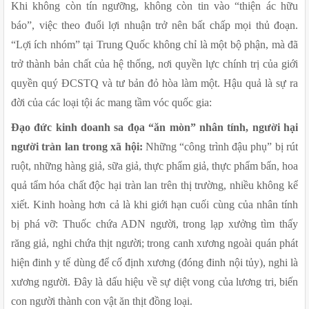
Khi không còn tín ngưỡng, không còn tin vào “thiện ác hữu 
báo”, việc theo đuổi lợi nhuận trở nên bất chấp mọi thủ đoạn. 
“Lợi ích nhóm” tại Trung Quốc không chỉ là một bộ phận, mà đã 
trở thành bản chất của hệ thống, nơi quyền lực chính trị của giới 
quyền quý ĐCSTQ và tư bản đỏ hòa làm một. Hậu quả là sự ra 
đời của các loại tội ác mang tầm vóc quốc gia:
Đạo đức kinh doanh sa đọa “ăn mòn” nhân tính, người hại 
người tràn lan trong xã hội: 
Những “công trình đậu phụ” bị rút 
ruột, những hàng giả, sữa giả, thực phẩm giả, thực phẩm bẩn, hoa 
quả tẩm hóa chất độc hại tràn lan trên thị trường, nhiều không kể 
xiết. Kinh hoàng hơn cả là khi giới hạn cuối cùng của nhân tính 
bị phá vỡ: Thuốc chứa ADN người, trong lạp xưởng tìm thấy 
răng giả, nghi chứa thịt người; trong canh xương ngoài quán phát 
hiện đinh y tế dùng để cố định xương (đóng đinh nội tủy), nghi là 
xương người. Đây là dấu hiệu về sự diệt vong của lương tri, biến 
con người thành con vật ăn thịt đồng loại.