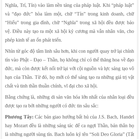
Nghĩa, Trí, Tín) vào làm nền tảng của pháp luật. Khi “pháp luật” 
và “đạo đức” hòa làm một, chữ “Tín” trong kinh doanh, chữ 
“Hiếu” trong gia đình, chữ “Nghĩa” trong xã hội đều được bảo 
vệ. Điều này tạo ra một xã hội kỷ cương mà vẫn nhân văn, cho 
phép kinh tế an ổn phát triển.
Nhìn từ góc độ tâm linh sâu hơn, khi con người quay trở lại chính 
tín vào Phật – Đạo – Thần, họ không chỉ có thể thăng hoa về đạo 
đức, mà còn được kết nối trở lại với cội nguồn và lực sáng tạo vô 
hạn của Thần. Từ đó, họ mới có thể sáng tạo ra những giá trị vật 
chất và tinh thần thuần chính, vĩ đại cho xã hội.
Bằng chứng là, những di sản văn hóa lớn nhất của nhân loại đều 
được tạo ra bởi những người có đức tin sâu sắc:
Phương Tây:
 Các bản giao hưởng bất hủ của J.S. Bach, Handel 
hay Mozart đều là những sáng tác để ca ngợi Thần, bản thân họ 
là những người sùng tín. Bach luôn ký tên “Soli Deo Gloria” (Tất 