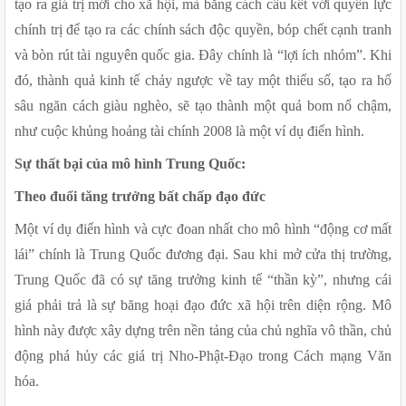
tạo ra giá trị mới cho xã hội, mà bằng cách cấu kết với quyền lực 
chính trị để tạo ra các chính sách độc quyền, bóp chết cạnh tranh 
và bòn rút tài nguyên quốc gia. Đây chính là “lợi ích nhóm”. Khi 
đó, thành quả kinh tế chảy ngược về tay một thiểu số, tạo ra hố 
sâu ngăn cách giàu nghèo, sẽ tạo thành một quả bom nổ chậm, 
như cuộc khủng hoảng tài chính 2008 là một ví dụ điển hình.
Sự thất bại của mô hình Trung Quốc:
Theo đuổi tăng trưởng bất chấp đạo đức
Một ví dụ điển hình và cực đoan nhất cho mô hình “động cơ mất 
lái” chính là Trung Quốc đương đại. Sau khi mở cửa thị trường, 
Trung Quốc đã có sự tăng trưởng kinh tế “thần kỳ”, nhưng cái 
giá phải trả là sự băng hoại đạo đức xã hội trên diện rộng. Mô 
hình này được xây dựng trên nền tảng của chủ nghĩa vô thần, chủ 
động phá hủy các giá trị Nho-Phật-Đạo trong Cách mạng Văn 
hóa.