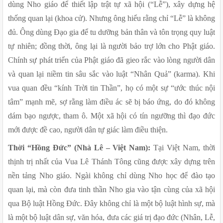
dùng Nho giáo để thiết lập trật tự xã hội (“Lễ”), xây dựng hệ 
thống quan lại (khoa cử). Nhưng ông hiểu rằng chỉ “Lễ” là không 
đủ. Ông dùng Đạo gia để tu dưỡng bản thân và tôn trọng quy luật 
tự nhiên; đồng thời, ông lại là người bảo trợ lớn cho Phật giáo. 
Chính sự phát triển của Phật giáo đã gieo rắc vào lòng người dân 
và quan lại niềm tin sâu sắc vào luật “Nhân Quả” (karma). Khi 
vua quan đều “kính Trời tin Thần”, họ có một sự “ước thúc nội 
tâm” mạnh mẽ, sợ rằng làm điều ác sẽ bị báo ứng, do đó không 
dám bạo ngược, tham ô. Một xã hội có tín ngưỡng thì đạo đức 
mới được đề cao, người dân tự giác làm điều thiện.
Thời “Hồng Đức” (Nhà Lê – Việt Nam):
 Tại Việt Nam, thời 
thịnh trị nhất của Vua Lê Thánh Tông cũng được xây dựng trên 
nền tảng Nho giáo. Ngài không chỉ dùng Nho học để đào tạo 
quan lại, mà còn đưa tinh thần Nho gia vào tận cùng của xã hội 
qua Bộ luật Hồng Đức. Đây không chỉ là một bộ luật hình sự, mà 
là một bộ luật dân sự, văn hóa, đưa các giá trị đạo đức (Nhân, Lễ, 