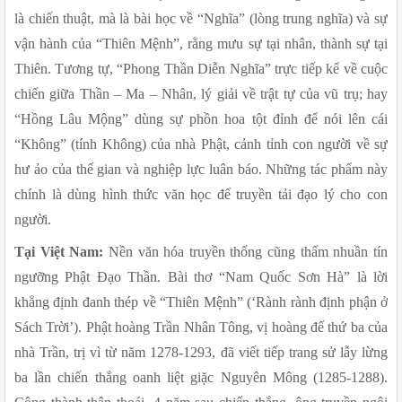
là chiến thuật, mà là bài học về “Nghĩa” (lòng trung nghĩa) và sự 
vận hành của “Thiên Mệnh”, rằng mưu sự tại nhân, thành sự tại 
Thiên. Tương tự, “Phong Thần Diễn Nghĩa” trực tiếp kể về cuộc 
chiến giữa Thần – Ma – Nhân, lý giải về trật tự của vũ trụ; hay 
“Hồng Lâu Mộng” dùng sự phồn hoa tột đỉnh để nói lên cái 
“Không” (tính Không) của nhà Phật, cảnh tỉnh con người về sự 
hư ảo của thế gian và nghiệp lực luân báo. Những tác phẩm này 
chính là dùng hình thức văn học để truyền tải đạo lý cho con 
người.
Tại Việt Nam:
 Nền văn hóa truyền thống cũng thấm nhuần tín 
ngưỡng Phật Đạo Thần. Bài thơ “Nam Quốc Sơn Hà” là lời 
khẳng định đanh thép về “Thiên Mệnh” (‘Rành rành định phận ở 
Sách Trời’). Phật hoàng Trần Nhân Tông, vị hoàng đế thứ ba của 
nhà Trần, trị vì từ năm 1278-1293, đã viết tiếp trang sử lẫy lừng 
ba lần chiến thắng oanh liệt giặc Nguyên Mông (1285-1288). 