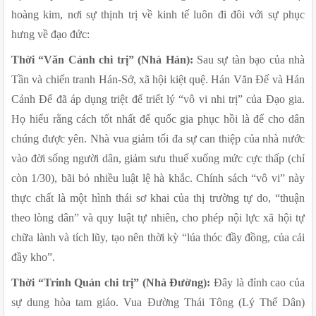
hoàng kim, nơi sự thịnh trị về kinh tế luôn đi đôi với sự phục 
hưng về đạo đức:
Thời “Văn Cảnh chi trị” (Nhà Hán):
 Sau sự tàn bạo của nhà 
Tần và chiến tranh Hán-Sở, xã hội kiệt quệ. Hán Văn Đế và Hán 
Cảnh Đế đã áp dụng triệt để triết lý “vô vi nhi trị” của Đạo gia. 
Họ hiểu rằng cách tốt nhất để quốc gia phục hồi là để cho dân 
chúng được yên. Nhà vua giảm tối đa sự can thiệp của nhà nước 
vào đời sống người dân, giảm sưu thuế xuống mức cực thấp (chỉ 
còn 1/30), bãi bỏ nhiều luật lệ hà khắc. Chính sách “vô vi” này 
thực chất là một hình thái sơ khai của thị trường tự do, “thuận 
theo lòng dân” và quy luật tự nhiên, cho phép nội lực xã hội tự 
chữa lành và tích lũy, tạo nên thời kỳ “lúa thóc đầy đồng, của cải 
đầy kho”.
Thời “Trinh Quán chi trị” (Nhà Đường):
 Đây là đỉnh cao của 
sự dung hòa tam giáo. Vua Đường Thái Tông (Lý Thế Dân) 