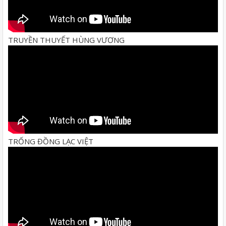
TRUYỀN THUYẾT HÙNG VƯƠNG
TRỐNG ĐỒNG LẠC VIỆT