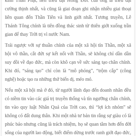
kính Thần Phật, nên triều đại Hồng Đức của ông là triều đại 
cường thịnh nhất, và cũng là giai đoạn ghi nhận nhiều giai thoại 
liên quan đến Thần Tiên và linh giới nhất. Tương truyền, Lê 
Thánh Tông chính là tiên đồng thác sinh từ thiên giới xuống trần 
gian để thay Trời trị vì nước Nam.
Trái ngược với sự thuần chính của một xã hội tín Thần, một xã 
hội vô thần, cắt đứt sự kết nối với Thần, sẽ không chỉ dần dần 
suy đồi về đạo đức, mà còn khô cạn về sức sáng tạo chân chính. 
Khi đó, “sáng tạo” chỉ còn là “mô phỏng”, “trộm cắp” (công 
nghệ) hoặc tạo ra những thứ biến dị, méo mó.
Nếu một xã hội mà ở đó, từ người lãnh đạo đến doanh nhân đều 
có niềm tin vào các giá trị truyền thống và tín ngưỡng chân chính, 
tin vào quy luật Nhân Quả của Trời cao, thì “lợi ích nhóm” sẽ 
không có đất dung thân. Khi một nhà tư bản tin rằng sự giàu có là 
phúc báo nhưng cũng là trách nhiệm, họ sẽ quan tâm hơn đến đời 
sống của người lao động, biết điểm dừng trước ranh giới đạo đức, 