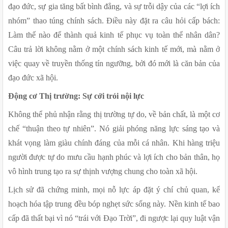
đạo đức, sự gia tăng bất bình đẳng, và sự trỗi dậy của các “lợi ích 
nhóm” thao túng chính sách. Điều này đặt ra câu hỏi cấp bách: 
Làm thế nào để thành quả kinh tế phục vụ toàn thể nhân dân? 
Câu trả lời không nằm ở một chính sách kinh tế mới, mà nằm ở 
việc quay về truyền thống tín ngưỡng, bởi đó mới là căn bản của 
đạo đức xã hội.
Động cơ Thị trường: Sự cởi trói nội lực
Không thể phủ nhận rằng thị trường tự do, về bản chất, là một cơ 
chế “thuận theo tự nhiên”. Nó giải phóng năng lực sáng tạo và 
khát vọng làm giàu chính đáng của mỗi cá nhân. Khi hàng triệu 
người được tự do mưu cầu hạnh phúc và lợi ích cho bản thân, họ 
vô hình trung tạo ra sự thịnh vượng chung cho toàn xã hội.
Lịch sử đã chứng minh, mọi nỗ lực áp đặt ý chí chủ quan, kế 
hoạch hóa tập trung đều bóp nghẹt sức sống này. Nền kinh tế bao 
cấp đã thất bại vì nó “trái với Đạo Trời”, đi ngược lại quy luật vận 