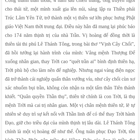
Công thành thân thoái, 4 năm sau chiến thắng, ông truyền ngôi 
cho thái tử, một mình xuất gia lên núi, sáng lập ra Thiền phái 
Trúc Lâm Yên Tử, trở thành một vị thiền sư lớn phục hưng Phật 
giáo Việt Nam thời trung đại. Điều này hẳn đã mang lại phúc báo 
cho 174 năm thịnh trị của nhà Trần. Vị hoàng đế đồng thời là 
thiên tài thi phú Lê Thánh Tông, trong bài thơ “Vịnh Cây Chổi”, 
đã hồi tưởng lại hành trình của mình: Vâng mệnh Thượng Đế 
xuống nhân gian, thay Trời cao “quét trần ai” bình định thiên hạ, 
Trời phù hộ cho làm nên đế nghiệp. Nhưng ngai vàng điện ngọc 
đã trở thành cái nghiệp quấn thân vướng víu, như cây chổi cùn xơ 
xác nhuốm bụi trần, không còn nhận ra một tấm thân Tiên thánh 
khiết. “Quân quyền Thần thụ”, thiên tử chính là con Trời, là thụ 
mệnh Trời mà cai trị nhân gian. Một vị chân mệnh thiên tử, lẽ tự 
nhiên sẽ duy trì sự kết nối với Thần linh để có thể thay Trời hành 
Đạo, giữ cho triều đại của mình thịnh trị lâu dài. Lê Thánh Tông 
chính là một vị hoàng đế như thế. Ông tuân phục Đạo Trời, tôn 