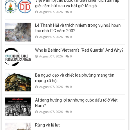
Việt Nam bị cáo buộc tái diễn chiến dịch đàn áp
giới cầm bút sau vụ bắt giữ tác giả
August 07, 2026
0
Lê Thanh Hải và trách nhiệm trong vụ hoả hoạn
toà nhà ITC năm 2002
August 07, 2026
0
Who Is Behind Vietnam’s “Red Guards” And Why?
August 07, 2026
0
Ba người đẹp và chiếc loa phường mang tên
mạng xã hội
August 07, 2026
0
Ai đang hưởng lợi từ những cuộc đấu tố ở Việt
Nam?
August 07, 2026
0
Rừng và lũ lụt