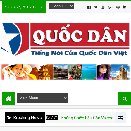
SUNDAY, AUGUST 9.
Breaking News
DÒNG SỬ VIỆT
Kháng Chiến hậu Cần Vương và Ý Thức Mới của