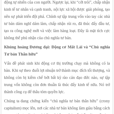
động tự nhiên của con người. Ngược lại, khi “cởi trói”, chấp nhận 
kinh tế tư nhân và cạnh tranh, nội lực xã hội được giải phóng, tạo 
nên sự phát triển đột phá. Chính sự tập trung vốn vào tay các nhà 
tư bản dám nghĩ dám làm, chấp nhận rủi ro, đã thúc đẩy đầu tư, 
tạo ra công nghệ mới và việc làm hàng loạt. Đây là mặt tích cực 
không thể phủ nhận của chủ nghĩa tư bản.
Khủng hoảng Đương đại: Động cơ Mất Lái và “Chủ nghĩa 
Tư bản Thân hữu”
Vấn đề phát sinh khi động cơ thị trường chạy mà không có la 
bàn. Khi sự theo đuổi lợi nhuận trở thành mục đích tối thượng, và 
không còn bị kiềm chế bởi bất kỳ rào cản đạo đức nào, sự tập 
trung vốn không còn đơn thuần là thúc đẩy kinh tế nữa. Nó trở 
thành công cụ để thâu tóm quyền lực.
Chúng ta đang chứng kiến “chủ nghĩa tư bản thân hữu” (crony 
capitalism) mọc lên, nơi các nhà tư bản không làm giàu bằng cách 