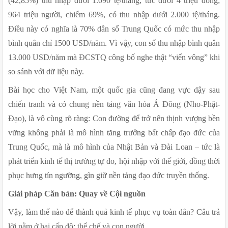
(42,85%) thu nhập dưới 1.090 tệ/tháng, tức dưới 4 triệu đồng; 
964 triệu người, chiếm 69%, có thu nhập dưới 2.000 tệ/tháng. 
Điều này có nghĩa là 70% dân số Trung Quốc có mức thu nhập 
bình quân chỉ 1500 USD/năm. Vì vậy, con số thu nhập bình quân 
13.000 USD/năm mà ĐCSTQ công bố nghe thật “viển vông” khi 
so sánh với dữ liệu này.
Bài học cho Việt Nam, một quốc gia cũng đang vực dậy sau 
chiến tranh và có chung nền tảng văn hóa Á Đông (Nho-Phật-
Đạo), là vô cùng rõ ràng: Con đường để trở nên thịnh vượng bền 
vững không phải là mô hình tăng trưởng bất chấp đạo đức của 
Trung Quốc, mà là mô hình của Nhật Bản và Đài Loan – tức là 
phát triển kinh tế thị trường tự do, hội nhập với thế giới, đồng thời 
phục hưng tín ngưỡng, gìn giữ nền tảng đạo đức truyền thống.
Giải pháp Căn bản: Quay về Cội nguồn
Vậy, làm thế nào để thành quả kinh tế phục vụ toàn dân? Câu trả 
lời nằm ở hai cấp độ: thể chế và con người.