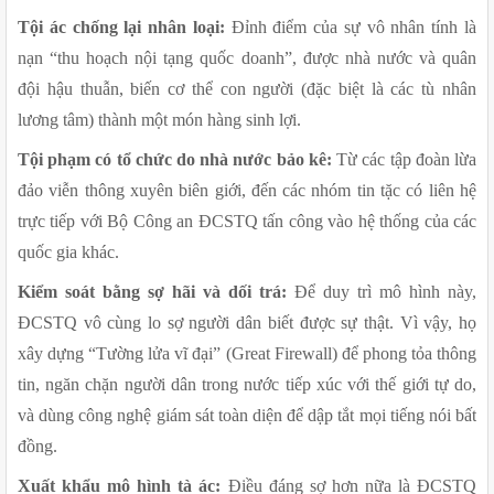
Tội ác chống lại nhân loại:
 Đỉnh điểm của sự vô nhân tính là 
nạn “thu hoạch nội tạng quốc doanh”, được nhà nước và quân 
đội hậu thuẫn, biến cơ thể con người (đặc biệt là các tù nhân 
lương tâm) thành một món hàng sinh lợi.
Tội phạm có tổ chức do nhà nước bảo kê:
 Từ các tập đoàn lừa 
đảo viễn thông xuyên biên giới, đến các nhóm tin tặc có liên hệ 
trực tiếp với Bộ Công an ĐCSTQ tấn công vào hệ thống của các 
quốc gia khác.
Kiểm soát bằng sợ hãi và dối trá:
 Để duy trì mô hình này, 
ĐCSTQ vô cùng lo sợ người dân biết được sự thật. Vì vậy, họ 
xây dựng “Tường lửa vĩ đại” (Great Firewall) để phong tỏa thông 
tin, ngăn chặn người dân trong nước tiếp xúc với thế giới tự do, 
và dùng công nghệ giám sát toàn diện để dập tắt mọi tiếng nói bất 
đồng.
Xuất khẩu mô hình tà ác:
 Điều đáng sợ hơn nữa là ĐCSTQ 