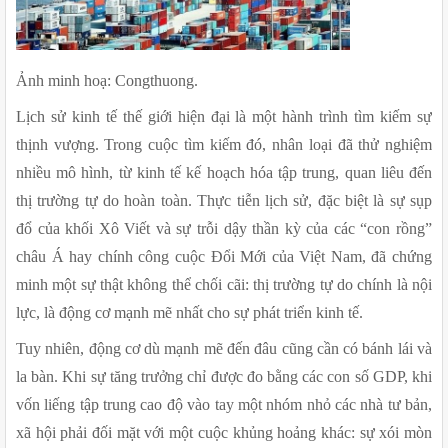
Ảnh minh hoạ: Congthuong.
Lịch sử kinh tế thế giới hiện đại là một hành trình tìm kiếm sự 
thịnh vượng. Trong cuộc tìm kiếm đó, nhân loại đã thử nghiệm 
nhiều mô hình, từ kinh tế kế hoạch hóa tập trung, quan liêu đến 
thị trường tự do hoàn toàn. Thực tiễn lịch sử, đặc biệt là sự sụp 
đổ của khối Xô Viết và sự trỗi dậy thần kỳ của các “con rồng” 
châu Á hay chính công cuộc Đổi Mới của Việt Nam, đã chứng 
minh một sự thật không thể chối cãi: thị trường tự do chính là nội 
lực, là động cơ mạnh mẽ nhất cho sự phát triển kinh tế.
Tuy nhiên, động cơ dù mạnh mẽ đến đâu cũng cần có bánh lái và 
la bàn. Khi sự tăng trưởng chỉ được đo bằng các con số GDP, khi 
vốn liếng tập trung cao độ vào tay một nhóm nhỏ các nhà tư bản, 
xã hội phải đối mặt với một cuộc khủng hoảng khác: sự xói mòn 