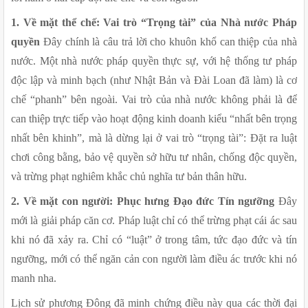
1. Về mặt thể chế: Vai trò “Trọng tài” của Nhà nước Pháp 
quyền
 Đây chính là câu trả lời cho khuôn khổ can thiệp của nhà 
nước. Một nhà nước pháp quyền thực sự, với hệ thống tư pháp 
độc lập và minh bạch (như Nhật Bản và Đài Loan đã làm) là cơ 
chế “phanh” bên ngoài. Vai trò của nhà nước không phải là để 
can thiệp trực tiếp vào hoạt động kinh doanh kiểu “nhất bên trọng 
nhất bên khinh”, mà là dừng lại ở vai trò “trọng tài”: Đặt ra luật 
chơi công bằng, bảo vệ quyền sở hữu tư nhân, chống độc quyền, 
và trừng phạt nghiêm khắc chủ nghĩa tư bản thân hữu.
2. Về mặt con người: Phục hưng Đạo đức Tín ngưỡng 
Đây 
mới là giải pháp căn cơ. Pháp luật chỉ có thể trừng phạt cái ác sau 
khi nó đã xảy ra. Chỉ có “luật” ở trong tâm, tức đạo đức và tín 
ngưỡng, mới có thể ngăn cản con người làm điều ác trước khi nó 
manh nha.
Lịch sử phương Đông đã minh chứng điều này qua các thời đại 