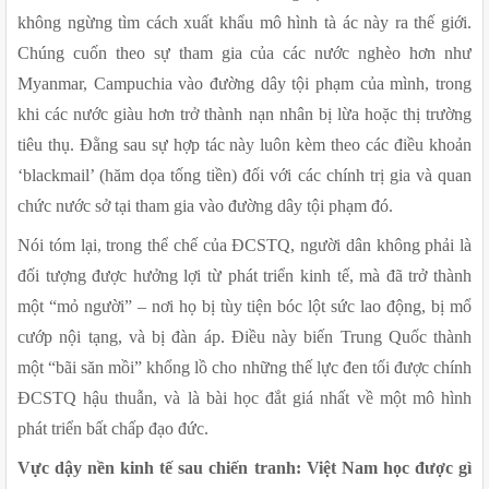
không ngừng tìm cách xuất khẩu mô hình tà ác này ra thế giới. 
Chúng cuốn theo sự tham gia của các nước nghèo hơn như 
Myanmar, Campuchia vào đường dây tội phạm của mình, trong 
khi các nước giàu hơn trở thành nạn nhân bị lừa hoặc thị trường 
tiêu thụ. Đằng sau sự hợp tác này luôn kèm theo các điều khoản 
‘blackmail’ (hăm dọa tống tiền) đối với các chính trị gia và quan 
chức nước sở tại tham gia vào đường dây tội phạm đó.
Nói tóm lại, trong thể chế của ĐCSTQ, người dân không phải là 
đối tượng được hưởng lợi từ phát triển kinh tế, mà đã trở thành 
một “mỏ người” – nơi họ bị tùy tiện bóc lột sức lao động, bị mổ 
cướp nội tạng, và bị đàn áp. Điều này biến Trung Quốc thành 
một “bãi săn mồi” khổng lồ cho những thế lực đen tối được chính 
ĐCSTQ hậu thuẫn, và là bài học đắt giá nhất về một mô hình 
phát triển bất chấp đạo đức.
Vực dậy nền kinh tế sau chiến tranh: Việt Nam học được gì 