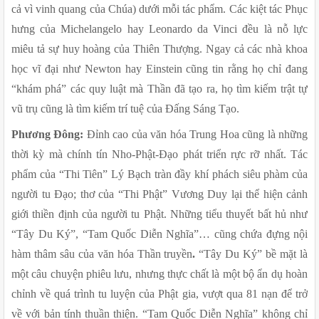
cả vì vinh quang của Chúa) dưới mỗi tác phẩm. Các kiệt tác Phục 
hưng của Michelangelo hay Leonardo da Vinci đều là nỗ lực 
miêu tả sự huy hoàng của Thiên Thượng. Ngay cả các nhà khoa 
học vĩ đại như Newton hay Einstein cũng tin rằng họ chỉ đang 
“khám phá” các quy luật mà Thần đã tạo ra, họ tìm kiếm trật tự 
vũ trụ cũng là tìm kiếm trí tuệ của Đấng Sáng Tạo.
Phương Đông:
 Đỉnh cao của văn hóa Trung Hoa cũng là những 
thời kỳ mà chính tín Nho-Phật-Đạo phát triển rực rỡ nhất. Tác 
phẩm của “Thi Tiên” Lý Bạch tràn đầy khí phách siêu phàm của 
người tu Đạo; thơ của “Thi Phật” Vương Duy lại thể hiện cảnh 
giới thiền định của người tu Phật. Những tiểu thuyết bất hủ như 
“Tây Du Ký”, “Tam Quốc Diễn Nghĩa”… cũng chứa đựng nội 
hàm thâm sâu của văn hóa Thần truyền
.
 “Tây Du Ký” bề mặt là 
một câu chuyện phiêu lưu, nhưng thực chất là một bộ ẩn dụ hoàn 
chỉnh về quá trình tu luyện của Phật gia, vượt qua 81 nạn để trở 
về với bản tính thuần thiện. “Tam Quốc Diễn Nghĩa” không chỉ 