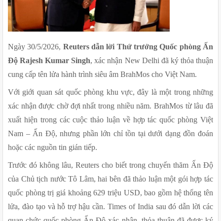
Ngày 30/5/2026, 
Reuters dẫn lời Thứ trưởng Quốc phòng Ấn 
Độ Rajesh Kumar Singh
, xác nhận New Delhi đã ký thỏa thuận 
cung cấp tên lửa hành trình siêu âm BrahMos cho Việt Nam.
Với giới quan sát quốc phòng khu vực, đây là một trong những 
xác nhận được chờ đợi nhất trong nhiều năm. BrahMos từ lâu đã 
xuất hiện trong các cuộc thảo luận về hợp tác quốc phòng Việt 
Nam – Ấn Độ, nhưng phần lớn chỉ tồn tại dưới dạng đồn đoán 
hoặc các nguồn tin gián tiếp.
Trước đó không lâu, Reuters cho biết trong chuyến thăm Ấn Độ 
của Chủ tịch nước Tô Lâm, hai bên đã thảo luận một gói hợp tác 
quốc phòng trị giá khoảng 629 triệu USD, bao gồm hệ thống tên 
lửa, đào tạo và hỗ trợ hậu cần. Times of India sau đó dẫn lời các 
quan chức quốc phòng Ấn Độ xác nhận, thỏa thuận đã được ký 