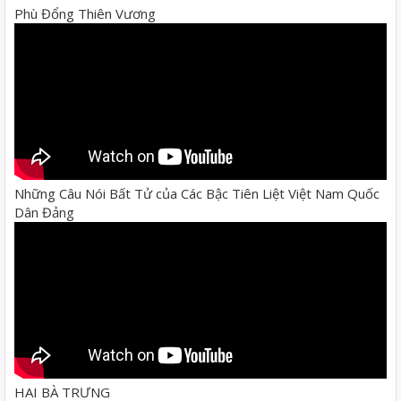
Phù Đổng Thiên Vương
Những Câu Nói Bất Tử của Các Bậc Tiên Liệt Việt Nam Quốc
Dân Đảng
HAI BÀ TRƯNG