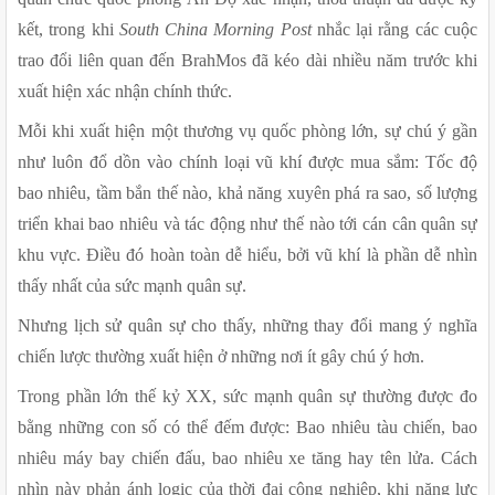
kết, trong khi
 South China Morning Post
 nhắc lại rằng các cuộc 
trao đổi liên quan đến BrahMos đã kéo dài nhiều năm trước khi 
xuất hiện xác nhận chính thức.
Mỗi khi xuất hiện một thương vụ quốc phòng lớn, sự chú ý gần 
như luôn đổ dồn vào chính loại vũ khí được mua sắm: Tốc độ 
bao nhiêu, tầm bắn thế nào, khả năng xuyên phá ra sao, số lượng 
triển khai bao nhiêu và tác động như thế nào tới cán cân quân sự 
khu vực. Điều đó hoàn toàn dễ hiểu, bởi vũ khí là phần dễ nhìn 
thấy nhất của sức mạnh quân sự.
Nhưng lịch sử quân sự cho thấy, những thay đổi mang ý nghĩa 
chiến lược thường xuất hiện ở những nơi ít gây chú ý hơn.
Trong phần lớn thế kỷ XX, sức mạnh quân sự thường được đo 
bằng những con số có thể đếm được: Bao nhiêu tàu chiến, bao 
nhiêu máy bay chiến đấu, bao nhiêu xe tăng hay tên lửa. Cách 
nhìn này phản ánh logic của thời đại công nghiệp, khi năng lực 