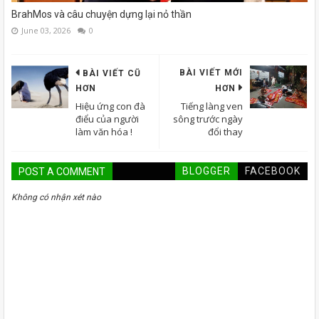
BrahMos và câu chuyện dựng lại nỏ thần
June 03, 2026
0
BÀI VIẾT MỚI
BÀI VIẾT CŨ
HƠN
HƠN
Hiệu ứng con đà
Tiếng làng ven
điểu của người
sông trước ngày
làm văn hóa !
đổi thay
BLOGGER
FACEBOOK
POST A COMMENT
Không có nhận xét nào