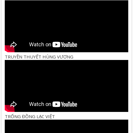
TRUYỀN THUYẾT HÙNG VƯƠNG
TRỐNG ĐỒNG LẠC VIỆT