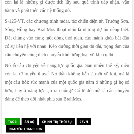
còn lại là những gì được tích lũy sau quá trình tiếp nhận, vận 
hành và phát triển các hệ thống đó.
S-125-VT, các chương trình radar, tác chiến điện tử, Trường Sơn, 
Sông Hồng hay BrahMos thoạt nhìn là những dự án riêng biệt. 
Đặt chúng vào cùng một dòng thời gian, các mảnh ghép bắt đầu 
có sự liên hệ với nhau. Kéo đường thời gian đủ dài, trọng tâm của 
câu chuyện cũng dịch chuyển khỏi từng loại vũ khí cụ thể.
Nó là câu chuyện về năng lực quốc gia. Sau nhiều thế kỷ, điều 
còn lại từ truyền thuyết Nỏ thần không hẳn là một vũ khí, mà là 
một câu hỏi: sức mạnh của một quốc gia nằm ở những gì họ sở 
hữu, hay ở năng lực tạo ra chúng? Có lẽ đó mới là câu chuyện 
đáng để theo dõi nhất phía sau BrahMos.
TAGS:
ẤN ĐỘ
CHÍNH TRỊ THỜI SỰ
CSVN
NGUYỄN THANH SƠN