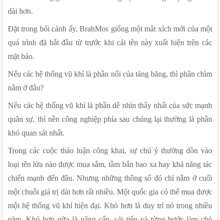
dài hơn.
Đặt trong bối cảnh ấy, BrahMos giống một mắt xích mới của một 
quá trình đã bắt đầu từ trước khi cái tên này xuất hiện trên các 
mặt báo.
Nếu các hệ thống vũ khí là phần nổi của tảng băng, thì phần chìm 
nằm ở đâu?
Nếu các hệ thống vũ khí là phần dễ nhìn thấy nhất của sức mạnh 
quân sự, thì nền công nghiệp phía sau chúng lại thường là phần 
khó quan sát nhất.
Trong các cuộc thảo luận công khai, sự chú ý thường dồn vào 
loại tên lửa nào được mua sắm, tầm bắn bao xa hay khả năng tác 
chiến mạnh đến đâu. Nhưng những thông số đó chỉ nằm ở cuối 
một chuỗi giá trị dài hơn rất nhiều. Một quốc gia có thể mua được 
một hệ thống vũ khí hiện đại. Khó hơn là duy trì nó trong nhiều 
năm. Khó hơn nữa là nâng cấp, cải tiến và từng bước làm chủ 