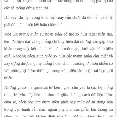
và hỏa lực hiệu quả luôn tạo ra tác động lớn hơn tổng giá trị của 
các hệ thống đứng tách rời.
Dù vậy, dữ liệu công khai hiện nay vẫn chưa đủ để biến cách lý 
giải đó thành một kết luận chắc chắn.
Một lực lượng quân sự hoàn toàn có thể sở hữu radar hiện đại, 
tên lửa hiện đại và hệ thống chỉ huy hiện đại nhưng vẫn gặp khó 
khăn trong việc kết nối tất cả thành một mạng lưới vận hành hiệu 
quả. Khoảng cách giữa việc sở hữu các thành phần cần thiết và 
xây dựng được một hệ thống hoàn chỉnh thường lớn hơn nhiều so 
với những gì được thể hiện trong các triển lãm hoặc tài liệu giới 
thiệu.
Những gì có thể quan sát từ bên ngoài chủ yếu là các hệ thống 
riêng lẻ. Mức độ liên kết thực tế giữa chúng, cách dữ liệu được 
chia sẻ, cách hỏa lực được điều phối hay mức độ tự động hóa 
trong vận hành vẫn nằm ngoài phạm vi của phần lớn thông tin 
công khai. Vì thế, khẳng định Việt Nam đã xây dựng được một 