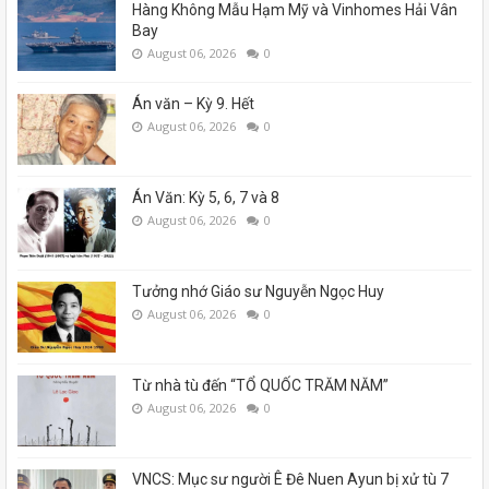
Hàng Không Mẫu Hạm Mỹ và Vinhomes Hải Vân
Bay
August 06, 2026
0
Án văn – Kỳ 9. Hết
August 06, 2026
0
Án Văn: Kỳ 5, 6, 7 và 8
August 06, 2026
0
Tưởng nhớ Giáo sư Nguyễn Ngọc Huy
August 06, 2026
0
Từ nhà tù đến “TỔ QUỐC TRĂM NĂM”
August 06, 2026
0
VNCS: Mục sư người Ê Đê Nuen Ayun bị xử tù 7