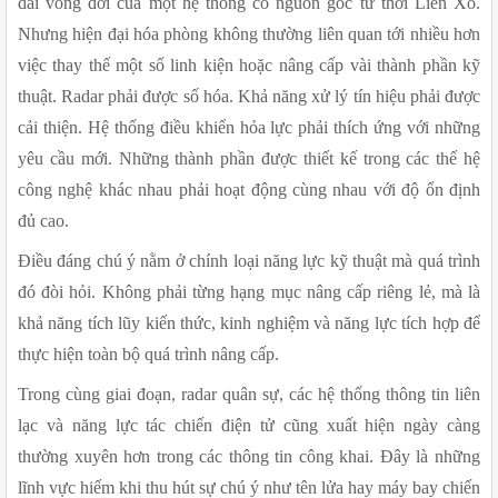
dài vòng đời của một hệ thống có nguồn gốc từ thời Liên Xô. 
Nhưng hiện đại hóa phòng không thường liên quan tới nhiều hơn 
việc thay thế một số linh kiện hoặc nâng cấp vài thành phần kỹ 
thuật. Radar phải được số hóa. Khả năng xử lý tín hiệu phải được 
cải thiện. Hệ thống điều khiển hỏa lực phải thích ứng với những 
yêu cầu mới. Những thành phần được thiết kế trong các thế hệ 
công nghệ khác nhau phải hoạt động cùng nhau với độ ổn định 
đủ cao.
Điều đáng chú ý nằm ở chính loại năng lực kỹ thuật mà quá trình 
đó đòi hỏi. Không phải từng hạng mục nâng cấp riêng lẻ, mà là 
khả năng tích lũy kiến thức, kinh nghiệm và năng lực tích hợp để 
thực hiện toàn bộ quá trình nâng cấp.
Trong cùng giai đoạn, radar quân sự, các hệ thống thông tin liên 
lạc và năng lực tác chiến điện tử cũng xuất hiện ngày càng 
thường xuyên hơn trong các thông tin công khai. Đây là những 
lĩnh vực hiếm khi thu hút sự chú ý như tên lửa hay máy bay chiến 