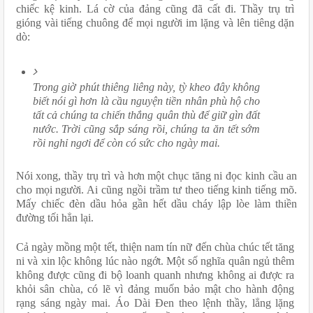
chiếc kệ kinh. Lá cờ của đảng cũng đã cất đi. Thầy trụ trì 
gióng vài tiếng chuông để mọi người im lặng và lên tiêng dặn 
dò:
Trong giờ phút thiêng liêng này, tỳ kheo đây không 
biết nói gì hơn là cầu nguyện tiền nhân phù hộ cho 
tất cả chúng ta chiến thắng quân thù để giữ gìn đất 
nước. Trời cũng sắp sáng rồi, chúng ta ăn tết sớm 
rồi nghỉ ngơi để còn có sức cho ngày mai.
Nói xong, thầy trụ trì và hơn một chục tăng ni đọc kinh cầu an 
cho mọi người. Ai cũng ngồi trầm tư theo tiếng kinh tiếng mõ. 
Mấy chiếc đèn dầu hỏa gần hết dầu cháy lập lòe làm thiền 
đường tối hẳn lại.
Cả ngày mồng một tết, thiện nam tín nữ đến chùa chúc tết tăng 
ni và xin lộc không lúc nào ngớt. Một số nghĩa quân ngủ thêm 
không được cũng đi bộ loanh quanh nhưng không ai được ra 
khỏi sân chùa, có lẽ vì đảng muốn bảo mật cho hành động 
rạng sáng ngày mai. Áo Dài Đen theo lệnh thầy, lẳng lặng 