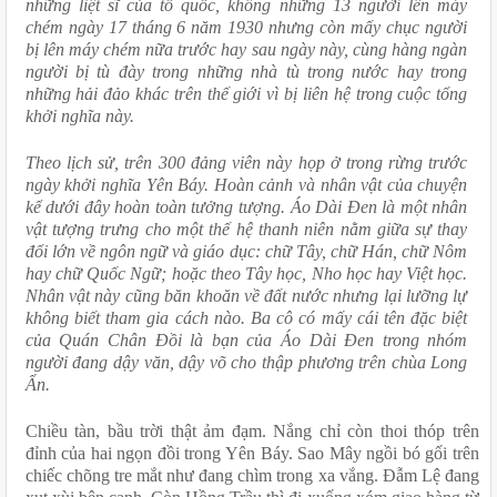
những liệt sĩ của tổ quốc, không những 13 người lên máy 
chém ngày 17 tháng 6 năm 1930 nhưng còn mấy chục người 
bị lên máy chém nữa trước hay sau ngày này, cùng hàng ngàn 
người bị tù đày trong những nhà tù trong nước hay trong 
những hải đảo khác trên thế giới vì bị liên hệ trong cuộc tổng 
khởi nghĩa này.
Theo lịch sử, trên 300 đảng viên này họp ở trong rừng trước 
ngày khởi nghĩa Yên Báy. Hoàn cảnh và nhân vật của chuyện 
kể dưới đây hoàn toàn tưởng tượng. Áo Dài Đen là một nhân 
vật tượng trưng cho một thế hệ thanh niên nằm giữa sự thay 
đổi lớn về ngôn ngữ và giáo dục: chữ Tây, chữ Hán, chữ Nôm 
hay chữ Quốc Ngữ; hoặc theo Tây học, Nho học hay Việt học. 
Nhân vật này cũng băn khoăn về đất nước nhưng lại lưỡng lự 
không biết tham gia cách nào. Ba cô có mấy cái tên đặc biệt 
của Quán Chân Đồi là bạn của Áo Dài Đen trong nhóm 
người đang dậy văn, dậy võ cho thập phương trên chùa Long 
Ẩn.
Chiều tàn, bầu trời thật ảm đạm. Nắng chỉ còn thoi thóp trên 
đỉnh của hai ngọn đồi trong Yên Báy. Sao Mây ngồi bó gối trên 
chiếc chõng tre mắt như đang chìm trong xa vắng. Đẫm Lệ đang 