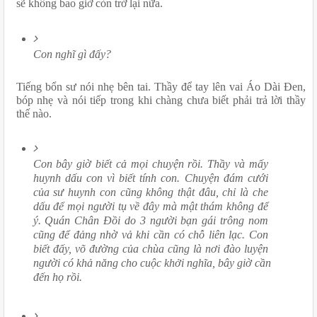
sẽ không bao giờ còn trở lại nữa.
Con nghĩ gì đấy?
Tiếng bổn sư nói nhẹ bên tai. Thầy để tay lên vai Áo Dài Đen, 
bóp nhẹ và nói tiếp trong khi chàng chưa biết phải trả lời thầy 
thế nào.
Con bây giờ biết cả mọi chuyện rồi. Thầy và mấy 
huynh dấu con vì biết tính con. Chuyện đám cưới 
của sư huynh con cũng không thật đâu, chỉ là che 
dấu để mọi người tụ về đây mà mật thám không để 
ý. Quán Chân Đồi do 3 người bạn gái trông nom 
cũng để đảng nhờ vả khi cần có chỗ liên lạc. Con 
biết đấy, võ đường của chùa cũng là nơi đào luyện 
người có khả năng cho cuộc khởi nghĩa, bây giờ cần 
đến họ rồi.