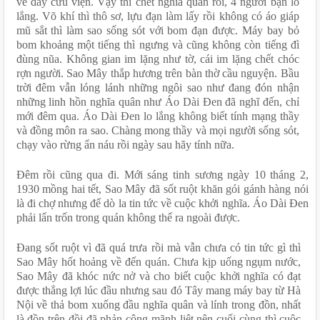
về đây cứu viện. Vậy thì chết nghĩa quân rồi, 4 người bạn lo 
lắng. Võ khí thì thô sơ, lựu đạn làm lấy rồi không có áo giáp 
mũ sắt thì làm sao sống sót với bom đạn được. Máy bay bỏ 
bom khoảng một tiếng thì ngưng và cũng không còn tiếng đì 
đùng nũa. Không gian im lặng như tờ, cái im lặng chết chóc 
rợn người. Sao Mây thắp hương trên bàn thờ cầu nguyện. Bầu 
trời đêm vẫn lóng lánh những ngôi sao như đang đón nhận 
những linh hồn nghĩa quân như Áo Dài Đen đã nghĩ đến, chỉ 
mới đêm qua. Áo Dài Đen lo lắng không biết tính mạng thầy 
và đồng môn ra sao. Chàng mong thầy và mọi người sống sót, 
chạy vào rừng ẩn náu rồi ngày sau hãy tính nữa.
Đêm rồi cũng qua đi. Mới sáng tinh sương ngày 10 tháng 2, 
1930 mồng hai tết, Sao Mây đã sốt ruột khăn gói gánh hàng nói 
là đi chợ nhưng để dò la tin tức về cuộc khởi nghĩa. Áo Dài Đen 
phải lẩn trốn trong quán không thể ra ngoài được.
Đang sốt ruột vì đã quá trưa rồi mà vẫn chưa có tin tức gì thì 
Sao Mây hốt hoảng về đến quán. Chưa kịp uống ngụm nước, 
Sao Mây đã khóc nức nở và cho biết cuộc khởi nghĩa có đạt 
được thắng lợi lúc đầu nhưng sau đó Tây mang máy bay từ Hà 
Nội về thả bom xuống đầu nghĩa quân và lính trong đồn, nhất 
là đồn trên đồi đã phản công mãnh liệt nên cuối cùng thì cuộc 