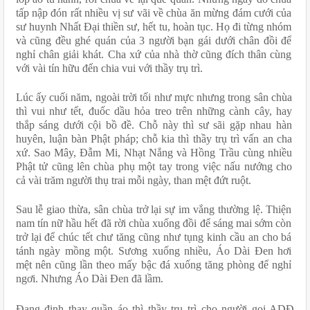
tấp nập đón rất nhiều vị sư vãi về chùa ăn mừng đám cưới của 
sư huynh Nhất Đại thiền sư, hết tu, hoàn tục. Họ đi từng nhóm 
và cũng đều ghé quán của 3 người bạn gái dưới chân đồi để 
nghỉ chân giải khát. Cha xứ của nhà thờ cũng đích thân cùng 
với vài tín hữu đến chia vui với thầy trụ trì.
Lúc ấy cuối năm, ngoài trời tối như mực nhưng trong sân chùa 
thì vui như tết, đuốc dầu hỏa treo trên những cành cây, hay 
thắp sáng dưới cội bồ đề. Chỗ này thì sư sãi gặp nhau hàn 
huyên, luận bàn Phật pháp; chỗ kia thì thầy trụ trì vấn an cha 
xứ. Sao Mây, Đẫm Mi, Nhạt Nắng và Hồng Trầu cùng nhiều 
Phật tử cũng lên chùa phụ một tay trong việc nấu nướng cho 
cả vài trăm người thụ trai mỗi ngày, than mệt đứt ruột.
Sau lễ giao thừa, sân chùa trở lại sự im vắng thường lệ. Thiện 
nam tín nữ hầu hết đã rời chùa xuống đồi để sáng mai sớm còn 
trở lại để chúc tết chư tăng cũng như tụng kinh cầu an cho bá 
tánh ngày mồng một. Sương xuống nhiều, Áo Dài Đen hơi 
mệt nên cũng lần theo mấy bậc đá xuống tăng phòng để nghỉ 
ngơi. Nhưng Áo Dài Đen đã lầm.
Đang định thay quần áo thì thầy trụ trì cho người gọi ADĐ 