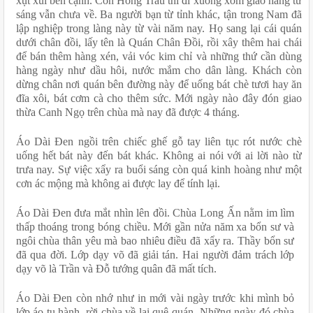
xụt xùi bên cạnh. Còn Hồng Trầu thì đi xuống xóm giao hàng từ 
sáng vẫn chưa về. Ba người bạn từ tỉnh khác, tận trong Nam đã 
lập nghiệp trong làng này từ vài năm nay. Họ sang lại cái quán 
dưới chân đồi, lấy tên là Quán Chân Đồi, rồi xây thêm hai chái 
để bán thêm hàng xén, vải vóc kim chỉ và những thứ cần dùng 
hàng ngày như dầu hôi, nước mắm cho dân làng. Khách còn 
dừng chân nơi quán bên đường này để uống bát chè tươi hay ăn 
đĩa xôi, bát cơm cà cho thêm sức. Mới ngày nào đây đón giao 
thừa Canh Ngọ trên chùa mà nay đã được 4 tháng.
Áo Dài Đen ngồi trên chiếc ghế gỗ tay liên tục rót nước chè 
uống hết bát này đến bát khác. Không ai nói với ai lời nào từ 
trưa nay. Sự việc xẩy ra buổi sáng còn quá kinh hoàng như một 
cơn ác mộng mà không ai được lay để tính lại.
Áo Dài Đen đưa mắt nhìn lên đồi. Chùa Long Ấn nằm im lìm 
thấp thoáng trong bóng chiều. Mới gần nửa năm xa bổn sư và 
ngôi chùa thân yêu mà bao nhiêu điều đã xẩy ra. Thầy bổn sư 
đã qua đời. Lớp dạy võ đã giải tán. Hai người đảm trách lớp 
dạy võ là Trần và Đỗ tướng quân đã mất tích.
Áo Dài Đen còn nhớ như in mới vài ngày trước khi mình bỏ 
lớp áo tu hành, rời chùa về lại quê quán. Những ngày đó chùa 