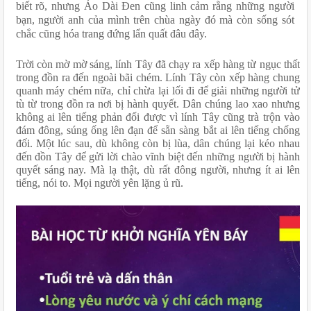
biết rõ, nhưng Áo Dài Đen cũng linh cảm rằng những người 
bạn, người anh của mình trên chùa ngày đó mà còn sống sót 
chắc cũng hóa trang đứng lẩn quất đâu đây.
Trời còn mờ mờ sáng, lính Tây đã chạy ra xếp hàng từ ngục thất 
trong đồn ra đến ngoài bãi chém. Lính Tây còn xếp hàng chung 
quanh máy chém nữa, chỉ chừa lại lối đi để giải những người tử 
tù từ trong đồn ra nơi bị hành quyết. Dân chúng lao xao nhưng 
không ai lên tiếng phản đối được vì lính Tây cũng trà trộn vào 
đám đông, súng ống lên đạn để sẵn sàng bắt ai lên tiếng chống 
đối. Một lúc sau, dù không còn bị lùa, dân chúng lại kéo nhau 
đến đồn Tây để gửi lời chào vĩnh biệt đến những người bị hành 
quyết sáng nay. Mà lạ thật, dù rất đông người, nhưng ít ai lên 
tiếng, nói to. Mọi người yên lặng ủ rũ.