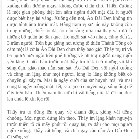
xuống thiền đường ngay, không được chần chờ. Thiền đường 
là một gian phòng thật lớn nằm ngầm dưới mặt đất, ít người 
được biết hay lai vãng. Xuống đến nơi, Áo Dài Đen không tin 
được hình ảnh trước mắt. Hàng trăm vị sư lúc này không còn 
trong những chiếc áo đà, áo nâu sòng nữa mà thay vào đó là 
những bộ quần áo dân quê. Họ ngồi sát vào nhau, cũng đến 2, 
3 trăm người. Trên bục giảng nơi tượng tổ thiền Thánh Tông có 
cắm một lá cờ lạ Áo Dài Đen chưa thấy bao giờ. Thầy trụ trì và 
ba người nữa ngồi trên ghế hướng về những người đang ngồi 
yên lặng. Chiếc bàn trước mặt thầy trụ trì lại có những vũ khí 
súng đạn, giáo mác nằm san sát. Áo Dài Đen vội ngồi xuống 
và cũng im lặng như mọi người, lòng lo lắng không biết có 
chuyện gì xẩy ra. Mai là ngày cưới của sư huynh mà, và mai 
cũng là ngày mồng một Tết, sao lại có chuyện này, súng ống để 
đầy trên bàn. Thiện nam tín nữ chỉ vài tiếng nữa là đã lục đục 
lên chùa lễ xin lộc rồi.
Thầy trụ trì đứng lên quay về chánh điện, gióng vài tiếng 
chuông. Mọi người đứng lên theo. Thầy im lặng khấn nguyện 
trước thiền tổ cả mấy phút rồi quay lại, ra dấu cho mọi người 
ngồi xuống. Thầy cất tiếng, và chỉ ngay câu đầu Áo Dài Đen 
đã sững sờ: