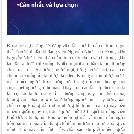
Khoảng 6 giờ sáng, 13 đảng viên lần lượt bị dẫn ra khỏi ngục 
thất. Người đi đầu là đảng viên Nguyễn Như Liên. Đảng viên 
Nguyễn Như Liên bị áp nằm trên máy chém và chỉ trong giây 
lát, đầu anh đã rơi xuống. Nhiều người âm thầm khóc, thương 
cho một tử sĩ. Rồi từng người một, từng người một, cái máy 
chém rơi xuống rồi lại được kéo lên. Không ai cầm được nước 
mắt, nhiều người khóc rưng rức trong nỗi kinh hoàng của 
cuộc giết người tập thể này. Thấy một cái đầu bị chém rơi đã 
là một sự kinh hoàng rồi, nhưng sáng nay thì nhiều quá, 
không còn phản ứng nữa. Những người lính Tây đứng gác 
chắc cũng không dám nhìn những hình ảnh man rợ này nên 
nhiều người quay mặt đi. Người thứ 12 bị giết là đảng viên 
Phó Đức Chính, anh không muốn bịt mắt và muốn nằm ngửa 
trên bãi máu của các đồng chí để nhìn lưỡi dao rơi xuống cổ 
mình. Lúc này đám lính Tây, chắc sau khi giết nhiều người 