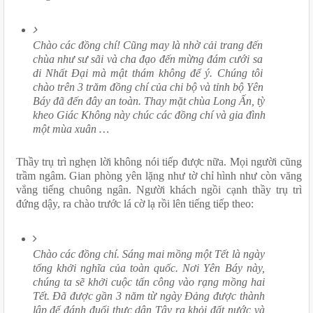
Chào các đồng chí! Cũng may là nhờ cải trang đến 
chùa như sư sãi và cha đạo đến mừng đám cưới sa 
di Nhất Đại mà mật thám không để ý. Chúng tôi 
chào trên 3 trăm đồng chí của chi bộ và tỉnh bộ Yên 
Báy đã đến đây an toàn. Thay mặt chùa Long Ấn, tỳ 
kheo Giác Không này chúc các đồng chí và gia đình 
một mùa xuân …
Thầy trụ trì nghẹn lời không nói tiếp được nữa. Mọi người cũng 
trầm ngâm. Gian phòng yên lặng như tờ chỉ hình như còn văng 
vẳng tiếng chuông ngân. Người khách ngồi cạnh thầy trụ trì 
đứng dậy, ra chào trước lá cờ lạ rồi lên tiếng tiếp theo:
Chào các đồng chí. Sáng mai mồng một Tết là ngày 
tổng khởi nghĩa của toàn quốc. Nơi Yên Báy này, 
chúng ta sẽ khởi cuộc tấn công vào rạng mồng hai 
Tết. Đã được gần 3 năm từ ngày Đảng được thành 
lập để đánh đuổi thực dân Tây ra khỏi đất nước và 