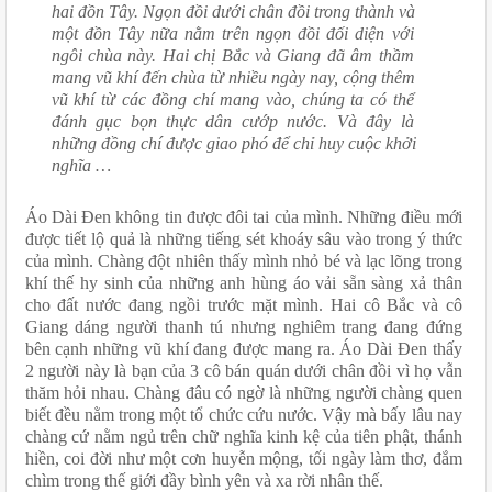
hai đồn Tây. Ngọn đồi dưới chân đồi trong thành và 
một đồn Tây nữa nằm trên ngọn đồi đối diện với 
ngôi chùa này. Hai chị Bắc và Giang đã âm thầm 
mang vũ khí đến chùa từ nhiều ngày nay, cộng thêm 
vũ khí từ các đồng chí mang vào, chúng ta có thể 
đánh gục bọn thực dân cướp nước. Và đây là 
những đồng chí được giao phó để chỉ huy cuộc khởi 
nghĩa …
Áo Dài Đen không tin được đôi tai của mình. Những điều mới 
được tiết lộ quả là những tiếng sét khoáy sâu vào trong ý thức 
của mình. Chàng đột nhiên thấy mình nhỏ bé và lạc lõng trong 
khí thế hy sinh của những anh hùng áo vải sẵn sàng xả thân 
cho đất nước đang ngồi trước mặt mình. Hai cô Bắc và cô 
Giang dáng người thanh tú nhưng nghiêm trang đang đứng 
bên cạnh những vũ khí đang được mang ra. Áo Dài Đen thấy 
2 người này là bạn của 3 cô bán quán dưới chân đồi vì họ vẫn 
thăm hỏi nhau. Chàng đâu có ngờ là những người chàng quen 
biết đều nằm trong một tổ chức cứu nước. Vậy mà bấy lâu nay 
chàng cứ nằm ngủ trên chữ nghĩa kinh kệ của tiên phật, thánh 
hiền, coi đời như một cơn huyễn mộng, tối ngày làm thơ, đắm 
chìm trong thế giới đầy bình yên và xa rời nhân thế.