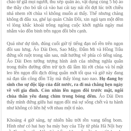
chào từ giã mọi người, thu xếp quần áo, vật dụng cùng 5 bộ áo 
the thầy cho bỏ tất cả vào hai cái tay nải rồi đợi lúc trời chiều 
nhá nhem rời chùa vì không muốn ai thấy. Thế nhưng chàng 
không đi đâu xa, ghé lại quán Chân Đồi, xin ngủ tạm một đêm 
vì lòng khắc khoải trông ngóng cuộc khởi nghĩa ngày mai 
nhắm vào đồn binh trên ngọn đồi bên cạnh.
Quả như dự tính, đúng cuối giờ tý tiếng đạn nổ rền trên ngọn 
đồi sau lưng. Áo Dài Đen, Sao Mây, Đẫm Mi và Hồng Trầu 
đứng sốt ruột trong sân sau, mắt hướng về phía có tiếng súng. 
Áo Dài Đen tưởng tượng hình ảnh của những nghĩa quân 
trong thiền đường đêm trừ tịch đã lầm lũi rời chùa và bí mật 
leo lên ngọn đồi địch đóng quân mới tối qua và giờ này đang 
nả đạn tấn công đồn Tây mà thấy lòng nao nao. 
Họ đang hy 
sinh cho sự độc lập của đất nước, ra đi mà chẳng hẹn ngày 
về với gia đình. Còn nhìn lên ngọn đồi trước mặt, ngôi 
chùa thân yêu đang chìm trong bóng đêm.
 Áo Dài Đen 
thấy mình đứng giữa hai ngọn đồi mà sự sống chết và tu hành 
như không có liên hệ với nhau một tí nào.
Khoảng 4 giờ sáng, tự nhiên bầu trời rền vang tiếng bom. 
Hình như có hai hay ba máy bay của Tây từ phía Hà Nội bay 