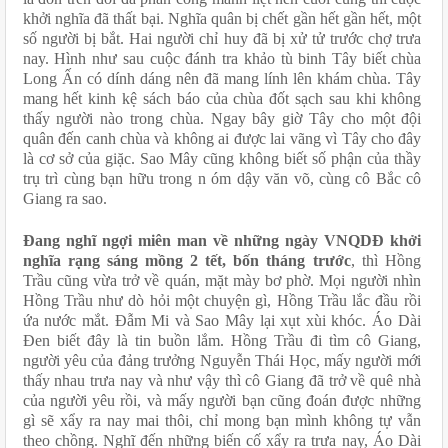
khởi nghĩa đã thất bại. Nghĩa quân bị chết gần hết gần hết, một 
số người bị bắt. Hai người chỉ huy đã bị xử tử trước chợ trưa 
nay. Hình như sau cuộc đánh tra khảo tù binh Tây biết chùa 
Long Ấn có dính dáng nên đã mang lính lên khám chùa. Tây 
mang hết kinh kệ sách báo của chùa đốt sạch sau khi không 
thấy người nào trong chùa. Ngay bây giờ Tây cho một đội 
quân đến canh chùa và không ai được lai vãng vì Tây cho đây 
là cơ sở của giặc. Sao Mây cũng không biết số phận của thầy 
trụ trì cùng bạn hữu trong n óm dậy văn võ, cùng cô Bắc cô 
Giang ra sao.
Đang nghĩ ngợi miên man về những ngày VNQDĐ khởi 
nghĩa rạng sáng mồng 2 tết, bốn tháng trước
, thì Hồng 
Trầu cũng vừa trở về quán, mặt mày bơ phờ. Mọi người nhìn 
Hồng Trầu như dò hỏi một chuyện gì, Hồng Trầu lắc đầu rồi 
ứa nước mắt. Đẫm Mi và Sao Mây lại xụt xùi khóc. Áo Dài 
Đen biết đây là tin buồn lắm. Hồng Trầu đi tìm cô Giang, 
người yêu của đảng trưởng Nguyễn Thái Học, mấy người mới 
thấy nhau trưa nay và như vậy thì cô Giang đã trở về quê nhà 
của người yêu rồi, và mấy người bạn cũng đoán được những 
gì sẽ xẩy ra nay mai thôi, chỉ mong bạn mình không tự vẫn 
theo chồng. Nghĩ đến những biến cố xẩy ra trưa nay, Áo Dài 