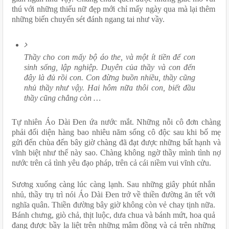
thú với những thiếu nữ đẹp mới chỉ mấy ngày qua mà lại thêm 
những biến chuyển sét đánh ngang tai như vầy.
Thầy cho con mấy bộ áo the, và một ít tiền để con 
sinh sống, lập nghiệp. Duyên của thầy và con đến 
đây là đủ rồi con. Con đừng buồn nhiều, thầy cũng 
nhủ thầy như vậy. Hai hôm nữa thôi con, biết đầu 
thầy cũng chẳng còn …
Tự nhiên Áo Dài Đen ứa nước mắt. Những nỗi cô đơn chàng 
phải đối diện hàng bao nhiêu năm sống cô độc sau khi bố mẹ 
gửi đến chùa đến bây giờ chàng đã đạt được những bất hạnh và 
vĩnh biệt như thế này sao. Chàng không ngờ thầy mình tình nợ 
nước trên cả tình yêu đạo pháp, trên cả cái niềm vui vĩnh cửu.
Sương xuống càng lúc càng lạnh. Sau những giây phút nhắn 
nhủ, thầy trụ trì nói Áo Dài Đen trở về thiền đường ăn tết với 
nghĩa quân. Thiền đường bây giờ không còn vẻ chay tịnh nữa. 
Bánh chưng, giò chả, thịt luộc, dưa chua và bánh mứt, hoa quả 
đang được bầy la liệt trên những mâm đồng và cả trên những 