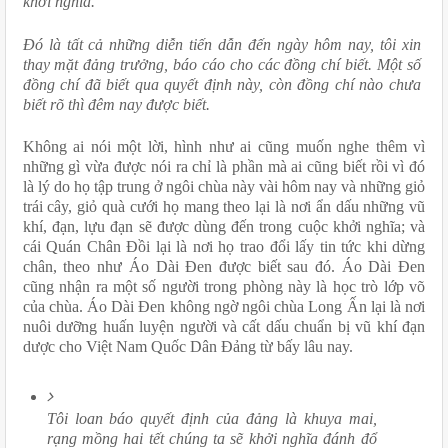
khởi nghĩa.
Đó là tất cả những diễn tiến dẫn đến ngày hôm nay, tôi xin 
thay mặt đảng trưởng, báo cáo cho các đồng chí biết. Một số 
đồng chí đã biết qua quyết định này, còn đồng chí nào chưa 
biết rõ thì đêm nay được biết.
Không ai nói một lời, hình như ai cũng muốn nghe thêm vì 
những gì vừa được nói ra chỉ là phần mà ai cũng biết rồi vì đó 
là lý do họ tập trung ở ngôi chùa này vài hôm nay và những giỏ 
trái cây, giỏ quà cưới họ mang theo lại là nơi ẩn dấu những vũ 
khí, đạn, lựu đạn sẽ được dùng đến trong cuộc khởi nghĩa; và 
cái Quán Chân Đồi lại là nơi họ trao đổi lấy tin tức khi dừng 
chân, theo như Áo Dài Đen được biết sau đó. Áo Dài Đen 
cũng nhận ra một số người trong phòng này là học trò lớp võ 
của chùa. Áo Dài Đen không ngờ ngôi chùa Long Ấn lại là nơi 
nuôi dưỡng huấn luyện người và cất dấu chuẩn bị vũ khí đạn 
dược cho Việt Nam Quốc Dân Đảng từ bấy lâu nay.
Tôi loan báo quyết định của đảng là khuya mai, 
rạng mồng hai tết chúng ta sẽ khởi nghĩa đánh đổ 