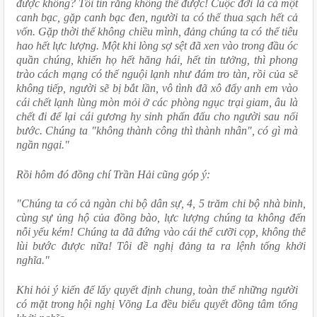
được không? Tôi tin rằng không thể được! Cuộc đời là cả một 
canh bạc, gặp canh bạc đen, người ta có thể thua sạch hết cả 
vốn. Gặp thời thế không chiều mình, đảng chúng ta có thể tiêu 
hao hết lực lượng. Một khi lòng sợ sệt đã xen vào trong đầu óc 
quần chúng, khiến họ hết hăng hái, hết tin tưởng, thì phong 
trào cách mạng có thể nguội lạnh như đám tro tàn, rồi của sẽ 
không tiếp, người sẽ bị bắt lần, vô tình đã xô đẩy anh em vào 
cái chết lạnh lùng mòn mỏi ở các phòng ngục trại giam, âu là 
chết đi để lại cái gương hy sinh phấn đấu cho người sau nối 
bước. Chúng ta "không thành công thì thành nhân", có gì mà 
ngần ngại."
Rồi hôm đó đồng chí Trần Hải cũng góp ý:
"Chúng ta có cả ngàn chi bộ dân sự, 4, 5 trăm chi bộ nhà binh, 
cùng sự ủng hộ của đồng bào, lực lượng chúng ta không đến 
nỗi yếu kém! Chúng ta đã đứng vào cái thế cưỡi cọp, không thể 
lùi bước được nữa! Tôi đề nghị đảng ta ra lệnh tổng khởi 
nghĩa."
Khi hỏi ý kiến để lấy quyết định chung, toàn thể những người 
có mặt trong hội nghị Võng La đều biểu quyết đồng tâm tổng 