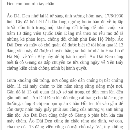
Đen còn bủn rủn tay chân.
Áo Dài Đen nhớ lại là từ sáng tinh sương hôm nay, 17/6/1930 
lính Tây đã hò hét bắt dân làng ngưng buôn bán để về tụ tập 
trước đồn lính trong một khoảng đất trống để nhìn cuộc xử 
trảm 13 đảng viên Quốc Dân Đảng mà theo họ rêu rao đó là 
những kẻ phản loạn, chống đối chính phủ Bảo Hộ Pháp. Áo 
Dài Đen và mấy cô chủ quán đã được biết từ tối hôm qua là 13 
đảng viên này đã được chuyển bằng xe lửa từ nhà tù Hỏa Lò ở 
Hà Nội về Yên Báy này để bị hành quyết. Áo Dài Đen cũng 
biết là cô Giang đã đáp chuyến xe lửa cùng ngày về Yên Báy 
chứng kiến cảnh chồng mình bị hành quyết.
Giữa khoảng đất trống, nơi đông đảo dân chúng bị bắt chứng 
kiến, là cái máy chém to lớn nằm sừng sững riêng một nơi. 
Gần đó là 13 cái quan tài gỗ sơ sài trong có độn rơm lên đến 
gần một nửa. Áo Dài Đen lúc đó cũng cải trang cho khác ngày 
thường, cùng 3 chị em bạn quán Chân Đồi len lỏi vào gần để 
còn được nhìn thấy giây phút sau cùng của những vị anh hùng 
dân tộc. Áo Dài Đen cũng thấy cô Giang ở phía bên kia của 
máy chém. Áo Dài Đen cũng tin chắc rằng gia đình, vợ con, 
cha mẹ của 13 đảng viên cũng có mặt chỗ này. Và, tuy không 