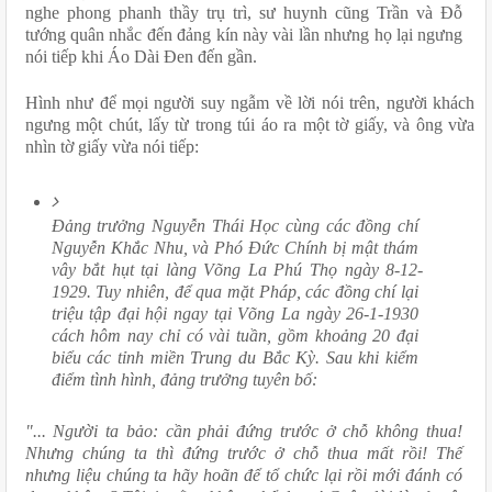
nghe phong phanh thầy trụ trì, sư huynh cũng Trần và Đỗ 
tướng quân nhắc đến đảng kín này vài lần nhưng họ lại ngưng 
nói tiếp khi Áo Dài Đen đến gần.
Hình như để mọi người suy ngẫm về lời nói trên, người khách 
ngưng một chút, lấy từ trong túi áo ra một tờ giấy, và ông vừa 
nhìn tờ giấy vừa nói tiếp:
Đảng trưởng Nguyễn Thái Học cùng các đồng chí 
Nguyễn Khắc Nhu, và Phó Ðức Chính bị mật thám 
vây bắt hụt tại làng Võng La Phú Thọ ngày 8-12-
1929. Tuy nhiên, để qua mặt Pháp, các đồng chí lại 
triệu tập đại hội ngay tại Võng La ngày 26-1-1930 
cách hôm nay chỉ có vài tuần, gồm khoảng 20 đại 
biểu các tỉnh miền Trung du Bắc Kỳ. Sau khi kiểm 
điểm tình hình, đảng trưởng tuyên bố:
"... Người ta bảo: cần phải đứng trước ở chỗ không thua! 
Nhưng chúng ta thì đứng trước ở chỗ thua mất rồi! Thế 
nhưng liệu chúng ta hãy hoãn để tổ chức lại rồi mới đánh có 