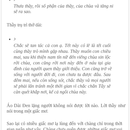
Thưa thầy, rồi số phận của thầy, của chùa và tăng ni 
sẽ ra sao.
Thầy trụ trì thở dài:
Chắc sẽ tan tác cả con ạ. Tết này có lẽ là tết cuối 
cùng thầy trò mình gặp nhau. Thầy muốn con chiều 
mai, sau khi thiện nam tín nữ đến viếng chùa xin lộc 
rời chùa, con cũng rời nơi này đến ở náu tại gia 
đình của người quen thầy giới thiệu. Con cũng trở về 
sống với người đời đi, con chưa tu được đâu. Sau 
đêm mai, nếu còn sống sót, chắc thầy và mọi người 
sẽ phải lẩn tránh một thời gian vì chắc chắn Tây sẽ 
càn quét khắp nơi, kể cả ngôi chùa này.
Áo Dài Đen lặng người không nói được lời nào. Lời thầy như 
nói trong một giấc mơ.
Sao lại có nhiều giấc mơ lạ lùng đến với chàng chỉ trong thời 
gian ngắn như vậy. Chàng chưa quên được những giấc mơ vui 