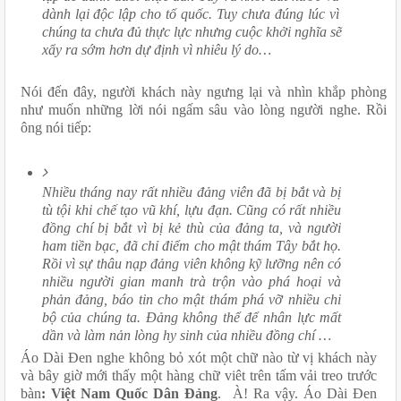
dành lại độc lập cho tổ quốc. Tuy chưa đúng lúc vì 
chúng ta chưa đủ thực lực nhưng cuộc khởi nghĩa sẽ 
xẩy ra sớm hơn dự định vì nhiêu lý do…
Nói đến đây, người khách này ngưng lại và nhìn khắp phòng 
như muốn những lời nói ngấm sâu vào lòng người nghe. Rồi 
ông nói tiếp:
Nhiều tháng nay rất nhiều đảng viên đã bị bắt và bị 
tù tội khi chế tạo vũ khí, lựu đạn. Cũng có rất nhiều 
đồng chí bị bắt vì bị kẻ thù của đảng ta, và người 
ham tiền bạc, đã chỉ điểm cho mật thám Tây bắt họ. 
Rồi vì sự thâu nạp đảng viên không kỹ lưỡng nên có 
nhiều người gian manh trà trộn vào phá hoại và 
phản đảng, báo tin cho mật thám phá vỡ nhiều chi 
bộ của chúng ta. Đảng không thể để nhân lực mất 
dần và làm nản lòng hy sinh của nhiều đồng chí …
Áo Dài Đen nghe không bỏ xót một chữ nào từ vị khách này 
và bây giờ mới thấy một hàng chữ viêt trên tấm vải treo trước 
bàn
: Việt Nam Quốc Dân Đảng
.  À! Ra vậy. Áo Dài Đen 