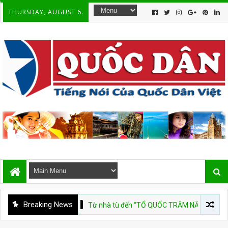
THURSDAY, AUGUST 6.
Breaking News
HẬN 30 THÁNG 4
Từ nhà tù đến “TỔ QUỐC TRĂM NĂM”
CSVN