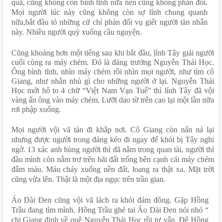
quá, cũng không còn bình tĩnh nữa nên cũng không phản đối. 
Mọi người lúc này cũng không còn sợ lính chung quanh 
nữa,bắt đầu tỏ những cử chỉ phản đối vụ giết người tàn nhẫn 
này. Nhiều người quỳ xuống cầu nguyện.
Cũng khoảng hơn một tiếng sau khi bắt đầu, lính Tây giải người 
cuối cùng ra máy chém. Đó là đảng trưởng Nguyễn Thái Học. 
Ông bình tĩnh, nhìn máy chém rồi nhìn mọi người, như tìm cô 
Giang, như nhắn nhủ gì cho những người ở lại. Nguyễn Thái 
Học mới hô to 4 chữ “Việt Nam Vạn Tuế” thì lính Tây đã vội 
vàng ấn ông vào máy chém. Lưỡi dao từ trên cao lại một lần nữa 
rơi phập xuống.
Mọi người vội vã tản đi khắp nơi. Cô Giang còn nấn ná lại 
nhưng được người trong đảng kéo đi ngay để khỏi bị Tây nghi 
ngờ. 13 xác anh hùng người thì đã nằm trong quan tài, người thì 
đầu mình còn nằm trơ trên bãi đất trống bên cạnh cái máy chém 
đẫm máu. Máu chảy xuống nền đất, loang ra thật xa. Mặt trời 
cũng vừa lên. Thật là một địa ngục trên trần gian.
Áo Dài Đen cũng vội vã lách ra khỏi đám đông. Gặp Hồng 
Trầu đang tìm mình. Hồng Trầu ghé tai Áo Dài Đen nói nhỏ “ 
chị Giang định về quê Nguyễn Thái Học rồi tự vẫn. Để Hồng 