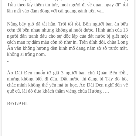
Trầu theo lấy thêm tin tức, mọi người đi về quán ngay đi” rồi 
lẩn mất vào đám đông với cái quang gánh trên vai.
Nắng bây giờ đã tắt hẳn. Trời tối rồi. Bốn người bạn ăn bữa 
cơm tối bên nhau nhưng không ai nuốt được. Hình ảnh của 13 
người dân tranh đấu cho sự độc lập của đất nước bị giết một 
cách man rợ đẫm máu còn rõ như in. Trên đỉnh đồi, chùa Long 
Ấn vẫn không hương đèn kinh mõ đang nằm sờ sờ trước mắt, 
không ai trông nom.
...
Áo Dài Đen muốn từ giã 3 người bạn chủ Quán Bên Đồi, 
nhưng không biết đi đâu. Đất nước thì đang bị Tây đô hộ, 
chắc mình không thể yên mà tu học. Áo Dài Đen nghĩ đến về 
quê cũ, lái đò đưa khách thăm viếng chùa Hương ….
BĐT/BHL