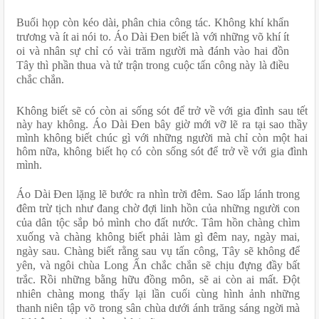
Buổi họp còn kéo dài, phân chia công tác. Không khí khẩn 
trương và ít ai nói to. Áo Dài Đen biết là với những võ khí ít 
oi và nhân sự chỉ có vài trăm người mà đánh vào hai đồn 
Tây thì phần thua và tử trận trong cuộc tấn công này là điều 
chắc chắn.
Không biết sẽ có còn ai sống sót để trở về với gia đình sau tết 
này hay không. Áo Dài Đen bây giờ mới vỡ lẽ ra tại sao thầy 
mình không biết chúc gì với những người mà chỉ còn một hai 
hôm nữa, không biết họ có còn sống sót để trở về với gia đình 
mình.
Áo Dài Đen lặng lẽ bước ra nhìn trời đêm. Sao lấp lánh trong 
đêm trừ tịch như đang chờ đợi linh hồn của những người con 
của dân tộc sắp bỏ mình cho đất nước. Tâm hồn chàng chìm 
xuống và chàng không biết phải làm gì đêm nay, ngày mai, 
ngày sau. Chàng biết rằng sau vụ tấn công, Tây sẽ không để 
yên, và ngôi chùa Long Ấn chắc chắn sẽ chịu đựng đầy bất 
trắc. Rồi những bằng hữu đồng môn, sẽ ai còn ai mất. Đột 
nhiên chàng mong thấy lại lần cuối cùng hình ảnh những 
thanh niên tập võ trong sân chùa dưới ánh trăng sáng ngời mà 