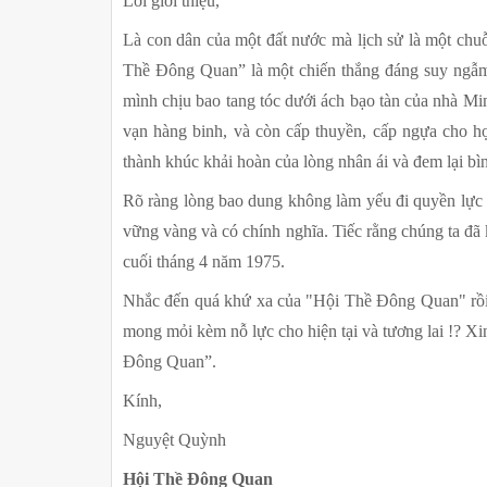
Lời giới thiệu,
Là con dân của một đất nước mà lịch sử là một chuỗ
Thề Đông Quan” là một chiến thắng đáng suy ngẫm
mình chịu bao tang tóc dưới ách bạo tàn của nhà Mi
vạn hàng binh, và còn cấp thuyền, cấp ngựa cho họ
thành khúc khải hoàn của lòng nhân ái và đem lại bì
Rõ ràng lòng bao dung không làm yếu đi quyền lực 
vững vàng và có chính nghĩa. Tiếc rằng chúng ta đã 
cuối tháng 4 năm 1975.
Nhắc đến quá khứ xa của "Hội Thề Đông Quan" rồi t
mong mỏi kèm nỗ lực cho hiện tại và tương lai !? Xin
Đông Quan”.
Kính,
Nguyệt Quỳnh
Hội Thề Đông Quan