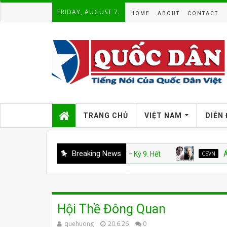
FRIDAY, AUGUST 7.
HOME
ABOUT
CONTACT
TRANG CHỦ
VIỆT NAM
DIỄN
Breaking News
CSVN
Án văn – Kỳ 9. Hết
CSVN
Án Văn: Kỳ
Hội Thề Đông Quan
quehuong
20.6.26
0