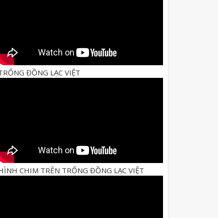
TRỐNG ĐỒNG LẠC VIỆT
HÌNH CHIM TRÊN TRỐNG ĐỒNG LẠC VIỆT