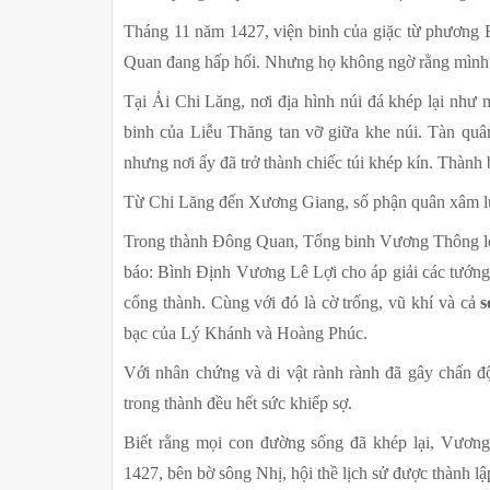
Tháng 11 năm 1427, viện binh của giặc từ phương 
Quan đang hấp hối. Nhưng họ không ngờ rằng mình đ
Tại Ải Chi Lăng, nơi địa hình núi đá khép lại như m
binh của Liễu Thăng tan vỡ giữa khe núi. Tàn qu
nhưng nơi ấy đã trở thành chiếc túi khép kín. Thành b
Từ Chi Lăng đến Xương Giang, số phận quân xâm lư
Trong thành Đông Quan, Tổng binh Vương Thông lòng
báo: Bình Định Vương Lê Lợi cho áp giải các tướng
cổng thành. Cùng với đó là cờ trống, vũ khí và cả 
s
bạc của Lý Khánh và Hoàng Phúc.
Với nhân chứng và di vật rành rành đã gây chấn đ
trong thành đều hết sức khiếp sợ.
Biết rằng mọi con đường sống đã khép lại, Vương
1427, bên bờ sông Nhị, hội thề lịch sử được thành lậ