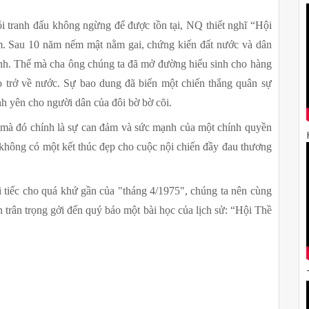
i tranh đấu không ngừng để được tồn tại, NQ thiết nghĩ “Hội 
. Sau 10 năm nếm mật nằm gai, chứng kiến đất nước và dân 
nh. Thế mà cha ông chúng ta đã mở đường hiếu sinh cho hàng 
 trở về nước. Sự bao dung đã biến một chiến thắng quân sự 
nh yên cho người dân của đôi bờ bờ cõi.
mà đó chính là sự can đảm và sức mạnh của một chính quyền 
không có một kết thúc đẹp cho cuộc nội chiến đầy đau thương 
iếc cho quá khứ gần của "tháng 4/1975", chúng ta nên cùng 
 trân trọng gởi đến quý báo một bài học của lịch sử: “Hội Thề 