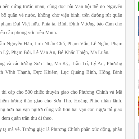
i bên đứng trước nhau, cùng đọc bài Văn hội thề do Nguyễn 
bộ quân về nước, không chờ viện binh, trên đường rút quân 
phạm Đại Việt nữa. Phía ta, Bình Định Vương bảo đảm cho 
iểu cầu phong với triều Minh.
 Trần Nguyên Hãn, Lưu Nhân Chú, Phạm Vấn, Lê Ngân, Phạm 
n Lý, Phạm Bối, Lê Văn An, Bế Khắc Thiện, Ma Luân.
ng và các tướng Sơn Thọ, Mã Kỳ, Trần Trí, Lý An, Phương 
ch Vĩnh Thạnh, Dực Khiêm, Lục Quảng Bình, Hồng Bỉnh 
 thì cấp cho 500 chiếc thuyền giao cho Phương Chính và Mã 
thêm lương thảo giao cho Sơn Thọ, Hoàng Phúc nhận lãnh. 
ộng hơn hai vạn người cùng với hơn hai vạn con ngựa thì giao 
em quân trấn thủ đi theo. 
y tạ mà về. Tướng giặc là Phương Chính phần xúc động, phần 