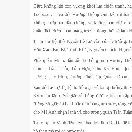
Giữa không khí còn vương khói lửa chiến tranh, ha
Trãi soạn. Theo đó, Vương Thông cam kết rút toàn 
không cướp bóc dân chúng, và không bao giờ xâm 
quân địch được toàn mạng trở về, đồng thời sẽ làm b
Tham dự hội thề, Ngoài Lê Lợi còn có các tướng:
Văn Xảo, Bùi Bị, Trịnh Khả, Nguyễn Chích, Nguyễ
Phía quân Minh, dẫn đầu là Tổng binh Vương Thô
Chính, Trần Tuấn, Trần Hựu, Chu Kỳ Hân, Quá
Lương, Lục Trinh, Dương Thời Tập, Quách Đoan.
Sau đó Lê Lợi hạ lệnh: Số giặc về bằng đường thuỷ
Kỳ nhận lãnh. Số giặc về bằng đường bộ thì cấp 
Riêng số giặc bị bắt hoặc đầu hàng từ trước, tổng c
cho Mã Anh nhận lãnh và cho tướng quân Trần Tuấn đ
Tất cả quân Minh đều kéo nhau tới dinh Bồ Đề để lạ
hổ thẹn mà rơi cả nước mắt.