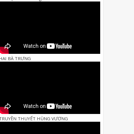
HAI BÀ TRƯNG
TRUYỀN THUYẾT HÙNG VƯƠNG