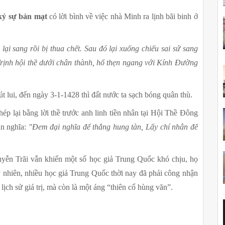
kỷ sự bản mạt 
có lời bình về việc nhà Minh ra lịnh bãi binh ở 
i sang rồi bị thua chết. Sau đó lại xuống chiếu sai sứ sang 
rịnh hội thề dưới chân thành, hổ thẹn ngang với Kính Đường 
lui, đến ngày 3-1-1428 thì đất nước ta sạch bóng quân thù.
 lại bằng lời thề trước anh linh tiền nhân tại Hội Thề Đông 
n nghĩa: 
"Đem đại nghĩa để thắng hung tàn,
Lấy chí nhân để 
yễn Trãi vẫn khiến một số học giả Trung Quốc khó chịu, họ 
y nhiên, nhiều học giả Trung Quốc thời nay đã phải công nhận 
ịch sử giá trị, mà còn là một áng “thiên cổ hùng văn”.