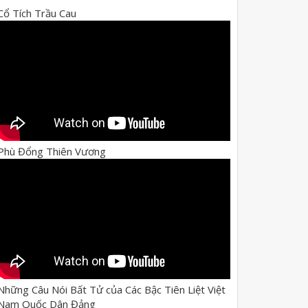
Cổ Tích Trầu Cau
Phù Đổng Thiên Vương
Những Câu Nói Bất Tử của Các Bậc Tiên Liệt Việt
Nam Quốc Dân Đảng