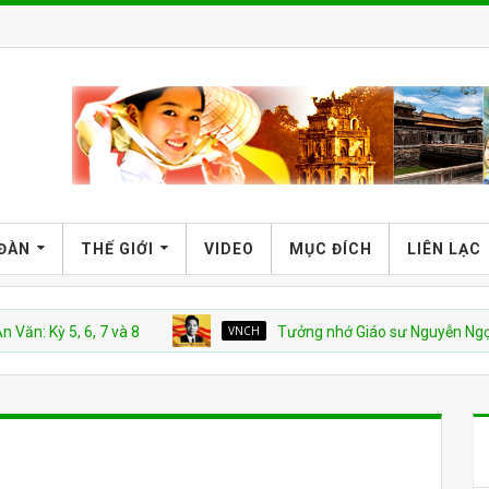
 ĐÀN
THẾ GIỚI
VIDEO
MỤC ĐÍCH
LIÊN LẠC
 5, 6, 7 và 8
VNCH
Tưởng nhớ Giáo sư Nguyễn Ngọc Huy