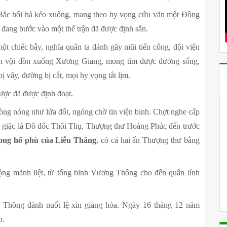
Bắc hối hả kéo xuống, mang theo hy vọng cứu vãn một Đông 
ang bước vào một thế trận đã được định sẵn.
ột chiếc bẫy, nghĩa quân ta đánh gãy mũi tiến công, đội viện 
ân vội dồn xuống Xương Giang, mong tìm được đường sống, 
ị vây, đường bị cắt, mọi hy vọng tắt lịm.
ợc đã được định đoạt.
 nóng như lửa đốt, ngóng chờ tin viện binh. Chợt nghe cấp 
 giặc là Đô đốc Thôi Thụ, Thượng thư Hoàng Phúc đến trước 
ong hổ phù của Liễu Thăng
, có cả hai ấn Thượng thư bằng 
ộng mãnh liệt, từ tổng binh Vương Thông cho đến quân lính 
 Thông đành nuốt lệ xin giảng hòa. Ngày 16 tháng 12 năm 
p.