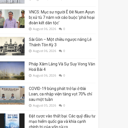
VNCS: Mục sư người Ê Đê Nuen Ayun
bị xử tù 7 năm với cáo buộc 'phá hoại
đoàn kết dân tộc'
August 06, 2026
0
Sài Gòn – Một chiều ngược nắng Lê
Thánh Tôn Kỳ 3
August 06, 2026
0
Pháp Xâm Lăng Và Sự Suy Vong Văn
Hoá Bài 4
August 06, 2026
0
COVID-19 bùng phát trở lại ở Đài
Loan, ca nhập viện tăng vọt 70% chỉ
sau một tuần
August 05, 2026
0
Đặt cược vào thất bại: Các quỹ đầu tư
mạo hiểm quốc gia và khía cạnh
chính trị của vốn rủi ro