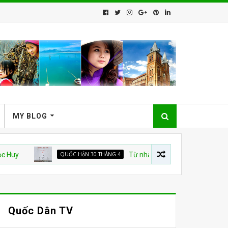
MY BLOG
QUỐC HẬN 30 THÁNG 4
Từ nhà tù đến “TỔ QUỐC TRĂM NĂM”
Quốc Dân TV