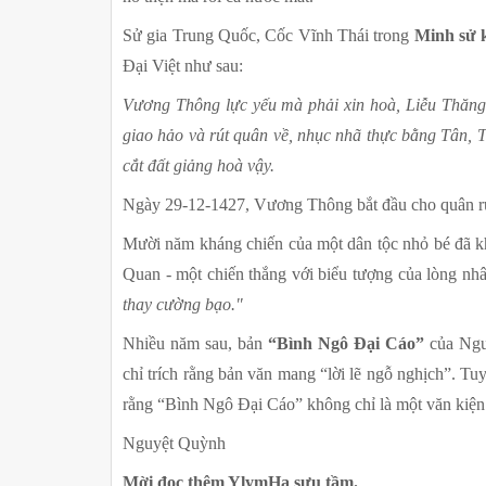
Sử gia Trung Quốc, Cốc Vĩnh Thái trong 
Minh sử 
Đại Việt như sau: 
Vương Thông lực yếu mà phải xin hoà, Liễu Thăng lạ
giao hảo và rút quân về, nhục nhã thực bằng Tân, T
cắt đất giảng hoà vậy.
Ngày 29-12-1427, Vương Thông bắt đầu cho quân rút 
Mười năm kháng chiến của một dân tộc nhỏ bé đã khép
Quan - một chiến thắng với biểu tượng của lòng nhâ
thay cường bạo."
Nhiều năm sau, bản 
“Bình Ngô Đại Cáo”
 của Ngu
chỉ trích rằng bản văn mang “lời lẽ ngỗ nghịch”. Tu
rằng “Bình Ngô Đại Cáo” không chỉ là một văn kiện l
Nguyệt Quỳnh
Mời đọc thêm YlymHa sưu tầm.