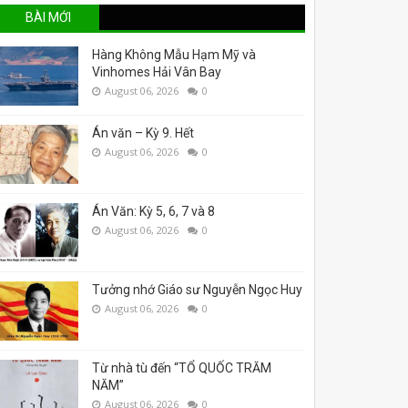
BÀI MỚI
Hàng Không Mẫu Hạm Mỹ và
Vinhomes Hải Vân Bay
August 06, 2026
0
Án văn – Kỳ 9. Hết
August 06, 2026
0
Án Văn: Kỳ 5, 6, 7 và 8
August 06, 2026
0
Tưởng nhớ Giáo sư Nguyễn Ngọc Huy
August 06, 2026
0
Từ nhà tù đến “TỔ QUỐC TRĂM
NĂM”
August 06, 2026
0