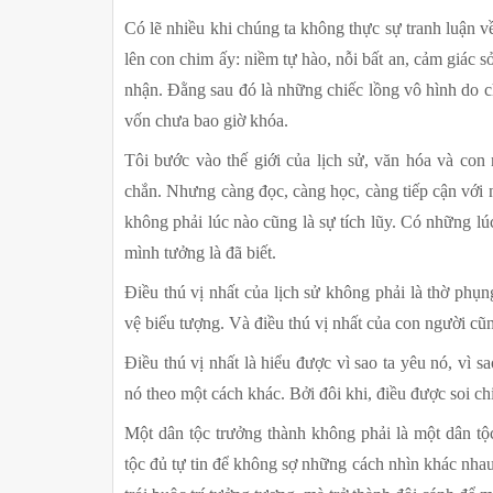
Có lẽ nhiều khi chúng ta không thực sự tranh luận v
lên con chim ấy: niềm tự hào, nỗi bất an, cảm giác s
nhận. Đằng sau đó là những chiếc lồng vô hình do ch
vốn chưa bao giờ khóa.
Tôi bước vào thế giới của lịch sử, văn hóa và con n
chắn. Nhưng càng đọc, càng học, càng tiếp cận với n
không phải lúc nào cũng là sự tích lũy. Có những lú
mình tưởng là đã biết.
Điều thú vị nhất của lịch sử không phải là thờ phụn
vệ biểu tượng. Và điều thú vị nhất của con người cũ
Điều thú vị nhất là hiểu được vì sao ta yêu nó, vì sa
nó theo một cách khác. Bởi đôi khi, điều được soi ch
Một dân tộc trưởng thành không phải là một dân tộc
tộc đủ tự tin để không sợ những cách nhìn khác nhau