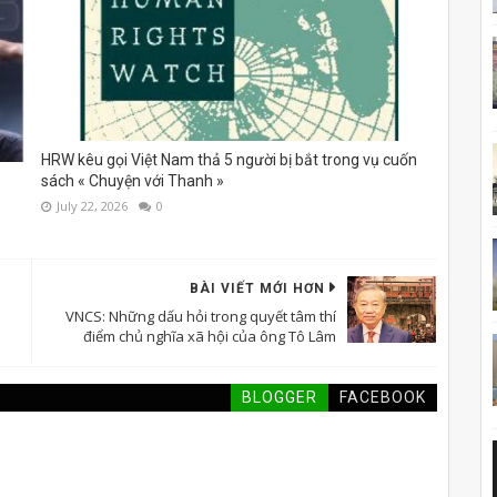
HRW kêu gọi Việt Nam thả 5 người bị bắt trong vụ cuốn
sách « Chuyện với Thanh »
July 22, 2026
0
BÀI VIẾT MỚI HƠN
u
VNCS: Những dấu hỏi trong quyết tâm thí
điểm chủ nghĩa xã hội của ông Tô Lâm
BLOGGER
FACEBOOK