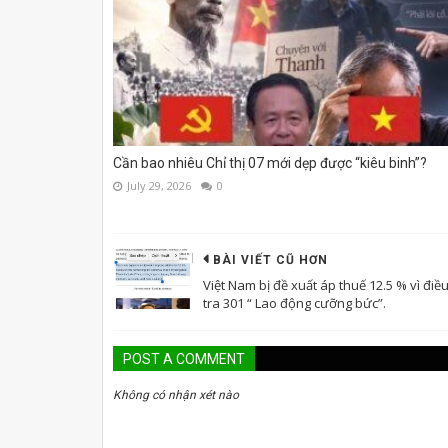
Cần bao nhiêu Chỉ thị 07 mới dẹp được “kiêu binh”?
July 29, 2026
0
BÀI VIẾT CŨ HƠN
Việt Nam bị đề xuất áp thuế 12.5 % vì điề
tra 301 “ Lao động cưỡng bức”.
POST A COMMENT
Không có nhận xét nào