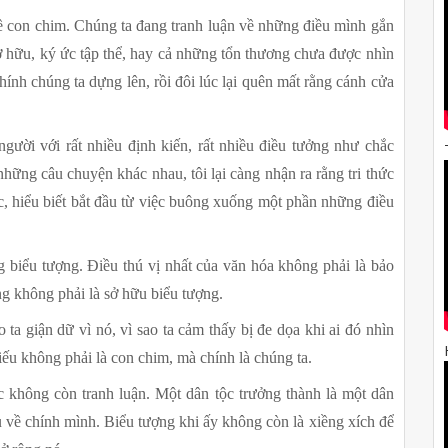
ề con chim. Chúng ta đang tranh luận về những điều mình gắn 
ở hữu, ký ức tập thể, hay cả những tổn thương chưa được nhìn 
ính chúng ta dựng lên, rồi đôi lúc lại quên mất rằng cánh cửa 
gười với rất nhiều định kiến, rất nhiều điều tưởng như chắc 
hững câu chuyện khác nhau, tôi lại càng nhận ra rằng tri thức 
c, hiểu biết bắt đầu từ việc buông xuống một phần những điều 
g biểu tượng. Điều thú vị nhất của văn hóa không phải là bảo 
ng không phải là sở hữu biểu tượng.
o ta giận dữ vì nó, vì sao ta cảm thấy bị đe dọa khi ai đó nhìn 
iếu không phải là con chim, mà chính là chúng ta.
 không còn tranh luận. Một dân tộc trưởng thành là một dân 
 về chính mình. Biểu tượng khi ấy không còn là xiềng xích để 