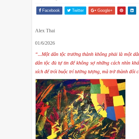
Facebook
Twitter
Google+
Alex Thai
01/6/2026
“...Một dân tộc trưởng thành không phải là một dân
dân tộc đủ tự tin để không sợ những cách nhìn khá
xích để trói buộc trí tưởng tượng, mà trở thành đôi