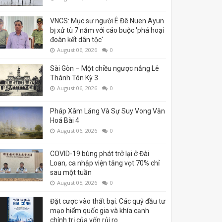
VNCS: Mục sư người Ê Đê Nuen Ayun
bị xử tù 7 năm với cáo buộc 'phá hoại
đoàn kết dân tộc'
August 06, 2026
0
Sài Gòn – Một chiều ngược nắng Lê
Thánh Tôn Kỳ 3
August 06, 2026
0
Pháp Xâm Lăng Và Sự Suy Vong Văn
Hoá Bài 4
August 06, 2026
0
COVID-19 bùng phát trở lại ở Đài
Loan, ca nhập viện tăng vọt 70% chỉ
sau một tuần
August 05, 2026
0
Đặt cược vào thất bại: Các quỹ đầu tư
mạo hiểm quốc gia và khía cạnh
chính trị của vốn rủi ro