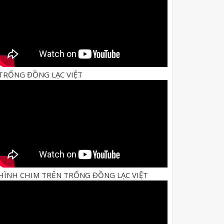
TRỐNG ĐỒNG LẠC VIỆT
HÌNH CHIM TRÊN TRỐNG ĐỒNG LẠC VIỆT