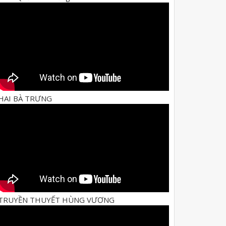
HAI BÀ TRƯNG
TRUYỀN THUYẾT HÙNG VƯƠNG