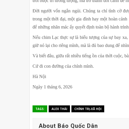
trói buộc trí tưởng tượng, mà trở thành đôi cánh để 
Đời người vốn ngắn ngủi. Chúng ta chỉ tình cờ đượ
trong một thời đại, một gia đình hay một hoàn cảnh 
để những nhãn mác ấy quyết định toàn bộ hành trình
Nếu chim Lạc thực sự là biểu tượng của sự bay xa, t
giữ nó lại cho riêng mình, mà là đủ bao dung để nh
Và biết đâu, giữa rất nhiều tiếng ồn của thời cuộc, bà
Cứ đi con đường của chính mình.
Hà Nội
Ngày 1 tháng 6, 2026
TAGS:
ALEX THÁI
CHÍNH TRỊ-XÃ HỘI
About Báo Quốc Dân