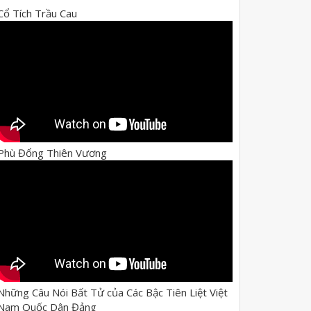
Cổ Tích Trầu Cau
Phù Đổng Thiên Vương
Những Câu Nói Bất Tử của Các Bậc Tiên Liệt Việt
Nam Quốc Dân Đảng