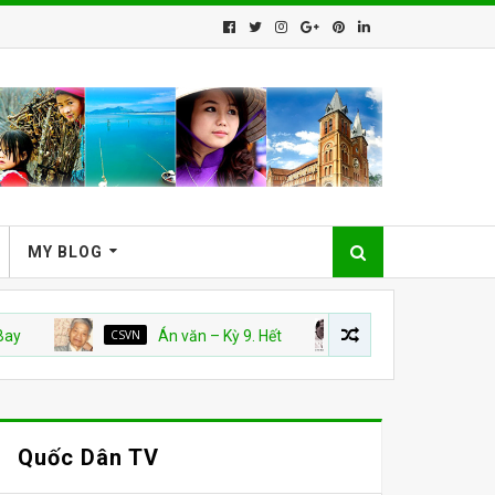
MY BLOG
CSVN
Án văn – Kỳ 9. Hết
CSVN
Án Văn: Kỳ 5, 6, 7 và 
Quốc Dân TV