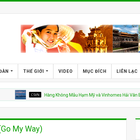
 ĐÀN
THẾ GIỚI
VIDEO
MỤC ĐÍCH
LIÊN LẠC
CSVN
Hàng Không Mẫu Hạm Mỹ và Vinhomes Hải Vân Bay
 (Go My Way)