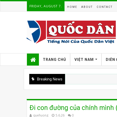
FRIDAY, AUGUST 7.
HOME
ABOUT
CONTACT
TRANG CHỦ
VIỆT NAM
DIỄN
Breaking News
Đi con đường của chính mình
quehuong
5.6.26
0