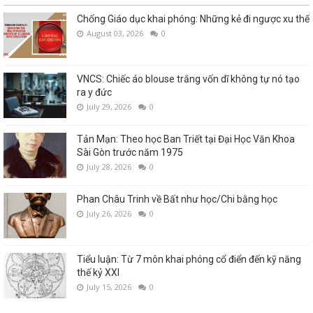
Chống Giáo dục khai phóng: Những kẻ đi ngược xu thế
August 03, 2026
0
VNCS: Chiếc áo blouse trắng vốn dĩ không tự nó tạo
ra y đức
July 29, 2026
0
Tản Mạn: Theo học Ban Triết tại Đại Học Văn Khoa
Sài Gòn trước năm 1975
July 28, 2026
0
Phan Châu Trinh về Bất như học/Chi bằng học
July 26, 2026
0
Tiểu luận: Từ 7 môn khai phóng cổ điển đến kỹ năng
thế kỷ XXI
July 15, 2026
0