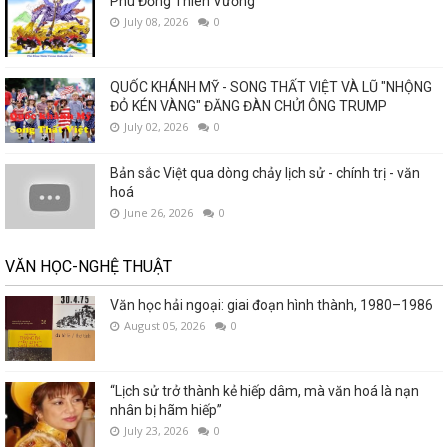
Phù Đổng Thiên Vương
July 08, 2026
0
QUỐC KHÁNH MỸ - SONG THẤT VIỆT VÀ LŨ "NHỘNG
ĐỎ KÉN VÀNG" ĐĂNG ĐÀN CHỬI ÔNG TRUMP
July 02, 2026
0
Bản sắc Việt qua dòng chảy lịch sử - chính trị - văn
hoá
June 26, 2026
0
VĂN HỌC-NGHỆ THUẬT
Văn học hải ngoại: giai đoạn hình thành, 1980–1986
August 05, 2026
0
“Lịch sử trở thành kẻ hiếp dâm, mà văn hoá là nạn
nhân bị hãm hiếp”
July 23, 2026
0