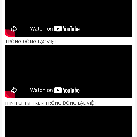
TRỐNG ĐỒNG LẠC VIỆT
HÌNH CHIM TRÊN TRỐNG ĐỒNG LẠC VIỆT