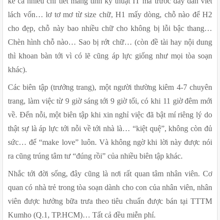
kể cả nhiều chi tiết mang tính kỹ thuật IT mà trước đây dân viết 
lách vốn… lơ tơ mơ từ size chữ, H1 mấy dòng, chỗ nào để H2 
cho đẹp, chỗ này bao nhiều chữ cho không bị lỗi bậc thang… 
Chèn hình chỗ nào… Sao bị rớt chữ… (còn đề tài hay nội dung 
thì khoan bàn tới vì có lẽ cũng áp lực giống như mọi tòa soạn 
khác). 
Các biên tập (trưởng trang), một người thường kiêm 4-7 chuyên 
trang, làm việc từ 9 giờ sáng tới 9 giờ tối, có khi 11 giờ đêm mới 
về. Đến nỗi, một biên tập khi xin nghỉ việc đã bật mí riêng lý do 
thật sự là áp lực tới nỗi về tới nhà là… “kiệt quệ”, không còn đủ 
sức… để “make love” luôn. Và không ngờ khi lời này được nói 
ra cũng trúng tâm tư “đúng rồi” của nhiều biên tập khác.
Nhắc tới đời sống, đây cũng là nơi rất quan tâm nhân viên. Cơ 
quan có nhà trẻ trong tòa soạn dành cho con của nhân viên, nhân 
viên được hưởng bữa trưa theo tiêu chuẩn được bán tại TTTM 
Kumho (Q.1, TP.HCM)… Tất cả đều miễn phí.