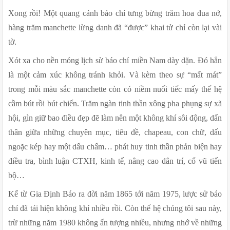
Xong rồi! Một quang cảnh báo chí tưng bừng trăm hoa đua nở, 
hàng trăm manchette lừng danh đã “được” khai tử chỉ còn lại vài 
tờ. 
Xót xa cho nền móng lịch sừ báo chí miền Nam dày dặn. Đó hẳn 
là một cảm xúc không tránh khỏi. Và kèm theo sự “mất mát” 
trong mỗi màu sắc manchette còn có niềm nuối tiếc mấy thế hệ 
cầm bút rồi bút chiến. Trăm ngàn tinh thần xông pha phụng sự xã 
hội, gìn giữ bao điều đẹp đẽ làm nên một không khí sôi động, dấn 
thân giữa những chuyên mục, tiêu đề, chapeau, con chữ, dấu 
ngoặc kép hay một dấu chấm… phát huy tinh thần phản biện hay 
điều tra, bình luận CTXH, kinh tế, nâng cao dân trí, cổ vũ tiến 
bộ… 
Kể từ Gia Định Báo ra đời năm 1865 tới năm 1975, lược sử báo 
chí đã tái hiện không khí nhiều rồi. Còn thế hệ chúng tôi sau này, 
trừ những năm 1980 không ấn tượng nhiều, nhưng nhớ về những 