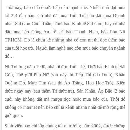
Thời này, báo chí có sức hấp dẫn mạnh mẽ. Nhiều nhà đặt mua 
tới 2-3 đầu báo. Có nhà đã mua Tuổi Trẻ còn đặt mua Doanh 
nhân Sài Gòn Cuối Tuần, Thời báo Kinh tế Sài Gòn; hay có nhà 
đặt mua báo Công An, rồi cả báo Thanh Niên, báo Phụ Nữ 
TP.HCM. Đó là chưa kể những nhà có con nít thì đọc thêm báo 
của tuổi học trò. Người làm nghề nào còn mua báo chuyên ngành 
đó…
Nhớ những năm 1990, nhà tôi đọc Tuổi Trẻ, Thời báo Kinh tế Sài 
Gòn, Thế giới Phụ Nữ (sau này thì Tiếp Thị Gia Đình), Khăn 
Quàng Đỏ, Mực Tím (sau thì Áo Trắng, Hoa Học Trò), Kiến 
thức ngày nay (sau thêm Tri thức trẻ), Sân Khấu, Ấp Bắc (2 báo 
cuối này không đặt mà mượn đọc hoặc mua báo cũ). Thời đó 
không có internet nên báo chí là kênh nhanh nhất để mở rộng thế 
giới quan.
Sinh viên báo chí lớp chúng tôi ra trường năm 2002, được chứng 