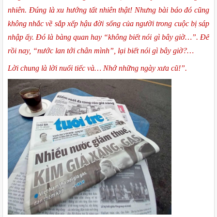
nhiên. Đúng là xu hướng tất nhiên thật! Nhưng bài báo đó cũng 
không nhắc về sắp xếp hậu đời sống của người trong cuộc bị sáp 
nhập ấy. Đó là bàng quan hay “không biết nói gì bây giờ…”. Để 
rồi nay, “nước lan tới chân mình”, lại biết nói gì bây giờ?…
Lời chung là lời nuối tiếc và… Nhớ những ngày xưa cũ!”.