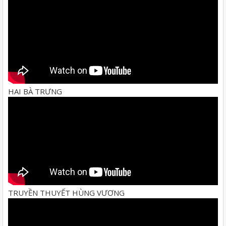
HAI BÀ TRƯNG
TRUYỀN THUYẾT HÙNG VƯƠNG