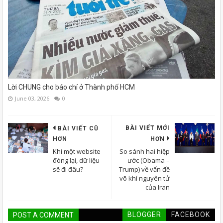
Lời CHUNG cho báo chí ở Thành phố HCM
June 03, 2026
0
BÀI VIẾT MỚI
BÀI VIẾT CŨ
HƠN
HƠN
Khi một website
So sánh hai hiệp
đóng lại, dữ liệu
ước (Obama –
sẽ đi đâu?
Trump) về vấn đề
võ khí nguyên tử
của Iran
BLOGGER
FACEBOOK
POST A COMMENT