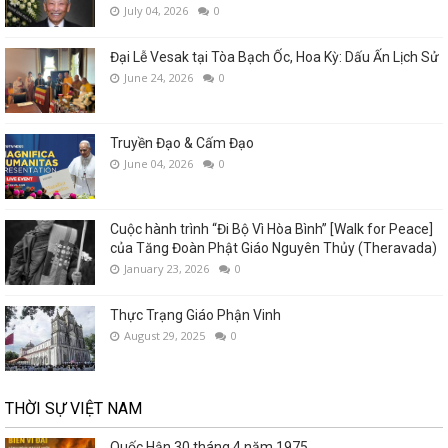
July 04, 2026
0
Đại Lễ Vesak tại Tòa Bạch Ốc, Hoa Kỳ: Dấu Ấn Lịch Sử
June 24, 2026
0
Truyền Đạo & Cấm Đạo
June 04, 2026
0
Cuộc hành trình “Đi Bộ Vì Hòa Bình” [Walk for Peace]
của Tăng Đoàn Phật Giáo Nguyên Thủy (Theravada)
January 23, 2026
0
Thực Trạng Giáo Phận Vinh
August 29, 2025
0
THỜI SỰ VIỆT NAM
Quốc Hận 30 tháng 4 năm 1975