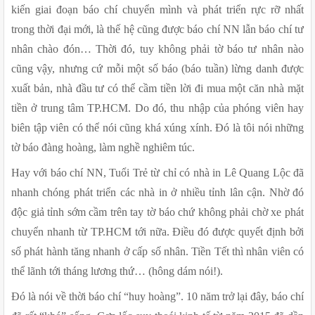
kiến giai đoạn báo chí chuyển mình và phát triển rực rỡ nhất 
trong thời đại mới, là thế hệ cũng được báo chí NN lẫn báo chí tư 
nhân chào đón… Thời đó, tuy không phải tờ báo tư nhân nào 
cũng vậy, nhưng cứ mỗi một số báo (báo tuần) lừng danh được 
xuất bản, nhà đầu tư có thể cầm tiền lời đi mua một căn nhà mặt 
tiền ở trung tâm TP.HCM. Do đó, thu nhập của phóng viên hay 
biên tập viên có thể nói cũng khá xúng xính. Đó là tôi nói những 
tờ báo đàng hoàng, làm nghề nghiêm túc.
Hay với báo chí NN, Tuổi Trẻ từ chỉ có nhà in Lê Quang Lộc đã 
nhanh chóng phát triển các nhà in ở nhiều tỉnh lân cận. Nhờ đó 
độc giả tỉnh sớm cầm trên tay tờ báo chứ không phải chờ xe phát 
chuyển nhanh từ TP.HCM tới nữa. Điều đó được quyết định bởi 
số phát hành tăng nhanh ở cấp số nhân. Tiền Tết thì nhân viên có 
thể lãnh tới tháng lương thứ… (hông dám nói!).
Đó là nói về thời báo chí “huy hoàng”. 10 năm trở lại đây, báo chí 