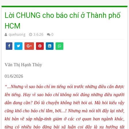
Lời CHUNG cho báo chí ở Thành phố
HCM
quehuong
3.6.26
0
Văn Thị Hạnh Thủy
01/6/2026
“...Nhưng vì sao báo chí im tiếng nói trước những điều cẩn được 
lên tiếng. Hay vì sao báo chí không nói đúng những điều người 
dân đang cần? Đó là chuyện không biết hỏi ai. Mà hỏi kiểu vậy 
cũng khổ cho báo chí lắm, bởi…! Nhưng mà nói tới đây lại nhớ, 
khi bàn về sáp nhập-tinh giảm ở các cơ quan ban ngành khác, 
từng có nhiều báo đăng bài xã luận coi đây là xu hướng tất 