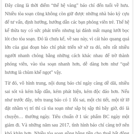
Đây cũng là thời điểm “thế hệ vàng” báo chí đến tuổi về hưu. 
Nhiều tòa soạn cũng không còn giữ được những nhà báo kỳ cựu 
để tư vấn, định hướng, hướng dẫn các bạn phóng viên trẻ. Thế hệ 
kế thừa tuy có sức phát triển nhưng lại đánh mất mạng lưới bọc 
lót cho tòa soạn. Đó là chưa kể, về sau này, vì cái hào quang quá 
lớn của giai đoạn báo chí phát triển sờ sờ ra đó, nên rất nhiều 
người nhanh chóng bằng những cách khác nhau để trờ thành 
phóng viên, vào tòa soạn nhanh hơn, dễ dàng hơn như “quê 
hương là chùm khế ngọt” vậy. 
Từ đó, vô hình trung, nội dung báo chí ngày càng dễ dãi, nhiều 
sai sót và kém hấp dẫn, kém phát hiện, kém độc đáo hơn. Nếu 
như trước đây, trên trang báo có 1 lỗi sai, một chi tiết, một từ lỡ 
đặt nhầm vị trí thì cả tòa soạn như sắp bị sập thì bây giờ, đó là 
chuyện… thường ngày. Tiêu chuẩn ở 1 tác phẩm BC ngày một 
giảm đi. Và những năm sau 2017, tình hình báo chí càng trở nên 
khó khăn hơn. Nhiều tòa soạn gồng bằng tiền cho thuê bất động 