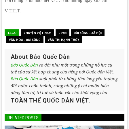
Lời chung là lời nuối tiếc và… Nhớ những ngày xưa cũ!
V.T.H.T.
TAGS:
CHUYỆN VIỆT NAM
CSVN
ĐỜI SỐNG - XÃ HỘI
VĂN HÓA - ĐỜI SỐNG
VĂN THỊ HẠNH THỦY
About Báo Quốc Dân
Báo Quốc Dân
ra đời như một trong những nỗ lực cụ
thể của sự kết hợp chung của tiếng nói Quốc dân Việt.
Báo Quốc Dân
xuất phát từ những tấm lòng yêu thương
đất nước chân thành, cùng những ý chí muốn hiến
dâng tâm tư, trí tuệ và thân xác cho khát vọng của
TOÀN THỂ QUỐC DÂN VIỆT
.
RELATED POSTS