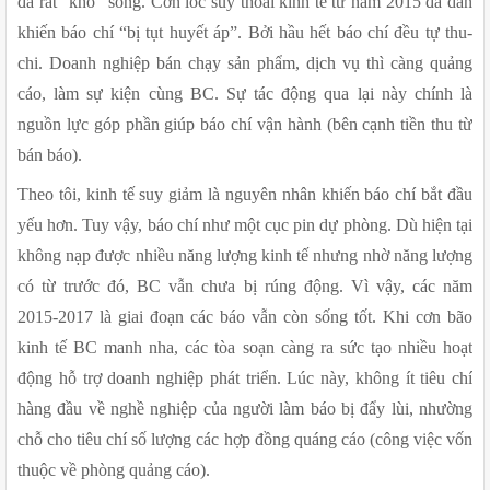
đã rất “khó” sống. Cơn lốc suy thoái kinh tế từ năm 2015 đã dần 
khiến báo chí “bị tụt huyết áp”. Bởi hầu hết báo chí đều tự thu-
chi. Doanh nghiệp bán chạy sản phẩm, dịch vụ thì càng quảng 
cáo, làm sự kiện cùng BC. Sự tác động qua lại này chính là 
nguồn lực góp phần giúp báo chí vận hành (bên cạnh tiền thu từ 
bán báo).
Theo tôi, kinh tế suy giảm là nguyên nhân khiến báo chí bắt đầu 
yếu hơn. Tuy vậy, báo chí như một cục pin dự phòng. Dù hiện tại 
không nạp được nhiều năng lượng kinh tế nhưng nhờ năng lượng 
có từ trước đó, BC vẫn chưa bị rúng động. Vì vậy, các năm 
2015-2017 là giai đoạn các báo vẫn còn sống tốt. Khi cơn bão 
kinh tế BC manh nha, các tòa soạn càng ra sức tạo nhiều hoạt 
động hỗ trợ doanh nghiệp phát triển. Lúc này, không ít tiêu chí 
hàng đầu về nghề nghiệp của người làm báo bị đẩy lùi, nhường 
chỗ cho tiêu chí số lượng các hợp đồng quáng cáo (công việc vốn 
thuộc về phòng quảng cáo).