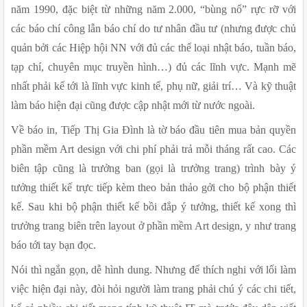
năm 1990, đặc biệt từ những năm 2.000, “bùng nổ” rực rỡ với 
các báo chí công lẫn báo chí do tư nhân đầu tư (nhưng được chủ 
quản bởi các Hiệp hội NN với đủ các thể loại nhật báo, tuần báo, 
tạp chí, chuyên mục truyền hình…) đủ các lĩnh vực. Mạnh mẽ 
nhất phải kể tới là lĩnh vực kinh tế, phụ nữ, giải trí… Và kỹ thuật 
làm báo hiện đại cũng được cập nhật mới từ nước ngoài.
Về báo in, Tiếp Thị Gia Đình là tờ báo đầu tiên mua bản quyền 
phần mềm Art design với chi phí phải trả mỗi tháng rất cao. Các 
biên tập cũng là trưởng ban (gọi là trưởng trang) trình bày ý 
tưởng thiết kế trực tiếp kèm theo bản thảo gởi cho bộ phận thiết 
kế. Sau khi bộ phận thiết kế bồi đắp ý tưởng, thiết kế xong thì 
trưởng trang biên trên layout ở phần mềm Art design, y như trang 
báo tới tay bạn đọc. 
Nói thì ngắn gọn, dễ hình dung. Nhưng để thích nghi với lối làm 
việc hiện đại này, đòi hỏi người làm trang phải chú ý các chi tiết, 