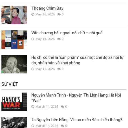
Thoáng Chim Bay
May 26, 2026
0
Văn chương hải ngoại: nỗi chữ – nỗi quê
May 13, 2026
0
Họ chỉ có thể là “sản phẩm” của một chế độ xã hội tự
do, nhân bản và khai phóng
May 11, 2026
0
SỬ VIỆT
Nguyễn Mạnh Trinh - Nguyễn Thị Liên Hằng: Hà Nội
"War"
March 14, 2026
0
Ts Nguyễn Liên Hằng: Vì sao miền Bắc chiến thắng?
March 14, 2026
0