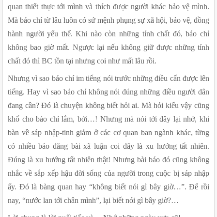
quan thiết thực tới mình và thích được người khác bảo vệ mình. 
Mà báo chí từ lâu luôn có sứ mệnh phụng sự xã hội, bảo vệ, đồng 
hành người yếu thế. Khi nào còn những tính chất đó, báo chí 
không bao giờ mất. Ngược lại nếu không giữ được những tính 
chất đó thì BC tồn tại nhưng coi như mất lâu rồi. 
Nhưng vì sao báo chí im tiếng nói trước những điều cẩn được lên 
tiếng. Hay vì sao báo chí không nói đúng những điều người dân 
đang cần? Đó là chuyện không biết hỏi ai. Mà hỏi kiểu vậy cũng 
khổ cho báo chí lắm, bởi…! Nhưng mà nói tới đây lại nhớ, khi 
bàn về sáp nhập-tinh giảm ở các cơ quan ban ngành khác, từng 
có nhiều báo đăng bài xã luận coi đây là xu hướng tất nhiên. 
Đúng là xu hướng tất nhiên thật! Nhưng bài báo đó cũng không 
nhắc về sắp xếp hậu đời sống của người trong cuộc bị sáp nhập 
ấy. Đó là bàng quan hay “không biết nói gì bây giờ…”. Để rồi 
nay, “nước lan tới chân mình”, lại biết nói gì bây giờ?…