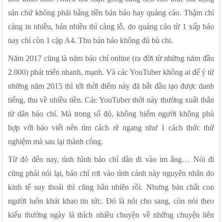
sản chứ không phải bằng tiền bán báo hay quảng cáo. Thậm chí 
càng in nhiều, bán nhiều thì càng lỗ, do quảng cáo từ 1 xấp báo 
nay chỉ còn 1 cặp A4. Thu bán báo không đủ bù chi.
Năm 2017 cũng là năm báo chí online (ra đời từ những năm đầu 
2.000) phát triển nhanh, mạnh. Và các YouTuber không ai để ý từ 
những năm 2015 thì tới thời điểm này đã bắt đầu tạo được danh 
tiếng, thu về nhiều tiền. Các YouTuber thời này thường xuất thân 
từ dân báo chí. Mà trong số đó, không hiếm người không phù 
hợp với báo viết nên tìm cách rẽ ngang như 1 cách thức thử 
nghiệm mà sau lại thành công.
Từ đó đến nay, tình hình báo chí dần đi vào im ắng… Nói đi 
cũng phải nói lại, báo chí rơi vào tình cảnh này nguyên nhân do 
kinh tế suy thoái thì cũng hẳn nhiên rồi. Nhưng bản chất con 
người luôn khát khao tin tức. Đó là nói cho sang, còn nói theo 
kiểu thường ngày là thích nhiều chuyện về những chuyện liên 