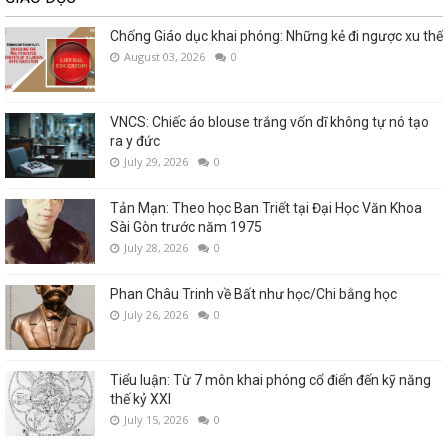
Chống Giáo dục khai phóng: Những kẻ đi ngược xu thế
August 03, 2026
0
VNCS: Chiếc áo blouse trắng vốn dĩ không tự nó tạo
ra y đức
July 29, 2026
0
Tản Mạn: Theo học Ban Triết tại Đại Học Văn Khoa
Sài Gòn trước năm 1975
July 28, 2026
0
Phan Châu Trinh về Bất như học/Chi bằng học
July 26, 2026
0
Tiểu luận: Từ 7 môn khai phóng cổ điển đến kỹ năng
thế kỷ XXI
July 15, 2026
0