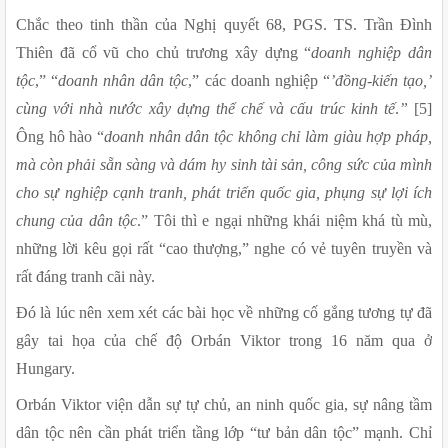
Chắc theo tinh thần của Nghị quyết 68, PGS. TS. Trần Đình 
Thiên đã cổ vũ cho chủ trương xây dựng “
doanh nghiệp dân 
tộc
,” “
doanh nhân dân tộc
,” các doanh nghiệp “
’đồng-kiến tạo,’ 
cùng với nhà nước xây dựng thể chế và cấu trúc kinh tế
.
”
 [5] 
Ông hô hào “
doanh nhân dân tộc không chỉ làm giàu hợp pháp, 
mà còn phải sẵn sàng và dám hy sinh tài sản, công sức của mình 
cho sự nghiệp cạnh tranh, phát triển quốc gia, phụng sự lợi ích 
chung của dân tộc
.” Tôi thì e ngại những khái niệm khá tù mù, 
những lời kêu gọi rất “cao thượng,” nghe có vẻ tuyên truyền và 
rất đáng tranh cãi này. 
Đó là lúc nên xem xét các bài học về những cố gắng tương tự đã 
gây tai họa của chế độ Orbán Viktor trong 16 năm qua ở 
Hungary. 
Orbán Viktor viện dẫn sự tự chủ, an ninh quốc gia, sự nâng tầm 
dân tộc nên cần phát triển tầng lớp “tư bản dân tộc” mạnh. Chỉ 