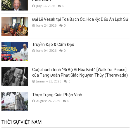
July 04, 2026
0
Đại Lễ Vesak tại Tòa Bạch Ốc, Hoa Kỳ: Dấu Ấn Lịch Sử
June 24, 2026
0
Truyền Đạo & Cấm Đạo
June 04, 2026
0
Cuộc hành trình “Đi Bộ Vì Hòa Bình” [Walk for Peace]
của Tăng Đoàn Phật Giáo Nguyên Thủy (Theravada)
January 23, 2026
0
Thực Trạng Giáo Phận Vinh
August 29, 2025
0
THỜI SỰ VIỆT NAM