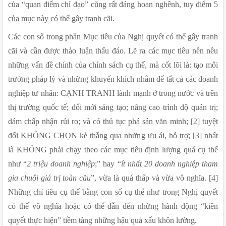
của “quan điểm chỉ đạo” cũng rất đáng hoan nghênh, tuy điểm 5 
của mục này có thể gây tranh cãi. 
Các con số trong phần Mục tiêu của Nghị quyết có thể gây tranh 
cãi và cần được thảo luận thấu đáo. Lẽ ra các mục tiêu nên nêu 
những vấn đề chính của chính sách cụ thể, mà cốt lõi là: tạo môi 
trường pháp lý và những khuyến khích nhằm để tất cả các doanh 
nghiệp tư nhân: CẠNH TRANH lành mạnh ở trong nước và trên 
thị trường quốc tế; đổi mới sáng tạo; nâng cao trình độ quản trị; 
dám chấp nhận rủi ro; và có thủ tục phá sản văn minh; [2] tuyệt 
đối KHÔNG CHỌN kẻ thắng qua những ưu ái, hỗ trợ; [3] nhất 
là KHÔNG phải chạy theo các mục tiêu định lượng quá cụ thể 
như “
2 triệu doanh nghiệp
;” hay “
ít nhất 20 doanh nghiệp tham 
gia chuỗi giá trị toàn cầu
”, vừa là quá thấp và vừa vô nghĩa. [4] 
Những chỉ tiêu cụ thể bằng con số cụ thể như trong Nghị quyết 
có thể vô nghĩa hoặc có thể dẫn đến những hành động “kiên 
quyết thực hiện” tiềm tàng những hậu quả xấu khôn lường. 