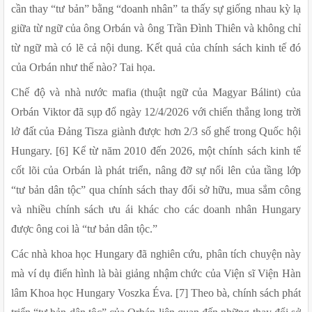
cần thay “tư bản” bằng “doanh nhân” ta thấy sự giống nhau kỳ lạ 
giữa từ ngữ của ông Orbán và ông Trần Đình Thiên và không chỉ 
từ ngữ mà có lẽ cả nội dung. Kết quả của chính sách kinh tế đó 
của Orbán như thế nào? Tai họa.
Chế độ và nhà nước mafia (thuật ngữ của Magyar Bálint) của 
Orbán Viktor đã sụp đổ ngày 12/4/2026 với chiến thắng long trời 
lở đất của Đảng Tisza giành được hơn 2/3 số ghế trong Quốc hội 
Hungary. [6] Kể từ năm 2010 đến 2026, một chính sách kinh tế 
cốt lõi của Orbán là phát triển, nâng đỡ sự nổi lên của tầng lớp 
“tư bản dân tộc” qua chính sách thay đổi sở hữu, mua sắm công 
và nhiều chính sách ưu ái khác cho các doanh nhân Hungary 
được ông coi là “tư bản dân tộc.” 
Các nhà khoa học Hungary đã nghiên cứu, phân tích chuyện này 
mà ví dụ điển hình là bài giảng nhậm chức của Viện sĩ Viện Hàn 
lâm Khoa học Hungary Voszka Éva. [7] Theo bà, chính sách phát 