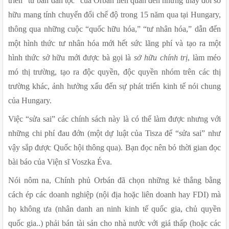
triển “tư bản dân tộc” của Orbán liên quan đến những thay đổi sở 
hữu mang tính chuyển đổi chế độ trong 15 năm qua tại Hungary, 
thông qua những cuộc “quốc hữu hóa,” “tư nhân hóa,” dẫn đến 
một hình thức tư nhân hóa mới hết sức lãng phí và tạo ra một 
hình thức sở hữu mới được bà gọi là 
sở hữu chính trị
, làm méo 
mó thị trường, tạo ra độc quyền, độc quyền nhóm trên các thị 
trường khác, ảnh hưởng xấu đến sự phát triển kinh tế nói chung 
của Hungary.
Việc “sửa sai” các chính sách này là có thể làm được nhưng với 
những chi phí đau đớn (một dự luật của Tisza để “sửa sai” như 
vậy sắp được Quốc hội thông qua). Bạn đọc nên bỏ thời gian đọc 
bài báo của Viện sĩ Voszka Éva. 
Nói nôm na, Chính phủ Orbán đã chọn những kẻ thắng bằng 
cách ép các doanh nghiệp (nội địa hoặc liên doanh hay FDI) mà 
họ không ưa (nhân danh an ninh kinh tế quốc gia, chủ quyền 
quốc gia..) phải bán tài sản cho nhà nước với giá thấp (hoặc các 