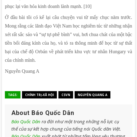
phục lại văn hóa kinh doanh lành mạnh. [10]
Ở đầu bài tôi có kể lại câu chuyện vui từ mấy chục năm trước. 
Mong rằng các lãnh đạo Việt Nam học nghiêm túc từ những nhận 
xét rất sắc sảo và “sự tự-phê bình” vui, hơi chua chát của một bậc 
tiền bối đáng kính của họ, và tỏ ra thông minh để học từ sự thất 
bại của chế độ Orbán về phát triển khu vực tư nhân Hungary và 
của chính mình.
Nguyễn Quang A
TAGS:
CHÍNH TRỊ-XÃ HỘI
CSVN
NGUYỄN QUANG A
About Báo Quốc Dân
Báo Quốc Dân
ra đời như một trong những nỗ lực cụ
thể của sự kết hợp chung của tiếng nói Quốc dân Việt.
Báo Quốc Dân
xuất phát từ những tấm lòng yêu thương