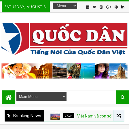
SATURDAY, AUGUST 8.
Breaking News
CSVN
Việt Nam và con số tăng trưởng 10%: Bài