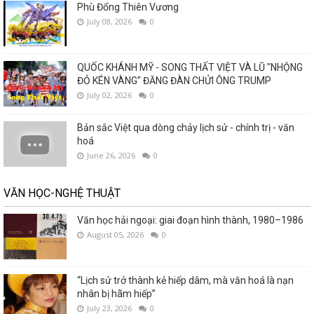
Phù Đổng Thiên Vương
July 08, 2026
0
QUỐC KHÁNH MỸ - SONG THẤT VIỆT VÀ LŨ "NHỘNG
ĐỎ KÉN VÀNG" ĐĂNG ĐÀN CHỬI ÔNG TRUMP
July 02, 2026
0
Bản sắc Việt qua dòng chảy lịch sử - chính trị - văn
hoá
June 26, 2026
0
VĂN HỌC-NGHỆ THUẬT
Văn học hải ngoại: giai đoạn hình thành, 1980–1986
August 05, 2026
0
“Lịch sử trở thành kẻ hiếp dâm, mà văn hoá là nạn
nhân bị hãm hiếp”
July 23, 2026
0