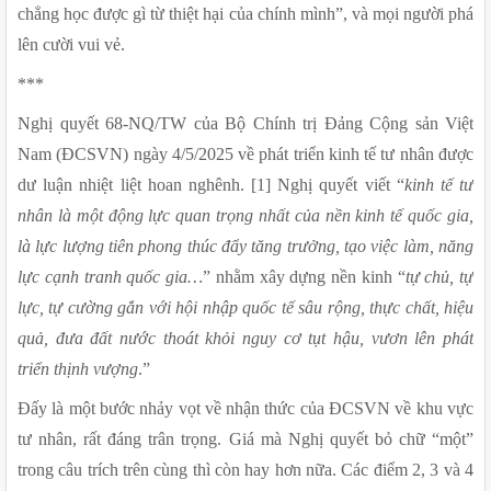
chẳng học được gì từ thiệt hại của chính mình”, và mọi người phá 
lên cười vui vẻ. 
***
Nghị quyết 68-NQ/TW của Bộ Chính trị Đảng Cộng sản Việt 
Nam (ĐCSVN) ngày 4/5/2025 về phát triển kinh tế tư nhân được 
dư luận nhiệt liệt hoan nghênh. [1] Nghị quyết viết “
kinh tế tư 
nhân là một động lực quan trọng nhất của nền kinh tế quốc gia, 
là lực lượng tiên phong thúc đẩy tăng trưởng, tạo việc làm, năng 
lực cạnh tranh quốc gia…
” nhằm xây dựng nền kinh “
tự chủ, tự 
lực, tự cường gắn với hội nhập quốc tế sâu rộng, thực chất, hiệu 
quả, đưa đất nước thoát khỏi nguy cơ tụt hậu, vươn lên phát 
triển thịnh vượng
.” 
Đấy là một bước nhảy vọt về nhận thức của ĐCSVN về khu vực 
tư nhân, rất đáng trân trọng. Giá mà Nghị quyết bỏ chữ “một” 
trong câu trích trên cùng thì còn hay hơn nữa. Các điểm 2, 3 và 4 