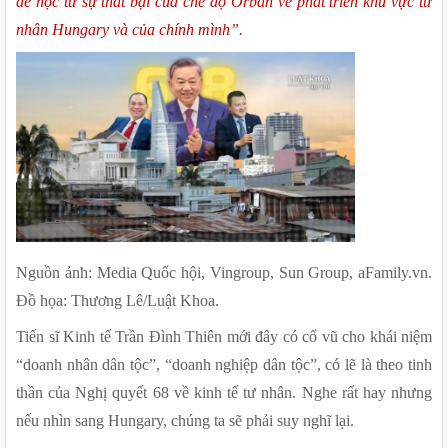
để học từ sự thất bại của chế độ Orbán về phát triển khu vực tư 
nhân Hungary và của chính mình”.
Nguồn ảnh: Media Quốc hội, Vingroup, Sun Group, aFamily.vn. 
Đồ họa: Thương Lê/Luật Khoa.
Tiến sĩ Kinh tế Trần Đình Thiên mới đây có cổ vũ cho khái niệm 
“doanh nhân dân tộc”, “doanh nghiệp dân tộc”, có lẽ là theo tinh 
thần của Nghị quyết 68 về kinh tế tư nhân. Nghe rất hay nhưng 
nếu nhìn sang Hungary, chúng ta sẽ phải suy nghĩ lại.