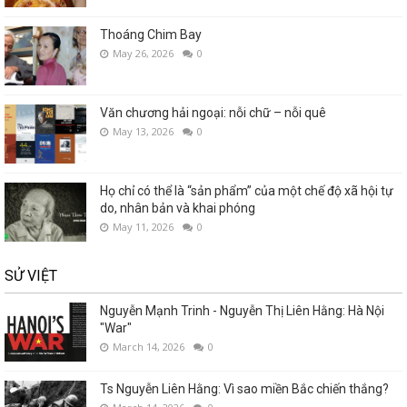
Thoáng Chim Bay
May 26, 2026
0
Văn chương hải ngoại: nỗi chữ – nỗi quê
May 13, 2026
0
Họ chỉ có thể là “sản phẩm” của một chế độ xã hội tự
do, nhân bản và khai phóng
May 11, 2026
0
SỬ VIỆT
Nguyễn Mạnh Trinh - Nguyễn Thị Liên Hằng: Hà Nội
"War"
March 14, 2026
0
Ts Nguyễn Liên Hằng: Vì sao miền Bắc chiến thắng?