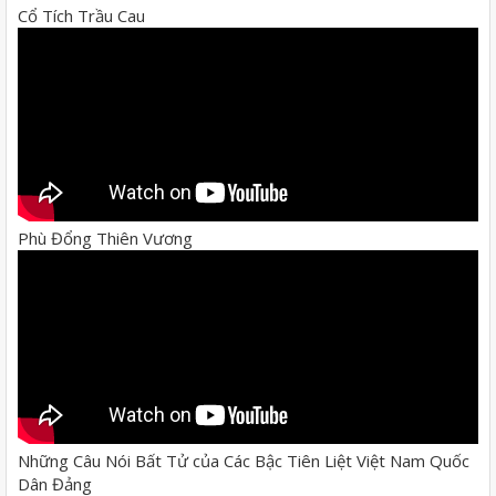
Cổ Tích Trầu Cau
Phù Đổng Thiên Vương
Những Câu Nói Bất Tử của Các Bậc Tiên Liệt Việt Nam Quốc
Dân Đảng