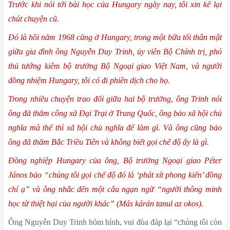
Trước khi nói tới bài học của Hungary ngày nay, tôi xin kể lại 
chút chuyện cũ. 
Đó là hồi năm 1968 cũng ở Hungary, trong một bữa tối thân mật 
giữa gia đình ông Nguyễn Duy Trinh, ủy viên Bộ Chính trị, phó 
thủ tướng kiêm bộ trưởng Bộ Ngoại giao Việt Nam, và người 
đồng nhiệm Hungary, tôi có đi phiên dịch cho họ.
Trong nhiều chuyện trao đổi giữa hai bộ trưởng, ông Trinh nói 
ông đã thăm công xã Đại Trại ở Trung Quốc, ông bảo xã hội chủ 
nghĩa mà thế thì xã hội chủ nghĩa để làm gì. Và ông cũng bảo 
ông đã thăm Bắc Triều Tiên và không biết gọi chế độ ấy là gì.
Đồng nghiệp Hungary của ông, Bộ trưởng Ngoại giao Péter 
János bảo “chúng tôi gọi chế độ đó là ‘phát xít phong kiến’ đồng 
chí ạ” và ông nhắc đến một câu ngạn ngữ “người thông minh 
học từ thiệt hại của người khác” (Más kárán tanul az okos). 
Ông Nguyễn Duy Trinh hóm hỉnh, vui đùa đáp lại “chúng tôi còn 