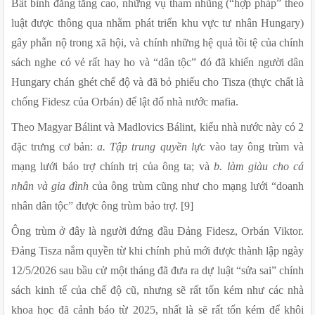
Bất bình đẳng tăng cao, những vụ tham nhũng (“hợp pháp” theo 
luật được thông qua nhằm phát triển khu vực tư nhân Hungary) 
gây phẫn nộ trong xã hội, và chính những hệ quả tồi tệ của chính 
sách nghe có vẻ rất hay ho và “dân tộc” đó đã khiến người dân 
Hungary chán ghét chế độ và đã bỏ phiếu cho Tisza (thực chất là 
chống Fidesz của Orbán) để lật đổ nhà nước mafia.
Theo Magyar Bálint và Madlovics Bálint, kiểu nhà nước này có 2 
đặc trưng cơ bản: 
a.
Tập trung quyền lực
 vào tay ông trùm và 
mạng lưới bảo trợ chính trị của ông ta; và 
b.
làm giàu cho cá 
nhân và gia đình
 của ông trùm cũng như cho mạng lưới “doanh 
nhân dân tộc” được ông trùm bảo trợ. [9]
Ông trùm ở đây là người đứng đầu Đảng Fidesz, Orbán Viktor. 
Đảng Tisza nắm quyền từ khi chính phủ mới được thành lập ngày 
12/5/2026 sau bầu cử một tháng đã đưa ra dự luật “sửa sai” chính 
sách kinh tế của chế độ cũ, nhưng sẽ rất tốn kém như các nhà 
khoa học đã cảnh báo từ 2025, nhất là sẽ rất tốn kém để khôi 