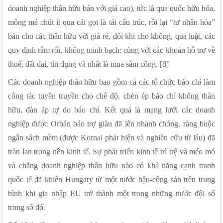
doanh nghiệp thân hữu bán với giá cao), tức là qua quốc hữu hóa, 
mông má chút ít qua cái gọi là tái cấu trúc, rồi lại “tư nhân hóa” 
bán cho các thân hữu với giá rẻ, đôi khi cho không, qua luật, các 
quy định rắm rối, không minh bạch; cùng với các khoản hỗ trợ về 
thuế, đất đai, tín dụng và nhất là mua sắm công. [8]
Các doanh nghiệp thân hữu bao gồm cả các tổ chức báo chí làm 
công tác tuyên truyền cho chế độ, chèn ép báo chí không thân 
hữu, đàn áp tự do báo chí. Kết quả là mạng lưới các doanh 
nghiệp được Orbán bảo trợ giàu đã lên nhanh chóng, ràng buộc 
ngân sách mềm (được Kornai phát hiện và nghiên cứu từ lâu) đã 
tràn lan trong nền kinh tế. Sự phát triển kinh tế trì trệ và méo mó 
và chẳng doanh nghiệp thân hữu nào có khả năng cạnh tranh 
quốc tế đã khiến Hungary từ một nước hậu-cộng sản trên trung 
bình khi gia nhập EU trở thành một trong những nước đội sổ 
trong số đó. 