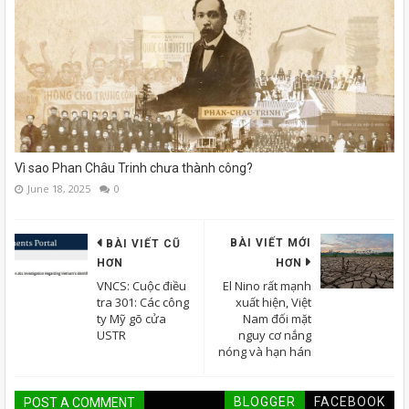
Vì sao Phan Châu Trinh chưa thành công?
June 18, 2025
0
BÀI VIẾT MỚI
BÀI VIẾT CŨ
HƠN
HƠN
VNCS: Cuộc điều
El Nino rất mạnh
tra 301: Các công
xuất hiện, Việt
ty Mỹ gõ cửa
Nam đối mặt
USTR
nguy cơ nắng
nóng và hạn hán
BLOGGER
FACEBOOK
POST A COMMENT