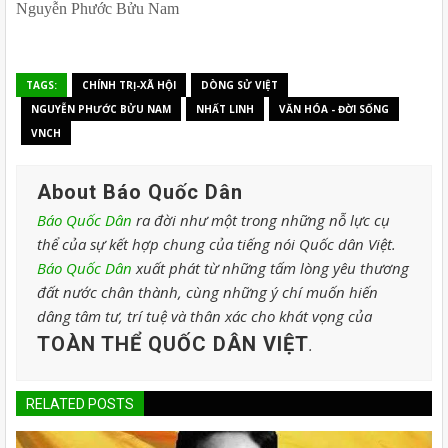
Nguyễn Phước Bửu Nam
TAGS:
CHÍNH TRỊ-XÃ HỘI
DÒNG SỬ VIỆT
NGUYỄN PHƯỚC BỬU NAM
NHẤT LINH
VĂN HÓA - ĐỜI SỐNG
VNCH
About Báo Quốc Dân
Báo Quốc Dân
ra đời như một trong những nỗ lực cụ
thể của sự kết hợp chung của tiếng nói Quốc dân Việt.
Báo Quốc Dân
xuất phát từ những tấm lòng yêu thương
đất nước chân thành, cùng những ý chí muốn hiến
dâng tâm tư, trí tuệ và thân xác cho khát vọng của
TOÀN THỂ QUỐC DÂN VIỆT
.
RELATED POSTS