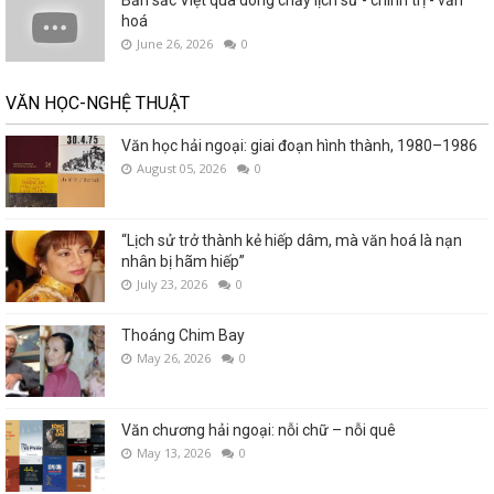
Bản sắc Việt qua dòng chảy lịch sử - chính trị - văn
hoá
June 26, 2026
0
VĂN HỌC-NGHỆ THUẬT
Văn học hải ngoại: giai đoạn hình thành, 1980–1986
August 05, 2026
0
“Lịch sử trở thành kẻ hiếp dâm, mà văn hoá là nạn
nhân bị hãm hiếp”
July 23, 2026
0
Thoáng Chim Bay
May 26, 2026
0
Văn chương hải ngoại: nỗi chữ – nỗi quê
May 13, 2026
0