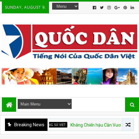
SUNDAY, AUGUST 9.
Breaking News
DÒNG SỬ VIỆT
Kháng Chiến hậu Cần Vương và Ý Thức Mới củ