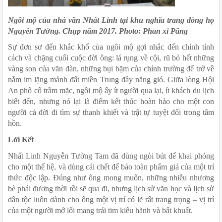
Ngôi mộ của nhà văn Nhất Linh tại khu nghĩa trang dòng họ 
Nguyễn Tường. Chụp năm 2017. Photo: Phan xi Păng
Sự đơn sơ đến khắc khổ của ngôi mộ gợi nhắc đến chính tính 
cách và chặng cuối cuộc đời ông: lá rụng về cội, rũ bỏ hết những 
vàng son của văn đàn, những bụi bặm của chính trường để trở về 
nằm im lặng mảnh đất miền Trung đầy nắng gió. Giữa lòng Hội 
An phố cổ trầm mặc, ngôi mộ ấy ít người qua lại, ít khách du lịch 
biết đến, nhưng nó lại là điểm kết thúc hoàn hảo cho một con 
người cả đời đi tìm sự thanh khiết và trật tự tuyệt đối trong tâm 
hồn.
Lời Kết
Nhất Linh Nguyễn Tường Tam đã dùng ngòi bút để khai phóng 
cho một thế hệ, và dùng cái chết để bảo toàn phẩm giá của một trí 
thức độc lập. Đúng như ông mong muốn, những nhiễu nhương 
bè phái đương thời rồi sẽ qua đi, nhưng lịch sử văn học và lịch sử 
dân tộc luôn dành cho ông một vị trí có lẽ rất trang trọng – vị trí 
của một người mở lối mang trái tim kiêu hãnh và bất khuất.