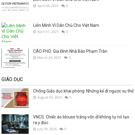
April 04, 2025
0
Liên Minh Vì Dân Chủ Cho Việt Nam
April 01, 2025
0
CÁO PHÓ: Gia Đình Nhà Báo Phạm Trần
March 24, 2025
0
GIÁO DỤC
Chống Giáo dục khai phóng: Những kẻ đi ngược xu thế
August 03, 2026
0
VNCS: Chiếc áo blouse trắng vốn dĩ không tự nó tạo
ra y đức
July 29, 2026
0