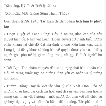
Trầm lắng, Ký ức & Triết lý sâu xa
 (Xóm Cầu Mới, Giòng Sông Thanh Thủy)
Giai đoạn trước 1945: Từ luận đề đến phân tích tâm lý phức 
tạp
• Đoạn Tuyệt và Lạnh Lùng: Đây là những đỉnh cao của tiểu 
thuyết luận đề. Nhân vật Loan (Đoạn Tuyệt) trở thành biểu tượng 
phản kháng lại chế độ đại gia đình phong kiến kìm kẹp. Lạnh 
Lùng lại là tiếng khóc xé lòng bảo vệ quyền được yêu của những 
người góa phụ trẻ bị giam lỏng trong cái gọi là “tiết hạnh” hư 
danh.
• Đôi Bạn: Tác phẩm chuyển dần sang trạng thái băn khoăn của 
tuổi trẻ đứng trước ngã ba đường: tình yêu cá nhân và lý tưởng 
non sông.
• Bướm Trắng: Đây là kiệt tác tâm lý của Nhất Linh. Rời bỏ 
những khẩu hiệu cải cách xã hội, ông đi sâu vào bản ngã hoang 
mang của nhân vật Trương – một người đối diện với cái chết, sự 
tự hủy, dục vọng và nỗi kiêu hãnh điên cuồng. Tác phẩm có lẽ 