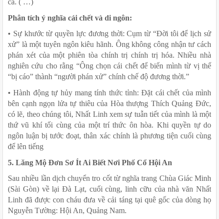
cả. ( …)
Phân tích ý nghĩa cái chết và di ngôn:
• Sự khước từ quyền lực đương thời: Cụm từ “Đời tôi để lịch sử 
xử” là một tuyên ngôn kiêu hãnh. Ông không công nhận tư cách 
phán xét của một phiên tòa chính trị chính trị hóa. Nhiều nhà 
nghiên cứu cho rằng “Ông chọn cái chết để biến mình từ vị thế 
“bị cáo” thành “người phán xử” chính chế độ đương thời.”
• Hành động tự hủy mang tính thức tỉnh: Đặt cái chết của mình 
bên cạnh ngọn lửa tự thiêu của Hòa thượng Thích Quảng Đức, 
có lẽ, theo chúng tôi, Nhất Linh xem sự tuẫn tiết của mình là một 
thứ vũ khí tối cùng của một trí thức ôn hòa. Khi quyền tự do 
ngôn luận bị tước đoạt, thân xác chính là phương tiện cuối cùng 
để lên tiếng
5. Lăng Mộ Đơn Sơ Ít Ai Biết Nơi Phố Cổ Hội An
Sau nhiều lần dịch chuyển tro cốt từ nghĩa trang Chùa Giác Minh 
(Sài Gòn) về lại Đà Lạt, cuối cùng, linh cữu của nhà văn Nhất 
Linh đã được con cháu đưa về cải táng tại quê gốc của dòng họ 
Nguyễn Tường: Hội An, Quảng Nam.