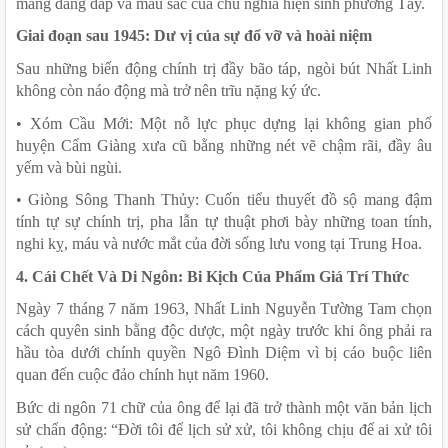
mang dáng dấp và màu sắc của chủ nghĩa hiện sinh phương Tây.
Giai đoạn sau 1945: Dư vị của sự đổ vỡ và hoài niệm
Sau những biến động chính trị đầy bão táp, ngòi bút Nhất Linh 
không còn náo động mà trở nên trĩu nặng ký ức.
• Xóm Cầu Mới: Một nỗ lực phục dựng lại không gian phố 
huyện Cẩm Giàng xưa cũ bằng những nét vẽ chậm rãi, đầy âu 
yếm và bùi ngùi.
• Giòng Sông Thanh Thủy: Cuốn tiểu thuyết đồ sộ mang đậm 
tính tự sự chính trị, pha lẫn tự thuật phơi bày những toan tính, 
nghi kỵ, máu và nước mắt của đời sống lưu vong tại Trung Hoa.
4. Cái Chết Và Di Ngôn: Bi Kịch Của Phẩm Giá Trí Thức
Ngày 7 tháng 7 năm 1963, Nhất Linh Nguyễn Tường Tam chọn 
cách quyên sinh bằng độc dược, một ngày trước khi ông phải ra 
hầu tòa dưới chính quyền Ngô Đình Diệm vì bị cáo buộc liên 
quan đến cuộc đảo chính hụt năm 1960.
Bức di ngôn 71 chữ của ông để lại đã trở thành một văn bản lịch 
sử chấn động: “Đời tôi để lịch sử xử, tôi không chịu để ai xử tôi 