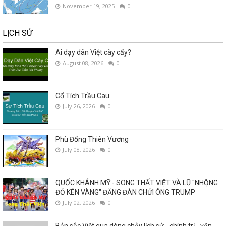
November 19, 2025
0
LỊCH SỬ
Ai dạy dân Việt cày cấy?
August 08, 2026
0
Cổ Tích Trầu Cau
July 26, 2026
0
Phù Đổng Thiên Vương
July 08, 2026
0
QUỐC KHÁNH MỸ - SONG THẤT VIỆT VÀ LŨ "NHỘNG
ĐỎ KÉN VÀNG" ĐĂNG ĐÀN CHỬI ÔNG TRUMP
July 02, 2026
0