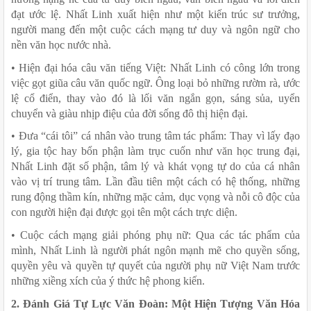
đạt ước lệ. Nhất Linh xuất hiện như một kiến trúc sư trưởng, 
người mang đến một cuộc cách mạng tư duy và ngôn ngữ cho 
nền văn học nước nhà.
• Hiện đại hóa câu văn tiếng Việt: Nhất Linh có công lớn trong 
việc gọt giũa câu văn quốc ngữ. Ông loại bỏ những rườm rà, ước 
lệ cổ điển, thay vào đó là lối văn ngắn gọn, sáng sủa, uyển 
chuyển và giàu nhịp điệu của đời sống đô thị hiện đại.
• Đưa “cái tôi” cá nhân vào trung tâm tác phẩm: Thay vì lấy đạo 
lý, gia tộc hay bổn phận làm trục cuốn như văn học trung đại, 
Nhất Linh đặt số phận, tâm lý và khát vọng tự do của cá nhân 
vào vị trí trung tâm. Lần đầu tiên một cách có hệ thống, những 
rung động thầm kín, những mặc cảm, dục vọng và nỗi cô độc của 
con người hiện đại được gọi tên một cách trực diện.
• Cuộc cách mạng giải phóng phụ nữ: Qua các tác phẩm của 
mình, Nhất Linh là người phát ngôn mạnh mẽ cho quyền sống, 
quyền yêu và quyền tự quyết của người phụ nữ Việt Nam trước 
những xiềng xích của ý thức hệ phong kiến.
2. Đánh Giá Tự Lực Văn Đoàn: Một Hiện Tượng Văn Hóa 