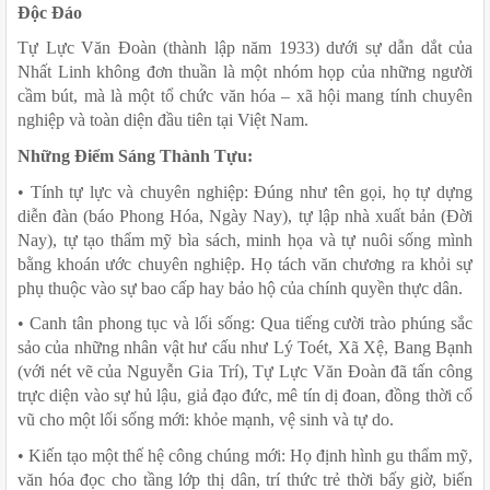
Độc Đáo
Tự Lực Văn Đoàn (thành lập năm 1933) dưới sự dẫn dắt của 
Nhất Linh không đơn thuần là một nhóm họp của những người 
cầm bút, mà là một tổ chức văn hóa – xã hội mang tính chuyên 
nghiệp và toàn diện đầu tiên tại Việt Nam.
Những Điểm Sáng Thành Tựu:
• Tính tự lực và chuyên nghiệp: Đúng như tên gọi, họ tự dựng 
diễn đàn (báo Phong Hóa, Ngày Nay), tự lập nhà xuất bản (Đời 
Nay), tự tạo thẩm mỹ bìa sách, minh họa và tự nuôi sống mình 
bằng khoán ước chuyên nghiệp. Họ tách văn chương ra khỏi sự 
phụ thuộc vào sự bao cấp hay bảo hộ của chính quyền thực dân.
• Canh tân phong tục và lối sống: Qua tiếng cười trào phúng sắc 
sảo của những nhân vật hư cấu như Lý Toét, Xã Xệ, Bang Bạnh 
(với nét vẽ của Nguyễn Gia Trí), Tự Lực Văn Đoàn đã tấn công 
trực diện vào sự hủ lậu, giả đạo đức, mê tín dị đoan, đồng thời cổ 
vũ cho một lối sống mới: khỏe mạnh, vệ sinh và tự do.
• Kiến tạo một thế hệ công chúng mới: Họ định hình gu thẩm mỹ, 
văn hóa đọc cho tầng lớp thị dân, trí thức trẻ thời bấy giờ, biến 