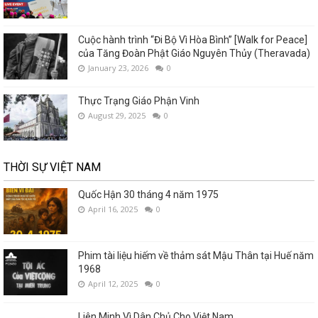
Cuộc hành trình “Đi Bộ Vì Hòa Bình” [Walk for Peace]
của Tăng Đoàn Phật Giáo Nguyên Thủy (Theravada)
January 23, 2026
0
Thực Trạng Giáo Phận Vinh
August 29, 2025
0
THỜI SỰ VIỆT NAM
Quốc Hận 30 tháng 4 năm 1975
April 16, 2025
0
Phim tài liệu hiếm về thảm sát Mậu Thân tại Huế năm
1968
April 12, 2025
0
Liên Minh Vì Dân Chủ Cho Việt Nam