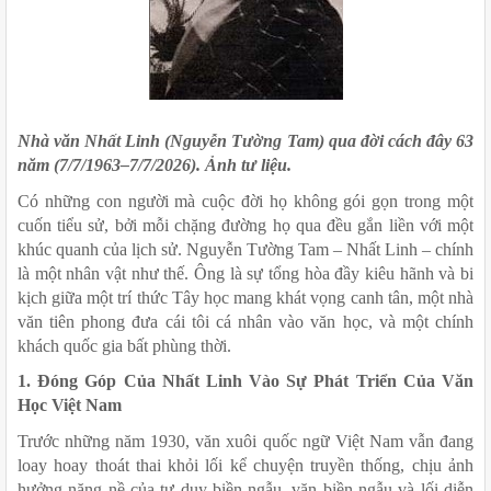
Nhà văn Nhất Linh (Nguyễn Tường Tam) qua đời cách đây 63 
năm (7/7/1963–7/7/2026). Ảnh tư liệu.
Có những con người mà cuộc đời họ không gói gọn trong một 
cuốn tiểu sử, bởi mỗi chặng đường họ qua đều gắn liền với một 
khúc quanh của lịch sử. Nguyễn Tường Tam – Nhất Linh – chính 
là một nhân vật như thế. Ông là sự tổng hòa đầy kiêu hãnh và bi 
kịch giữa một trí thức Tây học mang khát vọng canh tân, một nhà 
văn tiên phong đưa cái tôi cá nhân vào văn học, và một chính 
khách quốc gia bất phùng thời.
1. Đóng Góp Của Nhất Linh Vào Sự Phát Triển Của Văn 
Học Việt Nam
Trước những năm 1930, văn xuôi quốc ngữ Việt Nam vẫn đang 
loay hoay thoát thai khỏi lối kể chuyện truyền thống, chịu ảnh 
hưởng nặng nề của tư duy biền ngẫu, văn biền ngẫu và lối diễn 