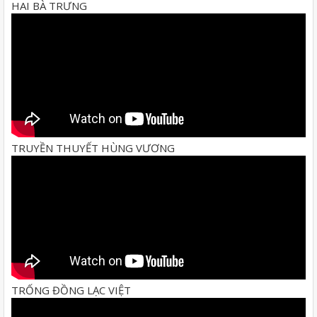
HAI BÀ TRƯNG
TRUYỀN THUYẾT HÙNG VƯƠNG
TRỐNG ĐỒNG LẠC VIỆT