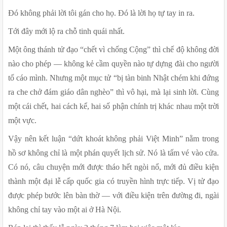
Đó không phải lời tôi gán cho họ. Đó là lời họ tự tay in ra.
Tới đây mới lộ ra chỗ tinh quái nhất.
Một ông thánh tử đạo “chết vì chống Cộng” thì chế độ không đời 
nào cho phép — không kẻ cầm quyền nào tự dựng đài cho người 
tố cáo mình. Nhưng một mục tử “bị tàn binh Nhật chém khi đứng 
ra che chở đám giáo dân nghèo” thì vô hại, mà lại sinh lời. Cùng 
một cái chết, hai cách kể, hai số phận chính trị khác nhau một trời 
một vực.
Vậy nên kết luận “dứt khoát không phải Việt Minh” nằm trong 
hồ sơ không chỉ là một phán quyết lịch sử. Nó là tấm vé vào cửa. 
Có nó, câu chuyện mới được tháo hết ngòi nổ, mới đủ điều kiện 
thành một đại lễ cấp quốc gia có truyền hình trực tiếp. Vị tử đạo 
được phép bước lên bàn thờ — với điều kiện trên đường đi, ngài 
không chỉ tay vào một ai ở Hà Nội.