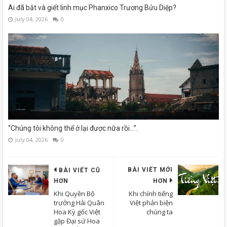
Ai đã bắt và giết linh mục Phanxico Trương Bửu Diệp?
July 04, 2026
0
“Chúng tôi không thể ở lại được nữa rồi...”.
July 04, 2026
0
BÀI VIẾT MỚI
BÀI VIẾT CŨ
HƠN
HƠN
Khi Quyền Bộ
Khi chính tiếng
trưởng Hải Quân
Việt phản biện
Hoa Kỳ gốc Việt
chúng ta
gặp Đại sứ Hoa