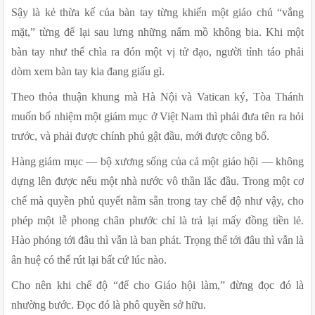
Sậy là kẻ thừa kế của bàn tay từng khiến một giáo chủ “vắng 
mặt,” từng để lại sau lưng những nấm mồ không bia. Khi một 
bàn tay như thế chìa ra đón một vị tử đạo, người tỉnh táo phải 
dòm xem bàn tay kia đang giấu gì.
Theo thỏa thuận khung mà Hà Nội và Vatican ký, Tòa Thánh 
muốn bổ nhiệm một giám mục ở Việt Nam thì phải đưa tên ra hỏi 
trước, và phải được chính phủ gật đầu, mới được công bố.
Hàng giám mục — bộ xương sống của cả một giáo hội — không 
dựng lên được nếu một nhà nước vô thần lắc đầu. Trong một cơ 
chế mà quyền phủ quyết nằm sẵn trong tay chế độ như vậy, cho 
phép một lễ phong chân phước chỉ là trả lại mấy đồng tiền lẻ. 
Hào phóng tới đâu thì vẫn là ban phát. Trọng thể tới đâu thì vẫn là 
ân huệ có thể rút lại bất cứ lúc nào.
Cho nên khi chế độ “để cho Giáo hội làm,” đừng đọc đó là 
nhường bước. Đọc đó là phô quyền sở hữu.