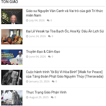
TÔN GIÁO
Giáo sư Nguyễn Văn Canh và Vai trò của giới Trí thức
miền Nam
July 04, 2026
0
Đại Lễ Vesak tại Tòa Bạch Ốc, Hoa Kỳ: Dấu Ấn Lịch Sử
June 24, 2026
0
Truyền Đạo & Cấm Đạo
June 04, 2026
0
Cuộc hành trình “Đi Bộ Vì Hòa Bình” [Walk for Peace]
của Tăng Đoàn Phật Giáo Nguyên Thủy (Theravada)
January 23, 2026
0
Thực Trạng Giáo Phận Vinh
August 29, 2025
0