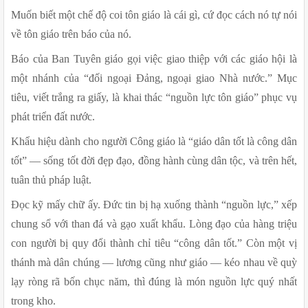
Muốn biết một chế độ coi tôn giáo là cái gì, cứ đọc cách nó tự nói 
về tôn giáo trên báo của nó.
Báo của Ban Tuyên giáo gọi việc giao thiệp với các giáo hội là 
một nhánh của “đối ngoại Đảng, ngoại giao Nhà nước.” Mục 
tiêu, viết trắng ra giấy, là khai thác “nguồn lực tôn giáo” phục vụ 
phát triển đất nước. 
Khẩu hiệu dành cho người Công giáo là “giáo dân tốt là công dân 
tốt” — sống tốt đời đẹp đạo, đồng hành cùng dân tộc, và trên hết, 
tuân thủ pháp luật.
Đọc kỹ mấy chữ ấy. Đức tin bị hạ xuống thành “nguồn lực,” xếp 
chung sổ với than đá và gạo xuất khẩu. Lòng đạo của hàng triệu 
con người bị quy đổi thành chỉ tiêu “công dân tốt.” Còn một vị 
thánh mà dân chúng — lương cũng như giáo — kéo nhau về quỳ 
lạy ròng rã bốn chục năm, thì đúng là món nguồn lực quý nhất 
trong kho.