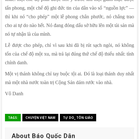
tấn phong, một chế độ ghi đức tin của dân vào sổ “nguồn lực” — 
thì khi nó “cho phép” một lễ phong chân phước, nó chẳng trao 
cho ai tự do nào hết. Nó đang đóng dấu sở hữu lên một tài sản mà 
nó tự nhận là của mình.
Lễ được cho phép, chỉ vì sau khi đã bị rút sạch ngòi, nó không 
tốn của chế độ một xu, mà trả lại đúng thứ chế độ thiếu nhất: tính 
chính danh.
Một vị thánh không chỉ tay buộc tội ai. Đó là loại thánh duy nhất 
mà một nhà nước toàn trị Cộng Sản dám rước vào nhà.
Vô Danh
TAGS:
CHUYỆN VIỆT NAM
TỰ DO_ TÔN GIÁO
About Báo Quốc Dân