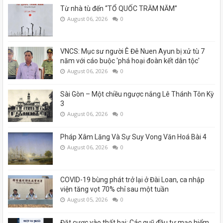
Từ nhà tù đến “TỔ QUỐC TRĂM NĂM”
August 06, 2026
0
VNCS: Mục sư người Ê Đê Nuen Ayun bị xử tù 7
năm với cáo buộc 'phá hoại đoàn kết dân tộc'
August 06, 2026
0
Sài Gòn – Một chiều ngược nắng Lê Thánh Tôn Kỳ
3
August 06, 2026
0
Pháp Xâm Lăng Và Sự Suy Vong Văn Hoá Bài 4
August 06, 2026
0
COVID-19 bùng phát trở lại ở Đài Loan, ca nhập
viện tăng vọt 70% chỉ sau một tuần
August 05, 2026
0
Đặt cược vào thất bại: Các quỹ đầu tư mạo hiểm