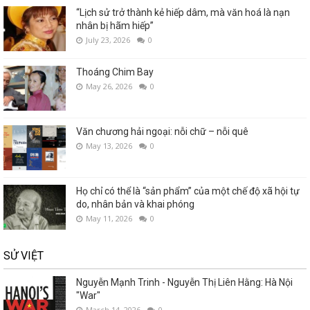
“Lịch sử trở thành kẻ hiếp dâm, mà văn hoá là nạn
nhân bị hãm hiếp”
July 23, 2026
0
Thoáng Chim Bay
May 26, 2026
0
Văn chương hải ngoại: nỗi chữ – nỗi quê
May 13, 2026
0
Họ chỉ có thể là “sản phẩm” của một chế độ xã hội tự
do, nhân bản và khai phóng
May 11, 2026
0
SỬ VIỆT
Nguyễn Mạnh Trinh - Nguyễn Thị Liên Hằng: Hà Nội
"War"
March 14, 2026
0