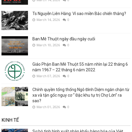
Ts Nguyễn Liên Hằng: Vì sao miền Bắc chiến thắng?
March 14, 2026
0
Ban Mê Thuột ngày đầu ngày cuối
March 10, 2026
0
Giáo Phận Ban Mê Thuột 55 năm nhìn lại 22 tháng 6
năm 1967 – 22 tháng 6 năm 2022
March 07, 2026
0
Chính quyền tổng thống Ngô Đình Diệm ngăn chận từ
xa và tận gốc nguy cơ “ Đặc khu tự trị Chợ Lớn” ra
sao?
March 01, 2026
0
KINH TẾ
Sơ bộ tình hình xuất nhập khẩu hàng hóa của Việt