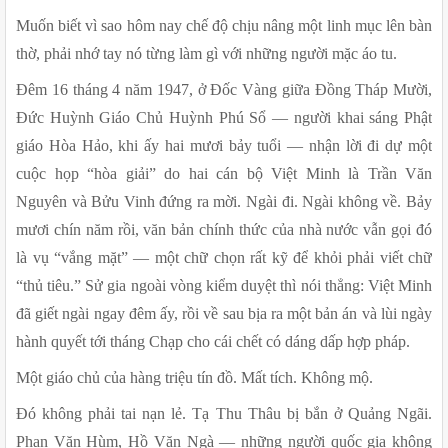
Muốn biết vì sao hôm nay chế độ chịu nâng một linh mục lên bàn 
thờ, phải nhớ tay nó từng làm gì với những người mặc áo tu.
Đêm 16 tháng 4 năm 1947, ở Đốc Vàng giữa Đồng Tháp Mười, 
Đức Huỳnh Giáo Chủ Huỳnh Phú Sổ — người khai sáng Phật 
giáo Hòa Hảo, khi ấy hai mươi bảy tuổi — nhận lời đi dự một 
cuộc họp “hòa giải” do hai cán bộ Việt Minh là Trần Văn 
Nguyên và Bửu Vinh đứng ra mời. Ngài đi. Ngài không về. Bảy 
mươi chín năm rồi, văn bản chính thức của nhà nước vẫn gọi đó 
là vụ “vắng mặt” — một chữ chọn rất kỹ để khỏi phải viết chữ 
“thủ tiêu.” Sử gia ngoài vòng kiểm duyệt thì nói thẳng: Việt Minh 
đã giết ngài ngay đêm ấy, rồi về sau bịa ra một bản án và lùi ngày 
hành quyết tới tháng Chạp cho cái chết có dáng dấp hợp pháp.
Một giáo chủ của hàng triệu tín đồ. Mất tích. Không mộ.
Đó không phải tai nạn lẻ. Tạ Thu Thâu bị bắn ở Quảng Ngãi. 
Phan Văn Hùm, Hồ Văn Ngà — những người quốc gia không 