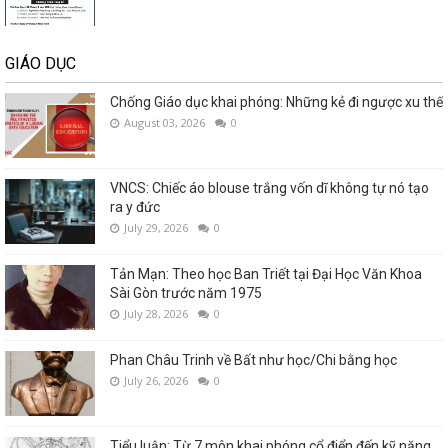
GIÁO DỤC
Chống Giáo dục khai phóng: Những kẻ đi ngược xu thế
August 03, 2026
0
VNCS: Chiếc áo blouse trắng vốn dĩ không tự nó tạo
ra y đức
July 29, 2026
0
Tản Mạn: Theo học Ban Triết tại Đại Học Văn Khoa
Sài Gòn trước năm 1975
July 28, 2026
0
Phan Châu Trinh về Bất như học/Chi bằng học
July 26, 2026
0
Tiểu luận: Từ 7 môn khai phóng cổ điển đến kỹ năng