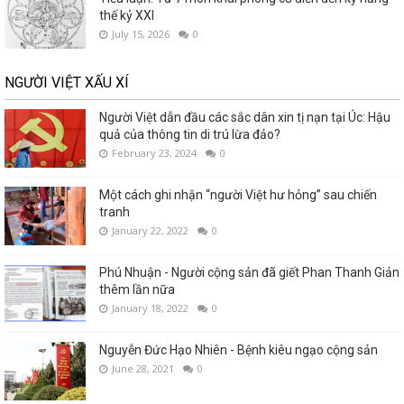
thế kỷ XXI
July 15, 2026
0
NGƯỜI VIỆT XẤU XÍ
Người Việt dẫn đầu các sắc dân xin tị nạn tại Úc: Hậu
quả của thông tin di trú lừa đảo?
February 23, 2024
0
Một cách ghi nhận “người Việt hư hỏng” sau chiến
tranh
January 22, 2022
0
Phú Nhuận - Người cộng sản đã giết Phan Thanh Giản
thêm lần nữa
January 18, 2022
0
Nguyễn Đức Hạo Nhiên - Bệnh kiêu ngạo cộng sản
June 28, 2021
0