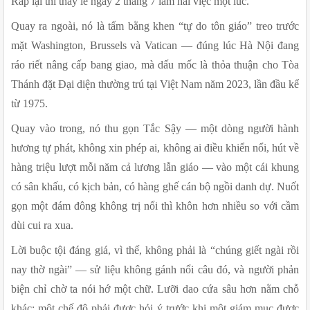
Ráp lại thì thấy lễ ngày 2 tháng 7 làm hai việc một lúc.
Quay ra ngoài, nó là tấm bằng khen “tự do tôn giáo” treo trước 
mặt Washington, Brussels và Vatican — đúng lúc Hà Nội đang 
ráo riết nâng cấp bang giao, mà dấu mốc là thỏa thuận cho Tòa 
Thánh đặt Đại diện thường trú tại Việt Nam năm 2023, lần đầu kể 
từ 1975. 
Quay vào trong, nó thu gọn Tắc Sậy — một dòng người hành 
hương tự phát, không xin phép ai, không ai điều khiển nổi, hút về 
hàng triệu lượt mỗi năm cả lương lẫn giáo — vào một cái khung 
có sân khấu, có kịch bản, có hàng ghế cán bộ ngồi danh dự. Nuốt 
gọn một đám đông không trị nổi thì khôn hơn nhiều so với cầm 
dùi cui ra xua.
Lời buộc tội đáng giá, vì thế, không phải là “chúng giết ngài rồi 
nay thờ ngài” — sử liệu không gánh nổi câu đó, và người phản 
biện chỉ chờ ta nói hớ một chữ. Lưỡi dao cứa sâu hơn nằm chỗ 
khác: một chế độ phải được hỏi ý trước khi một giám mục được 