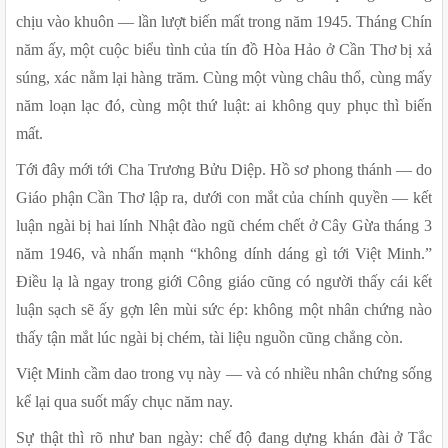
chịu vào khuôn — lần lượt biến mất trong năm 1945. Tháng Chín 
năm ấy, một cuộc biểu tình của tín đồ Hòa Hảo ở Cần Thơ bị xả 
súng, xác nằm lại hàng trăm. Cùng một vùng châu thổ, cùng mấy 
năm loạn lạc đó, cùng một thứ luật: ai không quy phục thì biến 
mất.
Tới đây mới tới Cha Trương Bửu Diệp. Hồ sơ phong thánh — do 
Giáo phận Cần Thơ lập ra, dưới con mắt của chính quyền — kết 
luận ngài bị hai lính Nhật đào ngũ chém chết ở Cây Gừa tháng 3 
năm 1946, và nhấn mạnh “không dính dáng gì tới Việt Minh.” 
Điều lạ là ngay trong giới Công giáo cũng có người thấy cái kết 
luận sạch sẽ ấy gợn lên mùi sức ép: không một nhân chứng nào 
thấy tận mắt lúc ngài bị chém, tài liệu nguồn cũng chẳng còn.
Việt Minh cầm dao trong vụ này — và có nhiều nhân chứng sống 
kể lại qua suốt mấy chục năm nay.
Sự thật thì rõ như ban ngày: chế độ đang dựng khán đài ở Tắc 