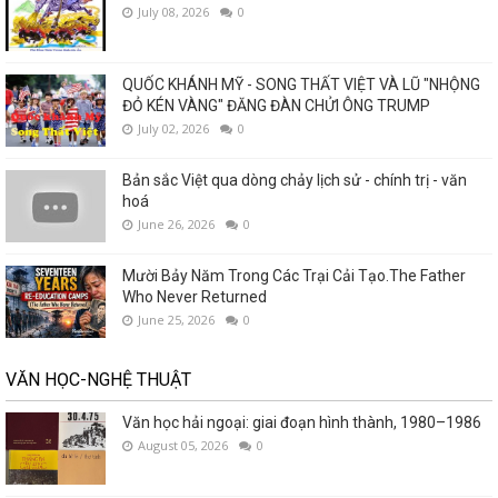
July 08, 2026
0
QUỐC KHÁNH MỸ - SONG THẤT VIỆT VÀ LŨ "NHỘNG
ĐỎ KÉN VÀNG" ĐĂNG ĐÀN CHỬI ÔNG TRUMP
July 02, 2026
0
Bản sắc Việt qua dòng chảy lịch sử - chính trị - văn
hoá
June 26, 2026
0
Mười Bảy Năm Trong Các Trại Cải Tạo.The Father
Who Never Returned
June 25, 2026
0
VĂN HỌC-NGHỆ THUẬT
Văn học hải ngoại: giai đoạn hình thành, 1980–1986
August 05, 2026
0