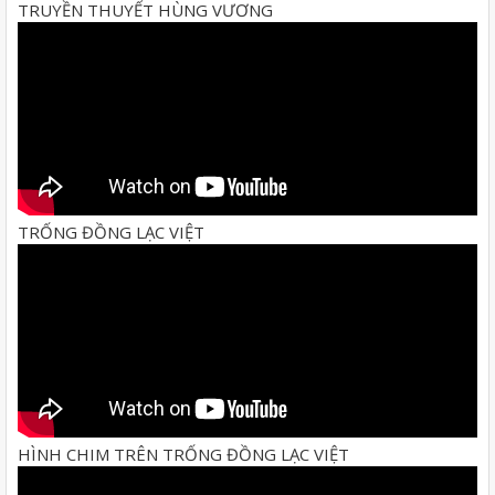
TRUYỀN THUYẾT HÙNG VƯƠNG
TRỐNG ĐỒNG LẠC VIỆT
HÌNH CHIM TRÊN TRỐNG ĐỒNG LẠC VIỆT