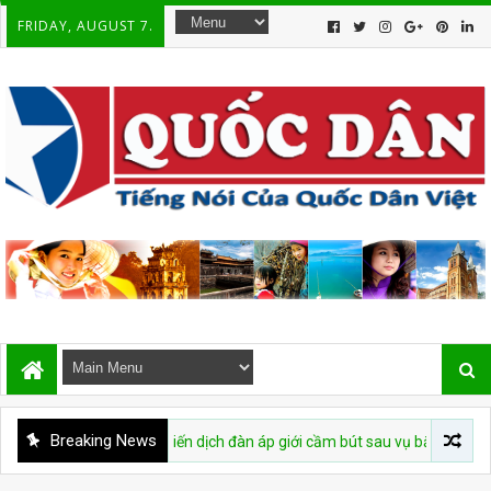
FRIDAY, AUGUST 7.
Breaking News
ộc tái diễn chiến dịch đàn áp giới cầm bút sau vụ bắt giữ tác giả