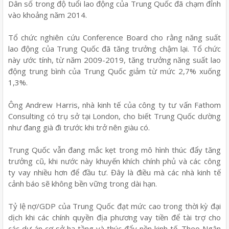
Dân số trong độ tuổi lao động của Trung Quốc đã chạm đỉnh
vào khoảng năm 2014.
Tổ chức nghiên cứu Conference Board cho rằng năng suất
lao động của Trung Quốc đã tăng trưởng chậm lại. Tổ chức
này ước tính, từ năm 2009-2019, tăng trưởng năng suất lao
động trung bình của Trung Quốc giảm từ mức 2,7% xuống
1,3%.
Ông Andrew Harris, nhà kinh tế của công ty tư vấn Fathom
Consulting có trụ sở tại London, cho biết Trung Quốc dường
như đang già đi trước khi trở nên giàu có.
Trung Quốc vẫn đang mắc kẹt trong mô hình thúc đẩy tăng
trưởng cũ, khi nước này khuyến khích chính phủ và các công
ty vay nhiều hơn để đầu tư. Đây là điều mà các nhà kinh tế
cảnh báo sẽ không bền vững trong dài hạn.
Tỷ lệ nợ/GDP của Trung Quốc đạt mức cao trong thời kỳ đại
dịch khi các chính quyền địa phương vay tiền để tài trợ cho
các dự án cơ sở hạ tầng và thúc đẩy nền kinh tế. Theo Ngân