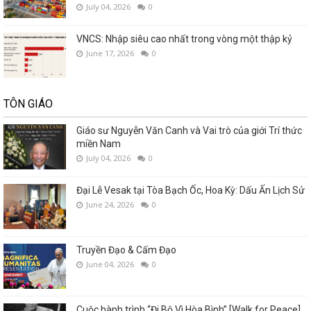
July 04, 2026
0
VNCS: Nhập siêu cao nhất trong vòng một thập kỷ
June 17, 2026
0
TÔN GIÁO
Giáo sư Nguyễn Văn Canh và Vai trò của giới Trí thức
miền Nam
July 04, 2026
0
Đại Lễ Vesak tại Tòa Bạch Ốc, Hoa Kỳ: Dấu Ấn Lịch Sử
June 24, 2026
0
Truyền Đạo & Cấm Đạo
June 04, 2026
0
Cuộc hành trình “Đi Bộ Vì Hòa Bình” [Walk for Peace]