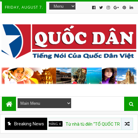
FRIDAY, AUGUST 7.
Breaking News
QUỐC HẬN 30 THÁNG 4
Từ nhà tù đến “TỔ QUỐC TRĂM NĂM”