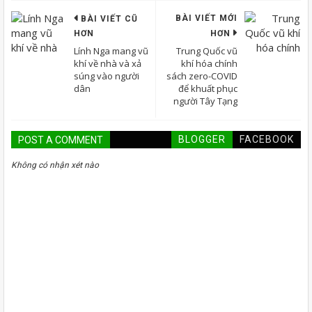
BÀI VIẾT MỚI
BÀI VIẾT CŨ
HƠN
HƠN
Lính Nga mang vũ
Trung Quốc vũ
khí về nhà và xả
khí hóa chính
súng vào người
sách zero-COVID
dân
để khuất phục
người Tây Tạng
BLOGGER
FACEBOOK
POST A COMMENT
Không có nhận xét nào