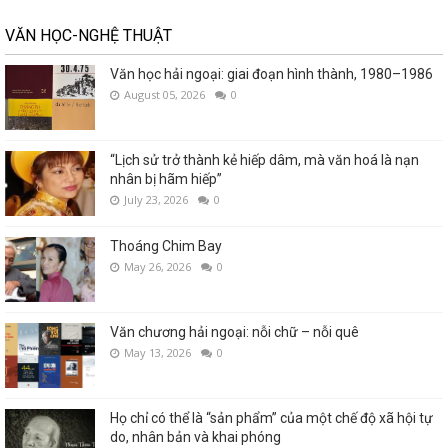
VĂN HỌC-NGHỆ THUẬT
Văn học hải ngoại: giai đoạn hình thành, 1980–1986
August 05, 2026
0
“Lịch sử trở thành kẻ hiếp dâm, mà văn hoá là nạn
nhân bị hãm hiếp”
July 23, 2026
0
Thoáng Chim Bay
May 26, 2026
0
Văn chương hải ngoại: nỗi chữ – nỗi quê
May 13, 2026
0
Họ chỉ có thể là “sản phẩm” của một chế độ xã hội tự
do, nhân bản và khai phóng