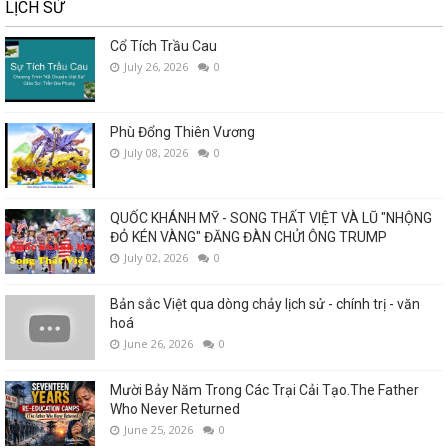
LỊCH SỬ
Cổ Tích Trầu Cau
July 26, 2026
0
Phù Đổng Thiên Vương
July 08, 2026
0
QUỐC KHÁNH MỸ - SONG THẤT VIỆT VÀ LŨ "NHỘNG
ĐỎ KÉN VÀNG" ĐĂNG ĐÀN CHỬI ÔNG TRUMP
July 02, 2026
0
Bản sắc Việt qua dòng chảy lịch sử - chính trị - văn
hoá
June 26, 2026
0
Mười Bảy Năm Trong Các Trại Cải Tạo.The Father
Who Never Returned
June 25, 2026
0