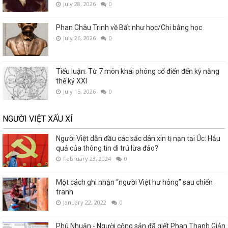
July 28, 2026
0
Phan Châu Trinh về Bất như học/Chi bằng học
July 26, 2026
0
Tiểu luận: Từ 7 môn khai phóng cổ điển đến kỹ năng
thế kỷ XXI
July 15, 2026
0
NGƯỜI VIỆT XẤU XÍ
Người Việt dẫn đầu các sắc dân xin tị nạn tại Úc: Hậu
quả của thông tin di trú lừa đảo?
February 23, 2024
0
Một cách ghi nhận “người Việt hư hỏng” sau chiến
tranh
January 22, 2022
0
Phú Nhuận - Người cộng sản đã giết Phan Thanh Giản