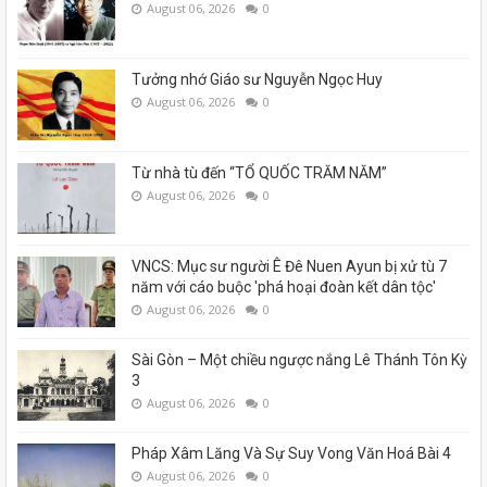
August 06, 2026
0
Tưởng nhớ Giáo sư Nguyễn Ngọc Huy
August 06, 2026
0
Từ nhà tù đến “TỔ QUỐC TRĂM NĂM”
August 06, 2026
0
VNCS: Mục sư người Ê Đê Nuen Ayun bị xử tù 7
năm với cáo buộc 'phá hoại đoàn kết dân tộc'
August 06, 2026
0
Sài Gòn – Một chiều ngược nắng Lê Thánh Tôn Kỳ
3
August 06, 2026
0
Pháp Xâm Lăng Và Sự Suy Vong Văn Hoá Bài 4
August 06, 2026
0