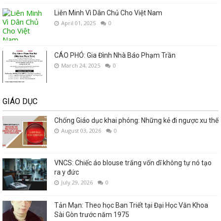
Liên Minh Vì Dân Chủ Cho Việt Nam
April 01, 2025
0
CÁO PHÓ: Gia Đình Nhà Báo Phạm Trần
March 24, 2025
0
GIÁO DỤC
Chống Giáo dục khai phóng: Những kẻ đi ngược xu thế
August 03, 2026
0
VNCS: Chiếc áo blouse trắng vốn dĩ không tự nó tạo
ra y đức
July 29, 2026
0
Tản Mạn: Theo học Ban Triết tại Đại Học Văn Khoa
Sài Gòn trước năm 1975