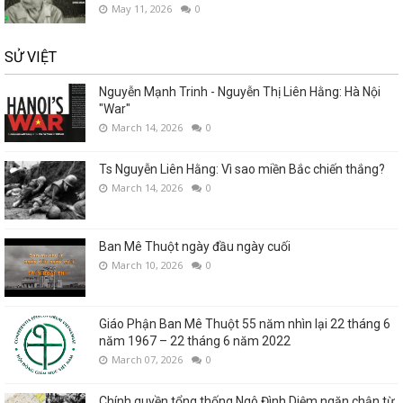
May 11, 2026
0
SỬ VIỆT
Nguyễn Mạnh Trinh - Nguyễn Thị Liên Hằng: Hà Nội
"War"
March 14, 2026
0
Ts Nguyễn Liên Hằng: Vì sao miền Bắc chiến thắng?
March 14, 2026
0
Ban Mê Thuột ngày đầu ngày cuối
March 10, 2026
0
Giáo Phận Ban Mê Thuột 55 năm nhìn lại 22 tháng 6
năm 1967 – 22 tháng 6 năm 2022
March 07, 2026
0
Chính quyền tổng thống Ngô Đình Diệm ngăn chận từ