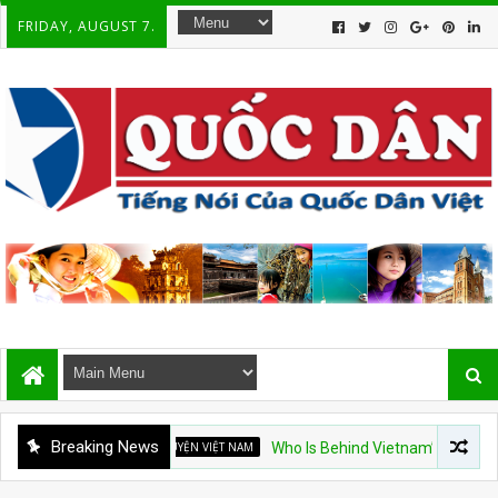
FRIDAY, AUGUST 7.
Breaking News
CHUYỆN VIỆT NAM
Who Is Behind Vietnam’s “Red Guards” A