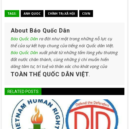
TAGS:
ANH QUOC
CHÍNH TRỊ-XÃ HỘI
CSVN
About Báo Quốc Dân
Báo Quốc Dân
ra đời như một trong những nỗ lực cụ
thể của sự kết hợp chung của tiếng nói Quốc dân Việt.
Báo Quốc Dân
xuất phát từ những tấm lòng yêu thương
đất nước chân thành, cùng những ý chí muốn hiến
dâng tâm tư, trí tuệ và thân xác cho khát vọng của
TOÀN THỂ QUỐC DÂN VIỆT
.
RELATED POSTS