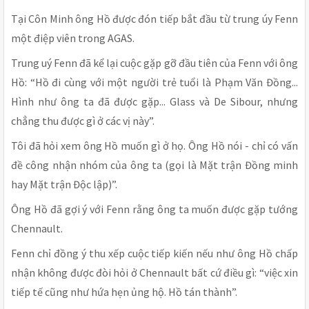
Tại Côn Minh ông Hồ được đón tiếp bắt đầu từ trung úy Fenn
một điệp viên trong AGAS.
Trung uý Fenn đã kể lại cuộc gặp gỡ đầu tiên của Fenn với ông
Hồ: “Hồ đi cùng với một người trẻ tuổi là Phạm Văn Đồng...
Hình như ông ta đã được gặp... Glass và De Sibour, nhưng
chẳng thu được gì ở các vị này”.
Tôi đã hỏi xem ông Hồ muốn gì ở họ. Ông Hồ nói - chỉ có vấn
đề công nhận nhóm của ông ta (gọi là Mặt trận Đồng minh
hay Mặt trận Độc lập)”.
Ông Hồ đã gợi ý với Fenn rằng ông ta muốn được gặp tướng
Chennault.
Fenn chỉ đồng ý thu xếp cuộc tiếp kiến nếu như ông Hồ chấp
nhận không được đòi hỏi ở Chennault bất cứ điều gì: “việc xin
tiếp tế cũng như hứa hẹn ủng hộ. Hồ tán thành”.