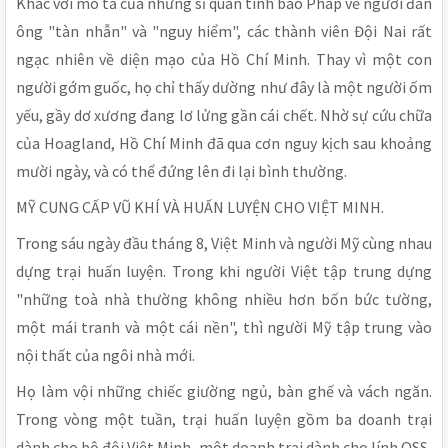
Khác với mô tả của những sĩ quan tình báo Pháp về người đàn
ông "tàn nhẫn" và "nguy hiểm", các thành viên Đội Nai rất
ngạc nhiên về diện mạo của Hồ Chí Minh. Thay vì một con
người gớm guốc, họ chỉ thấy dường như đây là một người ốm
yếu, gầy dơ xương đang lơ lửng gần cái chết. Nhờ sự cứu chữa
của Hoagland, Hồ Chí Minh đã qua cơn nguy kịch sau khoảng
mười ngày, và có thể đứng lên đi lại bình thường.
MỸ CUNG CẤP VŨ KHÍ VÀ HUẤN LUYỆN CHO VIỆT MINH.
Trong sáu ngày đầu tháng 8, Việt Minh và người Mỹ cùng nhau
dựng trại huấn luyện. Trong khi người Việt tập trung dựng
"những toà nhà thường không nhiều hơn bốn bức tường,
một mái tranh và một cái nền", thì người Mỹ tập trung vào
nội thất của ngôi nhà mới.
Họ làm vội những chiếc giường ngủ, bàn ghế và vách ngăn.
Trong vòng một tuần, trại huấn luyện gồm ba doanh trại
dành cho bộ đội Việt Minh, một doanh trại dành cho lính OSS,