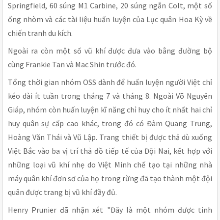
Springfield, 60 súng M1 Carbine, 20 súng ngắn Colt, một số
ống nhòm và các tài liệu huấn luyện của Lục quân Hoa Kỳ về
chiến tranh du kích.
Ngoài ra còn một số vũ khí được đưa vào bằng đường bộ
cùng Frankie Tan và Mac Shin trước đó.
Tổng thời gian nhóm OSS dành để huấn luyện người Việt chỉ
kéo dài ít tuần trong tháng 7 và tháng 8. Ngoài Võ Nguyên
Giáp, nhóm còn huấn luyện kĩ năng chỉ huy cho ít nhất hai chỉ
huy quân sự cấp cao khác, trong đó có Đàm Quang Trung,
Hoàng Văn Thái và Vũ Lập. Trang thiết bị được thả dù xuống
Việt Bắc vào ba vị trí thả đồ tiếp tế của Đội Nai, kết hợp với
những loại vũ khí nhẹ do Việt Minh chế tạo tại những nhà
máy quân khí đơn sơ của họ trong rừng đã tạo thành một đội
quân được trang bị vũ khí đầy đủ.
Henry Prunier đã nhận xét "Đây là một nhóm được tinh