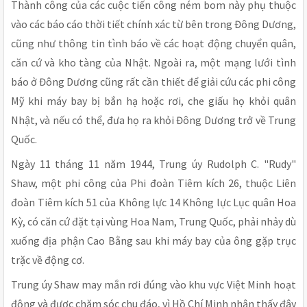
Thành công của các cuộc tiến công ném bom này phụ thuộc
vào các báo cáo thời tiết chính xác từ bên trong Đông Dương,
cũng như thông tin tình báo về các hoạt động chuyển quân,
căn cứ và kho tàng của Nhật. Ngoài ra, một mạng lưới tình
báo ở Đông Dương cũng rất cần thiết để giải cứu các phi công
Mỹ khi máy bay bị bắn hạ hoặc rơi, che giấu họ khỏi quân
Nhật, và nếu có thể, đưa họ ra khỏi Đông Dương trở về Trung
Quốc.
Ngày 11 tháng 11 năm 1944, Trung úy Rudolph C. "Rudy"
Shaw, một phi công của Phi đoàn Tiêm kích 26, thuộc Liên
đoàn Tiêm kích 51 của Không lực 14 Không lực Lục quân Hoa
Kỳ, có căn cứ đặt tại vùng Hoa Nam, Trung Quốc, phải nhảy dù
xuống địa phận Cao Bằng sau khi máy bay của ông gặp trục
trặc về động cơ.
Trung úy Shaw may mắn rơi đúng vào khu vực Việt Minh hoạt
động và được chăm sóc chu đáo, vì Hồ Chí Minh nhận thấy đây