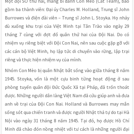
Một đội SO thứ hai, mang bí danh Con Mèo (Cat Team), bao
gồm ba thành viên: Đại úy Charles M. Holland, Trung sĩ John
Burrowes và điện đài viên – Trung sĩ John L. Stoyka. Họ nhảy
dù xuống khu trại của Việt Minh tại Tân Trào vào ngày 29
tháng 7 cùng với đợt đổ quân thứ hai của Đội Nai. Do có
nhiệm vụ riêng biệt với Đội Con Nai, nên sau cuộc gặp gỡ với
các cán bộ Việt Minh, họ lập tức di chuyển vào rừng, lập trại
riêng và thực hiện nhiệm vụ của mình.
Nhóm Con Mèo bị quân Nhật bắt sống vào giữa tháng 8 năm
1945. Stoyka, vốn là một cựu binh từng hoạt động ở sau
phòng tuyến quân đội Đức Quốc Xã tại Pháp, đã trốn thoát
được. Những người dân làng Việt Nam đã cứu giúp anh và đưa
anh về trại của Đội Con Nai. Holland và Burrowes may mắn
sống sót qua chiến tranh và được người Nhật thả tự do tại Hà
Nội vào ngày 31 tháng 8 năm 1945. Tại đó, họ được Hồ Chí
Minh đã chào đón nồng nhiệt với tư cách là những người đại