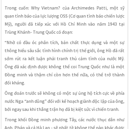
Trong cuốn: Why Vietnam? của Archimedes Patti, một sỹ
quan tình báo của lực lượng OSS (Cơ quan tình báo chiến lược
Mỹ), người đã tiếp xúc với Hồ Chí Minh vào năm 1943 tại
Trùng Khánh- Trung Quốc có đoạn:
“Nhờ có đầu óc phân tích, bản chất thực dụng và một sự
thông hiểu sâu sắc tình hình chính trị thế giới, ông Hồ đã rất
sớm rút ra kết luận phải tranh thủ cảm tình của nước Mỹ.
Ông đã xác định được không thể coi Trung Quốc như là một
Đồng minh và thậm chí còn hơn thế nữa, có thể trở thành
đối kháng.
Ông đoán trước sẽ không có một sự ủng hộ tích cực về phía
nước Nga “anh dũng” đối với kế hoạch giành độc lập của ông,
bởi ngay sau khi thắng trận họ đã bị kiệt sức vì chiến tranh.
Trong khối Đồng minh phương Tây, các nước thục dân như
Anh, Pháp và cả Hà Lan - sẽ nhất tề không thể nào khác được