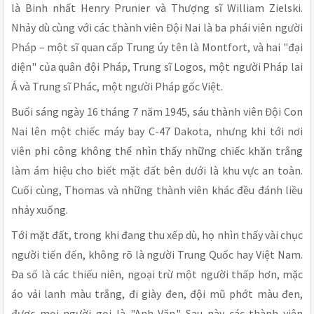
là Binh nhất Henry Prunier và Thượng sĩ William Zielski.
Nhảy dù cùng với các thành viên Đội Nai là ba phái viên người
Pháp – một sĩ quan cấp Trung úy tên là Montfort, và hai "đại
diện" của quân đội Pháp, Trung sĩ Logos, một người Pháp lai
Á và Trung sĩ Phác, một người Pháp gốc Việt.
Buổi sáng ngày 16 tháng 7 năm 1945, sáu thành viên Đội Con
Nai lên một chiếc máy bay C-47 Dakota, nhưng khi tới nơi
viên phi công không thể nhìn thấy những chiếc khăn trắng
làm ám hiệu cho biết mặt đất bên dưới là khu vực an toàn.
Cuối cùng, Thomas và những thành viên khác đều đánh liều
nhảy xuống.
Tới mặt đất, trong khi đang thu xếp dù, họ nhìn thấy vài chục
người tiến đến, không rõ là người Trung Quốc hay Việt Nam.
Đa số là các thiếu niên, ngoại trừ một người thấp hơn, mặc
áo vải lanh màu trắng, đi giày đen, đội mũ phớt màu đen,
được mọi người gọi là "Anh Văn." Sau này các thành viên