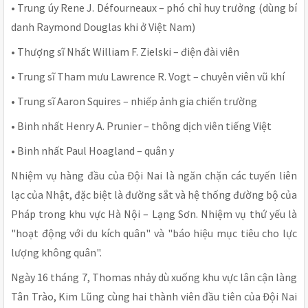
• Trung úy Rene J. Défourneaux – phó chỉ huy trưởng (dùng bí
danh Raymond Douglas khi ở Việt Nam)
• Thượng sĩ Nhất William F. Zielski – điện đài viên
• Trung sĩ Tham mưu Lawrence R. Vogt – chuyên viên vũ khí
• Trung sĩ Aaron Squires – nhiếp ảnh gia chiến trường
• Binh nhất Henry A. Prunier – thông dịch viên tiếng Việt
• Binh nhất Paul Hoagland – quân y
Nhiệm vụ hàng đầu của Đội Nai là ngăn chặn các tuyến liên
lạc của Nhật, đặc biệt là đường sắt và hệ thống đường bộ của
Pháp trong khu vực Hà Nội – Lạng Sơn. Nhiệm vụ thứ yếu là
"hoạt động với du kích quân" và "báo hiệu mục tiêu cho lực
lượng không quân".
Ngày 16 tháng 7, Thomas nhảy dù xuống khu vực lân cận làng
Tân Trào, Kim Lũng cùng hai thành viên đầu tiên của Đội Nai