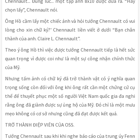
Chennault... Đúng lúc... một tập ảnh 8x10 được đưa ra. “Hãy
chọn lấy”, Chennault nói.
Ông Hồ cầm lấy một chiếc ảnh và hỏi tướng Chennault có vui
lòng cho xin chữ ký?' Chennault liền viết ở dưới “Bạn chân
thành của anh. Claire L. Chennault”.
Theo ý ông Hồ thì việc được tướng Chennault tiếp là hết sức
quan trọng vì được coi như là một sự công nhận chính thức
của Mỹ.
Nhưng tấm ảnh có chữ ký đã trở thành vật có ý nghĩa quan
trọng sống còn đối với ông khi ông rất cần một chứng cứ cụ
thể để thuyết phục một số người Việt Nam quốc gia đa nghi
rằng ông đã giành được sự ủng hộ của Mỹ. Đó chỉ là một mưu
mẹo không có cơ sở nhưng cũng đã đạt được kết quả.
TRỞ THÀNH ĐIỆP VIÊN CỦA OSS.
Tướng Chennault sau khi khi nghe báo cáo của trung úy Fenn