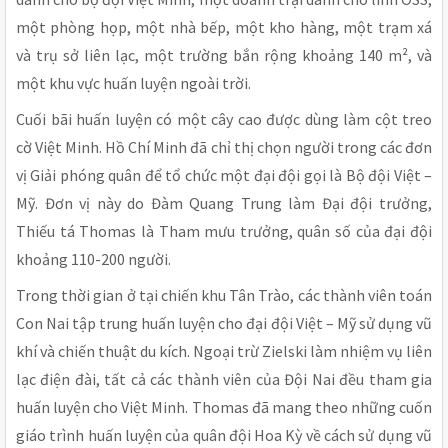
một phòng họp, một nhà bếp, một kho hàng, một trạm xá
và trụ sở liên lạc, một trường bắn rộng khoảng 140 m², và
một khu vực huấn luyện ngoài trời.
Cuối bãi huấn luyện có một cây cao được dùng làm cột treo
cờ Việt Minh. Hồ Chí Minh đã chỉ thị chọn người trong các đơn
vị Giải phóng quân để tổ chức một đại đội gọi là Bộ đội Việt –
Mỹ. Đơn vị này do Đàm Quang Trung làm Đại đội trưởng,
Thiếu tá Thomas là Tham mưu trưởng, quân số của đại đội
khoảng 110-200 người.
Trong thời gian ở tại chiến khu Tân Trào, các thành viên toán
Con Nai tập trung huấn luyện cho đại đội Việt – Mỹ sử dụng vũ
khí và chiến thuật du kích. Ngoại trừ Zielski làm nhiệm vụ liên
lạc điện đài, tất cả các thành viên của Đội Nai đều tham gia
huấn luyện cho Việt Minh. Thomas đã mang theo những cuốn
giáo trình huấn luyện của quân đội Hoa Kỳ về cách sử dụng vũ