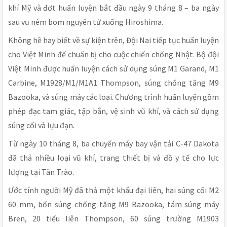
khí Mỹ và đợt huấn luyện bắt đầu ngày 9 tháng 8 – ba ngày
sau vụ ném bom nguyên tử xuống Hiroshima.
Không hề hay biết về sự kiện trên, Đội Nai tiếp tục huấn luyện
cho Việt Minh để chuẩn bị cho cuộc chiến chống Nhật. Bộ đội
Việt Minh được huấn luyện cách sử dụng súng M1 Garand, M1
Carbine, M1928/M1/M1A1 Thompson, súng chống tăng M9
Bazooka, và súng máy các loại. Chương trình huấn luyện gồm
phép đạc tam giác, tập bắn, vệ sinh vũ khí, và cách sử dụng
súng cối và lựu đạn.
Từ ngày 10 tháng 8, ba chuyến máy bay vận tải C-47 Dakota
đã thả nhiều loại vũ khí, trang thiết bị và đồ y tế cho lực
lượng tại Tân Trào.
Ước tính người Mỹ đã thả một khẩu đại liên, hai súng cối M2
60 mm, bốn súng chống tăng M9 Bazooka, tám súng máy
Bren, 20 tiểu liên Thompson, 60 súng trường M1903