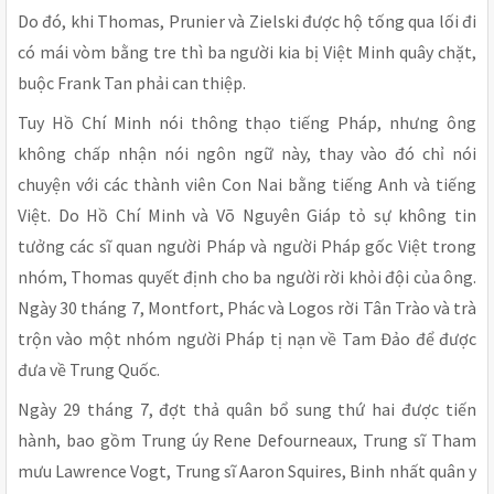
Do đó, khi Thomas, Prunier và Zielski được hộ tống qua lối đi
có mái vòm bằng tre thì ba người kia bị Việt Minh quây chặt,
buộc Frank Tan phải can thiệp.
Tuy Hồ Chí Minh nói thông thạo tiếng Pháp, nhưng ông
không chấp nhận nói ngôn ngữ này, thay vào đó chỉ nói
chuyện với các thành viên Con Nai bằng tiếng Anh và tiếng
Việt. Do Hồ Chí Minh và Võ Nguyên Giáp tỏ sự không tin
tưởng các sĩ quan người Pháp và người Pháp gốc Việt trong
nhóm, Thomas quyết định cho ba người rời khỏi đội của ông.
Ngày 30 tháng 7, Montfort, Phác và Logos rời Tân Trào và trà
trộn vào một nhóm người Pháp tị nạn về Tam Đảo để được
đưa về Trung Quốc.
Ngày 29 tháng 7, đợt thả quân bổ sung thứ hai được tiến
hành, bao gồm Trung úy Rene Defourneaux, Trung sĩ Tham
mưu Lawrence Vogt, Trung sĩ Aaron Squires, Binh nhất quân y