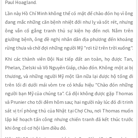
Paul Hoagland.
Lần này Hồ Chí Minh không thể có mặt để chào đón họ vì ông
đang mắc những căn bệnh nhiệt đới như lỵ và sốt rét, nhưng
ông vẫn cố gắng tranh thủ sự kiện họ đến nơi. Nằm trên
giường bệnh, ông đề nghị nhân dân địa phương đến khoảng
rừng thưa và chờ đợi những người Mỹ "rơi từ trên trời xuống".
Khi các thành viên Đội Nai tiếp đất an toàn, họ được Tan,
Phelan, Zielski và Võ Nguyên Giáp, chào đón. Không một ai bị
thương, và những người Mỹ một lần nữa lại được hộ tống đi
trên lối đi dưới mái vòm tre có khẩu hiệu "Chào đón những
người bạn Mỹ của chúng ta". Cả đội không được gặp Thomas
và Prunier cho tới đêm hôm sau; hai người này lúc đó đi trinh
sát vị trí phòng thủ của Nhật tại Chợ Chu, nơi Thomas muốn
lập kế hoạch tấn công nhưng chiến tranh đã kết thúc trước
khi ông có cơ hội làm điều đó.