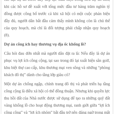
khi các hồ sơ đề xuất với tổng mức đầu tư hàng trăm nghìn tỷ 
đồng được công bố trước cả khi xã hội có một cuộc phản biện 
đầy đủ, người dân bắt đầu cảm thấy mình không còn là chủ thể 
của quy hoạch, mà chỉ là đối tượng phải chấp nhận quy hoạch 
(8).
Dự án công ích hay thương vụ địa ốc khổng lồ? 
Câu hỏi đau đớn nhất mà người dân đặt ra là: Nếu đây là dự án 
phục vụ lợi ích công cộng, tại sao trong đó lại xuất hiện sân golf, 
khu biệt thự cao cấp, khu thương mại ven sông và những “phòng 
khách đô thị” dành cho tầng lớp giàu có?
Một dự án chống ngập, chỉnh trang đô thị và phát triển hạ tầng 
công cộng là điều xã hội có thể đồng thuận. Nhưng khi quyền lực 
thu hồi đất của Nhà nước được sử dụng để tạo ra những quỹ đất 
vàng khổng lồ cho hoạt động thương mại, ranh giới giữa “lợi ích 
công cộng” và “lợi ích nhóm” bắt đầu trở nên đáng ngờ trong mắt 