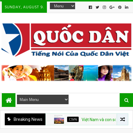
SUNDAY, AUGUST 9.
Breaking News
CSVN
Việt Nam và con số tăng trưởng 10%: B