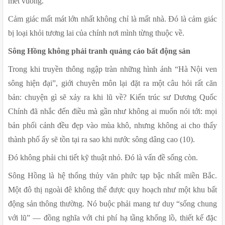
mét vuông.
Cảm giác mất mát lớn nhất không chỉ là mất nhà. Đó là cảm giác 
bị loại khỏi tương lai của chính nơi mình từng thuộc về.
Sông Hồng không phải tranh quảng cáo bất động sản 
Trong khi truyền thông ngập tràn những hình ảnh “Hà Nội ven 
sông hiện đại”, giới chuyên môn lại đặt ra một câu hỏi rất căn 
bản: chuyện gì sẽ xảy ra khi lũ về? Kiến trúc sư Dương Quốc 
Chính đã nhắc đến điều mà gần như không ai muốn nói tới: mọi 
bản phối cảnh đều đẹp vào mùa khô, nhưng không ai cho thấy 
thành phố ấy sẽ tồn tại ra sao khi nước sông dâng cao (10).
Đó không phải chi tiết kỹ thuật nhỏ. Đó là vấn đề sống còn.
Sông Hồng là hệ thống thủy văn phức tạp bậc nhất miền Bắc. 
Một đô thị ngoài đê không thể được quy hoạch như một khu bất 
động sản thông thường. Nó buộc phải mang tư duy “sống chung 
với lũ” — đồng nghĩa với chi phí hạ tầng khổng lồ, thiết kế đặc 