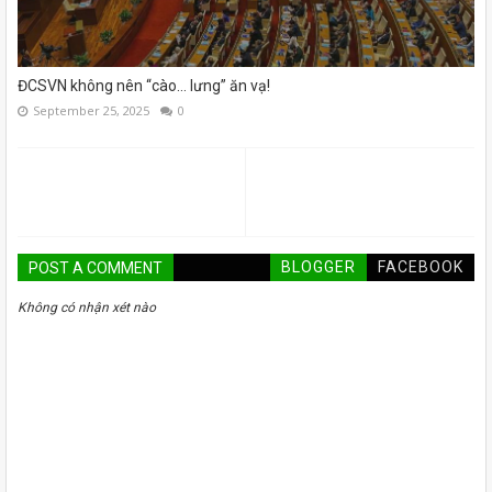
ĐCSVN không nên “cào… lưng” ăn vạ!
September 25, 2025
0
BLOGGER
FACEBOOK
POST A COMMENT
Không có nhận xét nào