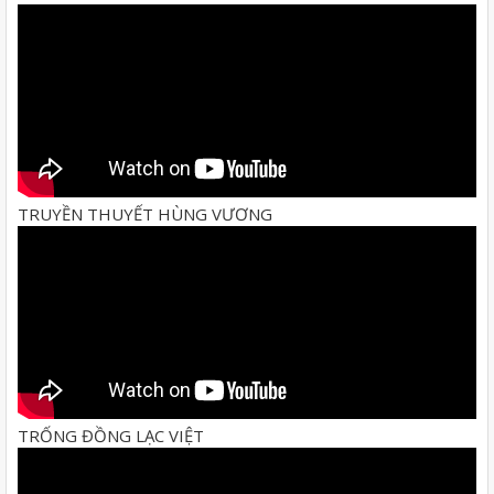
TRUYỀN THUYẾT HÙNG VƯƠNG
TRỐNG ĐỒNG LẠC VIỆT