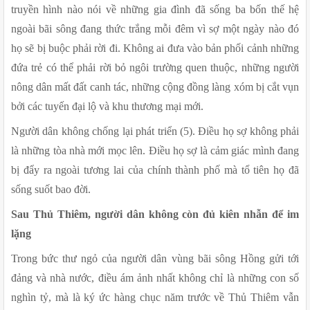
truyền hình nào nói về những gia đình đã sống ba bốn thế hệ 
ngoài bãi sông đang thức trắng mỗi đêm vì sợ một ngày nào đó 
họ sẽ bị buộc phải rời đi. Không ai đưa vào bản phối cảnh những 
đứa trẻ có thể phải rời bỏ ngôi trường quen thuộc, những người 
nông dân mất đất canh tác, những cộng đồng làng xóm bị cắt vụn 
bởi các tuyến đại lộ và khu thương mại mới.
Người dân không chống lại phát triển (5). Điều họ sợ không phải 
là những tòa nhà mới mọc lên. Điều họ sợ là cảm giác mình đang 
bị đẩy ra ngoài tương lai của chính thành phố mà tổ tiên họ đã 
sống suốt bao đời.
Sau Thủ Thiêm, người dân không còn đủ kiên nhẫn để im 
lặng 
Trong bức thư ngỏ của người dân vùng bãi sông Hồng gửi tới 
đảng và nhà nước, điều ám ảnh nhất không chỉ là những con số 
nghìn tỷ, mà là ký ức hàng chục năm trước về Thủ Thiêm vẫn 