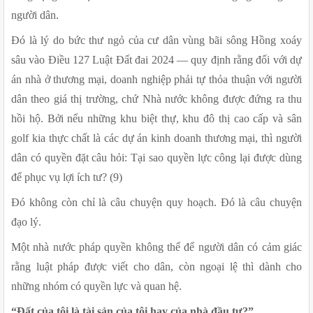
người dân.
Đó là lý do bức thư ngỏ của cư dân vùng bãi sông Hồng xoáy 
sâu vào Điều 127 Luật Đất đai 2024 — quy định rằng đối với dự 
án nhà ở thương mại, doanh nghiệp phải tự thỏa thuận với người 
dân theo giá thị trường, chứ Nhà nước không được đứng ra thu 
hồi hộ. Bởi nếu những khu biệt thự, khu đô thị cao cấp và sân 
golf kia thực chất là các dự án kinh doanh thương mại, thì người 
dân có quyền đặt câu hỏi: Tại sao quyền lực công lại được dùng 
để phục vụ lợi ích tư? (9)
Đó không còn chỉ là câu chuyện quy hoạch. Đó là câu chuyện 
đạo lý.
Một nhà nước pháp quyền không thể để người dân có cảm giác 
rằng luật pháp được viết cho dân, còn ngoại lệ thì dành cho 
những nhóm có quyền lực và quan hệ.
“Đất của tôi là tài sản của tôi hay của nhà đầu tư?” 