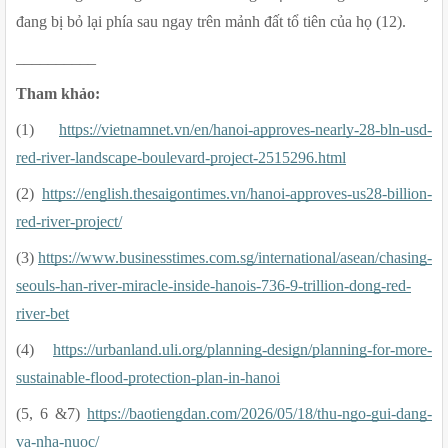
đang bị bỏ lại phía sau ngay trên mảnh đất tổ tiên của họ (12).
__________
Tham khảo:
(1) 
https://vietnamnet.vn/en/hanoi-approves-nearly-28-bln-usd-
red-river-landscape-boulevard-project-2515296.html
(2) 
https://english.thesaigontimes.vn/hanoi-approves-us28-billion-
red-river-project/
(3) 
https://www.businesstimes.com.sg/international/asean/chasing-
seouls-han-river-miracle-inside-hanois-736-9-trillion-dong-red-
river-bet
(4) 
https://urbanland.uli.org/planning-design/planning-for-more-
sustainable-flood-protection-plan-in-hanoi
(5, 6 &7) 
https://baotiengdan.com/2026/05/18/thu-ngo-gui-dang-
va-nha-nuoc/