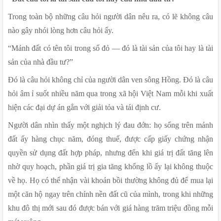
Trong toàn bộ những câu hỏi người dân nêu ra, có lẽ không câu 
nào gây nhói lòng hơn câu hỏi ấy.
“Mảnh đất có tên tôi trong sổ đỏ — đó là tài sản của tôi hay là tài 
sản của nhà đầu tư?”
Đó là câu hỏi không chỉ của người dân ven sông Hồng. Đó là câu 
hỏi âm ỉ suốt nhiều năm qua trong xã hội Việt Nam mỗi khi xuất 
hiện các đại dự án gắn với giải tỏa và tái định cư.
Người dân nhìn thấy một nghịch lý đau đớn: họ sống trên mảnh 
đất ấy hàng chục năm, đóng thuế, được cấp giấy chứng nhận 
quyền sử dụng đất hợp pháp, nhưng đến khi giá trị đất tăng lên 
nhờ quy hoạch, phần giá trị gia tăng khổng lồ ấy lại không thuộc 
về họ. Họ có thể nhận vài khoản bồi thường không đủ để mua lại 
một căn hộ ngay trên chính nền đất cũ của mình, trong khi những 
khu đô thị mới sau đó được bán với giá hàng trăm triệu đồng mỗi 