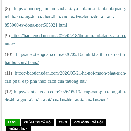
(8) 
https://thuonggiaonline.vn/hai-tay-choi-lon-rut-lui-dai-quang-
minh-cua-ong-khoa-khan-linh-xuong-lien-danh-sieu-du-an-
855000-ty-dong-post565921.html
(9) 
https://baotiengdan.com/2026/05/18/thu-ngo-gui-dang-va-nha-
nuoc/
(10) 
https://baotiengdan.com/2026/05/16/tinh-kha-thi-cua-do-thi-
hai-bo-song-hong/
(11) 
https://baotiengdan.com/2026/05/21/ha-noi-muon-phat-trien-
can-phai-dap-pha-theo-cach-cua-thuong-hai/
(12) 
https://baotiengdan.com/2026/05/19/tieng-oan-giua-long-thu-
do-khi-nguoi-dan-ha-noi-bat-dau-hieu-noi-dau-dan-oan/
TAGS:
CHÍNH TRỊ-XÃ HỘI
CSVN
ĐỜI SỐNG - XÃ HỘI
TRẦN HÙNG