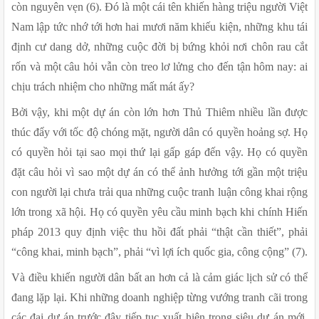
còn nguyên vẹn (6). Đó là một cái tên khiến hàng triệu người Việt 
Nam lập tức nhớ tới hơn hai mươi năm khiếu kiện, những khu tái 
định cư dang dở, những cuộc đời bị bứng khỏi nơi chôn rau cắt 
rốn và một câu hỏi vẫn còn treo lơ lửng cho đến tận hôm nay: ai 
chịu trách nhiệm cho những mất mát ấy?
Bởi vậy, khi một dự án còn lớn hơn Thủ Thiêm nhiều lần được 
thúc đẩy với tốc độ chóng mặt, người dân có quyền hoảng sợ. Họ 
có quyền hỏi tại sao mọi thứ lại gấp gáp đến vậy. Họ có quyền 
đặt câu hỏi vì sao một dự án có thể ảnh hưởng tới gần một triệu 
con người lại chưa trải qua những cuộc tranh luận công khai rộng 
lớn trong xã hội. Họ có quyền yêu cầu minh bạch khi chính Hiến 
pháp 2013 quy định việc thu hồi đất phải “thật cần thiết”, phải 
“công khai, minh bạch”, phải “vì lợi ích quốc gia, công cộng” (7).
Và điều khiến người dân bất an hơn cả là cảm giác lịch sử có thể 
đang lặp lại. Khi những doanh nghiệp từng vướng tranh cãi trong 
các đại dự án trước đây tiếp tục xuất hiện trong siêu dự án mới, 