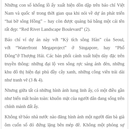
Những con số khổng lồ ấy xuất hiện dồn dập trên báo chí Việt 
Nam và quốc tế trong thời gian qua khi nói về dự án phát triển 
“hai bờ sông Hồng” – hay còn được quảng bá bằng một cái tên 
rất đẹp: “Red River Landscape Boulevard” (2).
Báo chí ví dự án này với “Kỳ tích sông Hàn” của Seoul, 
với “Waterfront Megaproject” ở Singapore, hay “Phố 
Đông”ở Thượng Hải. Các bản phối cảnh xuất hiện dày đặc trên 
truyền thông: những đại lộ ven sông rực sáng ánh đèn, những 
khu đô thị hiện đại phủ đầy cây xanh, những công viên trải dài 
như tranh vẽ (3 & 4).
Nhưng giữa tất cả những hình ảnh lung linh ấy, có một điều gần 
như biến mất hoàn toàn: khuôn mặt của người dân đang sống trên 
chính mảnh đất ấy.
Không tờ báo nhà nước nào đăng hình ảnh một người đàn bà già 
ôm cuốn sổ đỏ đứng lặng bên mép đê. Không một phóng sự 