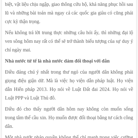
biệt, vật liệu chịu ngập, giao thông cứu hộ, khả năng phục hồi sau 
lũ và những bài toán mà ngay cả các quốc gia giàu có cũng phải 
cực kỳ thận trọng.
Nếu không trả lời trung thực những câu hỏi ấy, thì những đại lộ 
ven sông hôm nay rất có thể sẽ trở thành biểu tượng của sự duy ý 
chí ngày mai.
Nhà nước tử tế là nhà nước dám đối thoại với dân 
Điều đáng chú ý nhất trong thư ngỏ của người dân không phải 
giọng điệu giận dữ. Mà là việc họ viện dẫn pháp luật. Họ viện 
dẫn Hiến pháp 2013. Họ nói về Luật Đất đai 2024. Họ nói về 
Luật PPP và Luật Thủ đô.
Điều đó cho thấy người dân hôm nay không còn muốn sống 
trong tâm thế cầu xin. Họ muốn được đối thoại bằng tư cách công 
dân.
Một nhà nước pháp quyền không thể chỉ mạnh trong việc cưỡng 