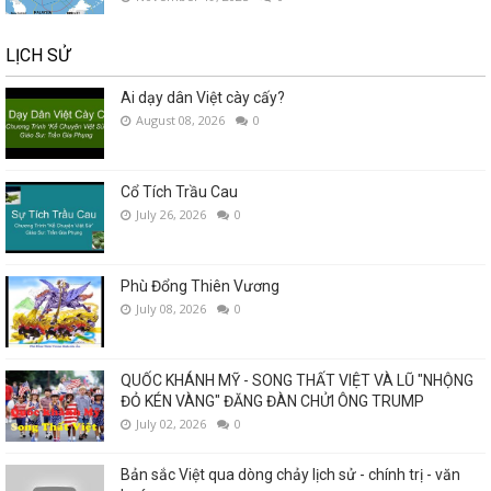
LỊCH SỬ
Ai dạy dân Việt cày cấy?
August 08, 2026
0
Cổ Tích Trầu Cau
July 26, 2026
0
Phù Đổng Thiên Vương
July 08, 2026
0
QUỐC KHÁNH MỸ - SONG THẤT VIỆT VÀ LŨ "NHỘNG
ĐỎ KÉN VÀNG" ĐĂNG ĐÀN CHỬI ÔNG TRUMP
July 02, 2026
0
Bản sắc Việt qua dòng chảy lịch sử - chính trị - văn