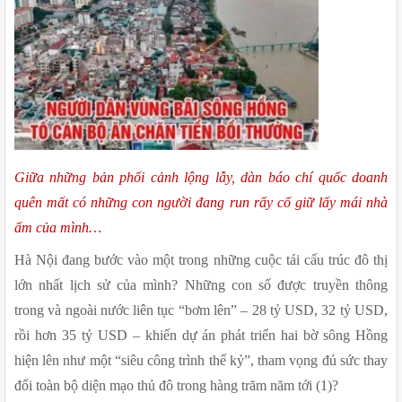
Giữa những bản phối cảnh lộng lẫy, dàn báo chí quốc doanh 
quên mất có những con người đang run rẩy cố giữ lấy mái nhà 
ấm của mình…  
Hà Nội đang bước vào một trong những cuộc tái cấu trúc đô thị 
lớn nhất lịch sử của mình? Những con số được truyền thông 
trong và ngoài nước liên tục “bơm lên” – 28 tỷ USD, 32 tỷ USD, 
rồi hơn 35 tỷ USD – khiến dự án phát triển hai bờ sông Hồng 
hiện lên như một “siêu công trình thế kỷ”, tham vọng đủ sức thay 
đổi toàn bộ diện mạo thủ đô trong hàng trăm năm tới (1)?