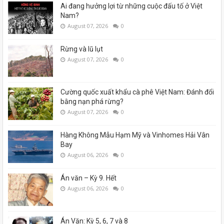
Ai đang hưởng lợi từ những cuộc đấu tố ở Việt
Nam?
August 07, 2026
0
Rừng và lũ lụt
August 07, 2026
0
Cường quốc xuất khẩu cà phê Việt Nam: Đánh đổi
bằng nạn phá rừng?
August 07, 2026
0
Hàng Không Mẫu Hạm Mỹ và Vinhomes Hải Vân
Bay
August 06, 2026
0
Án văn – Kỳ 9. Hết
August 06, 2026
0
Án Văn: Kỳ 5, 6, 7 và 8