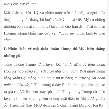
MoU của Mỹ và Iran.
Mặt khác, tại Hoa Kỳ và nhiều nước trên thế giới, ca ngợi thỏa 
thuận khung là “thắng lợi lớn” của Mỹ; kể cả việc Mỹ có những 
nhượng bộ về mặt chính trị và tài chính cho Iran để mở lại eo biển 
Hormuz nhằm khẩn cấp cứu vãn “cuộc suy thoái kinh tế toàn 
cầu”.
I) Nhận chân về một thỏa thuận khung thì Mỹ chiến thắng 
những gì?
Tổng Thống Trump từng tuyên bố: 
“chưa từng có tổng thống 
Hoa Kỳ nào cứng rắn với Iran như ông, đồng thời nhấn mạnh 
rằng
không gì thông minh bằng thị trường; thị trường rất hoan 
nghênh điều này”
. Thị trường ở đây là tiến trình giao thương tạo 
ra giá cả. Về lĩnh vực này, phải nói Tổng thống Trump rất điêu 
luyện và nhiều kinh nghiệm vì ông xuất thân từ “thị trường” địa 
ốc. Trước mắt thấy MoU đem đến 5 chiến thắng lớn cho Hoa Kỳ: