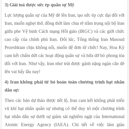
3) Giải toả được sức ép quân sự Mỹ
Lực lượng quân sự của Mỹ đè lên Iran, tạo sức ép cực đại đối với 
Iran, muốn nghẹt thở, đồng thời làm chia rẽ trầm trọng nội bộ Iran 
giữa phe Vệ binh Cách mạng Hồi giáo (IRGC) và các giới chức 
cao cấp của chính phủ Iran. Đôi lúc, Tổng thống Iran Masoud 
Pezeshkian chịu không nổi, muốn đệ đơn từ chức! Nay, Hoa Kỳ 
cam kết chấm dứt các hoạt động quân sự và hứa dỡ bỏ phong tỏa 
đối với Iran. Như vậy, Iran như trút được gánh nặng ngàn cân đè 
lên vai bấy lâu nay!
4) Iran không phải từ bỏ hoàn toàn chương trình hạt nhân 
dân sự:
Theo các bản dự thảo được tiết lộ, Iran cam kết không phát triển 
vũ khí hạt nhân quân sự nhưng có thể duy trì một chương trình 
hạt nhân dân sự dưới sự giám sát nghiêm ngặt của International 
Atomic Energy Agency (IAEA). Chi tiết về việc làm giàu 