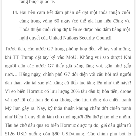
ràng buộc quốc tế.
Hai bên cam kết đàm phán để đạt một thỏa thuận cuối 
cùng trong vòng 60 ngày (có thể gia hạn nếu đồng ý). 
Thỏa thuận cuối cùng dự kiến sẽ được bảo đảm bằng một 
nghị quyết của United Nations Security Council.
Trước tiên, các nước G7 trong phòng họp đều vỗ tay vui mừng, 
khi TT Trump đặt tay ký vào MoU. Không vui sao được! Khi 
người dân các nước G7 thấy giá xăng tăng vọt, gần như gấp 
rưỡi… Hằng ngày, chính phủ G7 đối diện với câu hỏi mà người 
dân than vãn tại sao giá xăng cứ tiếp tục tăng lên như thế này?! 
Vì eo biển Hormuz có lưu lượng 20% tàu dầu bị hỏa tiễn, drone 
và ngư lôi của Iran đe dọa không cho lưu thông do chiến tranh 
Mỹ-Iran gây ra. Nay, ký thỏa thuận khung chấm dứt chiến tranh 
như Điều 1 quy định làm cho mọi người đều thở phào nhẹ nhõm. 
Tàu bè chở dầu qua eo biển Hormuz được tự do; giá dầu giảm từ 
$126 USD xuống còn $80 USD/thùng. Các chính phủ bớt lo 