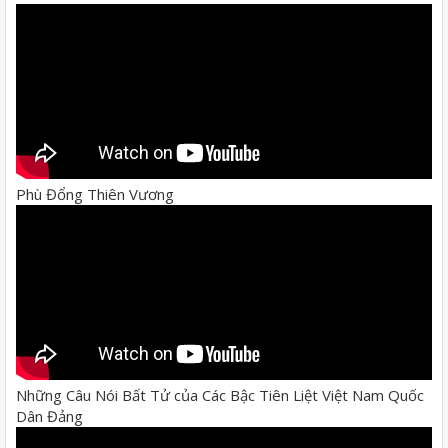
Phù Đổng Thiên Vương
Những Câu Nói Bất Tử của Các Bậc Tiên Liệt Việt Nam Quốc
Dân Đảng