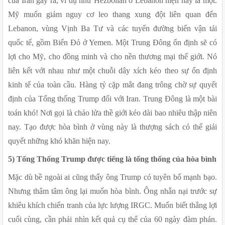
của Iran gây ra, ví dụ như Hezbollah ở Lebanon hiện nay là một. 
Mỹ muốn giảm nguy cơ leo thang xung đột liên quan đến 
Lebanon, vùng Vịnh Ba Tư và các tuyến đường biển vận tải 
quốc tế, gồm Biển Đỏ ở Yemen. Một Trung Đông ổn định sẽ có 
lợi cho Mỹ, cho đồng minh và cho nền thương mại thế giới. Nó 
liên kết với nhau như một chuỗi dây xích kéo theo sự ổn định 
kinh tế của toàn cầu. Hàng tỷ cặp mắt đang trông chờ sự quyết 
định của Tổng thống Trump đối với Iran. Trung Đông là một bài 
toán khó! Nơi gọi là chảo lửa thề giới kéo dài bao nhiêu thập niên 
nay. Tạo được hòa bình ở vùng này là thượng sách có thể giải 
quyết những khó khăn hiện nay.
5) Tổng Thống Trump được tiếng là tổng thống của hòa bình
Mặc dù bề ngoài ai cũng thấy ông Trump có tuyên bố mạnh bạo. 
Nhưng thâm tâm ông lại muốn hòa bình. Ông nhẫn nại trước sự 
khiêu khích chiến tranh của lực lượng IRGC. Muốn biết thắng lợi 
cuối cùng, cần phải nhìn kết quả cụ thể của 60 ngày đàm phán. 