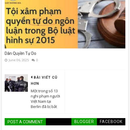
Dân Quyền Tự Do
June 06, 2025
0
BÀI VIẾT CŨ
HƠN
Một trong số 13
nghi phạm người
Việt Nam tại
Berlin đã bị bắt
BLOGGER
FACEBOOK
POST A COMMENT