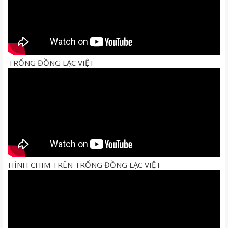
TRỐNG ĐỒNG LẠC VIỆT
HÌNH CHIM TRÊN TRỐNG ĐỒNG LẠC VIỆT