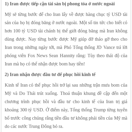
1) Iran được tiếp cận tài sản bị phong tỏa ở nước ngoài
Mỹ sẽ từng bước để cho Iran lấy về được hàng chục tỷ USD tài 
sản của họ bị đóng băng ở nước ngoài. Một số tin tức cho biết có 
hơn 100 tỷ USD tài chánh bị thế giới đóng băng mà Iran không 
dùng được. Nay từng bước được Mỹ giúp đỡ tháo gỡ theo cho 
Iran trong những ngày tới, mà Phó Tổng thống JD Vance trả lời 
phóng viên Fox News Sean Hannity rằng: Tùy theo thái độ của 
Iran mà họ có thể nhận được bom hay tiền!
2) Iran nhận được đầu tư để phục hồi kinh tế
Kinh tế Iran có thể phục hồi trở lại sau những trận mưa bom của 
Mỹ và Do Thái trút xuống. Thoả thuận khung đề cập đến một 
chương trình phục hồi và đầu tư cho kinh tế của Iran trị giá 
khoảng 300 tỷ USD. Ở điểm này, Tổng thống Trump từng tuyên 
bố trước công chúng rằng tiền đầu tư không phải tiền của Mỹ mà 
do các nước Trung Đông bỏ ra.