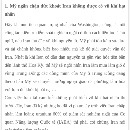
1. Mỹ ngăn chặn dứt khoát Iran không được có vũ khí hạt 
nhân
Đây là mục tiêu quan trọng nhất của Washington, cũng là một 
công tác kiên trì kiểm soát nghiêm ngặt có tính cách liên tục. Thử 
nghĩ, nếu Iran thủ đắc vũ khí nguyên tử, Mỹ phải tốn kém sức lực 
và tài chánh không biết bao nhiêu mà kể để giải quyết vấn đề 
Iran. Nhất là khi Iran có đầu đạn nguyên tử gắn vào hỏa tiễn bắn 
đến lãnh thổ Hoa Kỳ, thì Mỹ sẽ ngồi nhìn Iran làm mưa làm gió ở 
vùng Trung Đông; các đồng minh của Mỹ ở Trung Đông đang 
theo chân Mỹ sẽ chuyển hướng ngoại giao đa phương làm hòa 
với Iran để khỏi bị bắt nạt…
Còn việc Iran tái cam kết không phát triển vũ khí hạt nhân thì 
trước đây, Iran đã ký nhưng họ đã vi phạm tày trời; việc Iran chấp 
nhận làm loãng uranium 60% có giám sát nghiêm ngặt của Cơ 
quan Năng lượng Quốc tế (IAEA) thì phải coi chừng Iran nói 