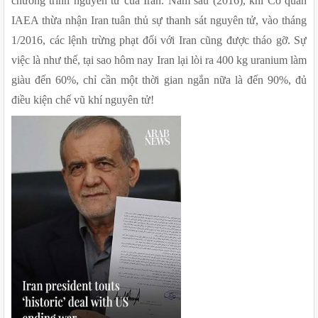
chương trình nguyên tử của Iran. Năm sau (2016), khi Cơ quan 
IAEA thừa nhận Iran tuân thủ sự thanh sát nguyên tử, vào tháng 
1/2016, các lệnh trừng phạt đối với Iran cũng được tháo gỡ. Sự 
việc là như thế, tại sao hôm nay Iran lại lòi ra 400 kg uranium làm 
giàu đến 60%, chỉ cần một thời gian ngắn nữa là đến 90%, đủ 
điều kiện chế vũ khí nguyên tử!