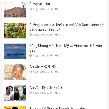
Rừng và lũ lụt
August 07, 2026
0
Cường quốc xuất khẩu cà phê Việt Nam: Đánh đổi
bằng nạn phá rừng?
August 07, 2026
0
Hàng Không Mẫu Hạm Mỹ và Vinhomes Hải Vân
Bay
August 06, 2026
0
Án văn – Kỳ 9. Hết
August 06, 2026
0
Án Văn: Kỳ 5, 6, 7 và 8
August 06, 2026
0
Tưởng nhớ Giáo sư Nguyễn Ngọc Huy