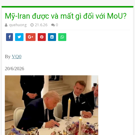
Mỹ-Iran được và mất gì đối với MoU?
quehuong
21.6.26
0
By 
VQ0
20/6/2026