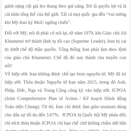
gánh nặng vật giá leo thang theo giá xăng. Đó là quyền lợi và là 
cái nhìn tổng thể của thế giới. Tất cả mọi quốc gia đều “vui mừng 
khi Mỹ-Iran ký MoU ngừng chiến”.
Đối với Mỹ, nói đi phải có nói lại, từ năm 1979, khi Giáo chủ Ali 
Khamenei trở thành lãnh tụ tối cao (Supreme Leader), Iran bị cai 
trị dưới chế độ thần quyền. Tổng thống Iran phải làm theo lệnh 
của giáo chủ Khamenei. Chế độ đó nay thành cha truyền con 
nối! 
Về hiệp ước Iran không được chế tạo bom nguyên tử, Mỹ đã ký 
hiệp ước Thỏa thuận Nguyên tử Iran năm 2015, trong đó Anh, 
Pháp, Đức, Nga và Trung Cộng cùng ký vào hiệp ước JCPOA 
(Joint Comprehensive Plan of Action / Kế hoạch Hành động 
Toàn diện Chung). Từ đó, Iran chỉ được làm giàu uranium dùng 
cho dân sự tối đa đến 3.67%.  JCPOA bị Quốc hội Mỹ phản đối; 
chỉ trích thỏa thuận JCPOA chỉ hạn chế chứ không chấm dứt hẳn 