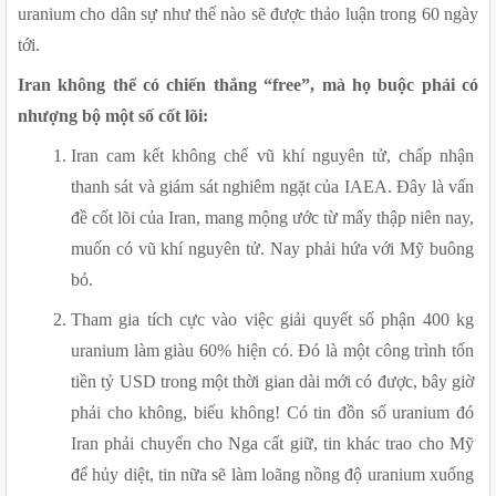
uranium cho dân sự như thế nào sẽ được thảo luận trong 60 ngày 
tới.
Iran không thể có chiến thắng “free”, mà họ buộc phải có 
nhượng bộ một số cốt lõi:
Iran cam kết không chế vũ khí nguyên tử, chấp nhận 
thanh sát và giám sát nghiêm ngặt của IAEA. Đây là vấn 
đề cốt lõi của Iran, mang mộng ước từ mấy thập niên nay, 
muốn có vũ khí nguyên tử. Nay phải hứa với Mỹ buông 
bỏ.
Tham gia tích cực vào việc giải quyết số phận 400 kg 
uranium làm giàu 60% hiện có. Đó là một công trình tốn 
tiền tỷ USD trong một thời gian dài mới có được, bây giờ 
phải cho không, biếu không! Có tin đồn số uranium đó 
Iran phải chuyển cho Nga cất giữ, tin khác trao cho Mỹ 
để hủy diệt, tin nữa sẽ làm loãng nồng độ uranium xuống 