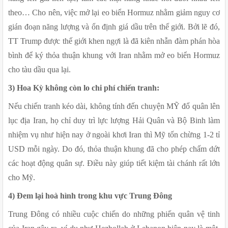
theo… Cho nên, việc mở lại eo biển Hormuz nhằm giảm nguy cơ 
gián đoạn năng lượng và ổn định giá dầu trên thế giới. Bởi lẽ đó, 
TT Trump được thế giới khen ngợi là đã kiên nhẫn đàm phán hòa 
bình để ký thỏa thuận khung với Iran nhằm mở eo biển Hormuz 
cho tàu dầu qua lại.
3) Hoa Kỳ không còn lo chi phí chiến tranh:
Nếu chiến tranh kéo dài, không tính đến chuyện MỸ đổ quân lên 
lục địa Iran, họ chỉ duy trì lực lượng Hải Quân và Bộ Binh làm 
nhiệm vụ như hiện nay ở ngoài khơi Iran thì Mỹ tốn chừng 1-2 tỉ 
USD mỗi ngày. Do đó, thỏa thuận khung đã cho phép chấm dứt 
các hoạt động quân sự. Điều này giúp tiết kiệm tài chánh rất lớn 
cho Mỹ.
4) Đem lại hoà hình trong khu vực Trung Đông
Trung Đông có nhiều cuộc chiến do những phiến quân vệ tinh 