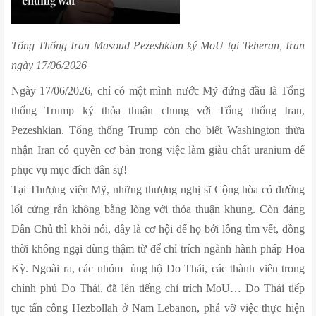
Tổng Thống Iran Masoud Pezeshkian ký MoU tại Teheran, Iran 
ngày 17/06/2026
Ngày 17/06/2026, chỉ có một mình nước Mỹ đứng đầu là Tổng 
thống Trump ký thỏa thuận chung với Tổng thống Iran, 
Pezeshkian. Tổng thống Trump còn cho biết Washington thừa 
nhận Iran có quyền cơ bản trong việc làm giàu chất uranium để 
phục vụ mục đích dân sự!
Tại Thượng viện Mỹ, những thượng nghị sĩ Cộng hòa có đường 
lối cứng rắn không bằng lòng với thỏa thuận khung. Còn đảng 
Dân Chủ thì khỏi nói, đây là cơ hội để họ bới lông tìm vết, đồng 
thời không ngại dùng thậm từ để chỉ trích ngành hành pháp Hoa 
Kỳ. Ngoài ra, các nhóm  ủng hộ Do Thái, các thành viên trong 
chính phủ Do Thái, đã lên tiếng chỉ trích MoU… Do Thái tiếp 
tục tấn công Hezbollah ở Nam Lebanon, phá vỡ việc thực hiện 