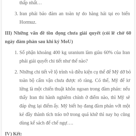
thấp nhất…
Iran phải bảo đảm an toàn tự do hàng hải tại eo biển 
Hormuz.
III) Những vấn đề tồn đọng chưa giải quyết (cói lẽ chờ 60 
ngày đàm phàn sau khi ký MoU)
Số phận khoảng 400 kg uranium làm giàu 60% của Iran 
phải giải quyết chi tiết như thế nào? 
Những chi tiết về lộ trình và điều kiện cụ thể để Mỹ dỡ bỏ 
toàn bộ cấm vận chưa được rõ ràng. Có thể, Mỹ để lơ 
lửng là một chiến thuật khôn ngoan trong đàm phán: nếu 
thấy Iran thi hành nghiêm chỉnh ở điểm nào, thì Mỹ sẽ 
đáp ứng lại điểm ấy. Mỹ biết họ đang đàm phán với một 
kẻ đầy thành tích tráo trở trong quá khứ thì nay họ cũng 
dùng kế sách để chế ngự….
IV) Kết: