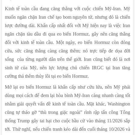
Kinh tế toàn cầu đang căng thẳng với cuộc chiến Mỹ-Iran. Mỹ 
muốn ngăn chặn Iran chế tạo bom nguyên tử, nhưng đó là chiến 
lược đường dài. Khẩn cấp nhất đối với Mỹ hiện nay là việc Iran 
ngăn chặn tàu dầu đi qua eo biển Hormuz, gây nên căng thẳng 
đối với kinh tế toàn cầu. Một ngày, eo biển Hormuz còn đóng 
cửa, sức căng thẳng càng căng thêm; nó trực tiếp đe dọa đời 
sống  của từng người dân trên thế giới. Iran cũng biết đó là nơi 
sinh tử của Mỹ, nên lực lượng chủ chiến IRGC tại Iran tăng 
cường thả thêm thủy lôi tại eo biển Hormuz.
Mở lại eo biển Hormuz là khẩn cấp như cứu lửa, nên Mỹ phải 
dùng mọi cách để đem lại hòa bình Mỹ-Iran càng nhanh càng tốt 
nhằm giải quyết vấn đề kinh tế toàn cầu. Mặt khác, Washington 
cũng tự tháo gỡ “thù trong giặc ngoài” rình rập tấn công Tổng 
thống Trump gây tai hại cho cuộc bầu cử vào tháng 11/2026 sắp 
tới. Thử nghĩ, nếu chiến tranh kéo dài đến cuối tháng 10/2026 và 