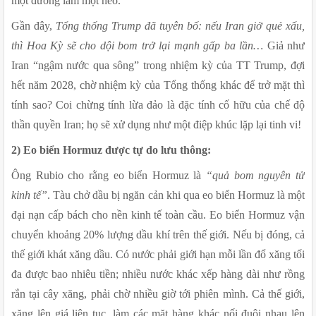
một đường làm một nẻo.
Gần đây, 
Tổng thống Trump đã tuyên bố: nếu Iran giở quẻ xấu, 
thì Hoa Kỳ sẽ cho dội bom trở lại mạnh gấp ba lần…
 Giả như 
Iran “ngậm nước qua sông” trong nhiệm kỳ của TT Trump, đợi 
hết năm 2028, chờ nhiệm kỳ của Tổng thống khác để trở mặt thì 
tính sao? Coi chừng tính lừa đảo là đặc tính cố hữu của chế độ 
thần quyền Iran; họ sẽ xử dụng như một điệp khúc lặp lại tinh vi!
2) Eo biển Hormuz được tự do lưu thông:
Ông Rubio cho rằng eo biển Hormuz là 
“quả bom nguyên tử 
kinh tế”
. Tàu chở dầu bị ngăn cản khi qua eo biển Hormuz là một 
đại nạn cấp bách cho nền kinh tế toàn cầu. Eo biển Hormuz vận 
chuyển khoảng 20% lượng dầu khí trên thế giới. Nếu bị đóng, cả 
thế giới khát xăng dầu. Có nước phải giới hạn mỗi lần đổ xăng tối 
đa được bao nhiêu tiền; nhiều nước khác xếp hàng dài như rồng 
rắn tại cây xăng, phải chờ nhiều giờ tới phiên mình. Cả thế giới, 
xăng lên giá liên tục, làm các mặt hàng khác nối đuôi nhau lên 