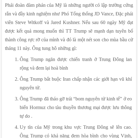
Phái đoàn đàm phán của Mỹ là những người có lập trường cứng 
rắn và đầy kinh nghiệm như Phó Tổng thống JD Vance, Đặc phái 
viên Steve Witkoff và Jared Kushner. Nếu sau 60 ngày Mỹ đạt 
được kết quả mong muốn thì TT Trump sẽ mạnh dạn tuyên bố 
thành công rực rỡ của mình và đó là một nét son cho mùa bầu cử 
tháng 11 này. Ông tung hô những gì:
Ông Trump ngăn được chiến tranh ở Trung Đông lan 
rộng và đem lại hoà bình
Ông Trump bắt buộc Iran chấp nhận các giới hạn vũ khí 
nguyên tử.
Ông Trump đã tháo gỡ trái “bom nguyên tử kinh tế” ở eo 
biển Hormuz cho tàu thuyền thương mại được lưu thông 
tự do .
Uy tín của Mỹ trong khu vực Trung Đông sẽ lên cao. 
Ông Trump có khả năng đem hòa bình cho vùng Vịnh, 