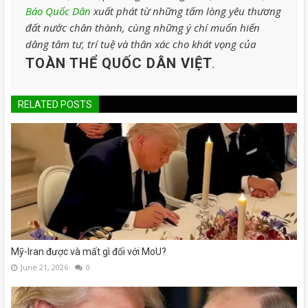
Báo Quốc Dân
xuất phát từ những tấm lòng yêu thương
đất nước chân thành, cùng những ý chí muốn hiến
dâng tâm tư, trí tuệ và thân xác cho khát vọng của
TOÀN THỂ QUỐC DÂN VIỆT
.
RELATED POSTS
Mỹ-Iran được và mất gì đối với MoU?
June 21, 2026
0