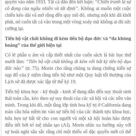
quyền vào năm 1933. Tất cả dẫn đến kết luận: 
“Chiến tranh là sự 
cô đọng của ngẫu nhiên và tất định”. 
Không ai muốn một cuộc 
chiến kéo dài và mở rộng đến quy mô đó, nhưng một khi đã khởi 
phát, nó cuốn tất cả vào trong một vòng xoáy mà không ai đủ sức 
cưỡng lại. 
Tiến bộ vật chất không đi kèm tiến bộ đạo đức và “đa khủng 
hoảng” của thế giới hiện tại
Có lẽ phần u ám và cấp thiết nhất của cuốn sách là bài học thứ 
mười lăm: 
“Tiến bộ vật chất không đi kèm với bất kỳ tiến bộ đạo 
đức nào”
 (tr. 75)
. 
Morin cho rằng chúng ta đang chứng kiến sự 
sụp đổ của ý niệm rằng tiến bộ như một Quy luật tối thượng của 
Lịch sử đã được xác lập từ thế kỷ 19.
Tiến bộ khoa học - kỹ thuật - kinh tế đang dẫn đến suy thoái sinh 
thái toàn cầu, kéo theo sự suy thoái của các xã hội và các nền văn 
minh. Trong khi đó, một tầng lớp tinh hoa kỹ trị ở California đang 
toàn cầu hóa niềm tin vào sự tiến bộ của các thành tựu khoa học, 
hứa hẹn sự bất tử cho con người và một xã hội hoàn hảo được 
điều tiết bởi trí tuệ nhân tạo (AI). Morin nhìn xu hướng này với 
sự hoài nghi sâu sắc rằng chỉ một thiểu số đặc quyền mới có thể 