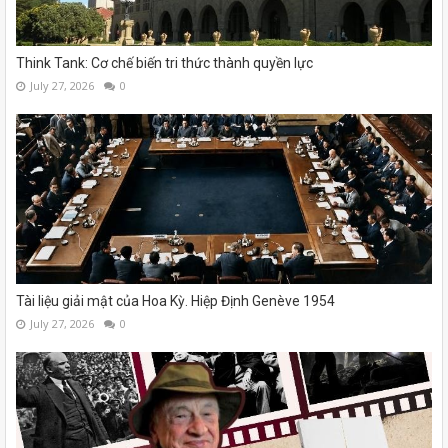
Think Tank: Cơ chế biến tri thức thành quyền lực
July 27, 2026
0
Tài liệu giải mật của Hoa Kỳ. Hiệp Định Genève 1954
July 27, 2026
0