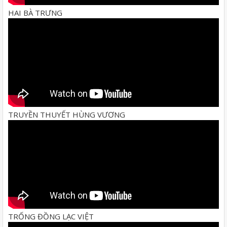
HAI BÀ TRƯNG
TRUYỀN THUYẾT HÙNG VƯƠNG
TRỐNG ĐỒNG LẠC VIỆT