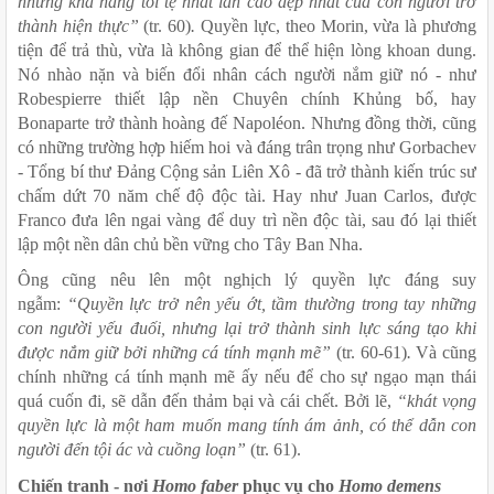
những khả năng tồi tệ nhất lẫn cao đẹp nhất của con người trở 
thành hiện thực” 
(tr. 60)
. 
Quyền lực, theo Morin, vừa là phương 
tiện để trả thù, vừa là không gian để thể hiện lòng khoan dung. 
Nó nhào nặn và biến đổi nhân cách người nắm giữ nó - như 
Robespierre thiết lập nền Chuyên chính Khủng bố, hay 
Bonaparte trở thành hoàng đế Napoléon. Nhưng đồng thời, cũng 
có những trường hợp hiếm hoi và đáng trân trọng như Gorbachev 
- Tổng bí thư Đảng Cộng sản Liên Xô - đã trở thành kiến trúc sư 
chấm dứt 70 năm chế độ độc tài. Hay như Juan Carlos, được 
Franco đưa lên ngai vàng để duy trì nền độc tài, sau đó lại thiết 
lập một nền dân chủ bền vững cho Tây Ban Nha. 
Ông cũng nêu lên một nghịch lý quyền lực đáng suy 
ngẫm: 
“Quyền lực trở nên yếu ớt, tầm thường trong tay những 
con người yếu đuối, nhưng lại trở thành sinh lực sáng tạo khi 
được nắm giữ bởi những cá tính mạnh mẽ” 
(tr. 60-61)
. 
Và cũng 
chính những cá tính mạnh mẽ ấy nếu để cho sự ngạo mạn thái 
quá cuốn đi, sẽ dẫn đến thảm bại và cái chết. Bởi lẽ, 
“khát vọng 
quyền lực là một ham muốn mang tính ám ảnh, có thể dẫn con 
người đến tội ác và cuồng loạn” 
(tr. 61). 
Chiến tranh - nơi 
Homo faber
 phục vụ cho 
Homo demens