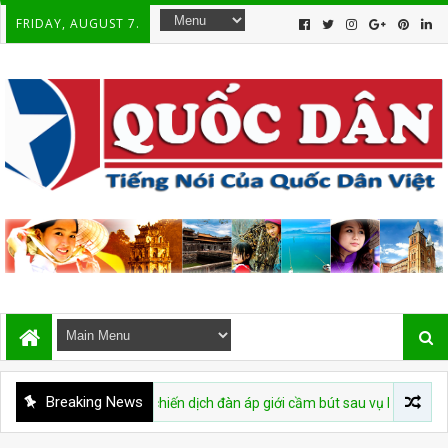
FRIDAY, AUGUST 7.
Breaking News
 buộc tái diễn chiến dịch đàn áp giới cầm bút sau vụ bắt giữ tác giả