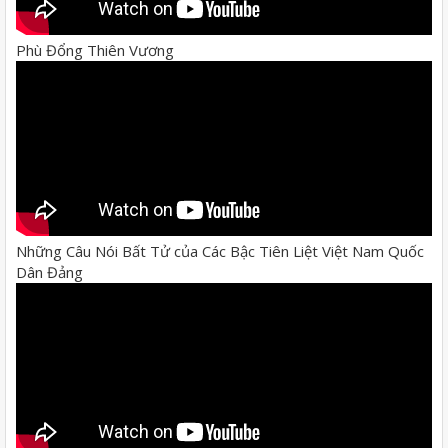
Phù Đổng Thiên Vương
Những Câu Nói Bất Tử của Các Bậc Tiên Liệt Việt Nam Quốc
Dân Đảng