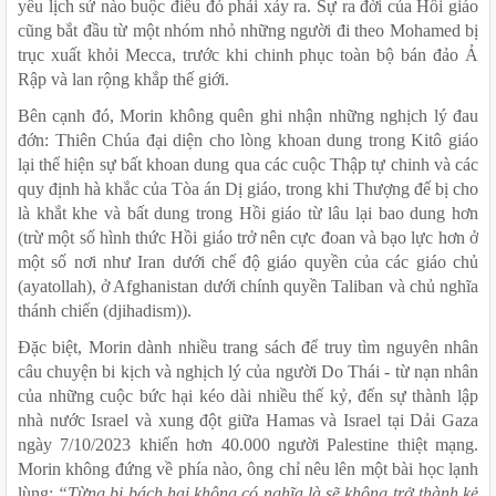
yếu lịch sử nào buộc điều đó phải xảy ra. Sự ra đời của Hồi giáo 
cũng bắt đầu từ một nhóm nhỏ những người đi theo Mohamed bị 
trục xuất khỏi Mecca, trước khi chinh phục toàn bộ bán đảo Ả 
Rập và lan rộng khắp thế giới. 
Bên cạnh đó, Morin không quên ghi nhận những nghịch lý đau 
đớn: Thiên Chúa đại diện cho lòng khoan dung trong Kitô giáo 
lại thể hiện sự bất khoan dung qua các cuộc Thập tự chinh và các 
quy định hà khắc của Tòa án Dị giáo, trong khi Thượng đế bị cho 
là khắt khe và bất dung trong Hồi giáo từ lâu lại bao dung hơn 
(trừ một số hình thức Hồi giáo trở nên cực đoan và bạo lực hơn ở 
một số nơi như Iran dưới chế độ giáo quyền của các giáo chủ 
(ayatollah), ở Afghanistan dưới chính quyền Taliban và chủ nghĩa 
thánh chiến (djihadism)).
Đặc biệt, Morin dành nhiều trang sách để truy tìm nguyên nhân 
câu chuyện bi kịch và nghịch lý của người Do Thái - từ nạn nhân 
của những cuộc bức hại kéo dài nhiều thế kỷ, đến sự thành lập 
nhà nước Israel và xung đột giữa Hamas và Israel tại Dải Gaza 
ngày 7/10/2023 khiến hơn 40.000 người Palestine thiệt mạng. 
Morin không đứng về phía nào, ông chỉ nêu lên một bài học lạnh 
lùng: 
“Từng bị bách hại không có nghĩa là sẽ không trở thành kẻ 