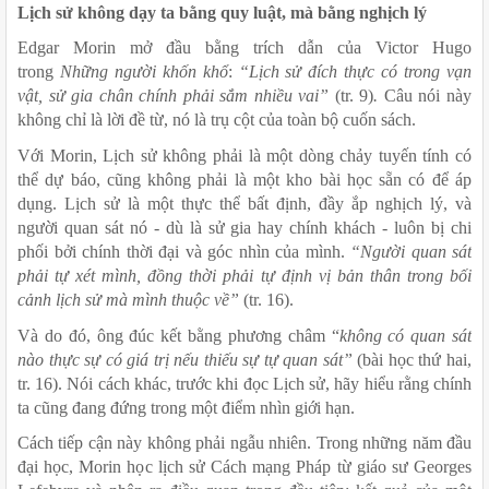
Lịch sử không dạy ta bằng quy luật, mà bằng nghịch lý
Edgar Morin mở đầu bằng trích dẫn của Victor Hugo 
trong 
Những người khốn khổ
: 
“Lịch sử đích thực có trong vạn 
vật, sử gia chân chính phải sắm nhiều vai”
 (tr. 9)
. 
Câu nói này 
không chỉ là lời đề từ, nó là trụ cột của toàn bộ cuốn sách.
Với Morin, Lịch sử không phải là một dòng chảy tuyến tính có 
thể dự báo, cũng không phải là một kho bài học sẵn có để áp 
dụng. Lịch sử là một thực thể bất định, đầy ắp nghịch lý, và 
người quan sát nó - dù là sử gia hay chính khách - luôn bị chi 
phối bởi chính thời đại và góc nhìn của mình. 
“Người quan sát 
phải tự xét mình, đồng thời phải tự định vị bản thân trong bối 
cảnh lịch sử mà mình thuộc về” 
(tr. 16).
Và do đó, ông đúc kết bằng phương châm “
không có quan sát 
nào thực sự có giá trị nếu thiếu sự tự quan sát” 
(bài học thứ hai, 
tr. 16). Nói cách khác, trước khi đọc Lịch sử, hãy hiểu rằng chính 
ta cũng đang đứng trong một điểm nhìn giới hạn.
Cách tiếp cận này không phải ngẫu nhiên. Trong những năm đầu 
đại học, Morin học lịch sử Cách mạng Pháp từ giáo sư Georges 