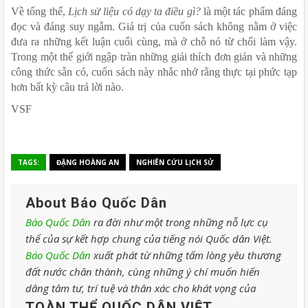
Về tổng thể, 
Lịch sử liệu có dạy ta điều gì?
 là một tác phẩm đáng 
đọc và đáng suy ngẫm. Giá trị của cuốn sách không nằm ở việc 
đưa ra những kết luận cuối cùng, mà ở chỗ nó từ chối làm vậy. 
Trong một thế giới ngập tràn những giải thích đơn giản và những 
công thức sẵn có, cuốn sách này nhắc nhở rằng thực tại phức tạp 
hơn bất kỳ câu trả lời nào. 
VSF
TAGS:
ĐẶNG HOÀNG AN
NGHIÊN CỨU LỊCH SỬ
About Báo Quốc Dân
Báo Quốc Dân
ra đời như một trong những nỗ lực cụ
thể của sự kết hợp chung của tiếng nói Quốc dân Việt.
Báo Quốc Dân
xuất phát từ những tấm lòng yêu thương
đất nước chân thành, cùng những ý chí muốn hiến
dâng tâm tư, trí tuệ và thân xác cho khát vọng của
TOÀN THỂ QUỐC DÂN VIỆT