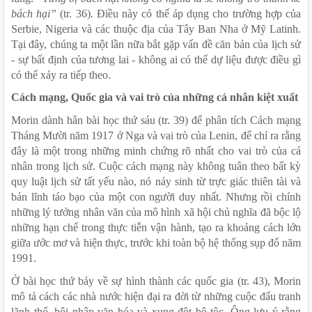
bách hại”
 (tr. 36)
.
 Điều này có thể áp dụng cho trường hợp của 
Serbie, Nigeria và các thuộc địa của Tây Ban Nha ở Mỹ Latinh. 
Tại đây, chúng ta một lần nữa bắt gặp vấn đề căn bản của lịch sử 
- sự bất định của tương lai - không ai có thể dự liệu được điều gì 
có thể xảy ra tiếp theo. 
Cách mạng, Quốc gia và vai trò của những cá nhân kiệt xuất
Morin dành hẳn bài học thứ sáu (tr. 39) để phân tích Cách mạng 
Tháng Mười năm 1917 ở Nga và vai trò của Lenin, để chỉ ra rằng 
đây là một trong những minh chứng rõ nhất cho vai trò của cá 
nhân trong lịch sử. Cuộc cách mạng này không tuân theo bất kỳ 
quy luật lịch sử tất yếu nào, nó nảy sinh từ trực giác thiên tài và 
bản lĩnh táo bạo của một con người duy nhất. Nhưng rồi chính 
những lý tưởng nhân văn của mô hình xã hội chủ nghĩa đã bộc lộ 
những hạn chế trong thực tiễn vận hành, tạo ra khoảng cách lớn 
giữa ước mơ và hiện thực, trước khi toàn bộ hệ thống sụp đổ năm 
1991. 
Ở bài học thứ bảy về sự hình thành các quốc gia (tr. 43), Morin 
mô tả cách các nhà nước hiện đại ra đời từ những cuộc đấu tranh 
lãnh thổ, hội nhập văn hóa và xung đột bộ tộc. Ông lưu ý rằng 