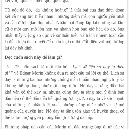
kết vượt qua các biên giới quốc gia.
Từ góc độ đó, “đa khủng hoảng” là thất bại của đạo đức, đoàn 
kết và năng lực hiểu nhau - những điểm mà con người yếu nhất 
và cần được giáo dục nhất. Nhân loại đang lặp lại những sai lầm 
cũ ở một quy mô lớn hơn và nhanh hơn bao giờ hết, do đó, ông 
nhận thấy việc giáo dục về sự thấu hiểu và trách nhiệm toàn cầu 
là điều kiện tiên quyết để nhân loại có thể đối diện với một tương 
lai đầy bất định.
Đọc cuốn sách này để làm gì?
Tiêu đề cuốn sách là một câu hỏi “
Lịch sử liệu có dạy ta điều 
gì?”
 và Edgar Morin không đưa ra một câu trả lời cụ thể. Lịch sử 
dạy ta những bài học nhưng chúng mâu thuẫn nhau, nghịch lý và 
không thể áp dụng như một công thức. Nó dạy ta rằng điều bất 
khả vẫn có thể xảy ra, nhưng cũng dạy ta rằng mọi ý định ban 
đầu đều có thể dẫn đến kết quả ngược lại. Nó dạy ta về sức mạnh 
của những cá nhân kiệt xuất, nhưng cũng nhắc nhở về sự mù 
quáng của quyền lực. Nó dạy ta rằng tôn giáo và huyền thoại có 
thể là lực lượng giải phóng lẫn lực lượng đàn áp.
Phương pháp tiếp cận của Morin rất đặc trưng: ông đi từ các ví 