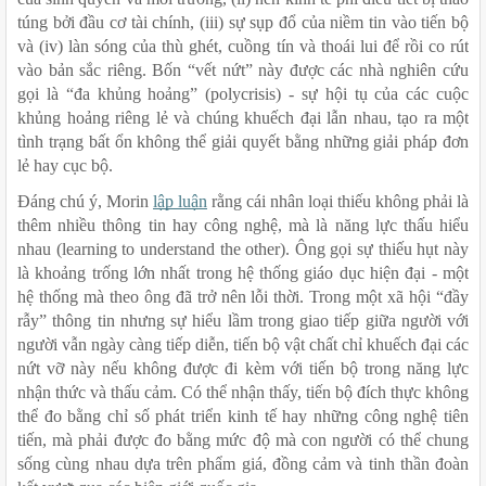
túng bởi đầu cơ tài chính, (iii) sự sụp đổ của niềm tin vào tiến bộ 
và (iv) làn sóng của thù ghét, cuồng tín và thoái lui để rồi co rút 
vào bản sắc riêng. Bốn “vết nứt” này được các nhà nghiên cứu 
gọi là “đa khủng hoảng” (polycrisis) - sự hội tụ của các cuộc 
khủng hoảng riêng lẻ và chúng khuếch đại lẫn nhau, tạo ra một 
tình trạng bất ổn không thể giải quyết bằng những giải pháp đơn 
lẻ hay cục bộ.
Đáng chú ý, Morin 
lập luận
 rằng cái nhân loại thiếu không phải là 
thêm nhiều thông tin hay công nghệ, mà là năng lực thấu hiểu 
nhau (learning to understand the other). Ông gọi sự thiếu hụt này 
là khoảng trống lớn nhất trong hệ thống giáo dục hiện đại - một 
hệ thống mà theo ông đã trở nên lỗi thời. Trong một xã hội “đầy 
rẫy” thông tin nhưng sự hiểu lầm trong giao tiếp giữa người với 
người vẫn ngày càng tiếp diễn, tiến bộ vật chất chỉ khuếch đại các 
nứt vỡ này nếu không được đi kèm với tiến bộ trong năng lực 
nhận thức và thấu cảm. Có thể nhận thấy, tiến bộ đích thực không 
thể đo bằng chỉ số phát triển kinh tế hay những công nghệ tiên 
tiến, mà phải được đo bằng mức độ mà con người có thể chung 
sống cùng nhau dựa trên phẩm giá, đồng cảm và tinh thần đoàn 