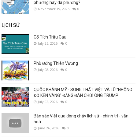
phương hay đa phương?
November 19, 2025
0
LỊCH SỬ
Cổ Tích Trầu Cau
July 26, 2026
0
Phù Đổng Thiên Vương
July 08, 2026
0
QUỐC KHÁNH MỸ - SONG THẤT VIỆT VÀ LŨ "NHỘNG
ĐỎ KÉN VÀNG" ĐĂNG ĐÀN CHỬI ÔNG TRUMP
July 02, 2026
0
Bản sắc Việt qua dòng chảy lịch sử - chính trị - văn
hoá
June 26, 2026
0