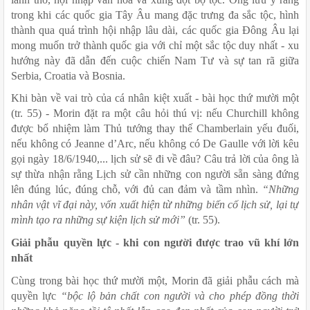
trong khi các quốc gia Tây Âu mang đặc trưng đa sắc tộc, hình 
thành qua quá trình hội nhập lâu dài, các quốc gia Đông Âu lại 
mong muốn trở thành quốc gia với chỉ một sắc tộc duy nhất - xu 
hướng này đã dẫn đến cuộc chiến Nam Tư và sự tan rã giữa 
Serbia, Croatia và Bosnia.
Khi bàn về vai trò của cá nhân kiệt xuất - bài học thứ mười một 
(tr. 55) - Morin đặt ra một câu hỏi thú vị: nếu Churchill không 
được bổ nhiệm làm Thủ tướng thay thế Chamberlain yếu đuối, 
nếu không có Jeanne d’Arc, nếu không có De Gaulle với lời kêu 
gọi ngày 18/6/1940,... lịch sử sẽ đi về đâu? Câu trả lời của ông là 
sự thừa nhận rằng Lịch sử cần những con người sẵn sàng đứng 
lên đúng lúc, đúng chỗ, với đủ can đảm và tầm nhìn. 
“Những 
nhân vật vĩ đại này, vốn xuất hiện từ những biến cố lịch sử, lại tự 
mình tạo ra những sự kiện lịch sử mới”
 (tr. 55). 
Giải phẫu quyền lực - khi con người được trao vũ khí lớn 
nhất
Cùng trong bài học thứ mười một, Morin đã giải phẫu cách mà 
quyền lực 
“bộc lộ bản chất con người và cho phép đồng thời 