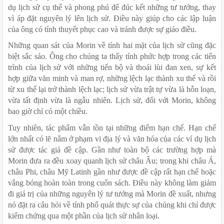
dụ lịch sử cụ thể và phong phú để đúc kết những tư tưởng, thay 
vì áp đặt nguyên lý lên lịch sử. Điều này giúp cho các lập luận 
của ông có tính thuyết phục cao và tránh được sự giáo điều.
Những quan sát của Morin về tính hai mặt của lịch sử cũng đặc 
biệt sắc sảo. Ông cho chúng ta thấy tính phức hợp trong các tiến 
trình của lịch sử với những tiến bộ và thoái lùi đan xen, sự kết 
hợp giữa văn minh và man rợ, những lệch lạc thành xu thế và rồi 
từ xu thế lại trở thành lệch lạc; lịch sử vừa trật tự vừa là hỗn loạn, 
vừa tất định vừa là ngẫu nhiên. Lịch sử, đối với Morin, không 
bao giờ chỉ có một chiều. 
Tuy nhiên, tác phẩm vẫn tồn tại những điểm hạn chế. Hạn chế 
lớn nhất có lẽ nằm ở phạm vi địa lý và văn hóa của các ví dụ lịch 
sử được tác giả đề cập. Gần như toàn bộ các trường hợp mà 
Morin đưa ra đều xoay quanh lịch sử châu Âu; trong khi châu Á, 
châu Phi, châu Mỹ Latinh gần như được đề cập rất hạn chế hoặc 
vắng bóng hoàn toàn trong cuốn sách. Điều này không làm giảm 
đi giá trị của những nguyên lý tư tưởng mà Morin đề xuất, nhưng 
nó đặt ra câu hỏi về tính phổ quát thực sự của chúng khi chỉ được 
kiểm chứng qua một phần của lịch sử nhân loại.  