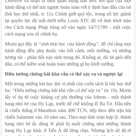
Lefebvre và nhận ra điều quan trọng đầu tiên: kết quả của một 
hành động có thể trái ngược hoàn toàn với ý định ban đầu của nó 
(bài học thứ nhất, tr. 11). Chính giới quý tộc, trong nỗ lực giành 
lại quyền lực đã mất dưới triều Louis XIV, đã vô tình khơi mào 
cho Cách mạng Pháp bùng nổ vào ngày 14/7/1789 - một cuộc 
cách mạng xóa sổ chính họ.
Morin gọi đây là 
“sinh thái học của hành động”
, để chỉ rằng mọi 
hành động đều phụ thuộc vào bối cảnh, môi trường, và những 
tương tác - phản hồi nảy sinh trong đó. Không ai, dù tài giỏi đến 
đâu, có thể kiểm soát hoàn toàn những gì họ khởi xướng. 
Điều tưởng chừng bất khả vẫn có thể xảy ra và ngược lại
Một trong những bài học thú vị nhất của cuốn sách là bài học thứ 
ba: 
“Điều tưởng chừng bất khả vẫn có thể xảy ra” 
(tr. 19)
.
 Morin 
lấy ví dụ từ cuộc kháng cự phi thường của Athens - một thành 
bang nhỏ bé của Hy Lạp, trước đế chế khổng lồ Ba Tư. Đầu tiên 
là chiến thắng ở Marathon năm 490 TCN, tiếp theo đến trận hải 
chiến Salamine vào 10 năm sau. Theo mọi tính toán hợp lý, thành 
bang nhỏ bé ấy đáng lẽ phải bị nuốt chửng như những thành 
bang Hy Lạp khác ở Tiểu Á đã từng chịu. Nhưng lịch sử đã rẽ 