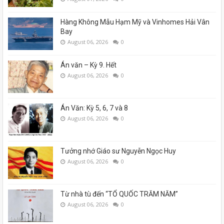
Hàng Không Mẫu Hạm Mỹ và Vinhomes Hải Vân
Bay
August 06, 2026
0
Án văn – Kỳ 9. Hết
August 06, 2026
0
Án Văn: Kỳ 5, 6, 7 và 8
August 06, 2026
0
Tưởng nhớ Giáo sư Nguyễn Ngọc Huy
August 06, 2026
0
Từ nhà tù đến “TỔ QUỐC TRĂM NĂM”
August 06, 2026
0