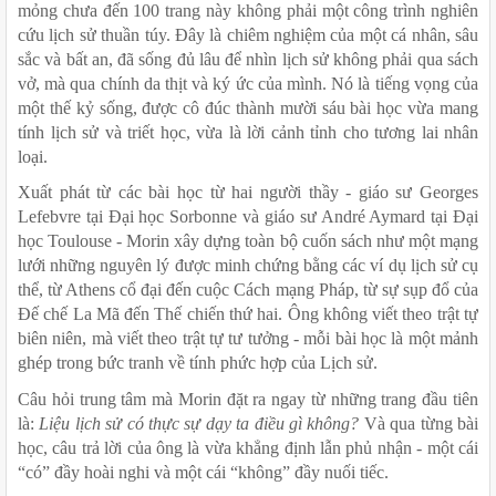
mỏng chưa đến 100 trang này không phải một công trình nghiên 
cứu lịch sử thuần túy. Đây là chiêm nghiệm của một cá nhân, sâu 
sắc và bất an, đã sống đủ lâu để nhìn lịch sử không phải qua sách 
vở, mà qua chính da thịt và ký ức của mình. Nó là tiếng vọng của 
một thế kỷ sống, được cô đúc thành mười sáu bài học vừa mang 
tính lịch sử và triết học, vừa là lời cảnh tỉnh cho tương lai nhân 
loại.
Xuất phát từ các bài học từ hai người thầy - giáo sư Georges 
Lefebvre tại Đại học Sorbonne và giáo sư André Aymard tại Đại 
học Toulouse - Morin xây dựng toàn bộ cuốn sách như một mạng 
lưới những nguyên lý được minh chứng bằng các ví dụ lịch sử cụ 
thể, từ Athens cổ đại đến cuộc Cách mạng Pháp, từ sự sụp đổ của 
Đế chế La Mã đến Thế chiến thứ hai. Ông không viết theo trật tự 
biên niên, mà viết theo trật tự tư tưởng - mỗi bài học là một mảnh 
ghép trong bức tranh về tính phức hợp của Lịch sử.
Câu hỏi trung tâm mà Morin đặt ra ngay từ những trang đầu tiên 
là: 
Liệu lịch sử có thực sự dạy ta điều gì không?
 Và qua từng bài 
học, câu trả lời của ông là vừa khẳng định lẫn phủ nhận - một cái 
“có” đầy hoài nghi và một cái “không” đầy nuối tiếc. 