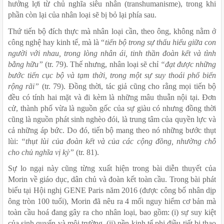
hưởng lợi từ chủ nghĩa siêu nhân (transhumanisme), trong khi 
phần còn lại của nhân loại sẽ bị bỏ lại phía sau. 
Thứ tiến bộ đích thực mà nhân loại cần, theo ông, không nằm ở 
công nghệ hay kinh tế, mà là “
tiến bộ trong sự thấu hiểu giữa con 
người với nhau, trong lòng nhân ái, tinh thần đoàn kết và tình 
bằng hữu” 
(tr. 79). Thế nhưng, nhân loại sẽ chỉ 
“đạt được những 
bước tiến cục bộ và tạm thời, trong một sự suy thoái phổ biến 
rộng rãi” 
(tr. 79). Đồng thời, tác giả cũng cho rằng mọi tiến bộ 
đều có tính hai mặt và đi kèm là những mâu thuẫn nội tại. Đơn 
cử, thành phố vừa là nguồn gốc của sự giàu có nhưng đồng thời 
cũng là nguồn phát sinh nghèo đói, là trung tâm của quyền lực và 
cả những áp bức. Do đó, tiến bộ mang theo nó những bước thụt 
lùi: 
“thụt lùi của đoàn kết và của các cộng đồng, nhường chỗ 
cho chủ nghĩa vị kỷ” 
(tr. 81).
Sự lo ngại này cũng từng xuất hiện trong bài diễn thuyết của 
Morin về giáo dục, dân chủ và đoàn kết toàn cầu. Trong bài phát 
biểu tại Hội nghị GENE Paris năm 2016 (được công bố nhân dịp 
ông tròn 100 tuổi), Morin đã nêu ra 4 mối nguy hiểm cơ bản mà 
toàn cầu hoá đang gây ra cho nhân loại, bao gồm: (i) sự suy kiệt 
của sinh quyển và môi trường, (ii) nền kinh tế phi điều tiết bị thao 