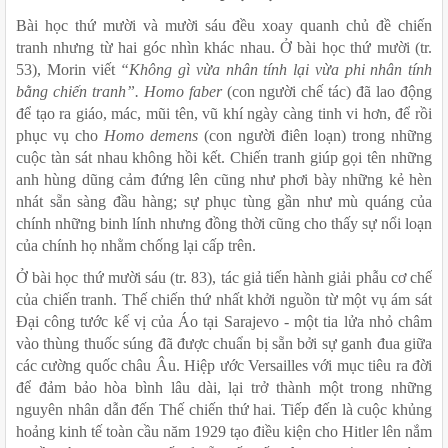
Bài học thứ mười và mười sáu đều xoay quanh chủ đề chiến 
tranh nhưng từ hai góc nhìn khác nhau. Ở bài học thứ mười (tr. 
53), Morin viết 
“Không gì vừa nhân tính lại vừa phi nhân tính 
bằng chiến tranh”.
Homo faber
 (con người chế tác) đã lao động 
để tạo ra giáo, mác, mũi tên, vũ khí ngày càng tinh vi hơn, để rồi 
phục vụ cho 
Homo demens
 (con người điên loạn) trong những 
cuộc tàn sát nhau không hồi kết. Chiến tranh giúp gọi tên những 
anh hùng dũng cảm đứng lên cũng như phơi bày những kẻ hèn 
nhát sẵn sàng đầu hàng; sự phục tùng gần như mù quáng của 
chính những binh lính nhưng đồng thời cũng cho thấy sự nổi loạn 
của chính họ nhằm chống lại cấp trên. 
Ở bài học thứ mười sáu (tr. 83), tác giả tiến hành giải phẫu cơ chế 
của chiến tranh. Thế chiến thứ nhất khởi nguồn từ một vụ ám sát 
Đại công tước kế vị của Áo tại Sarajevo - một tia lửa nhỏ châm 
vào thùng thuốc súng đã được chuẩn bị sẵn bởi sự ganh đua giữa 
các cường quốc châu Âu. Hiệp ước Versailles với mục tiêu ra đời 
để đảm bảo hòa bình lâu dài, lại trở thành một trong những 
nguyên nhân dẫn đến Thế chiến thứ hai. Tiếp đến là cuộc khủng 
hoảng kinh tế toàn cầu năm 1929 tạo điều kiện cho Hitler lên nắm 