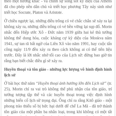
theo một hướng khác - và chính sự sống sót kỳ diệu của Athens 
đã cho phép nền dân chủ và triết học phương Tây nảy sinh như 
triết học Socrate, Platon và Aristote.
Ở chiều ngược lại, những điều trông có vẻ chắc chắn sẽ xảy ra lại 
không xảy ra, những điều trông có vẻ bền vững lại sụp đổ. Morin 
nhắc đến Hiệp ước Xô - Đức năm 1939 giữa hai kẻ thù tưởng 
không thể dung hòa, cuộc kháng cự kỳ diệu của Moskva năm 
1941, sự tan rã bất ngờ của Liên Xô vào năm 1991, hay cuộc tấn 
công ngày 11/9 đều xảy ra theo cách không ai có thể tiên liệu 
trước. Đây là lời nhắc nhở tối cao của Lịch sử: đừng bao giờ tin 
rằng bạn biết chắc điều gì sẽ xảy ra. 
Huyền thoại và tôn giáo - những lực lượng vô hình định hình 
lịch sử
Ở bài học thứ năm 
“Huyền thoại ảnh hưởng lớn đến Lịch sử” 
(tr. 
25),
Morin chỉ ra vai trò không thể phủ nhận của tôn giáo, trí 
tưởng tượng tập thể và các huyền thoại trong việc định hình 
những biến cố lịch sử trọng đại. Ông chỉ ra rằng Kitô giáo - một 
phong trào thiểu số bị bức hại dưới đế chế La Mã - đã trở thành 
tôn giáo của một phần ba nhân loại, trong khi không có một tất 