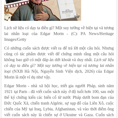
Lịch sử liệu có dạy ta điều gì? Một suy tưởng về hiện tại và tương 
lai nhân loại của Edgar Morin - (C): PA News/Heritage 
Images/Getty
Có những cuốn sách được viết ra để trả lời một câu hỏi. Nhưng 
cũng có tác phẩm được viết để chứng minh rằng một câu hỏi 
không bao giờ có một đáp án dứt khoát và duy nhất. 
Lịch sử liệu 
có dạy ta điều gì? Một suy tưởng về hiện tại và tương lai nhân 
loại
 (NXB Hà Nội, Nguyễn Sinh Viện dịch, 2026) của Edgar 
Morin là một ví dụ như vậy. 
Edgar Morin - nhà xã hội học, triết gia người Pháp, sinh năm 
1921 tại Paris - đã viết cuốn sách này ở độ tuổi hơn 100, sau một 
thế kỷ chứng kiến các biến cố từ nước Pháp dưới bom đạn của 
Đức Quốc Xã, chiến tranh Algérie, sự sụp đổ của Liên Xô, cuộc 
chiến của Mỹ tại Iraq, Lybia, Afghanistan, và vào thời điểm ông 
viết cuốn sách này là chiến sự ở Ukraine và Gaza. Cuốn sách 