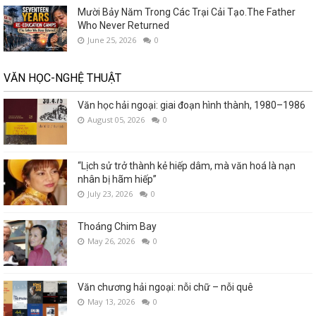
Mười Bảy Năm Trong Các Trại Cải Tạo.The Father
Who Never Returned
June 25, 2026
0
VĂN HỌC-NGHỆ THUẬT
Văn học hải ngoại: giai đoạn hình thành, 1980–1986
August 05, 2026
0
“Lịch sử trở thành kẻ hiếp dâm, mà văn hoá là nạn
nhân bị hãm hiếp”
July 23, 2026
0
Thoáng Chim Bay
May 26, 2026
0
Văn chương hải ngoại: nỗi chữ – nỗi quê
May 13, 2026
0