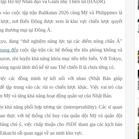
ễn tập Hỗ trợ Nhân đạo và Giảm nhẹ Thiên tai (HADR).
 vào cuộc tập trận Balikatan 2026 cùng Mỹ và Philippines là 
n lược, nơi Biển Đông được xem là khu vực chiến lược quyết 
ứng thương mại tại Đông Á.
yo, đang “thử nghiệm năng lực tại các điểm nóng châu Á” 
mang đến
 cuộc tập trận các hệ thống tên lửa phòng không và 
Luzon, rèn luyện khả năng khóa mục tiêu trên biển. Với Tokyo, 
ng ngoài lãnh thổ kể từ sau Thế chiến II là chưa từng có.
iệc các đồng minh tự kết nối với nhau (Nhật Bản giúp 
 tập trung vào các rủi ro chiến lược khác. Việc vai trò của 
uân Mỹ và tăng khả năng hoạt động quân sự của Nhật Bản.
n khả năng phối hợp tương tác (interoperability). Các sĩ quan 
ian thực với hệ thống chỉ huy của quân đội Mỹ và quân đội 
 Đáng chú ý, việc chấp thuận cho JSDF tham gia các kịch bản 
Takaichi rất quan ngại về an ninh khu vực.