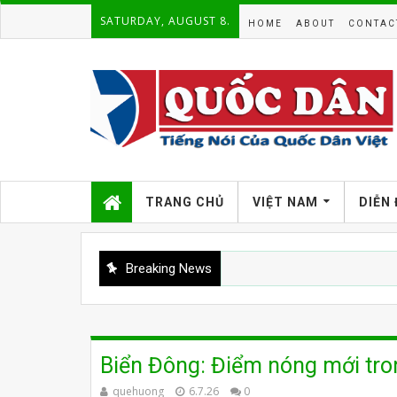
SATURDAY, AUGUST 8.
HOME
ABOUT
CONTAC
TRANG CHỦ
VIỆT NAM
DIỄN
Breaking News
Biển Đông: Điểm nóng mới tro
quehuong
6.7.26
0