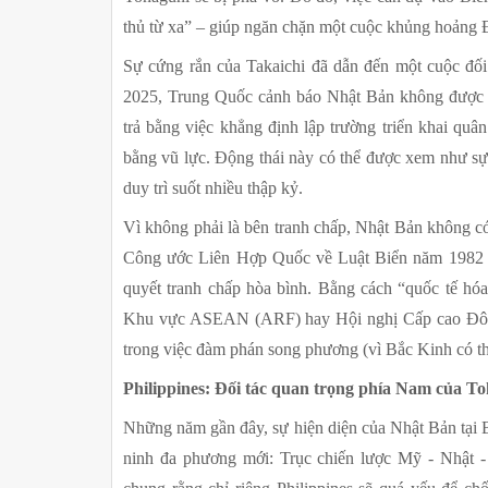
thủ từ xa” – giúp ngăn chặn một cuộc khủng hoảng Đ
Sự cứng rắn của Takaichi đã dẫn đến một cuộc đối
2025, Trung Quốc cảnh báo Nhật Bản không được ca
trả bằng việc khẳng định lập trường triển khai quân
bằng vũ lực. Động thái này có thể được xem như sự
duy trì suốt nhiều thập kỷ.
Vì không phải là bên tranh chấp, Nhật Bản không c
Công ước Liên Hợp Quốc về Luật Biển năm 1982 (U
quyết tranh chấp hòa bình. Bằng cách “quốc tế hó
Khu vực ASEAN (ARF) hay Hội nghị Cấp cao Đông
trong việc đàm phán song phương (vì Bắc Kinh có th
Philippines: Đối tác quan trọng phía Nam của T
Những năm gần đây, sự hiện diện của Nhật Bản tại 
ninh đa phương mới: Trục chiến lược Mỹ - Nhật - 