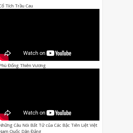
Cổ Tích Trầu Cau
Phù Đổng Thiên Vương
Những Câu Nói Bất Tử của Các Bậc Tiên Liệt Việt
Nam Quốc Dân Đảng