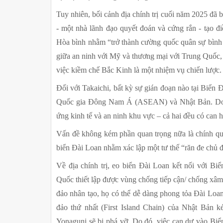
Tuy nhiên, bối cảnh địa chính trị cuối năm 2025 đã 
- một nhà lãnh đạo quyết đoán và cứng rắn - tạo đ
Hòa bình nhằm “trở thành cường quốc quân sự bình 
giữa an ninh với Mỹ và thương mại với Trung Quốc, b
việc kiềm chế Bắc Kinh là một nhiệm vụ chiến lược.
Đối với Takaichi, bất kỳ sự gián đoạn nào tại Biển 
Quốc gia Đông Nam Á (ASEAN) và Nhật Bản. Do đ
ứng kinh tế và an ninh khu vực – cả hai đều có can h
Vấn đề không kém phần quan trọng nữa là chính quy
biển Đài Loan nhằm xác lập một tư thế “răn đe chủ 
Về địa chính trị, eo biển Đài Loan kết nối với Bi
Quốc thiết lập được vùng chống tiếp cận/ chống xâm
đảo nhân tạo, họ có thể dễ dàng phong tỏa Đài Loan
đảo thứ nhất (First Island Chain) của Nhật Bản 
Yonaguni sẽ bị phá vỡ. Do đó, việc can dự vào Biển