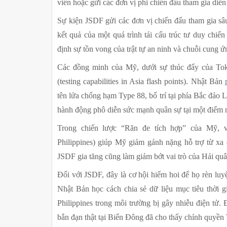
viên hoặc gửi các đơn vị phi chiến đấu tham gia di
Sự kiện JSDF gửi các đơn vị chiến đấu tham gia sâu
kết quả của một quá trình tái cấu trúc tư duy chiế
định sự tồn vong của trật tự an ninh và chuỗi cung 
Các đồng minh của Mỹ, dưới sự thúc đẩy của Tok
(testing capabilities in Asia flash points). Nhật Bản 
tên lửa chống hạm Type 88, bố trí tại phía Bắc đảo 
hành động phô diễn sức mạnh quân sự tại một điểm nó
Trong chiến lược “Răn đe tích hợp” của Mỹ, v
Philippines) giúp Mỹ giảm gánh nặng hỗ trợ từ xa để
JSDF gia tăng cũng làm giảm bớt vai trò của Hải q
Đối với JSDF, đây là cơ hội hiếm hoi để họ rèn luyệ
Nhật Bản học cách chia sẻ dữ liệu mục tiêu thời g
Philippines trong môi trường bị gây nhiễu điện tử.
bắn đạn thật tại Biển Đông đã cho thấy chính quyền 