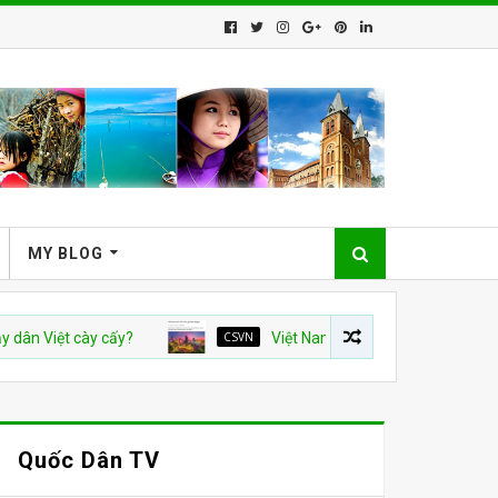
MY BLOG
ệt cày cấy?
CSVN
Việt Nam và con số tăng trưởng 10%: Bài 
Quốc Dân TV