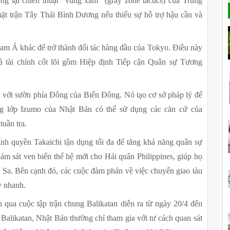
ng lại chiến thuật “vùng xám” (gray zone tactics) của Trung 
t trận Tây Thái Bình Dương nếu thiếu sự hỗ trợ hậu cần và 
am Á khác để trở thành đối tác hàng đầu của Tokyo. Điều này 
à tài chính cốt lõi gồm Hiệp định Tiếp cận Quân sự Tương 
 với sườn phía Đông của Biển Đông. Nó tạo cơ sở pháp lý để 
ng lớp Izumo của Nhật Bản có thể sử dụng các căn cứ của 
tuần tra.
 quyền Takaichi tận dụng tối đa để tăng khả năng quân sự 
m sát ven biển thế hệ mới cho Hải quân Philippines, giúp họ 
Sa. Bên cạnh đó, các cuộc đàm phán về việc chuyển giao tàu 
y nhanh.
qua cuộc tập trận chung Balikatan diễn ra từ ngày 20/4 đến 
 Balikatan, Nhật Bản thường chỉ tham gia với tư cách quan sát 