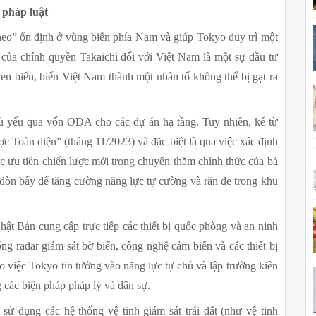
 pháp luật
eo” ổn định ở vùng biển phía Nam và giúp Tokyo duy trì một 
 của chính quyền Takaichi đối với Việt Nam là một sự đầu tư 
n biển, biến Việt Nam thành một nhân tố không thể bị gạt ra 
ủ yếu qua vốn ODA cho các dự án hạ tầng. Tuy nhiên, kể từ 
c Toàn diện” (tháng 11/2023) và đặc biệt là qua việc xác định 
ực ưu tiên chiến lược mới trong chuyến thăm chính thức của bà 
đòn bẩy để tăng cường năng lực tự cường và răn đe trong khu 
 Bản cung cấp trực tiếp các thiết bị quốc phòng và an ninh 
 radar giám sát bờ biển, công nghệ cảm biến và các thiết bị 
o việc Tokyo tin tưởng vào năng lực tự chủ và lập trường kiên 
 các biện pháp pháp lý và dân sự.
ử dụng các hệ thống vệ tinh giám sát trái đất (như vệ tinh 