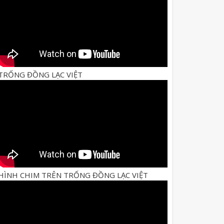
TRỐNG ĐỒNG LẠC VIỆT
HÌNH CHIM TRÊN TRỐNG ĐỒNG LẠC VIỆT