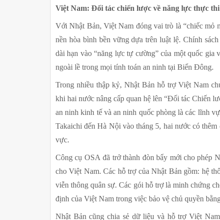
Việt Nam: Đối tác chiến lược về năng lực thực thi
Với Nhật Bản, Việt Nam đóng vai trò là “chiếc mỏ n
nền hòa bình bền vững dựa trên luật lệ. Chính sách
dài hạn vào “năng lực tự cường” của một quốc gia ve
ngoài lề trong mọi tính toán an ninh tại Biển Đông.
Trong nhiều thập kỷ, Nhật Bản hỗ trợ Việt Nam ch
khi hai nước nâng cấp quan hệ lên “Đối tác Chiến lượ
an ninh kinh tế và an ninh quốc phòng là các lĩnh v
Takaichi đến Hà Nội vào tháng 5, hai nước có thêm 
vực.
Công cụ OSA đã trở thành đòn bẩy mới cho phép Nhật
cho Việt Nam. Các hỗ trợ của Nhật Bản gồm: hệ thống
viễn thông quân sự. Các gói hỗ trợ là minh chứng ch
định của Việt Nam trong việc bảo vệ chủ quyền bằng
Nhật Bản cũng chia sẻ dữ liệu và hỗ trợ Việt Nam s