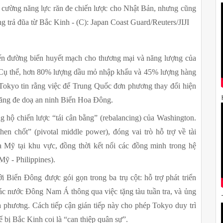
 cường năng lực răn đe chiến lược cho Nhật Bản, nhưng cũng 
g trả đũa từ Bắc Kinh - (C): Japan Coast Guard/Reuters/JIJI
ến đường biển huyết mạch cho thương mại và năng lượng của 
. Cụ thể, hơn 80% lượng dầu mỏ nhập khẩu và 45% lượng hàng 
Tokyo tin rằng việc để Trung Quốc đơn phương thay đổi hiện 
 năng đe doạ an ninh Biển Hoa Đông.
 hộ chiến lược “tái cân bằng” (rebalancing) của Washington. 
n chốt” (pivotal middle power), đóng vai trò hỗ trợ về tài 
 Mỹ tại khu vực, đồng thời kết nối các đồng minh trong hệ 
Mỹ - Philippines).
 Biển Đông được gói gọn trong ba trụ cột: hỗ trợ phát triển 
ác nước Đông Nam Á thông qua việc tặng tàu tuần tra, và ủng 
a phương. Cách tiếp cận gián tiếp này cho phép Tokyo duy trì 
ể bị Bắc Kinh coi là “can thiệp quân sự”.