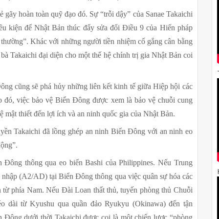
bẻ gãy hoàn toàn quỹ đạo đó. Sự “trỗi dậy” của Sanae Takaichi 
iều kiện để Nhật Bản thúc đẩy sửa đổi Điều 9 của Hiến pháp 
thường”. Khác với những người tiền nhiệm cố gắng cân bằng 
à Takaichi đại diện cho một thế hệ chính trị gia Nhật Bản coi 
Đông cũng sẽ phá hủy những liên kết kinh tế giữa Hiệp hội các 
ó, việc bảo vệ Biển Đông được xem là bảo vệ chuỗi cung 
ệ mật thiết đến lợi ích và an ninh quốc gia của Nhật Bản.
ền Takaichi đã lồng ghép an ninh Biển Đông với an ninh eo 
động”.
ển Đông thông qua eo biển Bashi của Philippines. Nếu Trung 
 nhập (A2/AD) tại Biển Đông thông qua việc quân sự hóa các 
 từ phía Nam. Nếu Đài Loan thất thủ, tuyến phòng thủ Chuỗi 
kéo dài từ Kyushu qua quần đảo Ryukyu (Okinawa) đến tận 
 Đông dưới thời Takaichi được coi là một chiến lược “phòng 