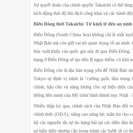
Sự quyết đoán của chính quyền Takaichi có thể tăng
kích động thái độ thù địch công khai và các hành độn
Biển Đông thời Takaichi: Từ kinh tế đến an ninh
Biển Đông (South China Sea) không chỉ là một tuy
Nhật Bản mà còn giữ vai trò quan trọng về an ninh
hóa xuất khẩu của quốc gia này đi qua Biển Đông. 
trạng ở Biển Đông sẽ tạo tiền lệ nguy hiểm, có khả
Biển Đông còn là địa bàn trọng yếu để Nhật Bản ủng
Tokyo tự định vị mình là “cường quốc tầm trung the
chính, hậu cần và năng lượng cho sự hiện diện của
thống liên minh của Mỹ (như hình thành trục Nhật - 
Nhiều thập kỷ qua, chính sách của Nhật Bản đối với
chính thức (ODA), nâng cao năng lực tuần tra cho c
hộ các nguyên tắc tự do hàng hải tại các diễn đàn đ
sự hiện diện nhưng cẩn trọng tránh các bước đi có th