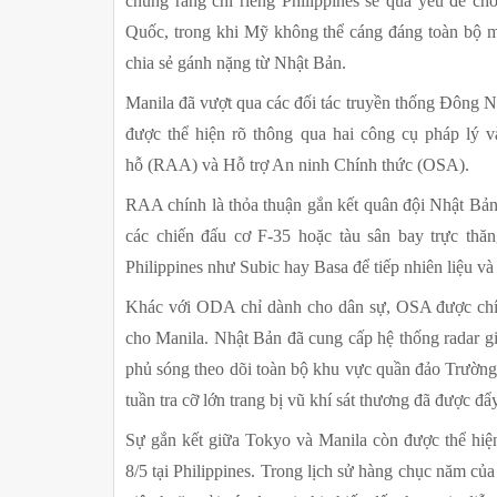
chung rằng chỉ riêng Philippines sẽ quá yếu để chố
Quốc, trong khi Mỹ không thể cáng đáng toàn bộ mặ
chia sẻ gánh nặng từ Nhật Bản.
Manila đã vượt qua các đối tác truyền thống Đông N
được thể hiện rõ thông qua hai công cụ pháp lý v
hỗ (RAA) và Hỗ trợ An ninh Chính thức (OSA).
RAA chính là thỏa thuận gắn kết quân đội Nhật Bản
các chiến đấu cơ F-35 hoặc tàu sân bay trực thă
Philippines như Subic hay Basa để tiếp nhiên liệu và 
Khác với ODA chỉ dành cho dân sự, OSA được chính
cho Manila. Nhật Bản đã cung cấp hệ thống radar giá
phủ sóng theo dõi toàn bộ khu vực quần đảo Trường 
tuần tra cỡ lớn trang bị vũ khí sát thương đã được đẩ
Sự gắn kết giữa Tokyo và Manila còn được thể hiện 
8/5 tại Philippines. Trong lịch sử hàng chục năm của