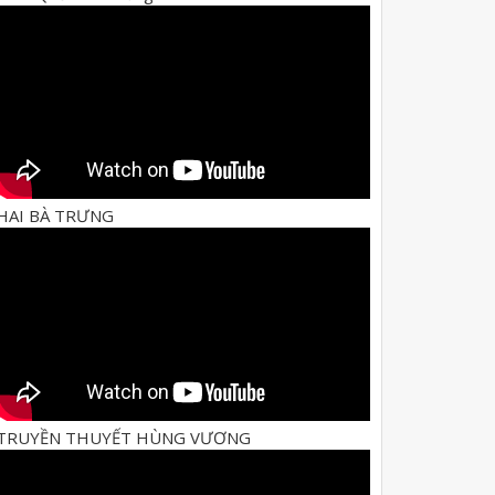
HAI BÀ TRƯNG
TRUYỀN THUYẾT HÙNG VƯƠNG