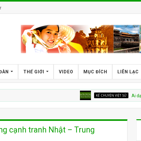
T
 ĐÀN
THẾ GIỚI
VIDEO
MỤC ĐÍCH
LIÊN LẠC
KỂ CHUYỆN VIỆT SỬ
Ai dạy dân Vi
ng cạnh tranh Nhật – Trung