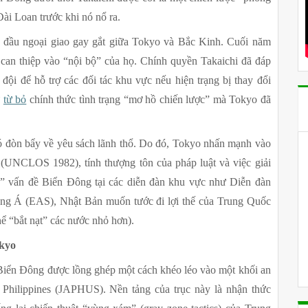
ài Loan trước khi nó nổ ra.
 đầu ngoại giao gay gắt giữa Tokyo và Bắc Kinh. Cuối năm 
n thiệp vào “nội bộ” của họ. Chính quyền Takaichi đã đáp 
 đội để hỗ trợ các đối tác khu vực nếu hiện trạng bị thay đổi 
 
từ bỏ
 chính thức tình trạng “mơ hồ chiến lược” mà Tokyo đã 
ó đòn bẩy về yêu sách lãnh thổ. Do đó, Tokyo nhấn mạnh vào 
NCLOS 1982), tính thượng tôn của pháp luật và việc giải 
a” vấn đề Biển Đông tại các diễn đàn khu vực như Diễn đàn 
 Á (EAS), Nhật Bản muốn tước đi lợi thế của Trung Quốc 
ể “bắt nạt” các nước nhỏ hơn).
okyo
Biển Đông được lồng ghép một cách khéo léo vào một khối an 
Philippines (JAPHUS). Nền tảng của trục này là nhận thức 